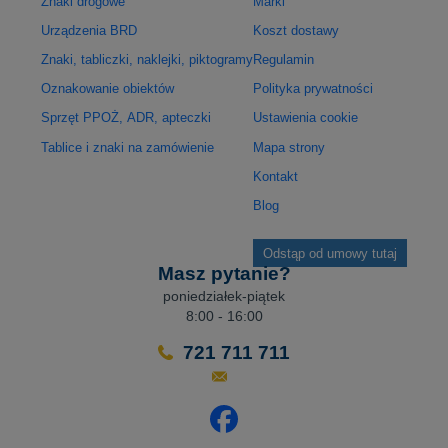
Znaki drogowe
Marki
Urządzenia BRD
Koszt dostawy
Znaki, tabliczki, naklejki, piktogramy
Regulamin
Oznakowanie obiektów
Polityka prywatności
Sprzęt PPOŻ, ADR, apteczki
Ustawienia cookie
Tablice i znaki na zamówienie
Mapa strony
Kontakt
Blog
Odstąp od umowy tutaj
Masz pytanie?
poniedziałek-piątek
8:00 - 16:00
721 711 711
Odwiedź nasz profil na Facebo