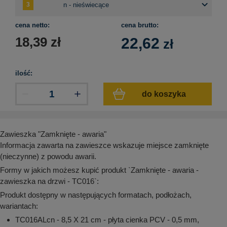
aków drogowych
trowe i hektometrowe
olejowe
wa na zimno
bramowe
cena netto:
cena brutto:
e i piktogramy IMO
tura miejska
18,39
zł
22,62
zł
ci parkowe i miejskie - uliczne
infrastruktury biurowo-magazynowej
e miejskie
owery zewnętrzne
 biura
ilość:
gazynowe i oznakowanie regałów
hali produkcyjnej
do koszyka
rzwi
rzylepne
 drzwi
Zawieszka "Zamknięte - awaria"
Informacja zawarta na zawieszce wskazuje miejsce zamknięte
(nieczynne) z powodu awarii.
Formy w jakich możesz kupić produkt `Zamknięte - awaria -
zawieszka na drzwi - TC016`:
Produkt dostępny w następujących formatach, podłożach,
wariantach:
TC016ALcn - 8,5 X 21 cm - płyta cienka PCV - 0,5 mm,