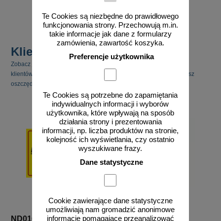
zobacz
Te Cookies są niezbędne do prawidłowego
funkcjonowania strony. Przechowują m.in.
takie informacje jak dane z formularzy
zamówienia, zawartość koszyka.
Klienci kupili również
Preferencje użytkownika
Zobacz jakie inne produkty cieszyły się zainteresowaniem naszych
klientów. Pamiętaj, że kupując kilka produktów jednocześnie możesz
oszczędzić na kosztach transportu.
Te Cookies są potrzebne do zapamiętania
indywidualnych informacji i wyborów
użytkownika, które wpływają na sposób
działania strony i prezentowania
informacji, np. liczba produktów na stronie,
kolejność ich wyświetlania, czy ostatnio
wyszukiwane frazy.
Dane statystyczne
Cookie zawierające dane statystyczne
umożliwiają nam gromadzić anonimowe
informacje pomagające przeanalizować
ND016_Z
PA052