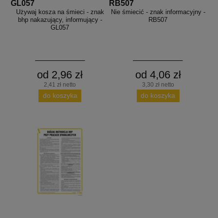
GL057
RB507
Używaj kosza na śmieci - znak
Nie śmiecić - znak informacyjny -
bhp nakazujący, informujący -
RB507
GL057
od 2,96 zł
od 4,06 zł
2,41 zł netto
3,30 zł netto
do koszyka
do koszyka