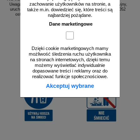
zachowanie użytkowników na stronie, a
Uwaga! Awaria lub naprawa. Nie
Szkło 1 - znak informacyjny,
uruchamiać, nie włączać - znak
segregacja śmieci - PA052
także m.in. dowiedzieć się, które treści są
ostrzegający, informujący
najbardziej pożądane.
Dane marketingowe
od 23,73 zł
od 6,48 zł
Dzięki cookie marketingowych mamy
19,29 zł netto
5,27 zł netto
możliwość śledzenia ruchu użytkownika
do koszyka
do koszyka
na stronach internetowych, dzięki temu
możemy wyświetlać indywidualnie
dopasowane treści i reklamy oraz do
realizować funkcje społecznościowe.
Akceptuj wybrane