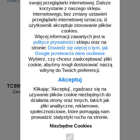
Zobacz inne powiązane produkty.
swojej przeglądarki internetowej. Dalsze
korzystanie z naszego sklepu
internetowego, bez zmiany ustawień
przeglądarki internetowej oznacza, iż
użytkownik akceptuje stosowanie plików
cookies.
Więcej informacji zawartych jest w
polityce prywatności
sklepu oraz na
stronie:
Dowiedz się więcej o tym, jak
Google przetwarza dane osobowe
Wybierz, czy chcesz zaakceptować pliki
cookie, abyśmy mogli dostosować naszą
witrynę do Twoich preferencji.
Akceptuj
TC999
Klikając 'Akceptuj', zgadzasz się na
Zamów własny wzór - TC999
używanie plików cookie niezbędnych do
działania strony oraz innych, takich jak
pliki analityczne, reklamowe,
społecznościowe, które pomagają nam
prowadzić statystyki ruchu na stronie.
Niezbędne Cookies