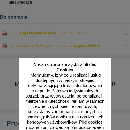
nieświecące
Do pobrania:
Instrukcja bezpieczeństwa - tabliczki, naklejki
znakowo.pl GPSR ogólna instrukcja bezpieczeństwa
Nasza strona korzysta z plików
Cookies
Informujemy, iż w celu realizacji usług
dostępnych w naszym sklepie,
Masz pytanie?
Skontaktuj się z nami!
optymalizacji jego treści, dostosowania
sklepu do Państwa indywidualnych
potrzeb oraz wyświetlania, personalizacji i
Pokaż formularz
mierzenia skuteczności reklam w ramach
zewnętrznych sieci reklamowych,
korzystamy z informacji zapisanych za
pomocą plików cookies na urządzeniach
Produkty powiązane
końcowych użytkowników. Pliki cookies
można kontrolować za pomocą ustawień