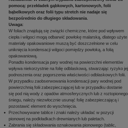
pomocą: przekładek gąbkowych, kartonowych, folii
bąbelkowych oraz folii typu stretch nie nadaje się
bezpośrednio do długiego składowania
.
Uwaga
:
W foliach znajdują się związki chemiczne, które pod wpływem
ciepła i wilgoci mogą odbarwić powłokę malarską, dlatego użyte
materiały opakowaniowe muszą być doszczelnione w celu
uniknięcia kondensacji wilgoci pomiędzy powłoką, a folią
opakowaniową.
Ponadto kondensacja pary wodnej na powierzchni elementów
wpływa niekorzystnie na folię odblaskową, stwarzając ryzyko jej
podnoszenia oraz pogorszenia właściwości odblaskowych folii.
W przypadku zaobserwowania kondensacji pary wodnej pod
powierzchnią folii zabezpieczającej lub w przypadku dostanie
się pod nią wody z opadów atmosferycznych lub z roztopionego
śniegu, należy niezwłocznie usunąć folię zabezpieczającą i
pozostawić element do wyschnięcia.
Przechowywane tablice i znaki należy układać w pozycji
pionowej na podkładkach drewnianych lub paletach.
Zabrania się składowania oznakowania pionowego (tablic,