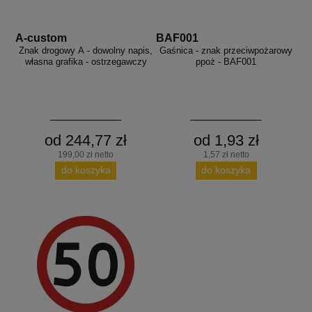
A-custom
BAF001
Znak drogowy A - dowolny napis,
Gaśnica - znak przeciwpożarowy
własna grafika - ostrzegawczy
ppoż - BAF001
od 244,77 zł
od 1,93 zł
199,00 zł netto
1,57 zł netto
do koszyka
do koszyka