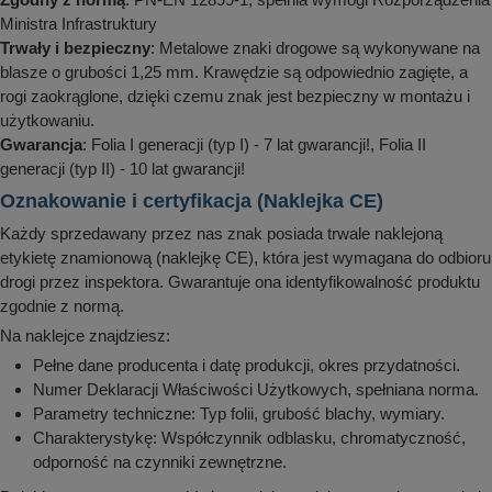
Ministra Infrastruktury
Trwały i bezpieczny
: Metalowe znaki drogowe są wykonywane na
blasze o grubości 1,25 mm. Krawędzie są odpowiednio zagięte, a
rogi zaokrąglone, dzięki czemu znak jest bezpieczny w montażu i
użytkowaniu.
Gwarancja
: Folia I generacji (typ I) - 7 lat gwarancji!, Folia II
generacji (typ II) - 10 lat gwarancji!
Oznakowanie i certyfikacja (Naklejka CE)
Każdy sprzedawany przez nas znak posiada trwale naklejoną
etykietę znamionową (naklejkę CE), która jest wymagana do odbioru
drogi przez inspektora. Gwarantuje ona identyfikowalność produktu
zgodnie z normą.
Na naklejce znajdziesz:
Pełne dane producenta i datę produkcji, okres przydatności.
Numer Deklaracji Właściwości Użytkowych, spełniana norma.
Parametry techniczne: Typ folii, grubość blachy, wymiary.
Charakterystykę: Współczynnik odblasku, chromatyczność,
odporność na czynniki zewnętrzne.