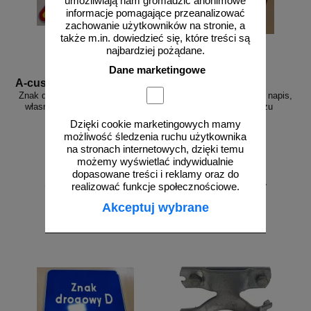
umożliwiają nam gromadzić anonimowe
informacje pomagające przeanalizować
zachowanie użytkowników na stronie, a
także m.in. dowiedzieć się, które treści są
najbardziej pożądane.
Dane marketingowe
A-custom
B-custom
Znak drogowy A - dowolny napis,
Znak drogowy B - dowolny napis,
własna grafika - ostrzegawczy
własna grafika - zakazu
Dzięki cookie marketingowych mamy
możliwość śledzenia ruchu użytkownika
na stronach internetowych, dzięki temu
możemy wyświetlać indywidualnie
dopasowane treści i reklamy oraz do
od 244,77 zł
od 244,77 zł
realizować funkcje społecznościowe.
199,00 zł netto
199,00 zł netto
Akceptuj wybrane
do koszyka
do koszyka