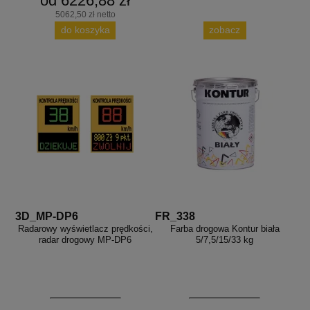
od 6226,88 zł
5062,50 zł netto
do koszyka
zobacz
3D_MP-DP6
FR_338
Radarowy wyświetlacz prędkości,
Farba drogowa Kontur biała
radar drogowy MP-DP6
5/7,5/15/33 kg