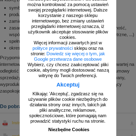
można kontrolować za pomocą ustawień
symbol znaku, grubość blachy, wymiary
swojej przeglądarki internetowej. Dalsze
producent, data produkcji
korzystanie z naszego sklepu
internetowego, bez zmiany ustawień
zamierzone zastosowanie
przeglądarki internetowej oznacza, iż
zasadnicze charakterystyki (mocowanie, chromatyczność,
użytkownik akceptuje stosowanie plików
współczynnik odblasku, odporność na czynniki zewnętrzne, ...)
cookies.
spełniana norma, numer deklaracji
Więcej informacji zawartych jest w
okres przydatności
polityce prywatności
sklepu oraz na
stronie:
Dowiedz się więcej o tym, jak
Przypominamy, że zgodnie z pkt. 8.9 regulaminu sklepu
Google przetwarza dane osobowe
internetowego znakowo.pl prawo odstąpienia od umowy zawartej na
Wybierz, czy chcesz zaakceptować pliki
cookie, abyśmy mogli dostosować naszą
odległość nie przysługuje konsumentowi w odniesieniu do umowy
witrynę do Twoich preferencji.
sprzedaży, której przedmiotem jest produkt nieprefabrykowany,
Akceptuj
wyprodukowany według specyfikacji konsumenta lub służący
zaspokojeniu jego zindywidualizowanych potrzeb.
Klikając 'Akceptuj', zgadzasz się na
używanie plików cookie niezbędnych do
działania strony oraz innych, takich jak
Do pobrania:
pliki analityczne, reklamowe,
społecznościowe, które pomagają nam
prowadzić statystyki ruchu na stronie.
Instrukcja bezpieczeństwa - znaki drogowe
Niezbędne Cookies