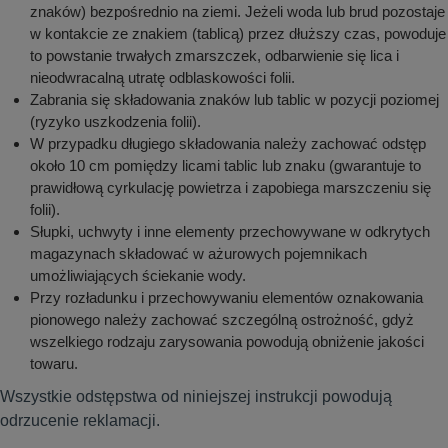
znaków) bezpośrednio na ziemi. Jeżeli woda lub brud pozostaje
w kontakcie ze znakiem (tablicą) przez dłuższy czas, powoduje
to powstanie trwałych zmarszczek, odbarwienie się lica i
nieodwracalną utratę odblaskowości folii.
Zabrania się składowania znaków lub tablic w pozycji poziomej
(ryzyko uszkodzenia folii).
W przypadku długiego składowania należy zachować odstęp
około 10 cm pomiędzy licami tablic lub znaku (gwarantuje to
prawidłową cyrkulację powietrza i zapobiega marszczeniu się
folii).
Słupki, uchwyty i inne elementy przechowywane w odkrytych
magazynach składować w ażurowych pojemnikach
umożliwiających ściekanie wody.
Przy rozładunku i przechowywaniu elementów oznakowania
pionowego należy zachować szczególną ostrożność, gdyż
wszelkiego rodzaju zarysowania powodują obniżenie jakości
towaru.
Wszystkie odstępstwa od niniejszej instrukcji powodują
odrzucenie reklamacji.