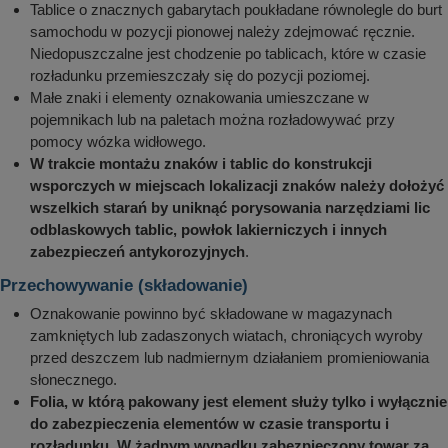
Tablice o znacznych gabarytach poukładane równolegle do burt
samochodu w pozycji pionowej należy zdejmować ręcznie.
Niedopuszczalne jest chodzenie po tablicach, które w czasie
rozładunku przemieszczały się do pozycji poziomej.
Małe znaki i elementy oznakowania umieszczane w
pojemnikach lub na paletach można rozładowywać przy
pomocy wózka widłowego.
W trakcie montażu znaków i tablic do konstrukcji
wsporczych w miejscach lokalizacji znaków należy dołożyć
wszelkich starań by uniknąć porysowania narzędziami lic
odblaskowych tablic, powłok lakierniczych i innych
zabezpieczeń antykorozyjnych
.
Przechowywanie (składowanie)
Oznakowanie powinno być składowane w magazynach
zamkniętych lub zadaszonych wiatach, chroniących wyroby
przed deszczem lub nadmiernym działaniem promieniowania
słonecznego.
Folia, w którą pakowany jest element służy tylko i wyłącznie
do zabezpieczenia elementów w czasie transportu i
rozładunku. W żadnym wypadku zabezpieczony towar za