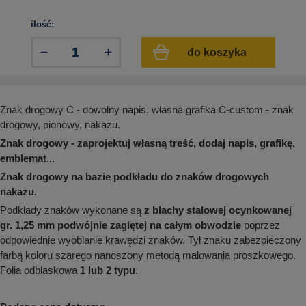
aków drogowych
trowe i hektometrowe
olejowe
wa na zimno
bramowe
ilość:
e i piktogramy IMO
tura miejska
do koszyka
ci parkowe i miejskie - uliczne
infrastruktury biurowo-magazynowej
e miejskie
owery zewnętrzne
 biura
gazynowe i oznakowanie regałów
Znak drogowy C - dowolny napis, własna grafika C-custom - znak
hali produkcyjnej
drogowy, pionowy, nakazu.
rzwi
rzylepne
Znak drogowy - zaprojektuj własną treść, dodaj napis, grafikę,
 drzwi
emblemat...
Znak drogowy na bazie podkładu do znaków drogowych
nakazu.
Podkłady znaków wykonane są
z blachy stalowej ocynkowanej
gr. 1,25 mm podwójnie zagiętej
na całym obwodzie
poprzez
odpowiednie wyoblanie krawędzi znaków. Tył znaku zabezpieczony
farbą koloru szarego nanoszony metodą malowania proszkowego.
Folia odblaskowa
1 lub 2 typu
.