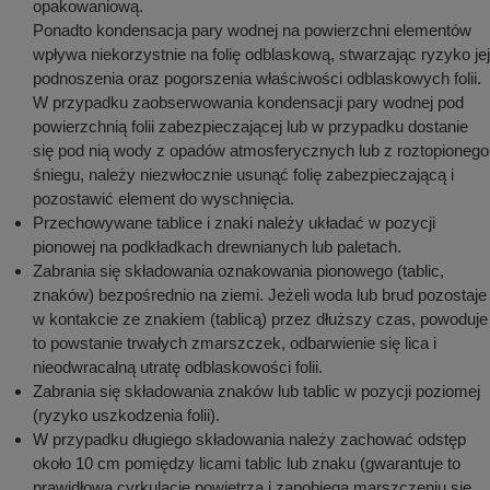
opakowaniową.
Ponadto kondensacja pary wodnej na powierzchni elementów
wpływa niekorzystnie na folię odblaskową, stwarzając ryzyko jej
podnoszenia oraz pogorszenia właściwości odblaskowych folii.
W przypadku zaobserwowania kondensacji pary wodnej pod
powierzchnią folii zabezpieczającej lub w przypadku dostanie
się pod nią wody z opadów atmosferycznych lub z roztopionego
śniegu, należy niezwłocznie usunąć folię zabezpieczającą i
pozostawić element do wyschnięcia.
Przechowywane tablice i znaki należy układać w pozycji
pionowej na podkładkach drewnianych lub paletach.
Zabrania się składowania oznakowania pionowego (tablic,
znaków) bezpośrednio na ziemi. Jeżeli woda lub brud pozostaje
w kontakcie ze znakiem (tablicą) przez dłuższy czas, powoduje
to powstanie trwałych zmarszczek, odbarwienie się lica i
nieodwracalną utratę odblaskowości folii.
Zabrania się składowania znaków lub tablic w pozycji poziomej
(ryzyko uszkodzenia folii).
W przypadku długiego składowania należy zachować odstęp
około 10 cm pomiędzy licami tablic lub znaku (gwarantuje to
prawidłową cyrkulację powietrza i zapobiega marszczeniu się