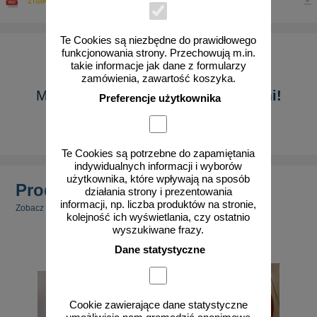
znakowo.pl GPSR ogólna instrukcja bezpieczeństwa
Te Cookies są niezbędne do prawidłowego
funkcjonowania strony. Przechowują m.in.
takie informacje jak dane z formularzy
zamówienia, zawartość koszyka.
Masz pytanie?
Skontaktuj się z nami!
Preferencje użytkownika
Pokaż formularz
Te Cookies są potrzebne do zapamiętania
indywidualnych informacji i wyborów
użytkownika, które wpływają na sposób
Produkty powiązane
działania strony i prezentowania
informacji, np. liczba produktów na stronie,
Zobacz inne powiązane produkty.
kolejność ich wyświetlania, czy ostatnio
wyszukiwane frazy.
Dane statystyczne
Cookie zawierające dane statystyczne