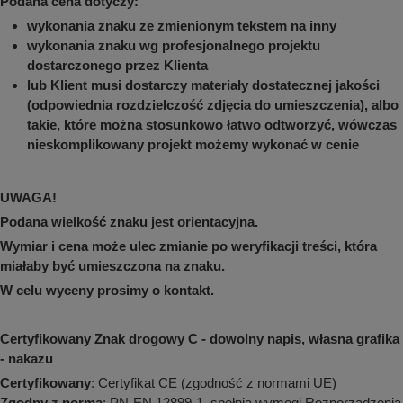
Podana cena dotyczy:
wykonania znaku ze zmienionym tekstem na inny
wykonania znaku wg profesjonalnego projektu
dostarczonego przez Klienta
lub Klient musi dostarczy materiały dostatecznej jakości
(odpowiednia rozdzielczość zdjęcia do umieszczenia), albo
takie, które można stosunkowo łatwo odtworzyć, wówczas
nieskomplikowany projekt możemy wykonać w cenie
UWAGA!
Podana wielkość znaku jest orientacyjna.
Wymiar i cena może ulec zmianie po weryfikacji treści, która
miałaby być umieszczona na znaku.
W celu wyceny prosimy o kontakt.
Certyfikowany Znak drogowy C - dowolny napis, własna grafika
- nakazu
Certyfikowany
: Certyfikat CE (zgodność z normami UE)
Zgodny z normą
: PN-EN 12899-1, spełnia wymogi Rozporządzenia