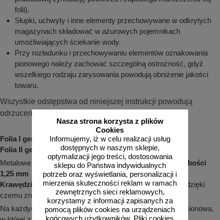
folii).
Słupki, uchwyty i inne elementy przechowywane w odkrytych
magazynach składować w ażurowych pojemnikach
umożliwiających ściekanie wody.
Przy rozładunku i przechowywaniu elementów oznakowania
pionowego należy zachować szczególną ostrożność, gdyż
wszelkiego rodzaju zarysowania powodują obniżenie jakości
towaru.
Wszystkie odstępstwa od niniejszej instrukcji powodują
odrzucenie reklamacji.
Nasza strona korzysta z plików
Cookies
Folia I generacji (typ I) - 7 lat gwarancji!
Informujemy, iż w celu realizacji usług
dostępnych w naszym sklepie,
Folia II generacji (typ II) - 10 lat gwarancji!
optymalizacji jego treści, dostosowania
Metalowe znaki drogowe są wykonywane na
blasze o grubości
sklepu do Państwa indywidualnych
1,25 mm
potrzeb oraz wyświetlania, personalizacji i
mierzenia skuteczności reklam w ramach
Krawędzie
są odpowiednio
zagięte
, a
rogi zaokrąglone
, dzięki
zewnętrznych sieci reklamowych,
czemu znak jest
bezpieczny w montażu i użytkowaniu
korzystamy z informacji zapisanych za
Na każdym znaku znajduje się odpowiednia naklejka znamionowa,
pomocą plików cookies na urządzeniach
końcowych użytkowników. Pliki cookies
w której zawarte są m. in. takie informacje jak: