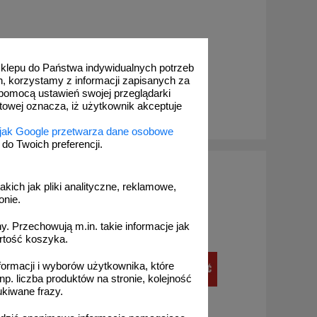
 sklepu do Państwa indywidualnych potrzeb
h, korzystamy z informacji zapisanych za
pomocą ustawień swojej przeglądarki
etowej oznacza, iż użytkownik akceptuje
zobacz
 jak Google przetwarza dane osobowe
o Twoich preferencji.
akich jak pliki analityczne, reklamowe,
onie.
. Przechowują m.in. takie informacje jak
rtość koszyka.
formacji i wyborów użytkownika, które
np. liczba produktów na stronie, kolejność
ukiwane frazy.