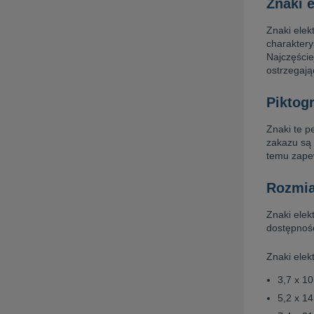
Znaki e
Znaki ele
charaktery
Najczęście
ostrzegają
Piktog
Znaki te p
zakazu są 
temu zape
Rozmia
Znaki elek
dostępnośc
Znaki elek
3,7 x 1
5,2 x 1