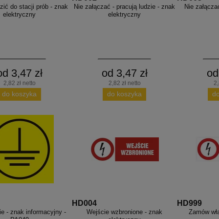
ić do stacji prób - znak
Nie załączać - pracują ludzie - znak
Nie załącza
elektryczny
elektryczny
od 3,47 zł
od 3,47 zł
od
2,82 zł netto
2,82 zł netto
2,
do koszyka
do koszyka
d
HD004
HD999
e - znak informacyjny -
Wejście wzbronione - znak
Zamów wła