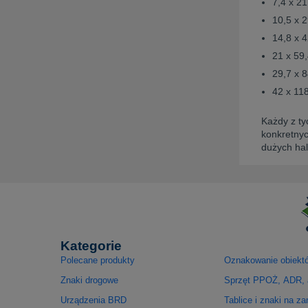
7,4 x 2
10,5 x 
14,8 x 
21 x 59
29,7 x 
42 x 11
Każdy z ty
konkretnyc
dużych hal
Kategorie
Polecane produkty
Oznakowanie obiekt
Znaki drogowe
Sprzęt PPOŻ, ADR, 
Urządzenia BRD
Tablice i znaki na z