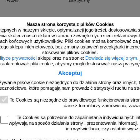
PA049
elektryczny
Nasza strona korzysta z plików Cookies
dostępnych w naszym sklepie, optymalizacji jego treści, dostosowania
rzenia skuteczności reklam w ramach zewnętrznych sieci reklamowyc
od 3,23 zł
od 3,47 zł
ach końcowych użytkowników. Pliki cookies można kontrolować za 
2,63 zł netto
2,82 zł netto
zego sklepu internetowego, bez zmiany ustawień przeglądarki intern
do koszyka
do koszyka
stosowanie plików cookies.
lityce prywatności
sklepu oraz na stronie:
Dowiedz się więcej o tym,
zaakceptować pliki cookie, abyśmy mogli dostosować naszą witrynę d
Akceptuj
ellery
żywanie plików cookie niezbędnych do działania strony oraz innych, t
rzedające się produkty
ecznościowe, które pomagają nam prowadzić statystyki ruchu na str
Te Cookies są niezbędne do prawidłowego funkcjonowania strony
dane z formularzy zamówienia, zawa
Te Cookies są potrzebne do zapamiętania indywidualnych in
wpływają na sposób działania strony i prezentowania informacji, 
ich wyświetlania, czy ostatnio wysz