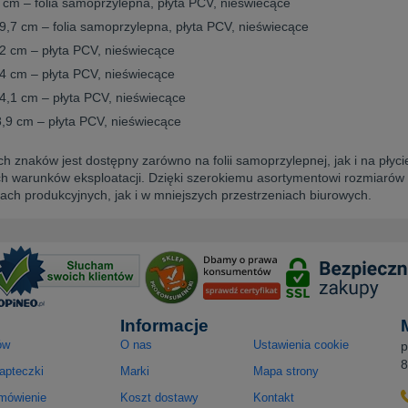
1 cm – folia samoprzylepna, płyta PCV, nieświecące
29,7 cm – folia samoprzylepna, płyta PCV, nieświecące
42 cm – płyta PCV, nieświecące
,4 cm – płyta PCV, nieświecące
84,1 cm – płyta PCV, nieświecące
8,9 cm – płyta PCV, nieświecące
ch znaków jest dostępny zarówno na folii samoprzylepnej, jak i na pły
h warunków eksploatacji. Dzięki szerokiemu asortymentowi rozmiarów
ach produkcyjnych, jak i w mniejszych przestrzeniach biurowych.
Informacje
ów
O nas
Ustawienia cookie
p
8
apteczki
Marki
Mapa strony
amówienie
Koszt dostawy
Kontakt