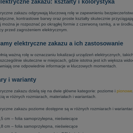
lektryczne zakazu: kształty i kolorystyka
ktryczne zakazu odgrywają kluczową rolę w zapewnieniu bezpieczeńst
styczne, kontrastowe barwy oraz proste kształty skutecznie przyciągaj
j można je rozpoznać po okrągłej formie z czerwoną ramką, a w środku
cy przed zagrożeniem elektrycznym.
ramy elektryczne zakazu a ich zastosowanie
ełnią ważną rolę w oznaczaniu lokalizacji urządzeń elektrycznych, takich
szczególnie skuteczne w miejscach, gdzie istotna jest ich większa wido
wniają one odpowiednie informacje w kluczowych momentach.
ry i warianty
tryczne zakazu dzielą się na dwie główne kategorie: poziome i
pionowe
ią w różnych rozmiarach, materiałach i wariantach.
tryczne zakazu poziome dostępne są w różnych rozmiarach i wariantac
0,5 cm – folia samoprzylepna, nieświecące
4,8 cm – folia samoprzylepna, nieświecące