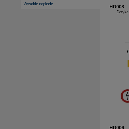
Wysokie napięcie
HD008
Dotykan
HD006