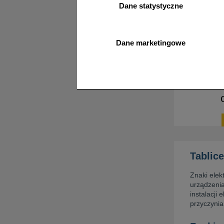
Dane statystyczne
PA049
Uziemieni
Dane marketingowe
Tablic
Znaki elek
urządzenia
instalacji
przyczynia