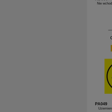
Nie wchodz
PA049
Uziemieni