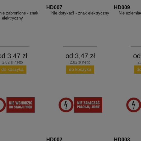
HD007
HD009
ie zabronione - znak
Nie dotykać! - znak elektryczny
Nie uziemia
elektryczny
od 3,47 zł
od 3,47 zł
od
2,82 zł netto
2,82 zł netto
2,
do koszyka
do koszyka
d
HD002
HD003