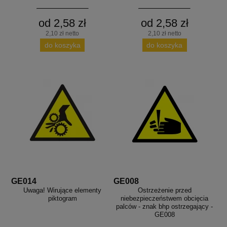
od 2,58 zł
od 2,58 zł
2,10 zł netto
2,10 zł netto
do koszyka
do koszyka
GE014
GE008
Uwaga! Wirujące elementy
Ostrzeżenie przed
piktogram
niebezpieczeństwem obcięcia
palców - znak bhp ostrzegający -
GE008