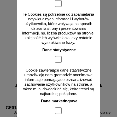
Te Cookies są potrzebne do zapamiętania
indywidualnych informacji i wyborów
użytkownika, które wpływają na sposób
od 2,58 zł
od 2,58 zł
działania strony i prezentowania
2,10 zł netto
2,10 zł netto
informacji, np. liczba produktów na stronie,
do koszyka
do koszyka
kolejność ich wyświetlania, czy ostatnio
wyszukiwane frazy.
Dane statystyczne
Cookie zawierające dane statystyczne
umożliwiają nam gromadzić anonimowe
informacje pomagające przeanalizować
zachowanie użytkowników na stronie, a
także m.in. dowiedzieć się, które treści są
najbardziej pożądane.
Dane marketingowe
GE018
GE020
Uwaga ! Promieniowanie
Niebezpieczeństwo potknięcia się
nadfioletowe - znak bhp
- znak bhp ostrzegający,