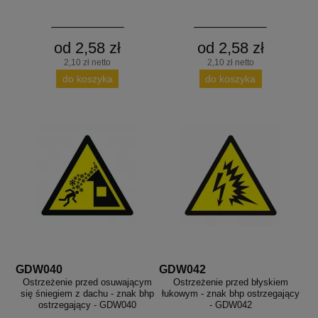
od 2,58 zł
od 2,58 zł
2,10 zł netto
2,10 zł netto
do koszyka
do koszyka
GDW040
GDW042
Ostrzeżenie przed osuwającym
Ostrzeżenie przed błyskiem
się śniegiem z dachu - znak bhp
łukowym - znak bhp ostrzegający
ostrzegający - GDW040
- GDW042