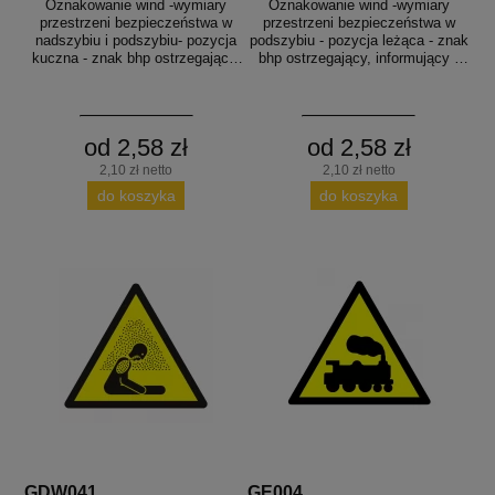
Oznakowanie wind -wymiary
Oznakowanie wind -wymiary
przestrzeni bezpieczeństwa w
przestrzeni bezpieczeństwa w
nadszybiu i podszybiu- pozycja
podszybiu - pozycja leżąca - znak
kuczna - znak bhp ostrzegający,
bhp ostrzegający, informujący -
informujący - GE024
GE025
od 2,58 zł
od 2,58 zł
2,10 zł netto
2,10 zł netto
do koszyka
do koszyka
GDW041
GE004