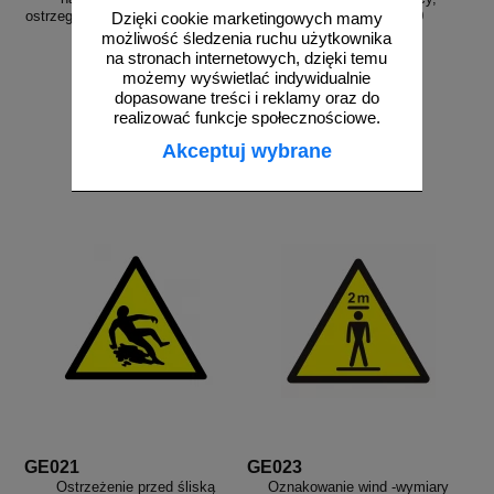
ostrzegający, informujący - GE018
informujący - GE020
Dzięki cookie marketingowych mamy
możliwość śledzenia ruchu użytkownika
na stronach internetowych, dzięki temu
możemy wyświetlać indywidualnie
dopasowane treści i reklamy oraz do
od 2,58 zł
od 2,58 zł
realizować funkcje społecznościowe.
2,10 zł netto
2,10 zł netto
Akceptuj wybrane
do koszyka
do koszyka
GE021
GE023
Ostrzeżenie przed śliską
Oznakowanie wind -wymiary