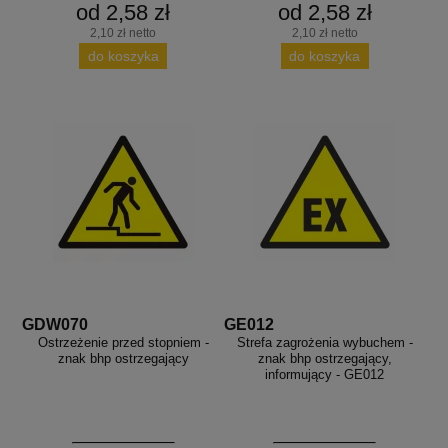
od 2,58 zł
od 2,58 zł
aków drogowych
trowe i hektometrowe
olejowe
wa na zimno
bramowe
2,10 zł netto
2,10 zł netto
do koszyka
do koszyka
e i piktogramy IMO
tura miejska
ci parkowe i miejskie - uliczne
infrastruktury biurowo-magazynowej
e miejskie
owery zewnętrzne
 biura
gazynowe i oznakowanie regałów
hali produkcyjnej
rzwi
rzylepne
 drzwi
GDW070
GE012
Ostrzeżenie przed stopniem -
Strefa zagrożenia wybuchem -
znak bhp ostrzegający
znak bhp ostrzegający,
informujący - GE012