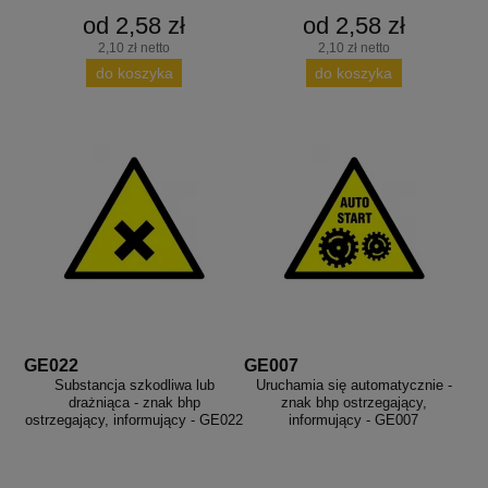
od 2,58 zł
od 2,58 zł
2,10 zł netto
2,10 zł netto
do koszyka
do koszyka
GE022
GE007
Substancja szkodliwa lub
Uruchamia się automatycznie -
drażniąca - znak bhp
znak bhp ostrzegający,
ostrzegający, informujący - GE022
informujący - GE007