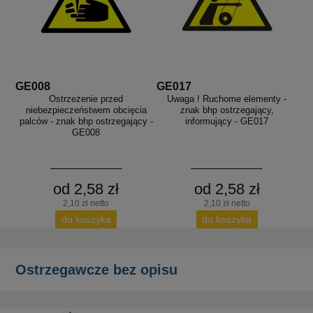
GE008
GE017
Ostrzeżenie przed
Uwaga ! Ruchome elementy -
niebezpieczeństwem obcięcia
znak bhp ostrzegający,
palców - znak bhp ostrzegający -
informujący - GE017
GE008
od 2,58 zł
od 2,58 zł
2,10 zł netto
2,10 zł netto
do koszyka
do koszyka
Ostrzegawcze bez opisu