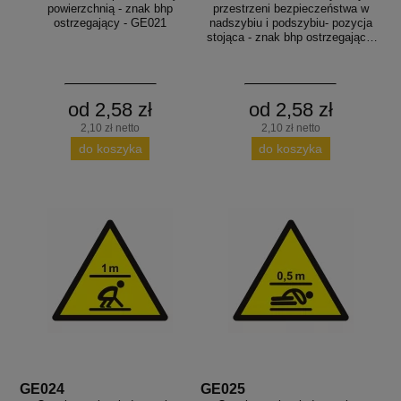
powierzchnią - znak bhp
przestrzeni bezpieczeństwa w
ostrzegający - GE021
nadszybiu i podszybiu- pozycja
stojąca - znak bhp ostrzegający,
informujący - GE023
od 2,58 zł
od 2,58 zł
2,10 zł netto
2,10 zł netto
do koszyka
do koszyka
GE024
GE025