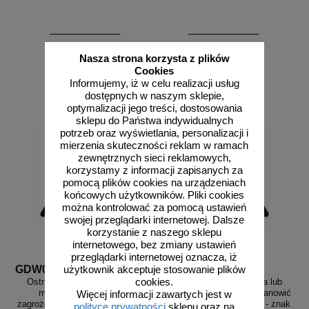
od 2,58 zł
od 2,58 zł
Nasza strona korzysta z plików
2,10 zł netto
2,10 zł netto
Cookies
Informujemy, iż w celu realizacji usług
do koszyka
do koszyka
dostępnych w naszym sklepie,
optymalizacji jego treści, dostosowania
sklepu do Państwa indywidualnych
potrzeb oraz wyświetlania, personalizacji i
mierzenia skuteczności reklam w ramach
zewnętrznych sieci reklamowych,
korzystamy z informacji zapisanych za
pomocą plików cookies na urządzeniach
końcowych użytkowników. Pliki cookies
można kontrolować za pomocą ustawień
swojej przeglądarki internetowej. Dalsze
korzystanie z naszego sklepu
internetowego, bez zmiany ustawień
przeglądarki internetowej oznacza, iż
GDW071
GDW072
użytkownik akceptuje stosowanie plików
cookies.
Ostrzeżenie - Substancja lub
Ostrzeżenie - Substancja lub
mieszanina stanowiąca
mieszanina, która może stanowić
Więcej informacji zawartych jest w
zagrożenie dla zdrowia - znak bhp
zagrożenie dla środowiska - znak
polityce prywatności
sklepu oraz na