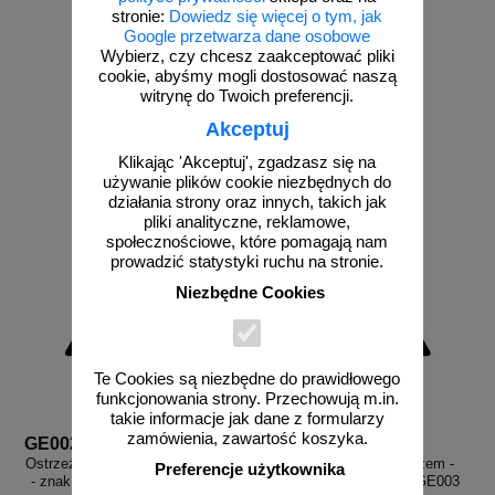
ostrzegający
bhp ostrzegający
stronie:
Dowiedz się więcej o tym, jak
Google przetwarza dane osobowe
Wybierz, czy chcesz zaakceptować pliki
cookie, abyśmy mogli dostosować naszą
od 2,58 zł
od 2,58 zł
witrynę do Twoich preferencji.
2,10 zł netto
2,10 zł netto
Akceptuj
do koszyka
do koszyka
Klikając 'Akceptuj', zgadzasz się na
używanie plików cookie niezbędnych do
działania strony oraz innych, takich jak
pliki analityczne, reklamowe,
społecznościowe, które pomagają nam
prowadzić statystyki ruchu na stronie.
Niezbędne Cookies
Te Cookies są niezbędne do prawidłowego
funkcjonowania strony. Przechowują m.in.
takie informacje jak dane z formularzy
zamówienia, zawartość koszyka.
GE002
GE003
Ostrzeżenie przed silnym hałasem
Ostrzeżenie - butle z gazem -
Preferencje użytkownika
- znak bhp ostrzegający - GE002
znak bhp ostrzegający - GE003