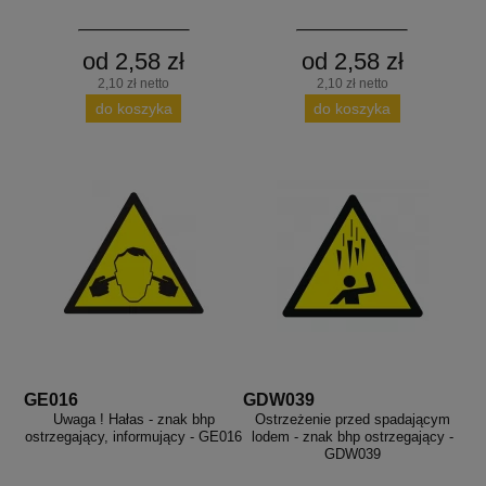
od 2,58 zł
od 2,58 zł
2,10 zł netto
2,10 zł netto
do koszyka
do koszyka
GE016
GDW039
Uwaga ! Hałas - znak bhp
Ostrzeżenie przed spadającym
ostrzegający, informujący - GE016
lodem - znak bhp ostrzegający -
GDW039