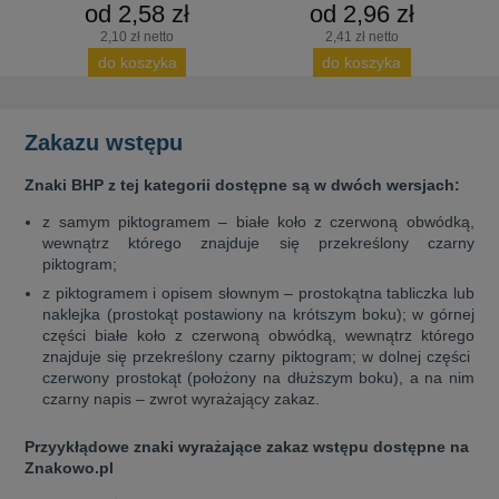
od 2,58 zł
od 2,96 zł
2,10 zł netto
2,41 zł netto
do koszyka
do koszyka
Zakazu wstępu
Znaki BHP z tej kategorii dostępne są w dwóch wersjach:
z samym piktogramem – białe koło z czerwoną obwódką,
wewnątrz którego znajduje się przekreślony czarny
piktogram;
z piktogramem i opisem słownym – prostokątna tabliczka lub
naklejka (prostokąt postawiony na krótszym boku); w górnej
części białe koło z czerwoną obwódką, wewnątrz którego
znajduje się przekreślony czarny piktogram; w dolnej części
czerwony prostokąt (położony na dłuższym boku), a na nim
czarny napis – zwrot wyrażający zakaz.
Przyykłądowe znaki wyrażające zakaz wstępu dostępne na
Znakowo.pl