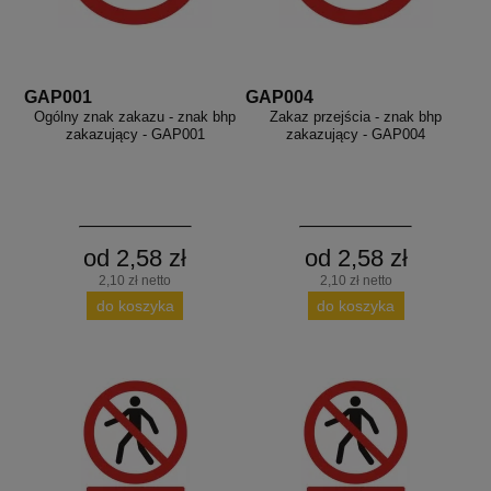
aków drogowych
trowe i hektometrowe
olejowe
wa na zimno
bramowe
e i piktogramy IMO
tura miejska
GAP001
GAP004
ci parkowe i miejskie - uliczne
Ogólny znak zakazu - znak bhp
Zakaz przejścia - znak bhp
infrastruktury biurowo-magazynowej
e miejskie
zakazujący - GAP001
zakazujący - GAP004
owery zewnętrzne
 biura
gazynowe i oznakowanie regałów
hali produkcyjnej
rzwi
rzylepne
 drzwi
od 2,58 zł
od 2,58 zł
2,10 zł netto
2,10 zł netto
do koszyka
do koszyka