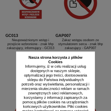
GC013
GAP007
Nieupoważnionym wstęp i
Zakaz wstępu osobom ze
przejście wzbronione - znak bhp
stymulatorem serca - znak bhp
zakazujący, informujący - GC013
zakazujący - GAP007
Nasza strona korzysta z plików
Cookies
Informujemy, iż w celu realizacji usług
dostępnych w naszym sklepie,
od 2,96 zł
od 2,58 zł
optymalizacji jego treści, dostosowania
2,41 zł netto
2,10 zł netto
sklepu do Państwa indywidualnych
do koszyka
do koszyka
potrzeb oraz wyświetlania, personalizacji i
mierzenia skuteczności reklam w ramach
zewnętrznych sieci reklamowych,
korzystamy z informacji zapisanych za
pomocą plików cookies na urządzeniach
końcowych użytkowników. Pliki cookies
można kontrolować za pomocą ustawień