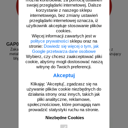
swojej przeglądarki internetowej. Dalsze
korzystanie z naszego sklepu
internetowego, bez zmiany ustawień
przeglądarki internetowej oznacza, iż
użytkownik akceptuje stosowanie plików
cookies.
Więcej informacji zawartych jest w
polityce prywatności
sklepu oraz na
GAP008
GAP014
stronie:
Dowiedz się więcej o tym, jak
Zakaz wstępu z przedmiotami
Zakaz wstępu osobom z
Google przetwarza dane osobowe
metalowymi i zegarkami - znak
implantami - znak bhp zakazujący
Wybierz, czy chcesz zaakceptować pliki
bhp zakazujący - GAP008
- GAP014
cookie, abyśmy mogli dostosować naszą
witrynę do Twoich preferencji.
Akceptuj
Klikając 'Akceptuj', zgadzasz się na
od 2,58 zł
od 2,58 zł
używanie plików cookie niezbędnych do
2,10 zł netto
2,10 zł netto
działania strony oraz innych, takich jak
do koszyka
do koszyka
pliki analityczne, reklamowe,
społecznościowe, które pomagają nam
prowadzić statystyki ruchu na stronie.
Niezbędne Cookies