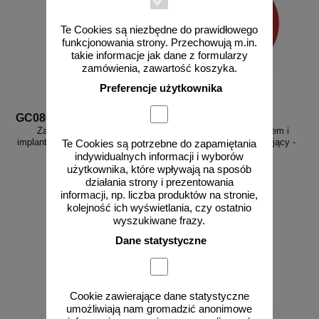
Te Cookies są niezbędne do prawidłowego
funkcjonowania strony. Przechowują m.in.
takie informacje jak dane z formularzy
zamówienia, zawartość koszyka.
Preferencje użytkownika
GC080
GAP022
Zakaz wstępu osobom z
Zakaz wstępu z jedzeniem i
implantami - znak bhp zakazujący
piciem - znak bhp zakazujący -
Te Cookies są potrzebne do zapamiętania
- GC080
GAP022
indywidualnych informacji i wyborów
użytkownika, które wpływają na sposób
działania strony i prezentowania
informacji, np. liczba produktów na stronie,
kolejność ich wyświetlania, czy ostatnio
od 2,96 zł
od 2,58 zł
wyszukiwane frazy.
2,41 zł netto
2,10 zł netto
Dane statystyczne
do koszyka
do koszyka
Cookie zawierające dane statystyczne
umożliwiają nam gromadzić anonimowe