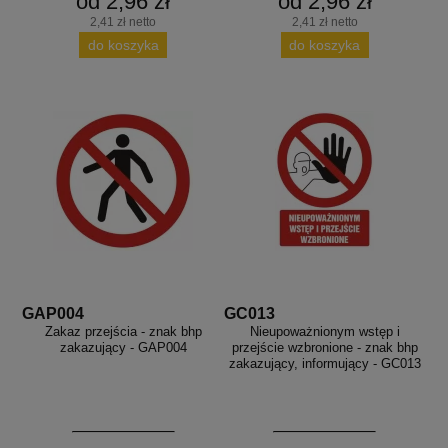
od 2,96 zł
od 2,96 zł
2,41 zł netto
2,41 zł netto
do koszyka
do koszyka
GAP004
GC013
Zakaz przejścia - znak bhp
Nieupoważnionym wstęp i
zakazujący - GAP004
przejście wzbronione - znak bhp
zakazujący, informujący - GC013