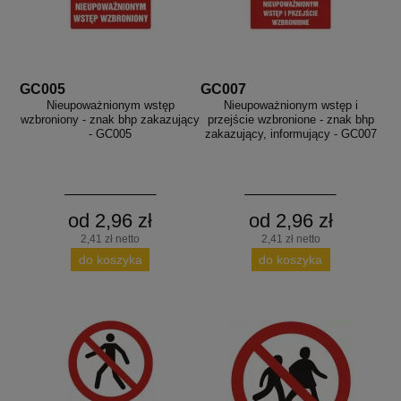
GC005
GC007
Nieupoważnionym wstęp
Nieupoważnionym wstęp i
wzbroniony - znak bhp zakazujący
przejście wzbronione - znak bhp
- GC005
zakazujący, informujący - GC007
od 2,96 zł
od 2,96 zł
2,41 zł netto
2,41 zł netto
do koszyka
do koszyka