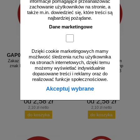
informacje pomagające przeanalizować
zachowanie użytkowników na stronie, a
także m.in. dowiedzieć się, które treści są
najbardziej pożądane.
Dane marketingowe
Dzięki cookie marketingowych mamy
GAP042
GAP043
możliwość śledzenia ruchu użytkownika
Zakaz wstępu dla kobiet w ciąży -
Zakaz wstępu osobom
na stronach internetowych, dzięki temu
znak bhp zakazujący - GAP042
nietrzeźwym - znak bhp
możemy wyświetlać indywidualnie
zakazujący - GAP043
dopasowane treści i reklamy oraz do
realizować funkcje społecznościowe.
Akceptuj wybrane
od 2,58 zł
od 2,58 zł
2,10 zł netto
2,10 zł netto
do koszyka
do koszyka