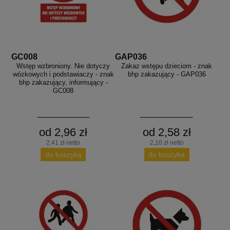
GC008
GAP036
Wstęp wzbroniony. Nie dotyczy
Zakaz wstępu dzieciom - znak
wózkowych i podstawiaczy - znak
bhp zakazujący - GAP036
bhp zakazujący, informujący -
GC008
od 2,96 zł
od 2,58 zł
2,41 zł netto
2,10 zł netto
do koszyka
do koszyka