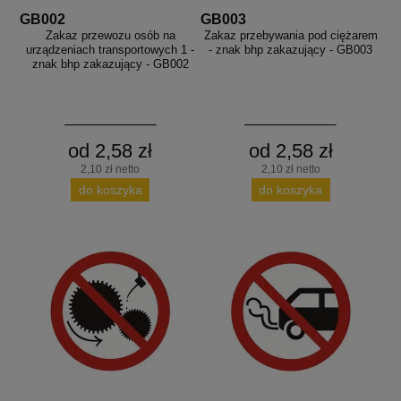
GB002
GB003
Zakaz przewozu osób na
Zakaz przebywania pod ciężarem
urządzeniach transportowych 1 -
- znak bhp zakazujący - GB003
znak bhp zakazujący - GB002
od 2,58 zł
od 2,58 zł
2,10 zł netto
2,10 zł netto
do koszyka
do koszyka