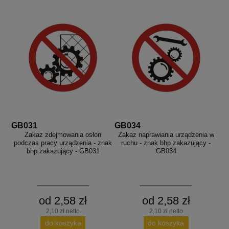
GB031
GB034
Zakaz zdejmowania osłon
Zakaz naprawiania urządzenia w
podczas pracy urządzenia - znak
ruchu - znak bhp zakazujący -
bhp zakazujący - GB031
GB034
od 2,58 zł
od 2,58 zł
2,10 zł netto
2,10 zł netto
do koszyka
do koszyka