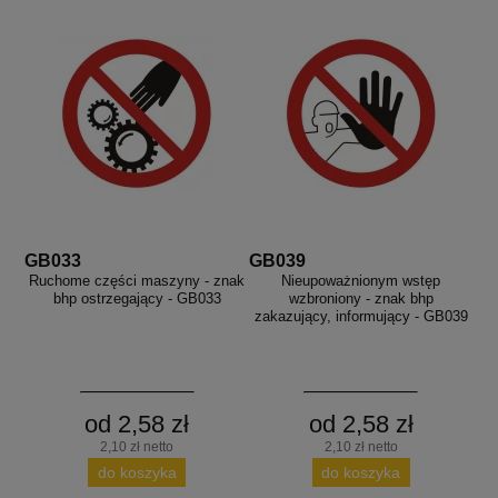
GB033
GB039
Ruchome części maszyny - znak
Nieupoważnionym wstęp
bhp ostrzegający - GB033
wzbroniony - znak bhp
zakazujący, informujący - GB039
od 2,58 zł
od 2,58 zł
2,10 zł netto
2,10 zł netto
do koszyka
do koszyka