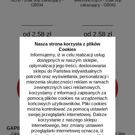
ruchu - znak bhp zakazujący -
elektronicznych - znak bhp
GB034
zakazujący - GB042
od 2,58 zł
od 2,58 zł
2,10 zł netto
2,10 zł netto
Nasza strona korzysta z plików
do koszyka
do koszyka
Cookies
Informujemy, iż w celu realizacji usług
dostępnych w naszym sklepie,
optymalizacji jego treści, dostosowania
sklepu do Państwa indywidualnych
potrzeb oraz wyświetlania, personalizacji i
mierzenia skuteczności reklam w ramach
zewnętrznych sieci reklamowych,
korzystamy z informacji zapisanych za
pomocą plików cookies na urządzeniach
końcowych użytkowników. Pliki cookies
można kontrolować za pomocą ustawień
swojej przeglądarki internetowej. Dalsze
korzystanie z naszego sklepu
internetowego, bez zmiany ustawień
GAP040
GAP041
przeglądarki internetowej oznacza, iż
Zakaz używania fajerwerków -
Zakaz opierania się - znak bhp