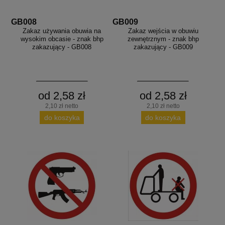
GB008
GB009
Zakaz używania obuwia na
Zakaz wejścia w obuwiu
wysokim obcasie - znak bhp
zewnętrznym - znak bhp
zakazujący - GB008
zakazujący - GB009
od 2,58 zł
od 2,58 zł
2,10 zł netto
2,10 zł netto
do koszyka
do koszyka