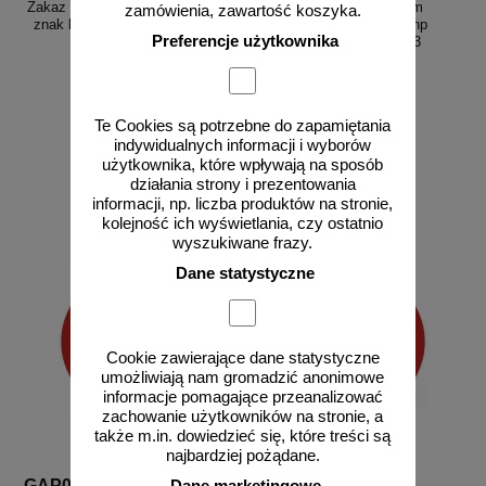
Zakaz wstępu dla kobiet w ciąży -
Zakaz wstępu osobom
zamówienia, zawartość koszyka.
znak bhp zakazujący - GAP042
nietrzeźwym - znak bhp
Preferencje użytkownika
zakazujący - GAP043
Te Cookies są potrzebne do zapamiętania
od 2,58 zł
od 2,58 zł
indywidualnych informacji i wyborów
użytkownika, które wpływają na sposób
2,10 zł netto
2,10 zł netto
działania strony i prezentowania
do koszyka
do koszyka
informacji, np. liczba produktów na stronie,
kolejność ich wyświetlania, czy ostatnio
wyszukiwane frazy.
Dane statystyczne
Cookie zawierające dane statystyczne
umożliwiają nam gromadzić anonimowe
informacje pomagające przeanalizować
zachowanie użytkowników na stronie, a
także m.in. dowiedzieć się, które treści są
najbardziej pożądane.
GAP044
GAP046