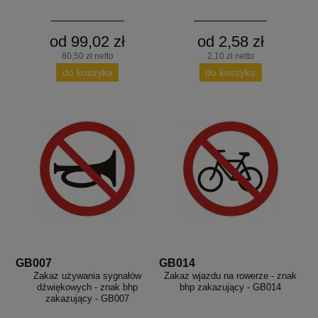
od 99,02 zł
od 2,58 zł
80,50 zł netto
2,10 zł netto
do koszyka
do koszyka
GB007
GB014
Zakaz używania sygnałów
Zakaz wjazdu na rowerze - znak
dźwiękowych - znak bhp
bhp zakazujący - GB014
zakazujący - GB007