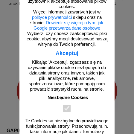
użytkownik akceptuje stosowanie plików
znak bhp zakazujący - GAP040
zakazujący - GAP041
cookies.
Więcej informacji zawartych jest w
polityce prywatności
sklepu oraz na
stronie:
Dowiedz się więcej o tym, jak
Google przetwarza dane osobowe
Wybierz, czy chcesz zaakceptować pliki
od 2,58 zł
od 2,58 zł
cookie, abyśmy mogli dostosować naszą
2,10 zł netto
2,10 zł netto
witrynę do Twoich preferencji.
do koszyka
do koszyka
Akceptuj
Klikając 'Akceptuj', zgadzasz się na
używanie plików cookie niezbędnych do
działania strony oraz innych, takich jak
pliki analityczne, reklamowe,
społecznościowe, które pomagają nam
prowadzić statystyki ruchu na stronie.
Niezbędne Cookies
Te Cookies są niezbędne do prawidłowego
funkcjonowania strony. Przechowują m.in.
GAP042
GAP043
takie informacje jak dane z formularzy