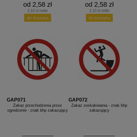
aków drogowych
trowe i hektometrowe
olejowe
od 2,58 zł
od 2,58 zł
wa na zimno
bramowe
2,10 zł netto
2,10 zł netto
do koszyka
do koszyka
e i piktogramy IMO
tura miejska
ci parkowe i miejskie - uliczne
infrastruktury biurowo-magazynowej
e miejskie
owery zewnętrzne
 biura
gazynowe i oznakowanie regałów
hali produkcyjnej
rzwi
rzylepne
 drzwi
GAP071
GAP072
Zakaz przechodzenia przez
Zakaz zeskakiwania - znak bhp
ogrodzenie - znak bhp zakazujący
zakazujący