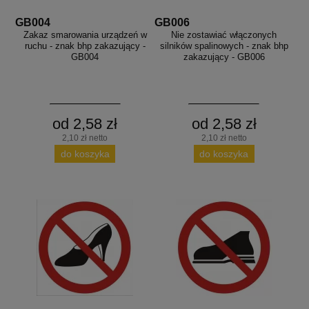
GB004
GB006
Zakaz smarowania urządzeń w
Nie zostawiać włączonych
ruchu - znak bhp zakazujący -
silników spalinowych - znak bhp
GB004
zakazujący - GB006
od 2,58 zł
od 2,58 zł
2,10 zł netto
2,10 zł netto
do koszyka
do koszyka