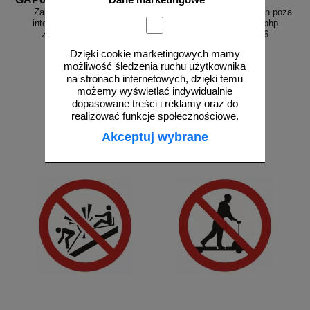
Dane marketingowe
Zakaz używania okularów
Zakaz wystawiania kończyn poza
interaktywnych - znak bhp
sanie (tobogan) - znak bhp
zakazujący - GAP044
zakazujący - GAP046
Dzięki cookie marketingowych mamy
możliwość śledzenia ruchu użytkownika
na stronach internetowych, dzięki temu
możemy wyświetlać indywidualnie
od 2,58 zł
od 2,58 zł
dopasowane treści i reklamy oraz do
2,10 zł netto
2,10 zł netto
realizować funkcje społecznościowe.
do koszyka
do koszyka
Akceptuj wybrane