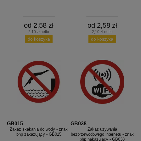
od 2,58 zł
od 2,58 zł
2,10 zł netto
2,10 zł netto
do koszyka
do koszyka
GB015
GB038
Zakaz skakania do wody - znak
Zakaz używania
bhp zakazujący - GB015
bezprzewodowego internetu - znak
bhp nakazujący - GB038