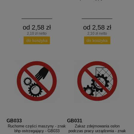
od 2,58 zł
od 2,58 zł
2,10 zł netto
2,10 zł netto
do koszyka
do koszyka
GB033
GB031
Ruchome części maszyny - znak
Zakaz zdejmowania osłon
bhp ostrzegający - GB033
podczas pracy urządzenia - znak