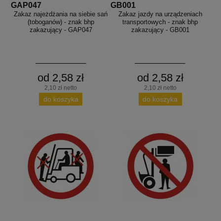
GAP047
GB001
Zakaz najeżdżania na siebie sań
Zakaz jazdy na urządzeniach
(toboganów) - znak bhp
transportowych - znak bhp
zakazujący - GAP047
zakazujący - GB001
od 2,58 zł
od 2,58 zł
2,10 zł netto
2,10 zł netto
do koszyka
do koszyka