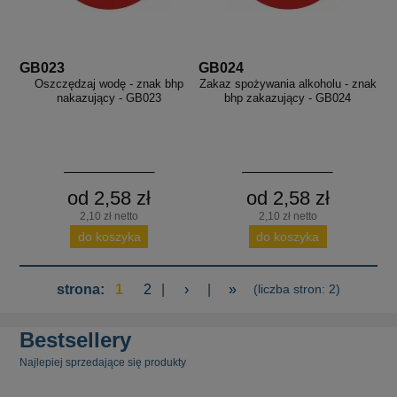
GB023
GB024
Oszczędzaj wodę - znak bhp
Zakaz spożywania alkoholu - znak
nakazujący - GB023
bhp zakazujący - GB024
od 2,58 zł
od 2,58 zł
2,10 zł netto
2,10 zł netto
do koszyka
do koszyka
strona:
1
2
|
›
|
»
(liczba stron: 2)
Bestsellery
Najlepiej sprzedające się produkty