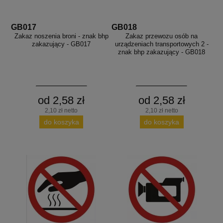
GB017
GB018
Zakaz noszenia broni - znak bhp
Zakaz przewozu osób na
zakazujący - GB017
urządzeniach transportowych 2 -
znak bhp zakazujący - GB018
od 2,58 zł
od 2,58 zł
2,10 zł netto
2,10 zł netto
do koszyka
do koszyka