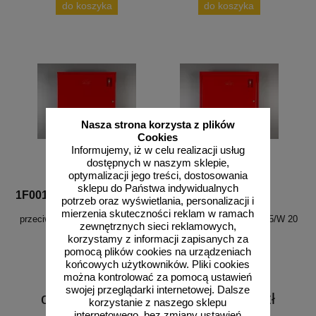
do koszyka
do koszyka
Nasza strona korzysta z plików
Cookies
Informujemy, iż w celu realizacji usług
dostępnych w naszym sklepie,
optymalizacji jego treści, dostosowania
sklepu do Państwa indywidualnych
1F001
1F002
potrzeb oraz wyświetlania, personalizacji i
Hydrant wewnętrzny
Hydrant wewnętrzny
mierzenia skuteczności reklam w ramach
przeciwpożarowy HW DN25/Z 20
przeciwpożarowy HW DN25/W 20
zewnętrznych sieci reklamowych,
UN light slim
UN light slim
korzystamy z informacji zapisanych za
pomocą plików cookies na urządzeniach
końcowych użytkowników. Pliki cookies
można kontrolować za pomocą ustawień
swojej przeglądarki internetowej. Dalsze
od 2045,49 zł
od 2130,73 zł
korzystanie z naszego sklepu
1663,00 zł netto
1732,30 zł netto
internetowego, bez zmiany ustawień