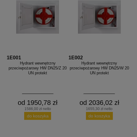
aków drogowych
trowe i hektometrowe
olejowe
wa na zimno
bramowe
e i piktogramy IMO
tura miejska
ci parkowe i miejskie - uliczne
infrastruktury biurowo-magazynowej
e miejskie
owery zewnętrzne
 biura
gazynowe i oznakowanie regałów
hali produkcyjnej
1E001
1E002
rzwi
Hydrant wewnętrzny
Hydrant wewnętrzny
rzylepne
przeciwpożarowy HW DN25/Z 20
przeciwpożarowy HW DN25/W 20
 drzwi
UN protekt
UN protekt
od 1950,78 zł
od 2036,02 zł
1586,00 zł netto
1655,30 zł netto
do koszyka
do koszyka