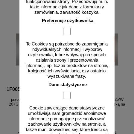
funkcjonowania strony. Przechowują m.in.
1817,00 zł netto
1886,30 zł netto
takie informacje jak dane z formularzy
do koszyka
do koszyka
zamówienia, zawartość koszyka.
Preferencje użytkownika
Te Cookies są potrzebne do zapamiętania
indywidualnych informacji i wyborów
użytkownika, które wpływają na sposób
działania strony i prezentowania
informacji, np. liczba produktów na stronie,
kolejność ich wyświetlania, czy ostatnio
wyszukiwane frazy.
Dane statystyczne
1F005
1F006
Hydrant wewnętrzny
Hydrant wewnętrzny
przeciwpożarowy HW DN25/Z
przeciwpożarowy HW DN25/W
20+G UN light slim, z szafką na
20+G UN light slim, z szafką na
Cookie zawierające dane statystyczne
gaśnicę
gaśnicę
umożliwiają nam gromadzić anonimowe
informacje pomagające przeanalizować
zachowanie użytkowników na stronie, a
także m.in. dowiedzieć się, które treści są
od 2443,27 zł
od 2537,98 zł