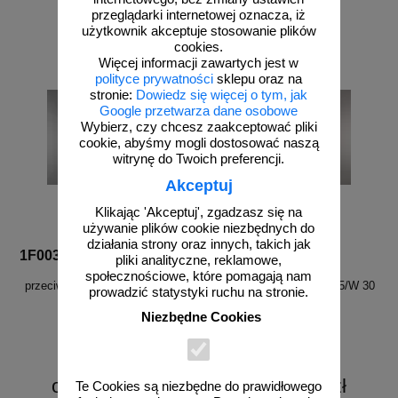
przeglądarki internetowej oznacza, iż
do koszyka
do koszyka
użytkownik akceptuje stosowanie plików
cookies.
Więcej informacji zawartych jest w
polityce prywatności
sklepu oraz na
stronie:
Dowiedz się więcej o tym, jak
Google przetwarza dane osobowe
Wybierz, czy chcesz zaakceptować pliki
cookie, abyśmy mogli dostosować naszą
witrynę do Twoich preferencji.
Akceptuj
Klikając 'Akceptuj', zgadzasz się na
używanie plików cookie niezbędnych do
działania strony oraz innych, takich jak
1F003
1F004
pliki analityczne, reklamowe,
Hydrant wewnętrzny
Hydrant wewnętrzny
społecznościowe, które pomagają nam
przeciwpożarowy HW DN25/Z 30
przeciwpożarowy HW DN25/W 30
prowadzić statystyki ruchu na stronie.
UN light slim
UN light slim
Niezbędne Cookies
od 2234,91 zł
od 2320,15 zł
Te Cookies są niezbędne do prawidłowego