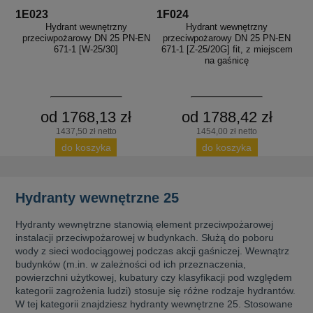
1E023
1F024
Hydrant wewnętrzny
Hydrant wewnętrzny
przeciwpożarowy DN 25 PN-EN
przeciwpożarowy DN 25 PN-EN
671-1 [W-25/30]
671-1 [Z-25/20G] fit, z miejscem
na gaśnicę
od 1768,13 zł
od 1788,42 zł
1437,50 zł netto
1454,00 zł netto
do koszyka
do koszyka
Hydranty wewnętrzne 25
Hydranty wewnętrzne stanowią element przeciwpożarowej
instalacji przeciwpożarowej w budynkach. Służą do poboru
wody z sieci wodociągowej podczas akcji gaśniczej. Wewnątrz
budynków (m.in. w zależności od ich przeznaczenia,
powierzchni użytkowej, kubatury czy klasyfikacji pod względem
kategorii zagrożenia ludzi) stosuje się różne rodzaje hydrantów.
W tej kategorii znajdziesz hydranty wewnętrzne 25. Stosowane