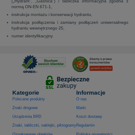
(„Hydrant”, „Gaśnica”) / tabliczka informacyjna zgodna z
normą ON-EN 671-1,
instrukcja montażu i konserwacji hydrantu,
instrukcja podłączenia i zamiany podłączeń uniwersalnego
hydrantu wewnętrznego 25,
numer identyfikacyjny.
Kategorie
Informacje
Polecane produkty
O nas
Znaki drogowe
Marki
Urządzenia BRD
Koszt dostawy
Znaki, tabliczki, naklejki, piktogramy
Regulamin
Oznakowanie obiektów
Polityka prywatności