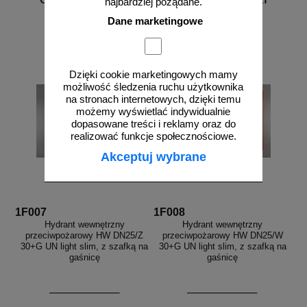
najbardziej pożądane.
1986,40 zł netto
2063,40 zł netto
Dane marketingowe
do koszyka
do koszyka
Dzięki cookie marketingowych mamy
możliwość śledzenia ruchu użytkownika
na stronach internetowych, dzięki temu
możemy wyświetlać indywidualnie
dopasowane treści i reklamy oraz do
realizować funkcje społecznościowe.
Akceptuj wybrane
1F007
1F008
Hydrant wewnętrzny
Hydrant wewnętrzny
przeciwpożarowy HW DN25/Z
przeciwpożarowy HW DN25/W
30+G UN light slim, z szafką na
30+G UN light slim, z szafką na
gaśnicę
gaśnicę