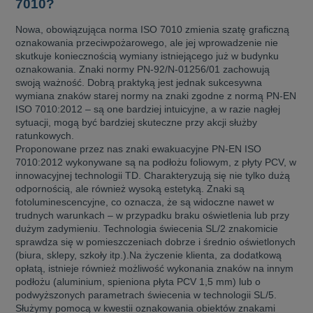
7010?
Nowa, obowiązująca norma ISO 7010 zmienia szatę graficzną
oznakowania przeciwpożarowego, ale jej wprowadzenie nie
skutkuje koniecznością wymiany istniejącego już w budynku
oznakowania. Znaki normy PN-92/N-01256/01 zachowują
swoją ważność. Dobrą praktyką jest jednak sukcesywna
wymiana znaków starej normy na znaki zgodne z normą PN-EN
ISO 7010:2012 – są one bardziej intuicyjne, a w razie nagłej
sytuacji, mogą być bardziej skuteczne przy akcji służby
ratunkowych.
Proponowane przez nas znaki ewakuacyjne PN-EN ISO
7010:2012 wykonywane są na podłożu foliowym, z płyty PCV, w
innowacyjnej technologii TD. Charakteryzują się nie tylko dużą
odpornością, ale również wysoką estetyką. Znaki są
fotoluminescencyjne, co oznacza, że są widoczne nawet w
trudnych warunkach – w przypadku braku oświetlenia lub przy
dużym zadymieniu. Technologia świecenia SL/2 znakomicie
sprawdza się w pomieszczeniach dobrze i średnio oświetlonych
(biura, sklepy, szkoły itp.).
Na życzenie klienta, za dodatkową
opłatą, istnieje również możliwość wykonania znaków na innym
podłożu (aluminium, spieniona płyta PCV 1,5 mm) lub o
podwyższonych parametrach świecenia w technologii SL/5.
Służymy pomocą w kwestii oznakowania obiektów znakami