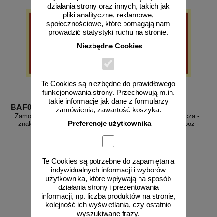
działania strony oraz innych, takich jak
pliki analityczne, reklamowe,
społecznościowe, które pomagają nam
prowadzić statystyki ruchu na stronie.
Niezbędne Cookies
Te Cookies są niezbędne do prawidłowego
funkcjonowania strony. Przechowują m.in.
takie informacje jak dane z formularzy
BAF008
BAF013
zamówienia, zawartość koszyka.
Zamocowana bateria gaśnicza -
Zamocowana butla gaśnicza -
Preferencje użytkownika
znak przeciwpożarowy ppoż -
znak przeciwpożarowy ppoż -
BAF008
BAF013
Te Cookies są potrzebne do zapamiętania
indywidualnych informacji i wyborów
od 1,93 zł
od 1,93 zł
użytkownika, które wpływają na sposób
działania strony i prezentowania
1,57 zł netto
1,57 zł netto
informacji, np. liczba produktów na stronie,
do koszyka
do koszyka
kolejność ich wyświetlania, czy ostatnio
wyszukiwane frazy.