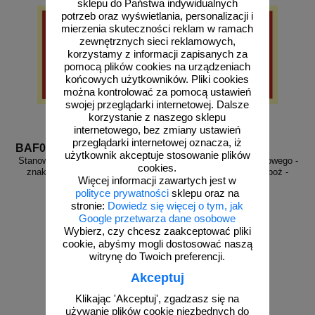
sklepu do Państwa indywidualnych
potrzeb oraz wyświetlania, personalizacji i
mierzenia skuteczności reklam w ramach
zewnętrznych sieci reklamowych,
korzystamy z informacji zapisanych za
pomocą plików cookies na urządzeniach
końcowych użytkowników. Pliki cookies
można kontrolować za pomocą ustawień
swojej przeglądarki internetowej. Dalsze
korzystanie z naszego sklepu
internetowego, bez zmiany ustawień
przeglądarki internetowej oznacza, iż
BAF014
BAF006
użytkownik akceptuje stosowanie plików
Stanowisko zdalnego uwalniania -
Telefon alarmowania pożarowego -
cookies.
znak przeciwpożarowy ppoż -
znak przeciwpożarowy ppoż -
Więcej informacji zawartych jest w
BAF014
BAF006
polityce prywatności
sklepu oraz na
stronie:
Dowiedz się więcej o tym, jak
Google przetwarza dane osobowe
Wybierz, czy chcesz zaakceptować pliki
cookie, abyśmy mogli dostosować naszą
od 1,93 zł
od 1,93 zł
witrynę do Twoich preferencji.
1,57 zł netto
1,57 zł netto
Akceptuj
do koszyka
do koszyka
Klikając 'Akceptuj', zgadzasz się na
używanie plików cookie niezbędnych do