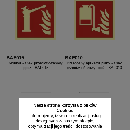
BAF015
BAF010
Monitor - znak przeciwpożarowy
Przenośny aplikator piany - znak
ppoż - BAF015
przeciwpożarowy ppoż - BAF010
od 1,93 zł
od 1,93 zł
Nasza strona korzysta z plików
1,57 zł netto
1,57 zł netto
Cookies
do koszyka
do koszyka
Informujemy, iż w celu realizacji usług
dostępnych w naszym sklepie,
optymalizacji jego treści, dostosowania