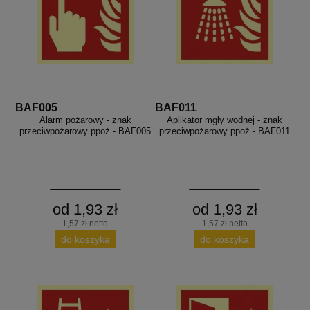
aków drogowych
trowe i hektometrowe
olejowe
wa na zimno
bramowe
e i piktogramy IMO
tura miejska
ci parkowe i miejskie - uliczne
infrastruktury biurowo-magazynowej
e miejskie
owery zewnętrzne
 biura
BAF005
BAF011
gazynowe i oznakowanie regałów
hali produkcyjnej
Alarm pożarowy - znak
Aplikator mgły wodnej - znak
przeciwpożarowy ppoż - BAF005
przeciwpożarowy ppoż - BAF011
rzwi
rzylepne
 drzwi
od 1,93 zł
od 1,93 zł
1,57 zł netto
1,57 zł netto
do koszyka
do koszyka