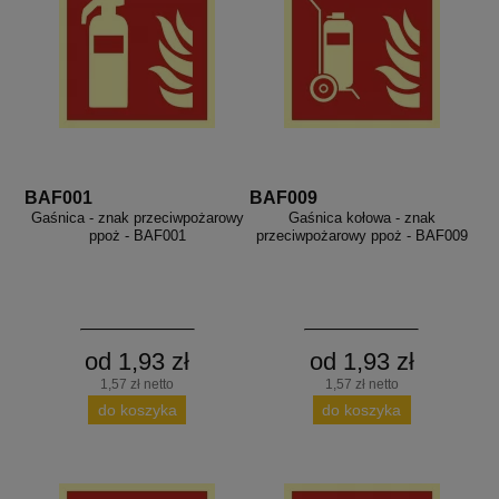
BAF001
BAF009
Gaśnica - znak przeciwpożarowy
Gaśnica kołowa - znak
ppoż - BAF001
przeciwpożarowy ppoż - BAF009
od 1,93 zł
od 1,93 zł
1,57 zł netto
1,57 zł netto
do koszyka
do koszyka