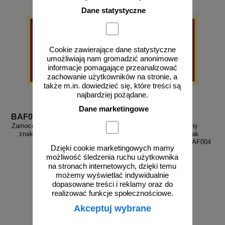
Dane statystyczne
Cookie zawierające dane statystyczne
umożliwiają nam gromadzić anonimowe
informacje pomagające przeanalizować
zachowanie użytkowników na stronie, a
także m.in. dowiedzieć się, które treści są
najbardziej pożądane.
Dane marketingowe
BAF012
BAF004
Zamocowana instalacja gaśnicza -
Zestaw sprzętu ochrony
znak przeciwpożarowy ppoż -
przeciwpożarowej - znak
BAF012
przeciwpożarowy ppoż - BAF004
Dzięki cookie marketingowych mamy
możliwość śledzenia ruchu użytkownika
na stronach internetowych, dzięki temu
możemy wyświetlać indywidualnie
dopasowane treści i reklamy oraz do
od 1,93 zł
od 1,93 zł
realizować funkcje społecznościowe.
1,57 zł netto
1,57 zł netto
Akceptuj wybrane
do koszyka
do koszyka