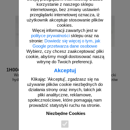
korzystanie z naszego sklepu
internetowego, bez zmiany ustawień
przeglądarki internetowej oznacza, iż
użytkownik akceptuje stosowanie plików
cookies.
Więcej informacji zawartych jest w
polityce prywatności
sklepu oraz na
stronie:
Dowiedz się więcej o tym, jak
Google przetwarza dane osobowe
Wybierz, czy chcesz zaakceptować pliki
cookie, abyśmy mogli dostosować naszą
witrynę do Twoich preferencji.
1H004
1H005
Akceptuj
Wąż pożarniczy strażacki
Wąż pożarniczy strażacki
Klikając 'Akceptuj', zgadzasz się na
hydrantowy H 25-15 metrów
hydrantowy H 25-20 metrów
używanie plików cookie niezbędnych do
działania strony oraz innych, takich jak
pliki analityczne, reklamowe,
społecznościowe, które pomagają nam
prowadzić statystyki ruchu na stronie.
od 329,00 zł
od 315,96 zł
Niezbędne Cookies
267,48 zł netto
256,88 zł netto
do koszyka
do koszyka