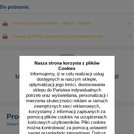
Do pobrania:
Instrukcja bezpieczeństwa - tabliczki, naklejki
znakowo.pl GPSR ogólna instrukcja bezpieczeństwa
Nasza strona korzysta z plików
Cookies
Informujemy, iż w celu realizacji usług
Masz pytanie?
Skontaktuj się z nami!
dostępnych w naszym sklepie,
optymalizacji jego treści, dostosowania
sklepu do Państwa indywidualnych
Pokaż formularz
potrzeb oraz wyświetlania, personalizacji i
mierzenia skuteczności reklam w ramach
zewnętrznych sieci reklamowych,
korzystamy z informacji zapisanych za
Produkty powiązane
pomocą plików cookies na urządzeniach
końcowych użytkowników. Pliki cookies
Zobacz inne powiązane produkty.
można kontrolować za pomocą ustawień
swojej przeglądarki internetowej. Dalsze