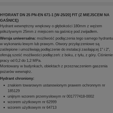
aków drogowych
trowe i hektometrowe
olejowe
wa na zimno
bramowe
HYDRANT DN 25 PN-EN 671-1 [W-25/20] FIT (Z MIEJSCEM NA
e i piktogramy IMO
tura miejska
GAŚNICĘ)
ci parkowe i miejskie - uliczne
Hydrant wewnętrzny wnękowy o głębokości 180mm z wężem
infrastruktury biurowo-magazynowej
e miejskie
półsztywnym 25mm z miejscem na gaśnicę pod zwijadłem.
owery zewnętrzne
 biura
Wersja uniwersalna:
możliwość podłączenia tego samego hydrantu
gazynowe i oznakowanie regałów
hali produkcyjnej
w wykonaniu lewym lub prawym. Otwory przyłączeniowe są
rzwi
zaślepione i umożliwiają podłączenie do instalacji zasilającej 1” i 2”,
rzylepne
oferują sześć możliwości podłączeń: z boku, z tyłu, z góry. Ciśnienie
 drzwi
pracy od 0,2 do 1,2 MPa.
Montowany w budynkach, obiektach z przeznaczeniem gaszenia
pożarów wewnątrz.
Hydrant chroniony:
znakiem towarowym ustanowionym prawem ochronnym nr
185129
unijnym wzorem przemysłowym nr 001777418-0002
wzorem użytkowym nr 62999
wzorem użytkowym nr 64713