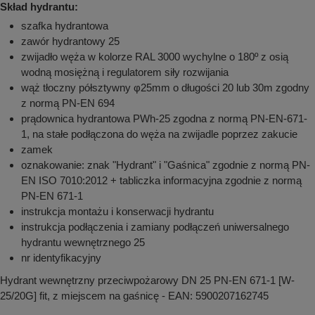
Skład hydrantu:
szafka hydrantowa
zawór hydrantowy 25
zwijadło węża w kolorze RAL 3000 wychylne o 180º z osią
wodną mosiężną i regulatorem siły rozwijania
wąż tłoczny półsztywny φ25mm o długości 20 lub 30m zgodny
z normą PN-EN 694
prądownica hydrantowa PWh-25 zgodna z normą PN-EN-671-
1, na stałe podłączona do węża na zwijadle poprzez zakucie
zamek
oznakowanie: znak "Hydrant" i "Gaśnica" zgodnie z normą PN-
EN ISO 7010:2012 + tabliczka informacyjna zgodnie z normą
PN-EN 671-1
instrukcja montażu i konserwacji hydrantu
instrukcja podłączenia i zamiany podłączeń uniwersalnego
hydrantu wewnętrznego 25
nr identyfikacyjny
Hydrant wewnętrzny przeciwpożarowy DN 25 PN-EN 671-1 [W-
25/20G] fit, z miejscem na gaśnicę - EAN: 5900207162745