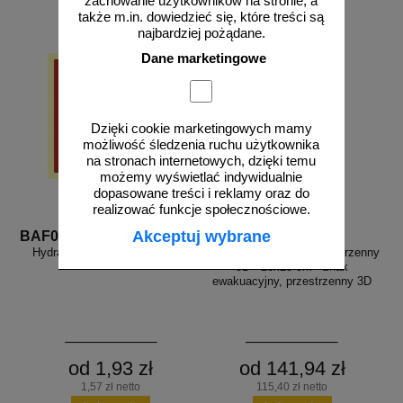
zachowanie użytkowników na stronie, a
także m.in. dowiedzieć się, które treści są
najbardziej pożądane.
Dane marketingowe
Dzięki cookie marketingowych mamy
możliwość śledzenia ruchu użytkownika
na stronach internetowych, dzięki temu
możemy wyświetlać indywidualnie
dopasowane treści i reklamy oraz do
realizować funkcje społecznościowe.
Akceptuj wybrane
BAF002
BE100
Hydrant wewnętrzny znak bhp
Hydrant zewnętrzny przestrzenny
3D - 25x25 cm - znak
ewakuacyjny, przestrzenny 3D
od 1,93 zł
od 141,94 zł
1,57 zł netto
115,40 zł netto