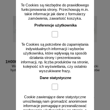
Te Cookies są niezbędne do prawidłowego
funkcjonowania strony. Przechowują m.in.
takie informacje jak dane z formularzy
zamówienia, zawartość koszyka.
Preferencje użytkownika
Te Cookies są potrzebne do zapamiętania
indywidualnych informacji i wyborów
użytkownika, które wpływają na sposób
działania strony i prezentowania
1H006
1H007
informacji, np. liczba produktów na stronie,
Wąż pożarniczy strażacki
Wąż pożarniczy strażacki
kolejność ich wyświetlania, czy ostatnio
hydrantowy H 52-15 metrów
hydrantowy H 52-20 metrów
wyszukiwane frazy.
Dane statystyczne
od 296,55 zł
od 347,46 zł
Cookie zawierające dane statystyczne
umożliwiają nam gromadzić anonimowe
241,10 zł netto
282,49 zł netto
informacje pomagające przeanalizować
do koszyka
do koszyka