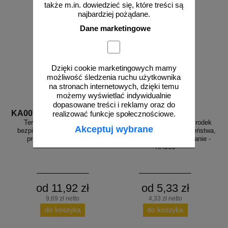
także m.in. dowiedzieć się, które treści są
najbardziej pożądane.
Dane marketingowe
Dzięki cookie marketingowych mamy
możliwość śledzenia ruchu użytkownika
na stronach internetowych, dzięki temu
możemy wyświetlać indywidualnie
dopasowane treści i reklamy oraz do
KA007
KA006
realizować funkcje społecznościowe.
Teren kontrolowany - znak
Przesyłka transportowa, środek
Akceptuj wybrane
bezpieczeństwa, ostrzegający,
transportu - znak bezpieczeństwa,
promieniowanie - KA007
ostrzegający, promieniowanie -
KA006
od 11,92 zł
od 5,33 zł
9,69 zł netto
4,33 zł netto
do koszyka
do koszyka