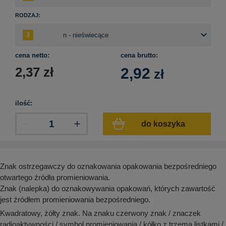
aków drogowych
trowe i hektometrowe
olejowe
wa na zimno
bramowe
RODZAJ:
e i piktogramy IMO
tura miejska
ci parkowe i miejskie - uliczne
cena netto:
cena brutto:
infrastruktury biurowo-magazynowej
e miejskie
2,37
zł
2,92
owery zewnętrzne
 biura
zł
gazynowe i oznakowanie regałów
hali produkcyjnej
rzwi
ilość:
rzylepne
 drzwi
do koszyka
Znak ostrzegawczy do oznakowania opakowania bezpośredniego
otwartego źródła promieniowania.
Znak (nalepka) do oznakowywania opakowań, których zawartość
jest źródłem promieniowania bezpośredniego.
Kwadratowy, żółty znak. Na znaku czerwony znak / znaczek
radioaktywności / symbol promieniowania / kółko z trzema listkami /