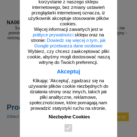
korzystanie z naszego sklepu
internetowego, bez zmiany ustawień
przeglądarki internetowej oznacza, iż
użytkownik akceptuje stosowanie plików
NA005
PA011
cookies.
Substancja radioaktywna-
Uwaga! Promieniowanie - nie
Więcej informacji zawartych jest w
promieniowanie jonizujące - znak
wchodzić - znak informacyjny -
polityce prywatności
sklepu oraz na
ostrzegający, informujący - NA005
PA011
stronie:
Dowiedz się więcej o tym, jak
Google przetwarza dane osobowe
Wybierz, czy chcesz zaakceptować pliki
cookie, abyśmy mogli dostosować naszą
witrynę do Twoich preferencji.
od 7,82 zł
od 25,46 zł
Akceptuj
6,36 zł netto
20,70 zł netto
do koszyka
do koszyka
Klikając 'Akceptuj', zgadzasz się na
używanie plików cookie niezbędnych do
działania strony oraz innych, takich jak
pliki analityczne, reklamowe,
społecznościowe, które pomagają nam
Produkty popularne
prowadzić statystyki ruchu na stronie.
zobacz więcej
Niezbędne Cookies
Zobacz inne popularne produkty w tej kategorii.