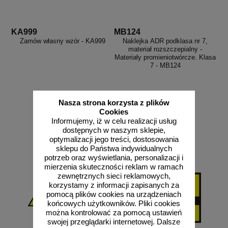
KA999
MB124
Zamów własny wzór - KA999
Naklejka ADR podklasa nr 7,
materiał rozszczepialny -
Materiały promieniotwórcze. Klasa
7 - MB124
Nasza strona korzysta z plików
od 2,28 zł
Cookies
1,85 zł netto
Informujemy, iż w celu realizacji usług
zobacz
do koszyka
dostępnych w naszym sklepie,
optymalizacji jego treści, dostosowania
sklepu do Państwa indywidualnych
potrzeb oraz wyświetlania, personalizacji i
mierzenia skuteczności reklam w ramach
zewnętrznych sieci reklamowych,
korzystamy z informacji zapisanych za
pomocą plików cookies na urządzeniach
końcowych użytkowników. Pliki cookies
można kontrolować za pomocą ustawień
swojej przeglądarki internetowej. Dalsze