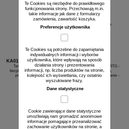
Te Cookies są niezbędne do prawidłowego
funkcjonowania strony. Przechowują m.in.
takie informacje jak dane z formularzy
zamówienia, zawartość koszyka.
Preferencje użytkownika
Te Cookies są potrzebne do zapamiętania
indywidualnych informacji i wyborów
użytkownika, które wpływają na sposób
KA016
KA014
działania strony i prezentowania
Teren nadzorowany - znak
Pracownia rentgenowska RTG -
informacji, np. liczba produktów na stronie,
bezpieczeństwa, ostrzegający,
znak bezpieczeństwa,
kolejność ich wyświetlania, czy ostatnio
promieniowanie - KA016
ostrzegający, promieniowanie -
KA014
wyszukiwane frazy.
Dane statystyczne
od 11,92 zł
od 6,97 zł
9,69 zł netto
5,67 zł netto
Cookie zawierające dane statystyczne
do koszyka
do koszyka
umożliwiają nam gromadzić anonimowe
informacje pomagające przeanalizować
zachowanie użytkowników na stronie, a