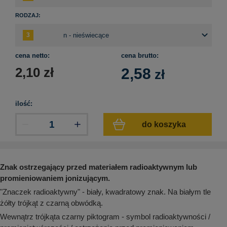
aków drogowych
trowe i hektometrowe
olejowe
wa na zimno
bramowe
RODZAJ:
e i piktogramy IMO
tura miejska
ci parkowe i miejskie - uliczne
cena netto:
cena brutto:
infrastruktury biurowo-magazynowej
e miejskie
2,10
zł
2,58
owery zewnętrzne
 biura
zł
gazynowe i oznakowanie regałów
hali produkcyjnej
rzwi
ilość:
rzylepne
 drzwi
do koszyka
Znak ostrzegający przed materiałem radioaktywnym lub
promieniowaniem jonizującym.
"Znaczek radioaktywny" - biały, kwadratowy znak. Na białym tle
żółty trójkąt z czarną obwódką.
Wewnątrz trójkąta czarny piktogram - symbol radioaktywności /