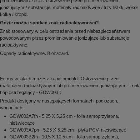
promieniotwórczości / ostrzeżenie przed promieniowaniem
jonizującym / substancje, materiały radioaktywne / trzy listkki wokół
kólka / kropki.
Gdzie można spotkać znak radioaktywności?
Znak stosowany w celu ostrzeżenia przed niebezpieczeństwem
powodowanym przez promieniowanie jonizujące lub substancje
radioaktywne.
Odpady radioaktywne. Biohazard.
Formy w jakich możesz kupić produkt `Ostrzeżenie przed
materiałem radioaktywnym lub promieniowaniem jonizującym - znak
bhp ostrzegający - GDW003`:
Produkt dostępny w następujących formatach, podłożach,
wariantach:
GDW003A7fn - 5,25 X 5,25 cm - folia samoprzylepna,
nieświecące
GDW003A7pn - 5,25 X 5,25 cm - płyta PCV, nieświecące
GDW003B2fn - 10,5 X 10,5 cm - folia samoprzylepna,