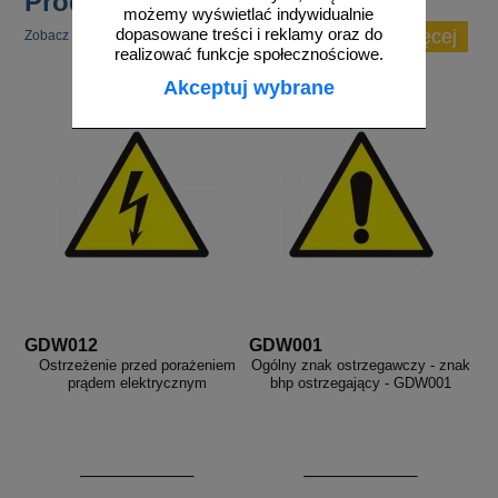
Produkty popularne
możemy wyświetlać indywidualnie
zobacz więcej
dopasowane treści i reklamy oraz do
Zobacz inne popularne produkty w tej kategorii.
realizować funkcje społecznościowe.
Akceptuj wybrane
GDW012
GDW001
Ostrzeżenie przed porażeniem
Ogólny znak ostrzegawczy - znak
prądem elektrycznym
bhp ostrzegający - GDW001