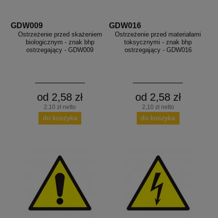
GDW009
GDW016
Ostrzeżenie przed skażeniem
Ostrzeżenie przed materiałami
biologicznym - znak bhp
toksycznymi - znak bhp
ostrzegający - GDW009
ostrzegający - GDW016
od 2,58 zł
od 2,58 zł
2,10 zł netto
2,10 zł netto
do koszyka
do koszyka