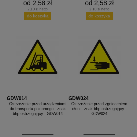
od 2,58 zł
od 2,58 zł
2,10 zł netto
2,10 zł netto
do koszyka
do koszyka
GDW014
GDW024
Ostrzeżenie przed urządzeniami
Ostrzeżenie przed zgnieceniem
do transportu poziomego - znak
dłoni - znak bhp ostrzegający -
bhp ostrzegający - GDW014
GDW024