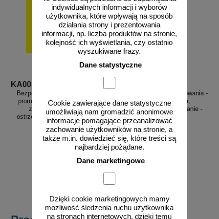
indywidualnych informacji i wyborów
użytkownika, które wpływają na sposób
działania strony i prezentowania
informacji, np. liczba produktów na stronie,
kolejność ich wyświetlania, czy ostatnio
wyszukiwane frazy.
Dane statystyczne
KA001
KA002
Bezpośredniego otwarte źródło
Zamknięte źródło promieniowania -
promieniowania, opakowanie -
znak bezpieczeństwa,
Cookie zawierające dane statystyczne
znak bezpieczeństwa,
ostrzegający, promieniowanie -
umożliwiają nam gromadzić anonimowe
ostrzegający, promieniowanie -
KA002
informacje pomagające przeanalizować
KA001
zachowanie użytkowników na stronie, a
także m.in. dowiedzieć się, które treści są
najbardziej pożądane.
od 2,92 zł
od 2,92 zł
Dane marketingowe
2,37 zł netto
2,37 zł netto
do koszyka
do koszyka
Dzięki cookie marketingowych mamy
możliwość śledzenia ruchu użytkownika
na stronach internetowych, dzięki temu