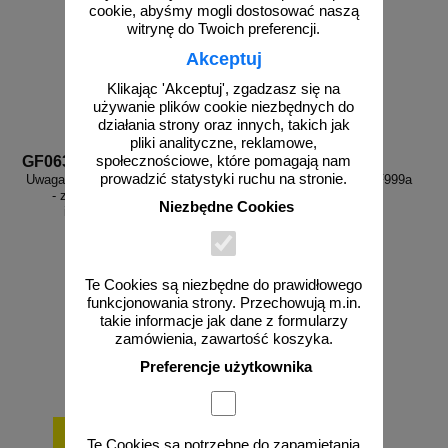
cookie, abyśmy mogli dostosować naszą
witrynę do Twoich preferencji.
Akceptuj
Klikając 'Akceptuj', zgadzasz się na
używanie plików cookie niezbędnych do
działania strony oraz innych, takich jak
pliki analityczne, reklamowe,
GF063
GF999a
społecznościowe, które pomagają nam
prowadzić statystyki ruchu na stronie.
Uwaga! Promieniowanie optyczne
Zamów własny wzór - GF999a
- znak bhp ostrzegający,
Niezbędne Cookies
informujący - GF063
Te Cookies są niezbędne do prawidłowego
funkcjonowania strony. Przechowują m.in.
od 2,96 zł
takie informacje jak dane z formularzy
2,41 zł netto
zamówienia, zawartość koszyka.
do koszyka
zobacz
Preferencje użytkownika
Te Cookies są potrzebne do zapamiętania