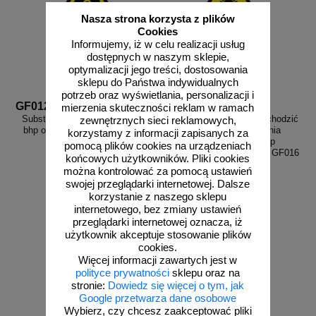
Nasza strona korzysta z plików
Cookies
Informujemy, iż w celu realizacji usług
dostępnych w naszym sklepie,
optymalizacji jego treści, dostosowania
sklepu do Państwa indywidualnych
potrzeb oraz wyświetlania, personalizacji i
GF012
GF016
mierzenia skuteczności reklam w ramach
Substancje radioaktywne - znak
Uwaga! nie patrzeć i nie wchodzić
zewnętrznych sieci reklamowych,
bhp ostrzegający, informujący -
w wiązkę promieniowania
korzystamy z informacji zapisanych za
GF012
laserowego - znak bhp
pomocą plików cookies na urządzeniach
ostrzegający, informujący - GF016
końcowych użytkowników. Pliki cookies
można kontrolować za pomocą ustawień
swojej przeglądarki internetowej. Dalsze
korzystanie z naszego sklepu
od 2,96 zł
od 2,96 zł
internetowego, bez zmiany ustawień
przeglądarki internetowej oznacza, iż
2,41 zł netto
2,41 zł netto
użytkownik akceptuje stosowanie plików
do koszyka
do koszyka
cookies.
Więcej informacji zawartych jest w
polityce prywatności
sklepu oraz na
stronie:
Dowiedz się więcej o tym, jak
Google przetwarza dane osobowe
Wybierz, czy chcesz zaakceptować pliki