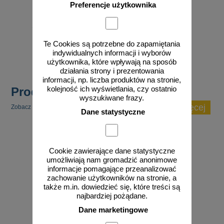
Preferencje użytkownika
od 223,74 zł
181,90 zł netto
Te Cookies są potrzebne do zapamiętania
do koszyka
indywidualnych informacji i wyborów
użytkownika, które wpływają na sposób
działania strony i prezentowania
informacji, np. liczba produktów na stronie,
Produkty popularne
kolejność ich wyświetlania, czy ostatnio
wyszukiwane frazy.
zobacz więcej
Zobacz inne popularne produkty w tej kategorii.
Dane statystyczne
Cookie zawierające dane statystyczne
umożliwiają nam gromadzić anonimowe
informacje pomagające przeanalizować
zachowanie użytkowników na stronie, a
także m.in. dowiedzieć się, które treści są
najbardziej pożądane.
Dane marketingowe