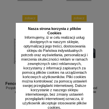
zobacz
zobacz
Nasza strona korzysta z plików
Cookies
Informujemy, iż w celu realizacji usług
dostępnych w naszym sklepie,
optymalizacji jego treści, dostosowania
sklepu do Państwa indywidualnych
potrzeb oraz wyświetlania, personalizacji i
mierzenia skuteczności reklam w ramach
zewnętrznych sieci reklamowych,
korzystamy z informacji zapisanych za
pomocą plików cookies na urządzeniach
końcowych użytkowników. Pliki cookies
można kontrolować za pomocą ustawień
Fence A1
Fence Base PCV
swojej przeglądarki internetowej. Dalsze
Przęsło ogrodzenia budowlanego -
Stopa podstawa PCV pod
korzystanie z naszego sklepu
ażurowe standardowe
ogrodzenie tymczasowe
internetowego, bez zmiany ustawień
przeglądarki internetowej oznacza, iż
użytkownik akceptuje stosowanie plików
cookies.