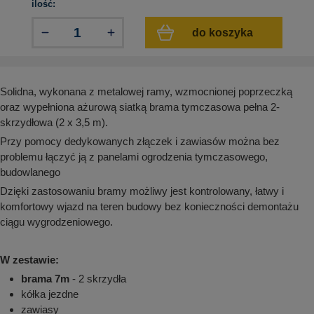
ilość:
aków drogowych
trowe i hektometrowe
olejowe
wa na zimno
bramowe
do koszyka
e i piktogramy IMO
tura miejska
ci parkowe i miejskie - uliczne
infrastruktury biurowo-magazynowej
e miejskie
Solidna, wykonana z metalowej ramy, wzmocnionej poprzeczką
owery zewnętrzne
 biura
oraz wypełniona ażurową siatką brama tymczasowa pełna 2-
gazynowe i oznakowanie regałów
hali produkcyjnej
skrzydłowa (2 x 3,5 m).
rzwi
Przy pomocy dedykowanych złączek i zawiasów można bez
rzylepne
problemu łączyć ją z panelami ogrodzenia tymczasowego,
 drzwi
budowlanego
Dzięki zastosowaniu bramy możliwy jest kontrolowany, łatwy i
komfortowy wjazd na teren budowy bez konieczności demontażu
ciągu wygrodzeniowego.
W zestawie:
brama 7m
- 2 skrzydła
kółka jezdne
zawiasy