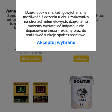
Wahadlo 20 min
3D_MP-DP1
Dzięki cookie marketingowych mamy
Sygnalizacja świetlna drogowa z
Radarowy wyświetlacz prędkości,
możliwość śledzenia ruchu użytkownika
minutnikiem, tymczasowa, LED,
radar drogowy MP-DP1
na stronach internetowych, dzięki temu
bezprzewodowa, wahadłowa,
możemy wyświetlać indywidualnie
lampy 20 cm - komplet
dopasowane treści i reklamy oraz do
realizować funkcje społecznościowe.
Akceptuj wybrane
od 6226,88 zł
5062,50 zł netto
do koszyka
zobacz