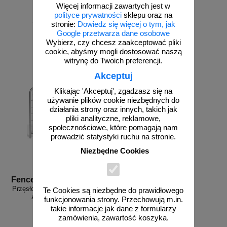
Więcej informacji zawartych jest w
polityce prywatności
sklepu oraz na
od 197,57 zł
stronie:
Dowiedz się więcej o tym, jak
160,63 zł netto
Google przetwarza dane osobowe
Wybierz, czy chcesz zaakceptować pliki
do koszyka
zobacz
cookie, abyśmy mogli dostosować naszą
witrynę do Twoich preferencji.
Akceptuj
Klikając 'Akceptuj', zgadzasz się na
używanie plików cookie niezbędnych do
działania strony oraz innych, takich jak
pliki analityczne, reklamowe,
społecznościowe, które pomagają nam
prowadzić statystyki ruchu na stronie.
Niezbędne Cookies
Fence A2
Przęsło ogrodzenia budowlanego -
Te Cookies są niezbędne do prawidłowego
ażurowe zaokrąglone
funkcjonowania strony. Przechowują m.in.
takie informacje jak dane z formularzy
zamówienia, zawartość koszyka.