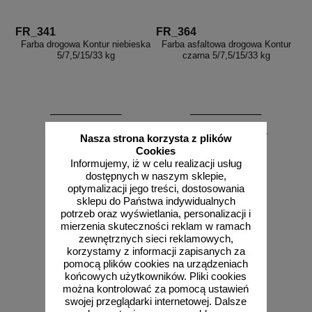
FR_341
FR_364
Farba drogowa Kontur niebieska
Farba asfaltowa drogowa Kontur
5/7,5/15/33 kg
czarna 5/7,5/15/33 kg
od 210,33 zł
od 210,33 zł
Nasza strona korzysta z plików
171,00 zł netto
171,00 zł netto
Cookies
Informujemy, iż w celu realizacji usług
do koszyka
do koszyka
dostępnych w naszym sklepie,
optymalizacji jego treści, dostosowania
sklepu do Państwa indywidualnych
potrzeb oraz wyświetlania, personalizacji i
mierzenia skuteczności reklam w ramach
zewnętrznych sieci reklamowych,
korzystamy z informacji zapisanych za
pomocą plików cookies na urządzeniach
końcowych użytkowników. Pliki cookies
można kontrolować za pomocą ustawień
swojej przeglądarki internetowej. Dalsze