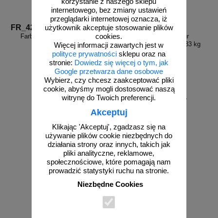
korzystanie z naszego sklepu
internetowego, bez zmiany ustawień
przeglądarki internetowej oznacza, iż
FR_422
FR_457
użytkownik akceptuje stosowanie plików
cookies.
Farba drogowa Kontur szara
Farba drogowa Kontur
5/7,5/15/33 kg
pomarańczowa 5/7,5/15/33 kg
Więcej informacji zawartych jest w
polityce prywatności
sklepu oraz na
stronie:
Dowiedz się więcej o tym, jak
Google przetwarza dane osobowe
Wybierz, czy chcesz zaakceptować pliki
cookie, abyśmy mogli dostosować naszą
od 210,33 zł
od 210,33 zł
witrynę do Twoich preferencji.
171,00 zł netto
171,00 zł netto
Akceptuj
do koszyka
do koszyka
Klikając 'Akceptuj', zgadzasz się na
używanie plików cookie niezbędnych do
działania strony oraz innych, takich jak
pliki analityczne, reklamowe,
społecznościowe, które pomagają nam
prowadzić statystyki ruchu na stronie.
Niezbędne Cookies