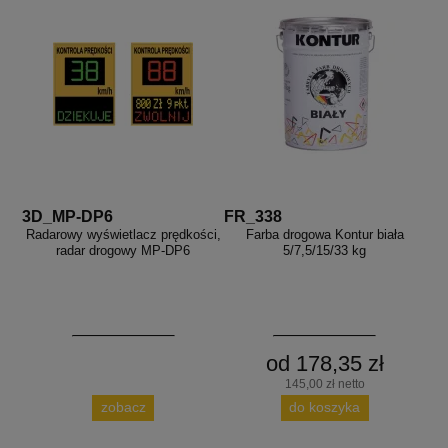
3D_MP-DP6
FR_338
Radarowy wyświetlacz prędkości,
Farba drogowa Kontur biała
radar drogowy MP-DP6
5/7,5/15/33 kg
od 178,35 zł
145,00 zł netto
zobacz
do koszyka