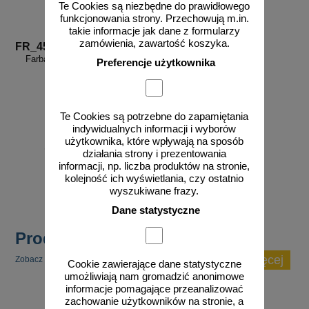
Te Cookies są niezbędne do prawidłowego
funkcjonowania strony. Przechowują m.in.
takie informacje jak dane z formularzy
zamówienia, zawartość koszyka.
FR_458
Farba drogowa Kontur zielona
Preferencje użytkownika
5/7,5/15/33 kg
Te Cookies są potrzebne do zapamiętania
indywidualnych informacji i wyborów
użytkownika, które wpływają na sposób
od 210,33 zł
działania strony i prezentowania
171,00 zł netto
informacji, np. liczba produktów na stronie,
do koszyka
kolejność ich wyświetlania, czy ostatnio
wyszukiwane frazy.
Dane statystyczne
Produkty popularne
zobacz więcej
Zobacz inne popularne produkty w tej kategorii.
Cookie zawierające dane statystyczne
umożliwiają nam gromadzić anonimowe
informacje pomagające przeanalizować
zachowanie użytkowników na stronie, a