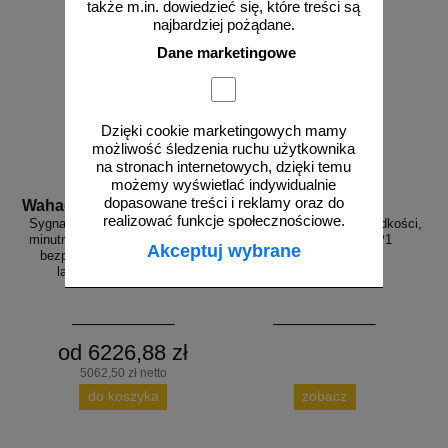
także m.in. dowiedzieć się, które treści są
najbardziej pożądane.
Dane marketingowe
Dzięki cookie marketingowych mamy
możliwość śledzenia ruchu użytkownika
na stronach internetowych, dzięki temu
możemy wyświetlać indywidualnie
dopasowane treści i reklamy oraz do
Wahadlo 20 min
3D_MP-DP1
realizować funkcje społecznościowe.
Sygnalizacja świetlna drogowa z
Radarowy wyświetlacz prędkości,
minutnikiem, tymczasowa, LED,
radar drogowy MP-DP1
Akceptuj wybrane
bezprzewodowa, wahadłowa,
lampy 20 cm - komplet
od 6226,88 zł
5062,50 zł netto
do koszyka
zobacz