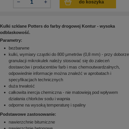
do koszyka
aków drogowych
trowe i hektometrowe
olejowe
wa na zimno
bramowe
e i piktogramy IMO
tura miejska
Kulki szklane Potters do farby drogowej Kontur - wysoka
ci parkowe i miejskie - uliczne
infrastruktury biurowo-magazynowej
odblaskowość.
e miejskie
owery zewnętrzne
 biura
Parametry:
gazynowe i oznakowanie regałów
bezbarwne
hali produkcyjnej
kulki, wymiary cząstki do 800 µmetrów (0,8 mm) - przy doborze
rzwi
rzylepne
granulacji mikrokulek należy stosować się do zaleceń
 drzwi
dostawców i producentów farb i mas chemoutwardzalnych,
odpowiednie informacje można znaleźć w aprobatach i
specyfikacjach technicznych
duża trwałość
całkowita inercja chemiczna - nie matowieją pod wpływem
działania chlorków sodu i wapnia
odporne na wysoką temperaturę i spaliny
Podstawowe zastosowanie:
nawierzchnie bitumiczne
nawierzchnie betonowe