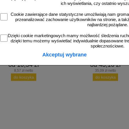
ich wyświetlania, czy ostatnio wysz
Cookie zawierające dane statystyczne umożliwiają nam grom
przeanalizować zachowanie użytkowników na stronie, a także 
PB089
najbardziej pożądane.
uro - znak informacyjny - PB001
Teren prywatny wstęp wzbroniony 
informacyjny - PB089
Dzięki cookie marketingowych mamy możliwość śledzenia ruchu
dzięki temu możemy wyświetlać indywidualnie dopasowane treś
społecznościowe.
Akceptuj wybrane
od 10,54 zł
od 43,16 zł
8,57 zł netto
35,09 zł netto
do koszyka
do koszyka