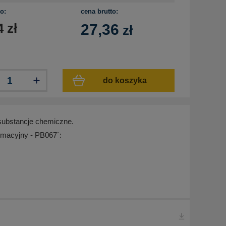
o:
cena brutto:
4
zł
27,36
zł
do koszyka
substancje chemiczne.
rmacyjny - PB067`: