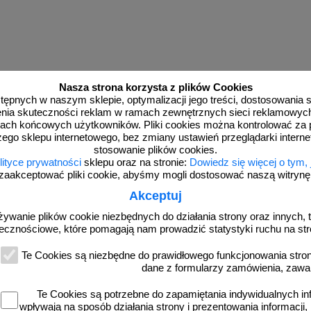
Nasza strona korzysta z plików Cookies
dostępnych w naszym sklepie, optymalizacji jego treści, dostosowania
rzenia skuteczności reklam w ramach zewnętrznych sieci reklamowyc
ach końcowych użytkowników. Pliki cookies można kontrolować za 
zego sklepu internetowego, bez zmiany ustawień przeglądarki intern
stosowanie plików cookies.
lityce prywatności
sklepu oraz na stronie:
Dowiedz się więcej o tym,
zaakceptować pliki cookie, abyśmy mogli dostosować naszą witrynę d
Akceptuj
więcej
żywanie plików cookie niezbędnych do działania strony oraz innych, t
ecznościowe, które pomagają nam prowadzić statystyki ruchu na str
Te Cookies są niezbędne do prawidłowego funkcjonowania strony
dane z formularzy zamówienia, zawa
Te Cookies są potrzebne do zapamiętania indywidualnych in
wpływają na sposób działania strony i prezentowania informacji, 