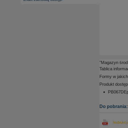
"Magazyn środ
Tablica inform
Formy w jakich
Produkt dostęp
PB067DEpn
Do pobrania:
Instrukcj