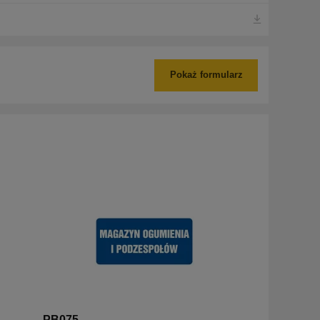
Pokaż formularz
PB075