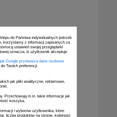
 sklepu do Państwa indywidualnych potrzeb
h, korzystamy z informacji zapisanych za
pomocą ustawień swojej przeglądarki
etowej oznacza, iż użytkownik akceptuje
 jak Google przetwarza dane osobowe
o Twoich preferencji.
akich jak pliki analityczne, reklamowe,
onie.
. Przechowują m.in. takie informacje jak
rtość koszyka.
formacji i wyborów użytkownika, które
np. liczba produktów na stronie, kolejność