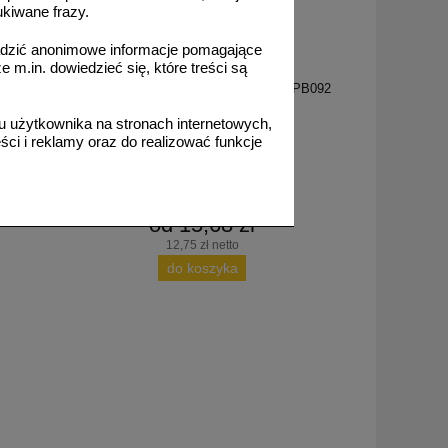
ukiwane frazy.
adzić anonimowe informacje pomagające
m.in. dowiedzieć się, które treści są
PB092
- znak
Teren prywatny - znak informacyjny - PB092
 użytkownika na stronach internetowych,
ci i reklamy oraz do realizować funkcje
od 15,68 zł
12,75 zł netto
do koszyka