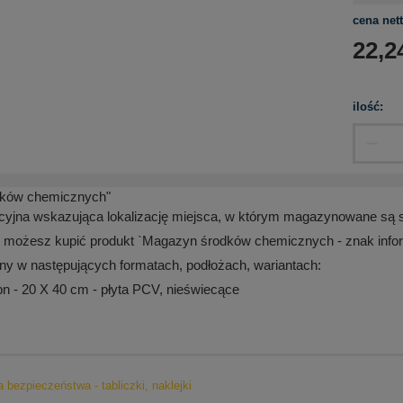
cena nett
22,2
ilość:
ków chemicznych"
acyjna wskazująca lokalizację miejsca, w którym magazynowane są 
 możesz kupić produkt `Magazyn środków chemicznych - znak info
ny w następujących formatach, podłożach, wariantach:
 - 20 X 40 cm - płyta PCV, nieświecące
a bezpieczeństwa - tabliczki, naklejki