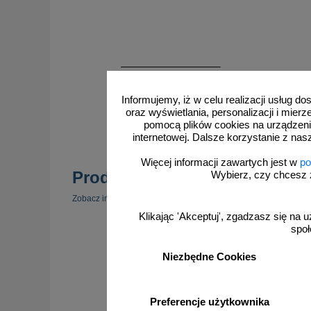
Informujemy, iż w celu realizacji usług 
oraz wyświetlania, personalizacji i mie
zobacz
pomocą plików cookies na urządzeni
internetowej. Dalsze korzystanie z nas
Więcej informacji zawartych jest w
po
Produkty popularne
Wybierz, czy chcesz 
zobacz 
Zobacz inne popularne produkty w tej kategorii.
Klikając 'Akceptuj', zgadzasz się na u
społ
Niezbędne Cookies
Preferencje użytkownika