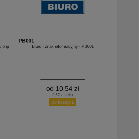
PB001
k bhp
Biuro - znak informacyjny - PB001
od 10,54 zł
8,57 zł netto
do koszyka