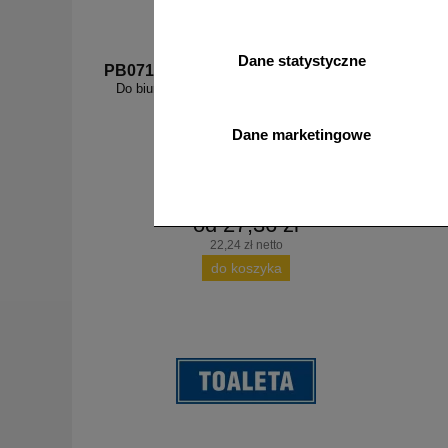
Dane statystyczne
PB071
PB001
Do biura w lewo - znak informacyjny - PB071
Bi
Dane marketingowe
od 27,36 zł
22,24 zł netto
do koszyka