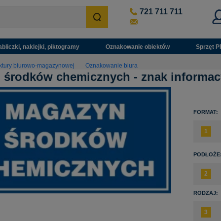
721 711 711
abliczki, naklejki, piktogramy
Oznakowanie obiektów
Sprzęt P
uktury biurowo-magazynowej
Oznakowanie biura
 środków chemicznych - znak informac
FORMAT:
PODŁOŻE
RODZAJ: