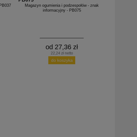
 PB037
Magazyn ogumienia i podzespołów - znak
informacyjny - PB075
od 27,36 zł
22,24 zł netto
do koszyka