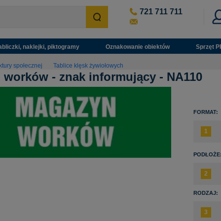
721 711 711
abliczki, naklejki, piktogramy
Oznakowanie obiektów
Sprzęt P
ktury społecznej
Tablice klęsk żywiołowych
worków - znak informujący - NA110
FORMAT:
PODŁOŻE
RODZAJ: