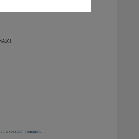
- NA101
ć na kosztach transportu.