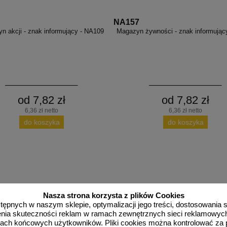
NA157
n akcji - znak informujący - NA109
Magazyn żywności - znak informując
od 7,82 zł
od 7,82 zł
6,36 zł netto
6,36 zł netto
do koszyka
do koszyka
Nasza strona korzysta z plików Cookies
dostępnych w naszym sklepie, optymalizacji jego treści, dostosowania
rzenia skuteczności reklam w ramach zewnętrznych sieci reklamowyc
ach końcowych użytkowników. Pliki cookies można kontrolować za 