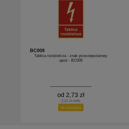
BC009
Tablica rozdzielcza - znak przeciwpożarowy
ppoż - BC009
od 2,73 zł
2,22 zł netto
do koszyka