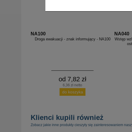
NA100
NA040
Droga ewakuacji - znak informujący - NA100
Wstęp wzb
os
od 7,82 zł
6,36 zł netto
do koszyka
Klienci kupili również
Zobacz jakie inne produkty cieszyły się zainteresowaniem nasz