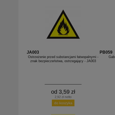
JA003
PB059
Ostrzeżenie przed substancjami łatwopalnymi -
Gabi
znak bezpieczeństwa, ostrzegający - JA003
od 3,59 zł
2,92 zł netto
do koszyka