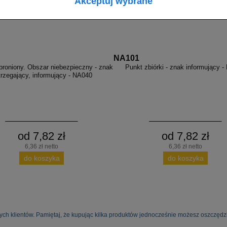
Akceptuj wybrane
NA101
roniony. Obszar niebezpieczny - znak
Punkt zbiórki - znak informujący 
trzegający, informujący - NA040
od 7,82 zł
od 7,82 zł
6,36 zł netto
6,36 zł netto
do koszyka
do koszyka
ych klientów. Pamiętaj, że kupując kilka produktów jednocześnie możesz oszczędzi