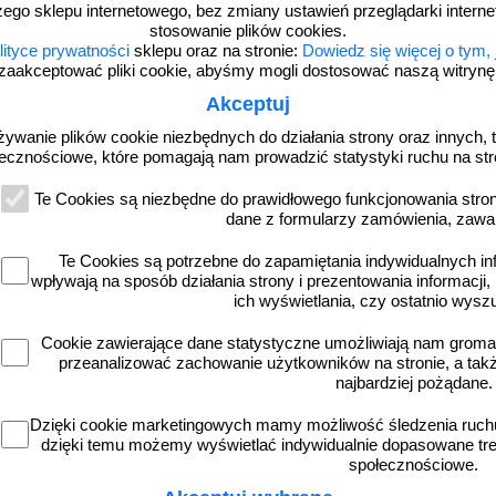
zego sklepu internetowego, bez zmiany ustawień przeglądarki intern
stosowanie plików cookies.
lityce prywatności
sklepu oraz na stronie:
Dowiedz się więcej o tym,
zaakceptować pliki cookie, abyśmy mogli dostosować naszą witrynę d
Akceptuj
żywanie plików cookie niezbędnych do działania strony oraz innych, t
ecznościowe, które pomagają nam prowadzić statystyki ruchu na str
Te Cookies są niezbędne do prawidłowego funkcjonowania strony
dane z formularzy zamówienia, zawa
Te Cookies są potrzebne do zapamiętania indywidualnych in
wpływają na sposób działania strony i prezentowania informacji, 
ich wyświetlania, czy ostatnio wysz
Cookie zawierające dane statystyczne umożliwiają nam grom
przeanalizować zachowanie użytkowników na stronie, a także 
więcej
najbardziej pożądane.
Dzięki cookie marketingowych mamy możliwość śledzenia ruchu
dzięki temu możemy wyświetlać indywidualnie dopasowane treś
społecznościowe.