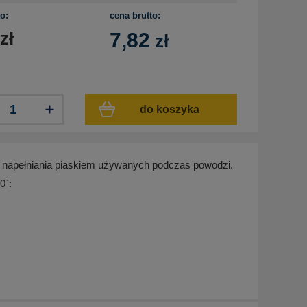
o:
cena brutto:
zł
7,82
zł
do koszyka
o napełniania piaskiem używanych podczas powodzi.
0`: