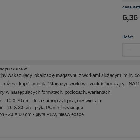
cena nett
6,36
ilość:
gazyn worków"
jny wskazujący lokalizację magazynu z workami służącymi m.in. d
 możesz kupić produkt `Magazyn worków - znak informujący - NA11
ny w następujących formatach, podłożach, wariantach:
- 10 X 30 cm - folia samoprzylepna, nieświecące
 - 10 X 30 cm - płyta PCV, nieświecące
 - 20 X 60 cm - płyta PCV, nieświecące