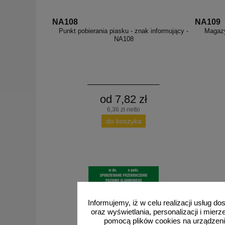
NA108
NA109
Punkt pobierania piasku - znak informujący -
Magazy
NA108
od 7,82 zł
6,36 zł netto
do koszyka
Informujemy, iż w celu realizacji usług 
oraz wyświetlania, personalizacji i mie
pomocą plików cookies na urządzeni