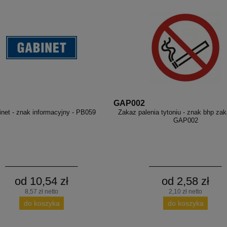
GAP002
net - znak informacyjny - PB059
Zakaz palenia tytoniu - znak bhp zak
GAP002
od 10,54 zł
od 2,58 zł
8,57 zł netto
2,10 zł netto
do koszyka
do koszyka