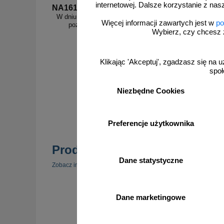
internetowej. Dalsze korzystanie z nas
NA161
W dniu o godz. ... spodziewane przekroczenie
Więcej informacji zawartych jest w
po
poziomu alarmowego o ..... cm - znak
Wybierz, czy chcesz 
informujący - NA161
Klikając 'Akceptuj', zgadzasz się na u
społ
od 7,82 zł
Niezbędne Cookies
6,36 zł netto
do koszyka
Preferencje użytkownika
Produkty popularne
Dane statystyczne
zobacz 
Zobacz inne popularne produkty w tej kategorii.
Dane marketingowe