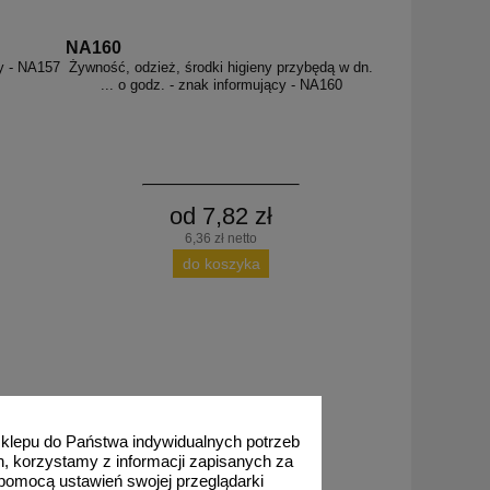
NA160
y - NA157
Żywność, odzież, środki higieny przybędą w dn.
... o godz. - znak informujący - NA160
od 7,82 zł
6,36 zł netto
do koszyka
 sklepu do Państwa indywidualnych potrzeb
h, korzystamy z informacji zapisanych za
pomocą ustawień swojej przeglądarki