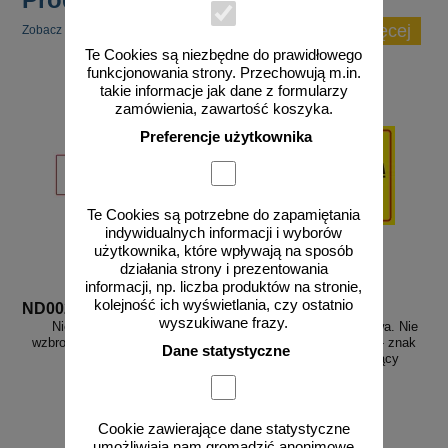
zobacz więcej
Zobacz inne popularne produkty w tej kategorii.
Te Cookies są niezbędne do prawidłowego
funkcjonowania strony. Przechowują m.in.
takie informacje jak dane z formularzy
zamówienia, zawartość koszyka.
Preferencje użytkownika
Te Cookies są potrzebne do zapamiętania
indywidualnych informacji i wyborów
użytkownika, które wpływają na sposób
działania strony i prezentowania
informacji, np. liczba produktów na stronie,
kolejność ich wyświetlania, czy ostatnio
ND002
ND016_Z
wyszukiwane frazy.
Nieupoważnionym wstęp
Uwaga! Awaria lub naprawa. Nie
wzbroniony - znak zakazujący -
uruchamiać, nie włączać - znak
Dane statystyczne
ND002
ostrzegający, informujący
Cookie zawierające dane statystyczne
umożliwiają nam gromadzić anonimowe