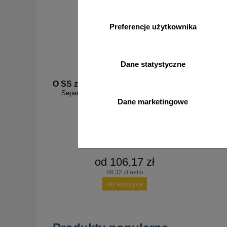
Preferencje użytkownika
Dane statystyczne
O SS zółty
O SP bi
Separator, ogranicznik odbojnik parkingowy
Separator
100x13x4,5 cm - PCV, żółty
Dane marketingowe
od 106,17 zł
86,32 zł netto
do koszyka