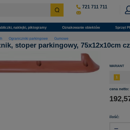
721 711 711
abliczki, naklejki, piktogramy
Oznakowanie obiektów
Sprzęt P
ch
Ograniczniki parkingowe
Gumowe
nik, stoper parkingowy, 75x12x10cm cz
WARIANT
cena netto:
192,5
ilość: