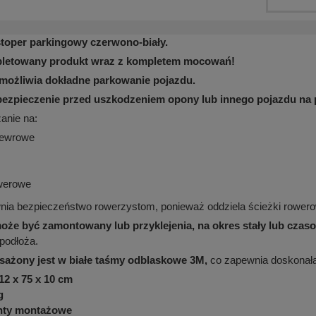
stoper parkingowy czerwono-biały.
pletowany produkt wraz z kompletem mocowań!
możliwia dokładne parkowanie pojazdu.
ezpieczenie przed uszkodzeniem opony lub innego pojazdu na 
anie na:
newrowe
owerowe
ia bezpieczeństwo rowerzystom, ponieważ oddziela ścieżki rowero
oże być zamontowany lub przyklejenia, na okres stały lub czasow
podłoża.
ażony jest w białe taśmy odblaskowe 3M,
co zapewnia doskonałą 
12 x 75 x 10 cm
g
enty montażowe