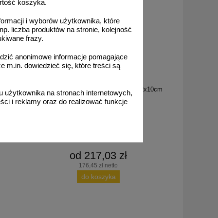
rtość koszyka.
formacji i wyborów użytkownika, które
np. liczba produktów na stronie, kolejność
ukiwane frazy.
adzić anonimowe informacje pomagające
m.in. dowiedzieć się, które treści są
GH PS ca
rkingowy
Ogranicznik, stoper parkingowy, 75x12x10cm
 użytkownika na stronach internetowych,
czarny/biały
ci i reklamy oraz do realizować funkcje
od 217,03 zł
176,45 zł netto
do koszyka