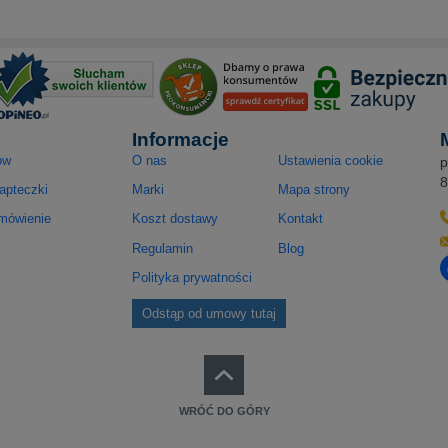
Informacje
ów
O nas
Ustawienia cookie
p
8
apteczki
Marki
Mapa strony
amówienie
Koszt dostawy
Kontakt
Regulamin
Blog
O
Polityka prywatności
Odstąp od umowy tutaj
WRÓĆ DO GÓRY