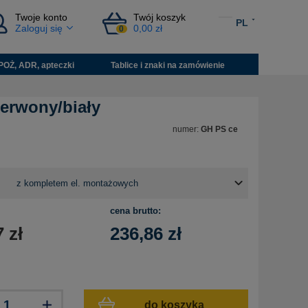
Twoje konto
Twój koszyk
PL
Zaloguj się
0,00 zł
0
POŻ, ADR, apteczki
Tablice i znaki na zamówienie
erwony/biały
numer:
GH PS ce
cena brutto:
7
zł
236,86
zł
do koszyka