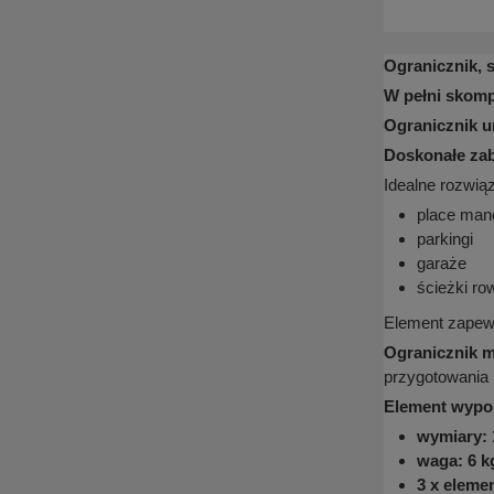
Ogranicznik, 
W pełni skom
Ogranicznik u
Doskonałe zab
Idealne rozwiąz
place ma
parkingi
garaże
ścieżki r
Element zapewn
Ogranicznik m
przygotowania 
Element wypos
wymiary: 
waga: 6 k
3 x elem