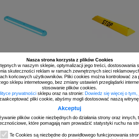
Nasza strona korzysta z plików Cookies
120/n
O SP żółty
dostępnych w naszym sklepie, optymalizacji jego treści, dostosowania
tor drogowy parkingowy, rowerowy,
Separator, ogranicznik odbojnik parki
odblaskowy, 120x15x4,5cm niebieski
90x20x6,5 cm - PCV, żółty
rzenia skuteczności reklam w ramach zewnętrznych sieci reklamowyc
ach końcowych użytkowników. Pliki cookies można kontrolować za 
zego sklepu internetowego, bez zmiany ustawień przeglądarki intern
stosowanie plików cookies.
lityce prywatności
sklepu oraz na stronie:
Dowiedz się więcej o tym,
zaakceptować pliki cookie, abyśmy mogli dostosować naszą witrynę d
od 200,35 zł
od 94,27 zł
Akceptuj
162,89 zł netto
76,64 zł netto
żywanie plików cookie niezbędnych do działania strony oraz innych, t
do koszyka
do koszyka
ecznościowe, które pomagają nam prowadzić statystyki ruchu na str
Te Cookies są niezbędne do prawidłowego funkcjonowania strony