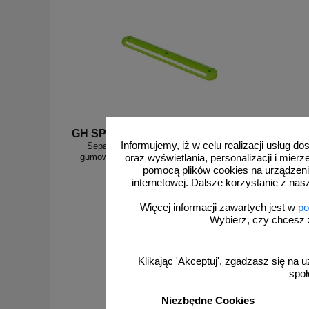
GH SP/120/z
GH SP/
Informujemy, iż w celu realizacji usług 
Separator drogowy parkingowy, rowerowy,
Separa
gumowy, odblaskowy, 120x15x4,5cm zielony
gumowy, 
oraz wyświetlania, personalizacji i mie
pomocą plików cookies na urządzeni
internetowej. Dalsze korzystanie z nas
Więcej informacji zawartych jest w
po
Wybierz, czy chcesz 
od 214,83 zł
174,66 zł netto
Klikając 'Akceptuj', zgadzasz się na u
do koszyka
społ
Niezbędne Cookies