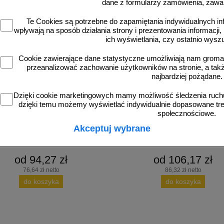
dane z formularzy zamówienia, zawa
Te Cookies są potrzebne do zapamiętania indywidualnych in
wpływają na sposób działania strony i prezentowania informacji, 
ich wyświetlania, czy ostatnio wysz
Cookie zawierające dane statystyczne umożliwiają nam grom
przeanalizować zachowanie użytkowników na stronie, a także 
najbardziej pożądane.
ały
O SS biały
, ogranicznik odbojnik parkingowy Stop
Separator, ogranicznik odbojnik pa
Dzięki cookie marketingowych mamy możliwość śledzenia ruchu
90x20x6,5 cm - PCV, biały
100x13x4,5 cm - PCV, biały
dzięki temu możemy wyświetlać indywidualnie dopasowane treś
społecznościowe.
Akceptuj wybrane
od 94,27 zł
od 106,17 zł
76,64 zł netto
86,32 zł netto
do koszyka
do koszyka