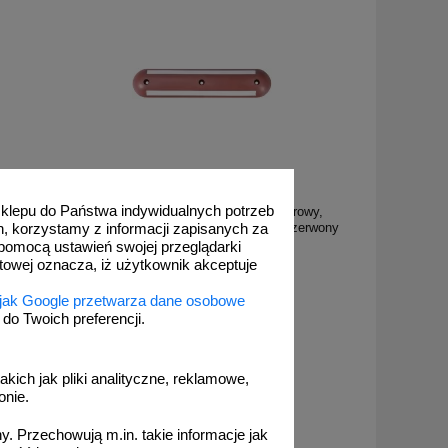
GH SP/120/ce
 sklepu do Państwa indywidualnych potrzeb
ngowy Stop
Separator drogowy parkingowy, rowerowy,
gumowy, odblaskowy, 120x15x4,5cm czerwony
h, korzystamy z informacji zapisanych za
pomocą ustawień swojej przeglądarki
etowej oznacza, iż użytkownik akceptuje
 jak Google przetwarza dane osobowe
o Twoich preferencji.
od 185,87 zł
151,11 zł netto
akich jak pliki analityczne, reklamowe,
do koszyka
onie.
. Przechowują m.in. takie informacje jak