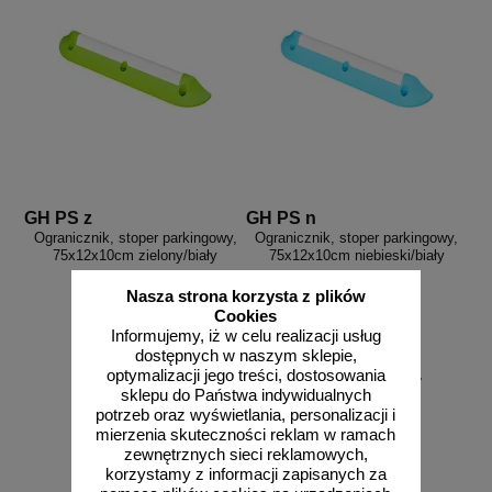
GH PS z
GH PS n
Ogranicznik, stoper parkingowy,
Ogranicznik, stoper parkingowy,
75x12x10cm zielony/biały
75x12x10cm niebieski/biały
Nasza strona korzysta z plików
Cookies
Informujemy, iż w celu realizacji usług
dostępnych w naszym sklepie,
od 269,91 zł
od 256,69 zł
optymalizacji jego treści, dostosowania
sklepu do Państwa indywidualnych
219,44 zł netto
208,69 zł netto
potrzeb oraz wyświetlania, personalizacji i
do koszyka
do koszyka
mierzenia skuteczności reklam w ramach
zewnętrznych sieci reklamowych,
korzystamy z informacji zapisanych za