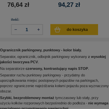
aków drogowych
trowe i hektometrowe
olejowe
76,64
zł
94,27
zł
wa na zimno
bramowe
e i piktogramy IMO
tura miejska
ilość:
ci parkowe i miejskie - uliczne
infrastruktury biurowo-magazynowej
e miejskie
do koszyka
owery zewnętrzne
 biura
gazynowe i oznakowanie regałów
hali produkcyjnej
rzwi
Ogranicznik parkingowy, punktowy - kolor biały.
rzylepne
 drzwi
Separator, ogranicznik, odbojnik parkingowy wykonany
z wysokiej
jakości tworzywa PCV
.
Na separatorze
czerwony, kontrastujący napis STOP
.
Separator ruchu punktowy parkingowy - przydatny do
uporządkowania miejsc postojowych pojazdów na parkingach,
poprzez ograniczenie najeżdżania kołami pojazdu poza wyznaczony
obszar.
Szybki, bezproblemowy montaż
tymczasowy lub stały, przy
użyciu kołków rozporowych bezpośrednio do podłoża -
nie wymaga
specjalnego przygotowania nawierzchni
.