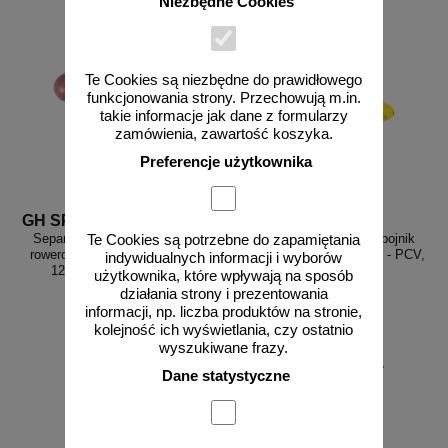
Niezbędne Cookies
Te Cookies są niezbędne do prawidłowego
funkcjonowania strony. Przechowują m.in.
takie informacje jak dane z formularzy
zamówienia, zawartość koszyka.
Preferencje użytkownika
GH SP/120/ce
O SS zółty
Separator drogowy parkingowy,
Separator, ogranicznik odbojnik
Te Cookies są potrzebne do zapamiętania
rowerowy, gumowy, odblaskowy,
parkingowy 100x13x4,5 cm - PCV,
indywidualnych informacji i wyborów
120x15x4,5cm czerwony
żółty
użytkownika, które wpływają na sposób
działania strony i prezentowania
informacji, np. liczba produktów na stronie,
kolejność ich wyświetlania, czy ostatnio
wyszukiwane frazy.
od 185,87 zł
od 106,17 zł
Dane statystyczne
151,11 zł netto
86,32 zł netto
do koszyka
do koszyka