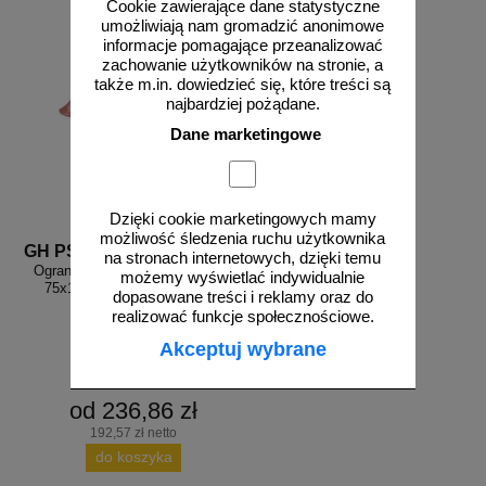
Cookie zawierające dane statystyczne
umożliwiają nam gromadzić anonimowe
informacje pomagające przeanalizować
zachowanie użytkowników na stronie, a
także m.in. dowiedzieć się, które treści są
najbardziej pożądane.
Dane marketingowe
Dzięki cookie marketingowych mamy
możliwość śledzenia ruchu użytkownika
GH PS ce
na stronach internetowych, dzięki temu
Ogranicznik, stoper parkingowy,
możemy wyświetlać indywidualnie
75x12x10cm czerwony/biały
dopasowane treści i reklamy oraz do
realizować funkcje społecznościowe.
Akceptuj wybrane
od 236,86 zł
192,57 zł netto
do koszyka