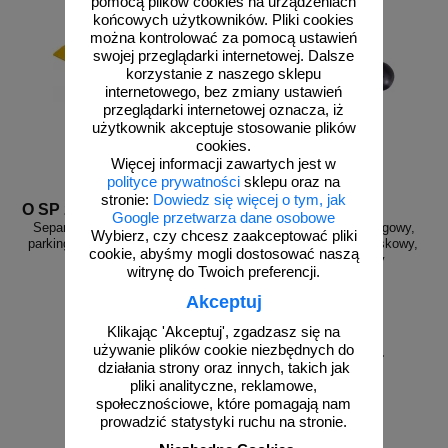
pomocą plików cookies na urządzeniach
końcowych użytkowników. Pliki cookies
można kontrolować za pomocą ustawień
swojej przeglądarki internetowej. Dalsze
korzystanie z naszego sklepu
internetowego, bez zmiany ustawień
przeglądarki internetowej oznacza, iż
użytkownik akceptuje stosowanie plików
cookies.
Więcej informacji zawartych jest w
polityce prywatności
sklepu oraz na
stronie:
Dowiedz się więcej o tym, jak
O SP żółty
GH SP/70/ca
Google przetwarza dane osobowe
Separator, ogranicznik odbojnik
Separator drogowy parkingowy,
Wybierz, czy chcesz zaakceptować pliki
parkingowy Stop 90x20x6,5 cm -
rowerowy, gumowy, odblaskowy,
cookie, abyśmy mogli dostosować naszą
PCV, żółty
70x15x4,5cm czarny
witrynę do Twoich preferencji.
Akceptuj
Klikając 'Akceptuj', zgadzasz się na
używanie plików cookie niezbędnych do
od 94,27 zł
od 144,23 zł
działania strony oraz innych, takich jak
76,64 zł netto
117,26 zł netto
pliki analityczne, reklamowe,
do koszyka
do koszyka
społecznościowe, które pomagają nam
prowadzić statystyki ruchu na stronie.