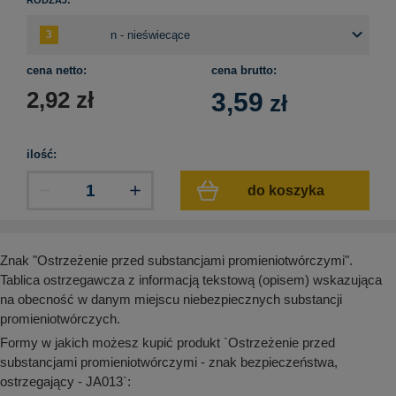
aków drogowych
trowe i hektometrowe
olejowe
wa na zimno
bramowe
e i piktogramy IMO
tura miejska
cena netto:
cena brutto:
ci parkowe i miejskie - uliczne
2,92
zł
3,59
zł
infrastruktury biurowo-magazynowej
e miejskie
owery zewnętrzne
 biura
gazynowe i oznakowanie regałów
hali produkcyjnej
ilość:
rzwi
rzylepne
do koszyka
 drzwi
Znak "Ostrzeżenie przed substancjami promieniotwórczymi".
Tablica ostrzegawcza z informacją tekstową (opisem) wskazująca
na obecność w danym miejscu niebezpiecznych substancji
promieniotwórczych.
Formy w jakich możesz kupić produkt `Ostrzeżenie przed
substancjami promieniotwórczymi - znak bezpieczeństwa,
ostrzegający - JA013`: