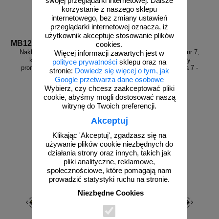
swojej przeglądarki internetowej. Dalsze
korzystanie z naszego sklepu
internetowego, bez zmiany ustawień
przeglądarki internetowej oznacza, iż
użytkownik akceptuje stosowanie plików
MB121
MB122
cookies.
Naklejka ADR podklasa nr 7,
Naklejka ADR podklasa nr 7,
Więcej informacji zawartych jest w
kategoria I - Materiały
kategoria II - Materiały
polityce prywatności
sklepu oraz na
promieniotwórcze. Klasa 7 -
promieniotwórcze. Klasa 7 -
stronie:
Dowiedz się więcej o tym, jak
MB121
MB122
Google przetwarza dane osobowe
Wybierz, czy chcesz zaakceptować pliki
cookie, abyśmy mogli dostosować naszą
witrynę do Twoich preferencji.
od 2,28 zł
od 2,28 zł
Akceptuj
1,85 zł netto
1,85 zł netto
Klikając 'Akceptuj', zgadzasz się na
do koszyka
do koszyka
używanie plików cookie niezbędnych do
działania strony oraz innych, takich jak
pliki analityczne, reklamowe,
społecznościowe, które pomagają nam
prowadzić statystyki ruchu na stronie.
Niezbędne Cookies