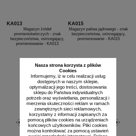
KA013
KA015
Magazyn źródeł
Magazyn paliwa jądrowego - znak
promieniotwórczych - znak
bezpieczeństwa, ostrzegający,
bezpieczeństwa, ostrzegający,
promieniowanie - KA015
promieniowanie - KA013
Nasza strona korzysta z plików
od 6,97 zł
od 6,97 zł
Cookies
5,67 zł netto
5,67 zł netto
Informujemy, iż w celu realizacji usług
do koszyka
do koszyka
dostępnych w naszym sklepie,
optymalizacji jego treści, dostosowania
sklepu do Państwa indywidualnych
potrzeb oraz wyświetlania, personalizacji i
mierzenia skuteczności reklam w ramach
zewnętrznych sieci reklamowych,
korzystamy z informacji zapisanych za
pomocą plików cookies na urządzeniach
końcowych użytkowników. Pliki cookies
można kontrolować za pomocą ustawień