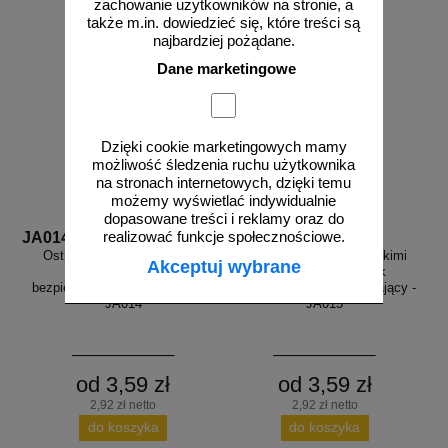
zachowanie użytkowników na stronie, a
także m.in. dowiedzieć się, które treści są
najbardziej pożądane.
Dane marketingowe
Dzięki cookie marketingowych mamy
możliwość śledzenia ruchu użytkownika
na stronach internetowych, dzięki temu
możemy wyświetlać indywidualnie
dopasowane treści i reklamy oraz do
realizować funkcje społecznościowe.
JA014
JA015
Ostrzeżenie przed wysokim
Ostrzeżenie przed wysokimi
Akceptuj wybrane
ciśnieniem - znak
temperaturami - znak
bezpieczeństwa, ostrzegający -
bezpieczeństwa, ostrzegający -
JA014
JA015
od 3,59 zł
od 3,59 zł
2,92 zł netto
2,92 zł netto
do koszyka
do koszyka