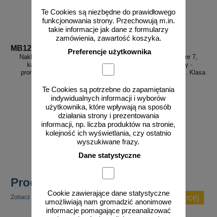
Te Cookies są niezbędne do prawidłowego
funkcjonowania strony. Przechowują m.in.
takie informacje jak dane z formularzy
zamówienia, zawartość koszyka.
MB123
MB124
Preferencje użytkownika
Naklejka ADR podklasa nr 7,
Naklejka ADR podklasa nr 7,
kategoria III - Materiały
materiał rozszczepialny -
promieniotwórcze. Klasa 7 -
Materiały promieniotwórcze. Klasa
MB123
7 - MB124
Te Cookies są potrzebne do zapamiętania
indywidualnych informacji i wyborów
użytkownika, które wpływają na sposób
działania strony i prezentowania
od 2,28 zł
od 2,28 zł
informacji, np. liczba produktów na stronie,
1,85 zł netto
1,85 zł netto
kolejność ich wyświetlania, czy ostatnio
do koszyka
do koszyka
wyszukiwane frazy.
Dane statystyczne
Produkty popularne
Cookie zawierające dane statystyczne
zobacz więcej
Zobacz inne popularne produkty w tej kategorii.
umożliwiają nam gromadzić anonimowe
informacje pomagające przeanalizować