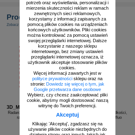
potrzeb oraz wyświetlania, personalizacji i
mierzenia skuteczności reklam w ramach
zewnętrznych sieci reklamowych,
Produkty powiązane
korzystamy z informacji zapisanych za
pomocą plików cookies na urządzeniach
Zobacz inne powiązane produkty.
końcowych użytkowników. Pliki cookies
można kontrolować za pomocą ustawień
swojej przeglądarki internetowej. Dalsze
korzystanie z naszego sklepu
internetowego, bez zmiany ustawień
przeglądarki internetowej oznacza, iż
użytkownik akceptuje stosowanie plików
cookies.
Więcej informacji zawartych jest w
polityce prywatności
sklepu oraz na
stronie:
Dowiedz się więcej o tym, jak
Google przetwarza dane osobowe
Wybierz, czy chcesz zaakceptować pliki
cookie, abyśmy mogli dostosować naszą
witrynę do Twoich preferencji.
3D_MP-DP1
3D_MP-DP1 fluo
Radarowy wyświetlacz prędkości,
Radarowy wyświetlacz prędkości,
Akceptuj
radar drogowy MP-DP1
radar drogowy MP-DP1 fluo
Klikając 'Akceptuj', zgadzasz się na
używanie plików cookie niezbędnych do
działania strony oraz innych, takich jak