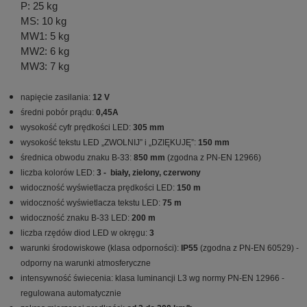
P: 25 kg
MS: 10 kg
MW1: 5 kg
MW2: 6 kg
MW3: 7 kg
napięcie zasilania:
12 V
średni pobór prądu:
0,45A
wysokość cyfr prędkości LED:
305 mm
wysokość tekstu LED „ZWOLNIJ” i „DZIĘKUJĘ”
:
150 mm
średnica obwodu znaku B-33
:
850 mm
(zgodna z PN-EN 12966)
liczba kolorów LED
:
3 - biały, zielony, czerwony
widoczność wyświetlacza prędkości LED
:
150 m
w
idoczność wyświetlacza tekstu LED
:
75 m
w
idoczność znaku B-33 LED
:
200 m
liczba rzędów diod LED w okręgu
:
3
warunki środowiskowe (klasa odporności)
:
IP55
(zgodna z PN-EN 60529) -
odporny na warunki at
mosferyczne
intensywność świecenia
:
klasa luminancji L3 wg normy PN-EN 12966 -
regulowa
na automatycznie