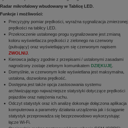
aków drogowych
trowe i hektometrowe
olejowe
Radar mikrofalowy wbudowany w Tablicę LED.
wa na zimno
bramowe
Funkcje i możliwości:
e i piktogramy IMO
tura miejska
Precyzyjny pomiar prędkości, wyraźna sygnalizacja zmierzonej
prędkości na tablicy LED.
ci parkowe i miejskie - uliczne
infrastruktury biurowo-magazynowej
Przekroczenie ustalonego progu sygnalizowane jest zmianą
e miejskie
owery zewnętrzne
 biura
koloru wyświetlacza prędkości z zielonego na czerwony
gazynowe i oznakowanie regałów
(pulsujący) oraz wyświetlającym się czerwonym napisem
hali produkcyjnej
ZWOLNIJ
.
rzwi
Kierowca jadący zgodnie z przepisami / ustalonymi zasadami
rzylepne
 drzwi
nagrodzony zostaje zielonym komunikatem
DZIĘKUJĘ
.
Domyślnie, w czerwonym kole wyświetlana jest maksymalna,
ustalona, dozwolona prędkość.
Dostępna jest także opcja zastosowania systemu
archiwizującego najważniejsze statystyki dotyczące prędkości
pojazdów oraz natężenia ruchu.
Odczyt statystyk oraz ich analizę dokonuje dołączona aplikacja
komputerowa a parametry działania urządzenia jak i ściąganie
statystyk przeprowadza się bezprzewodowo wykorzystując
łącze Wi-Fi.