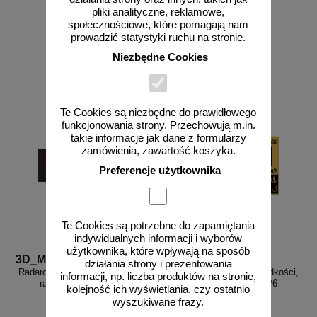
pliki analityczne, reklamowe,
społecznościowe, które pomagają nam
prowadzić statystyki ruchu na stronie.
Niezbędne Cookies
zobacz
zobacz
Te Cookies są niezbędne do prawidłowego
funkcjonowania strony. Przechowują m.in.
takie informacje jak dane z formularzy
zamówienia, zawartość koszyka.
Preferencje użytkownika
Te Cookies są potrzebne do zapamiętania
indywidualnych informacji i wyborów
użytkownika, które wpływają na sposób
3D_MP-DP3
3D_MP-DP6
działania strony i prezentowania
Radarowy wyświetlacz prędkości,
Radarowy wyświetlacz prędkości,
informacji, np. liczba produktów na stronie,
radar drogowy MP-DP3
radar drogowy MP-DP6
kolejność ich wyświetlania, czy ostatnio
wyszukiwane frazy.