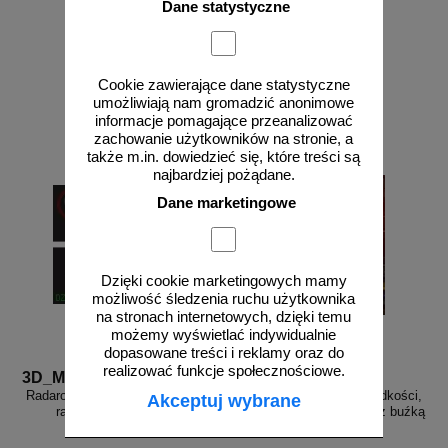
Dane statystyczne
Cookie zawierające dane statystyczne
umożliwiają nam gromadzić anonimowe
zobacz
zobacz
informacje pomagające przeanalizować
zachowanie użytkowników na stronie, a
także m.in. dowiedzieć się, które treści są
najbardziej pożądane.
Dane marketingowe
Dzięki cookie marketingowych mamy
możliwość śledzenia ruchu użytkownika
na stronach internetowych, dzięki temu
możemy wyświetlać indywidualnie
dopasowane treści i reklamy oraz do
realizować funkcje społecznościowe.
3D_MP-DP5
Speed Lux B solar
Radarowy wyświetlacz prędkości,
Radarowy wyświetlacz prędkości,
Akceptuj wybrane
radar drogowy MP-DP5
radar drogowy Speed LUX z buźką
z panelem solarnym