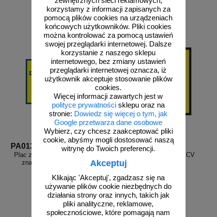
zewnętrznych sieci reklamowych,
8,75 zł netto
8,75 zł netto
korzystamy z informacji zapisanych za
do koszyka
do koszyka
pomocą plików cookies na urządzeniach
końcowych użytkowników. Pliki cookies
można kontrolować za pomocą ustawień
swojej przeglądarki internetowej. Dalsze
korzystanie z naszego sklepu
internetowego, bez zmiany ustawień
przeglądarki internetowej oznacza, iż
użytkownik akceptuje stosowanie plików
cookies.
Więcej informacji zawartych jest w
polityce prywatności
sklepu oraz na
stronie:
Dowiedz się więcej o tym, jak
Google przetwarza dane osobowe
Wybierz, czy chcesz zaakceptować pliki
cookie, abyśmy mogli dostosować naszą
PA013
SA013
witrynę do Twoich preferencji.
Plac zabaw dla dzieci do lat 10 -
Uwaga! Dzieci - znak PCV
Akceptuj
znak informacyjny - PA013
Klikając 'Akceptuj', zgadzasz się na
używanie plików cookie niezbędnych do
działania strony oraz innych, takich jak
pliki analityczne, reklamowe,
społecznościowe, które pomagają nam