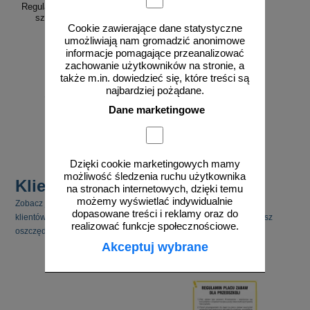
Regulamin korzystania z boiska
szkolnego - znak, tablica
Cookie zawierające dane statystyczne
umożliwiają nam gromadzić anonimowe
informacje pomagające przeanalizować
zachowanie użytkowników na stronie, a
także m.in. dowiedzieć się, które treści są
najbardziej pożądane.
od 147,34 zł
Dane marketingowe
119,79 zł netto
do koszyka
Dzięki cookie marketingowych mamy
możliwość śledzenia ruchu użytkownika
Klienci kupili również
na stronach internetowych, dzięki temu
możemy wyświetlać indywidualnie
Zobacz jakie inne produkty cieszyły się zainteresowaniem naszych
dopasowane treści i reklamy oraz do
klientów. Pamiętaj, że kupując kilka produktów jednocześnie możesz
realizować funkcje społecznościowe.
oszczędzić na kosztach transportu.
Akceptuj wybrane