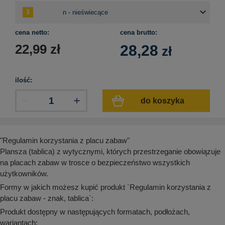
aków drogowych
trowe i hektometrowe
olejowe
wa na zimno
bramowe
e i piktogramy IMO
cena netto:
cena brutto:
tura miejska
22,99
zł
28,28
zł
ci parkowe i miejskie - uliczne
infrastruktury biurowo-magazynowej
e miejskie
owery zewnętrzne
 biura
gazynowe i oznakowanie regałów
ilość:
hali produkcyjnej
rzwi
do koszyka
rzylepne
 drzwi
"Regulamin korzystania z placu zabaw"
Plansza (tablica) z wytycznymi, których przestrzeganie obowiązuje
na placach zabaw w trosce o bezpieczeństwo wszystkich
użytkowników.
Formy w jakich możesz kupić produkt `Regulamin korzystania z
placu zabaw - znak, tablica`:
Produkt dostępny w następujących formatach, podłożach,
wariantach: