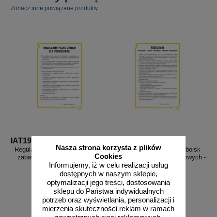
Zobacz inne powiązane produkty.
IAT19
IAT20
Nasza strona korzysta z plików
Regulamin korzystania z placów
Regulamin korzystania z boisk
Cookies
zabaw dla przedszkoli - IAT19
szkolnych i urządzeń sportowych -
Informujemy, iż w celu realizacji usług
IAT20
dostępnych w naszym sklepie,
optymalizacji jego treści, dostosowania
sklepu do Państwa indywidualnych
potrzeb oraz wyświetlania, personalizacji i
mierzenia skuteczności reklam w ramach
od 10,76 zł
od 10,76 zł