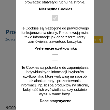
od 27,76 zł
od 58,04 zł
prowadzić statystyki ruchu na stronie.
22,57 zł netto
47,19 zł netto
Niezbędne Cookies
do koszyka
do koszyka
Te Cookies są niezbędne do prawidłowego
Produkty popularne
funkcjonowania strony. Przechowują m.in.
takie informacje jak dane z formularzy
zobacz więcej
Zobacz inne popularne produkty w tej kategorii.
zamówienia, zawartość koszyka.
Preferencje użytkownika
Te Cookies są potrzebne do zapamiętania
indywidualnych informacji i wyborów
użytkownika, które wpływają na sposób
działania strony i prezentowania
informacji, np. liczba produktów na stronie,
kolejność ich wyświetlania, czy ostatnio
wyszukiwane frazy.
Dane statystyczne
NG002