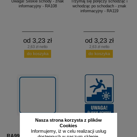
Uwaga! Śliskie schody - znak
Trzymaj się poręczy schodząc i
informacyjny - RA108
wchodząc po schodach - znak
informacyjny - RA119
od 3,23 zł
od 3,23 zł
2,63 zł netto
2,63 zł netto
do koszyka
do koszyka
Nasza strona korzysta z plików
Cookies
Informujemy, iż w celu realizacji usług
RA999
RB020
dostępnych w naszym sklepie,