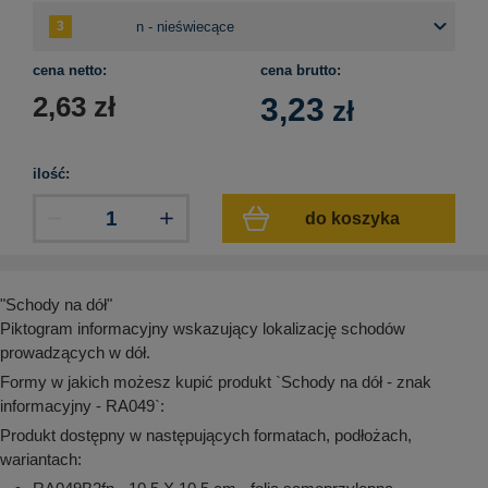
aków drogowych
trowe i hektometrowe
olejowe
wa na zimno
bramowe
e i piktogramy IMO
cena netto:
cena brutto:
tura miejska
2,63
zł
3,23
zł
ci parkowe i miejskie - uliczne
infrastruktury biurowo-magazynowej
e miejskie
owery zewnętrzne
 biura
gazynowe i oznakowanie regałów
ilość:
hali produkcyjnej
rzwi
do koszyka
rzylepne
 drzwi
"Schody na dół"
Piktogram informacyjny wskazujący lokalizację schodów
prowadzących w dół.
Formy w jakich możesz kupić produkt `Schody na dół - znak
informacyjny - RA049`:
Produkt dostępny w następujących formatach, podłożach,
wariantach: