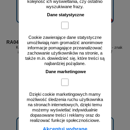
kolejność ich wyświetlania, czy ostatnio
wyszukiwane frazy.
Dane statystyczne
Cookie zawierające dane statystyczne
RA047
RA507
umożliwiają nam gromadzić anonimowe
Kosz na odpadki - znak
Zakaz wprowadzania psów - znak
informacje pomagające przeanalizować
informacyjny - RA047
informacyjny - RA507
zachowanie użytkowników na stronie, a
także m.in. dowiedzieć się, które treści są
najbardziej pożądane.
Dane marketingowe
od 3,23 zł
od 3,23 zł
2,63 zł netto
2,63 zł netto
Dzięki cookie marketingowych mamy
do koszyka
do koszyka
możliwość śledzenia ruchu użytkownika
na stronach internetowych, dzięki temu
możemy wyświetlać indywidualnie
dopasowane treści i reklamy oraz do
realizować funkcje społecznościowe.
Akceptuj wybrane