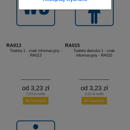
RA013
RA015
Toaleta 1 - znak informacyjny -
Toaleta damska 1 - znak
RA013
informacyjny - RA015
od 3,23 zł
od 3,23 zł
2,63 zł netto
2,63 zł netto
do koszyka
do koszyka