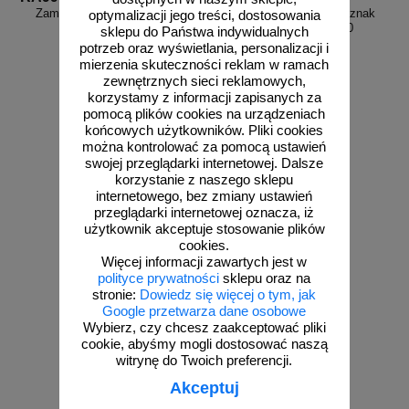
Zamów własny wzór - RA999
Uwaga! Śliskie schody - znak
optymalizacji jego treści, dostosowania
informacyjny - RB020
sklepu do Państwa indywidualnych
potrzeb oraz wyświetlania, personalizacji i
mierzenia skuteczności reklam w ramach
zewnętrznych sieci reklamowych,
korzystamy z informacji zapisanych za
pomocą plików cookies na urządzeniach
od 4,06 zł
końcowych użytkowników. Pliki cookies
można kontrolować za pomocą ustawień
3,30 zł netto
swojej przeglądarki internetowej. Dalsze
zobacz
do koszyka
korzystanie z naszego sklepu
internetowego, bez zmiany ustawień
przeglądarki internetowej oznacza, iż
użytkownik akceptuje stosowanie plików
cookies.
Więcej informacji zawartych jest w
polityce prywatności
sklepu oraz na
stronie:
Dowiedz się więcej o tym, jak
Google przetwarza dane osobowe
Wybierz, czy chcesz zaakceptować pliki
cookie, abyśmy mogli dostosować naszą
witrynę do Twoich preferencji.
Akceptuj