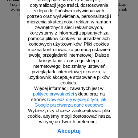
Trzymaj się poręczy schodząc i
Trzymaj się poręczy schodząc i
optymalizacji jego treści, dostosowania
wchodząc po schodach - znak
wchodząc po schodach - znak
sklepu do Państwa indywidualnych
informacyjny - RA119
informacyjny - RB030
potrzeb oraz wyświetlania, personalizacji i
mierzenia skuteczności reklam w ramach
zewnętrznych sieci reklamowych,
korzystamy z informacji zapisanych za
pomocą plików cookies na urządzeniach
od 3,23 zł
od 4,06 zł
końcowych użytkowników. Pliki cookies
można kontrolować za pomocą ustawień
2,63 zł netto
3,30 zł netto
swojej przeglądarki internetowej. Dalsze
do koszyka
do koszyka
korzystanie z naszego sklepu
internetowego, bez zmiany ustawień
przeglądarki internetowej oznacza, iż
użytkownik akceptuje stosowanie plików
cookies.
Więcej informacji zawartych jest w
polityce prywatności
sklepu oraz na
stronie:
Dowiedz się więcej o tym, jak
Google przetwarza dane osobowe
Wybierz, czy chcesz zaakceptować pliki
cookie, abyśmy mogli dostosować naszą
witrynę do Twoich preferencji.
Akceptuj