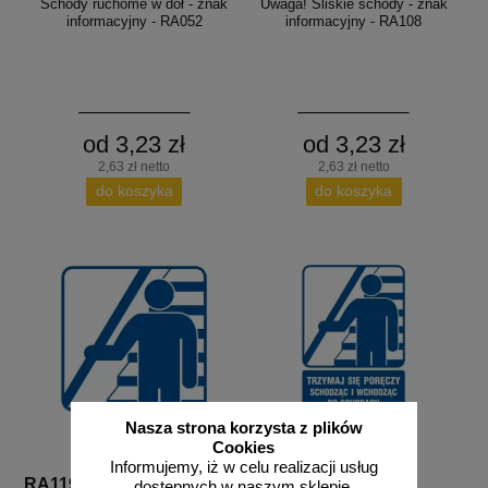
Schody ruchome w dół - znak
Uwaga! Śliskie schody - znak
informacyjny - RA052
informacyjny - RA108
od 3,23 zł
od 3,23 zł
2,63 zł netto
2,63 zł netto
do koszyka
do koszyka
Nasza strona korzysta z plików
Cookies
Informujemy, iż w celu realizacji usług
RA119
RB030
dostępnych w naszym sklepie,