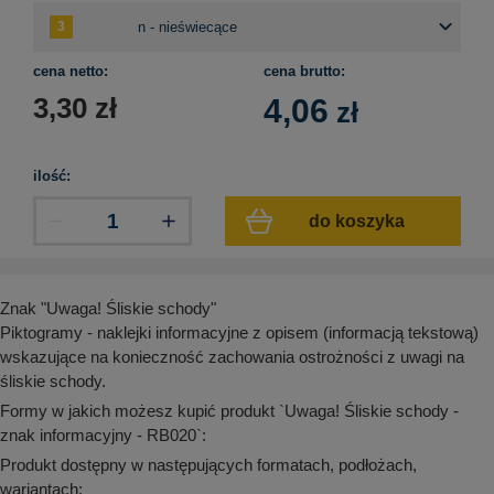
aków drogowych
trowe i hektometrowe
olejowe
wa na zimno
bramowe
e i piktogramy IMO
cena netto:
cena brutto:
tura miejska
3,30
zł
4,06
zł
ci parkowe i miejskie - uliczne
infrastruktury biurowo-magazynowej
e miejskie
owery zewnętrzne
 biura
gazynowe i oznakowanie regałów
ilość:
hali produkcyjnej
rzwi
do koszyka
rzylepne
 drzwi
Znak "Uwaga! Śliskie schody"
Piktogramy - naklejki informacyjne z opisem (informacją tekstową)
wskazujące na konieczność zachowania ostrożności z uwagi na
śliskie schody.
Formy w jakich możesz kupić produkt `Uwaga! Śliskie schody -
znak informacyjny - RB020`:
Produkt dostępny w następujących formatach, podłożach,
wariantach: