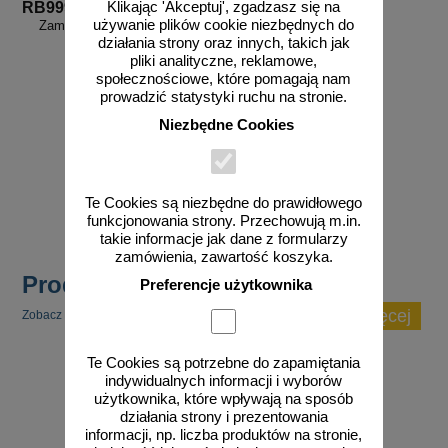
Klikając 'Akceptuj', zgadzasz się na
RB999
używanie plików cookie niezbędnych do
Zamów własny wzór - RB999
działania strony oraz innych, takich jak
pliki analityczne, reklamowe,
społecznościowe, które pomagają nam
prowadzić statystyki ruchu na stronie.
Niezbędne Cookies
zobacz
Te Cookies są niezbędne do prawidłowego
funkcjonowania strony. Przechowują m.in.
takie informacje jak dane z formularzy
zamówienia, zawartość koszyka.
Produkty popularne
Preferencje użytkownika
zobacz więcej
Zobacz inne popularne produkty w tej kategorii.
Te Cookies są potrzebne do zapamiętania
indywidualnych informacji i wyborów
użytkownika, które wpływają na sposób
działania strony i prezentowania
informacji, np. liczba produktów na stronie,