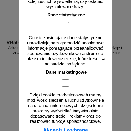
kolejność ich wyświetlania, czy ostatnio
wyszukiwane frazy.
Dane statystyczne
Cookie zawierające dane statystyczne
RB504
RB030
umożliwiają nam gromadzić anonimowe
Zakaz palenia w całym obiekcie -
Trzymaj się poręczy schodząc i
informacje pomagające przeanalizować
znak informacyjny - RB504
wchodząc po schodach - znak
zachowanie użytkowników na stronie, a
informacyjny - RB030
także m.in. dowiedzieć się, które treści są
najbardziej pożądane.
Dane marketingowe
od 4,06 zł
od 4,06 zł
3,30 zł netto
3,30 zł netto
Dzięki cookie marketingowych mamy
do koszyka
do koszyka
możliwość śledzenia ruchu użytkownika
na stronach internetowych, dzięki temu
możemy wyświetlać indywidualnie
dopasowane treści i reklamy oraz do
realizować funkcje społecznościowe.
Akceptuj wybrane