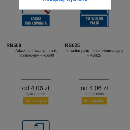
RB508
RB025
Zakaz parkowania - znak
Tu wolno palić - znak informacyjny
informacyjny - RB508
- RB025
od 4,06 zł
od 4,06 zł
3,30 zł netto
3,30 zł netto
do koszyka
do koszyka