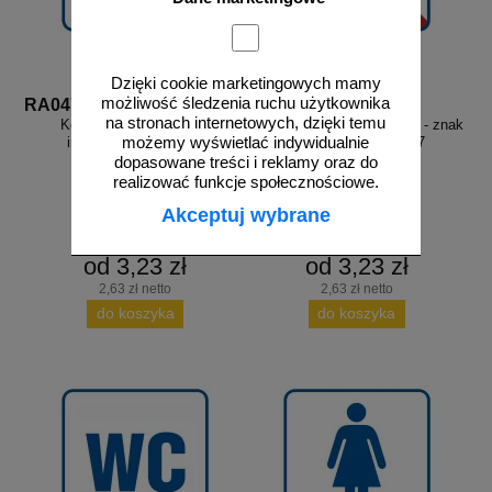
Dzięki cookie marketingowych mamy
możliwość śledzenia ruchu użytkownika
RA047
RA507
na stronach internetowych, dzięki temu
Kosz na odpadki - znak
Zakaz wprowadzania psów - znak
możemy wyświetlać indywidualnie
informacyjny - RA047
informacyjny - RA507
dopasowane treści i reklamy oraz do
realizować funkcje społecznościowe.
Akceptuj wybrane
od 3,23 zł
od 3,23 zł
2,63 zł netto
2,63 zł netto
do koszyka
do koszyka