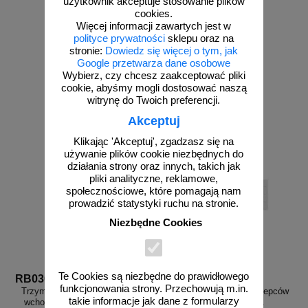
użytkownik akceptuje stosowanie plików
cookies.
Więcej informacji zawartych jest w
polityce prywatności
sklepu oraz na
stronie:
Dowiedz się więcej o tym, jak
od 4,06 zł
Google przetwarza dane osobowe
Wybierz, czy chcesz zaakceptować pliki
3,30 zł netto
cookie, abyśmy mogli dostosować naszą
zobacz
do koszyka
witrynę do Twoich preferencji.
Akceptuj
Klikając 'Akceptuj', zgadzasz się na
używanie plików cookie niezbędnych do
działania strony oraz innych, takich jak
pliki analityczne, reklamowe,
społecznościowe, które pomagają nam
prowadzić statystyki ruchu na stronie.
Niezbędne Cookies
Te Cookies są niezbędne do prawidłowego
RB030
UB113
funkcjonowania strony. Przechowują m.in.
Trzymaj się poręczy schodząc i
Zestaw dodatkowych przylepców
takie informacje jak dane z formularzy
wchodząc po schodach - znak
do znaków - 100 szt.