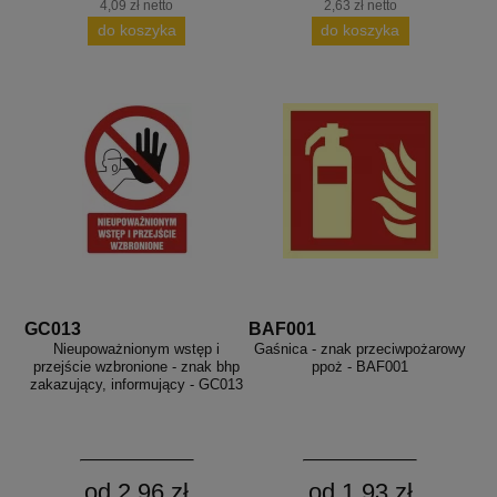
4,09 zł netto
2,63 zł netto
do koszyka
do koszyka
GC013
BAF001
Nieupoważnionym wstęp i
Gaśnica - znak przeciwpożarowy
przejście wzbronione - znak bhp
ppoż - BAF001
zakazujący, informujący - GC013
od 2,96 zł
od 1,93 zł