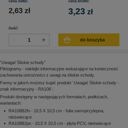
cena netto:
cena brutto:
aków drogowych
trowe i hektometrowe
olejowe
wa na zimno
bramowe
2,63
zł
3,23
zł
e i piktogramy IMO
tura miejska
ilość:
ci parkowe i miejskie - uliczne
infrastruktury biurowo-magazynowej
e miejskie
owery zewnętrzne
 biura
do koszyka
gazynowe i oznakowanie regałów
hali produkcyjnej
rzwi
rzylepne
"Uwaga! Śliskie schody"
 drzwi
Piktogramy - naklejki informacyjne wskazujące na konieczność
zachowania ostrożności z uwagi na śliskie schody.
Formy w jakich możesz kupić produkt `Uwaga! Śliskie schody -
znak informacyjny - RA108`:
Produkt dostępny w następujących formatach, podłożach,
wariantach:
RA108B2fn - 10,5 X 10,5 cm - folia samoprzylepna,
nieświecące
RA108B2pn - 10,5 X 10,5 cm - płyta PCV, nieświecące