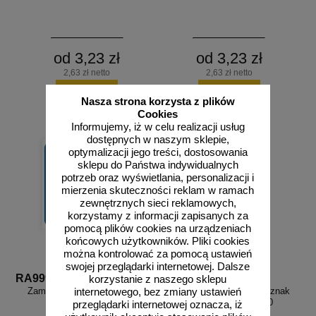
od 3,23 zł
od 3,23 zł
2,63 zł netto
2,63 zł netto
do koszyka
do koszyka
Nasza strona korzysta z plików
Cookies
Informujemy, iż w celu realizacji usług
dostępnych w naszym sklepie,
optymalizacji jego treści, dostosowania
sklepu do Państwa indywidualnych
potrzeb oraz wyświetlania, personalizacji i
mierzenia skuteczności reklam w ramach
zewnętrznych sieci reklamowych,
korzystamy z informacji zapisanych za
pomocą plików cookies na urządzeniach
końcowych użytkowników. Pliki cookies
można kontrolować za pomocą ustawień
swojej przeglądarki internetowej. Dalsze
RA999
RB020
korzystanie z naszego sklepu
Zamów własny wzór - RA999
Uwaga! Śliskie schody - znak
internetowego, bez zmiany ustawień
informacyjny - RB020
przeglądarki internetowej oznacza, iż