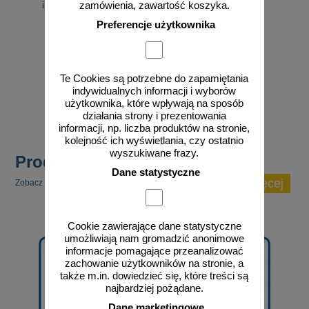
zamówienia, zawartość koszyka.
informacyjny - RB030
Preferencje użytkownika
od 4,06 zł
od 58,04 zł
Te Cookies są potrzebne do zapamiętania
3,30 zł netto
47,19 zł netto
indywidualnych informacji i wyborów
do koszyka
do koszyka
użytkownika, które wpływają na sposób
działania strony i prezentowania
informacji, np. liczba produktów na stronie,
kolejność ich wyświetlania, czy ostatnio
wyszukiwane frazy.
Produkty popularne
Dane statystyczne
zobacz więcej
Zobacz inne popularne produkty w tej kategorii.
Cookie zawierające dane statystyczne
umożliwiają nam gromadzić anonimowe
informacje pomagające przeanalizować
zachowanie użytkowników na stronie, a
także m.in. dowiedzieć się, które treści są
najbardziej pożądane.
Dane marketingowe