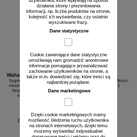
użytkownika, które wpływają na sposób
działania strony i prezentowania
informacji, np. liczba produktów na stronie,
kolejność ich wyświetlania, czy ostatnio
wyszukiwane frazy.
Dane statystyczne
Cookie zawierające dane statystyczne
umożliwiają nam gromadzić anonimowe
informacje pomagające przeanalizować
zachowanie użytkowników na stronie, a
Wahadlo 20 min
3D_MP-DP1
także m.in. dowiedzieć się, które treści są
Sygnalizacja świetlna drogowa z
Radarowy wyświetlacz prędkości,
najbardziej pożądane.
minutnikiem, tymczasowa, LED,
radar drogowy MP-DP1
bezprzewodowa, wahadłowa,
Dane marketingowe
lampy 20 cm - komplet
Dzięki cookie marketingowych mamy
od 6226,88 zł
możliwość śledzenia ruchu użytkownika
na stronach internetowych, dzięki temu
5062,50 zł netto
możemy wyświetlać indywidualnie
do koszyka
zobacz
dopasowane treści i reklamy oraz do