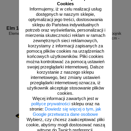
Cookies
Informujemy, iż w celu realizacji usług
dostępnych w naszym sklepie,
optymalizacji jego treści, dostosowania
sklepu do Państwa indywidualnych
Elm 14
Sep 05
potrzeb oraz wyświetlania, personalizacji i
Element montażowy 145x14mm
Separator, ogranicznik odbojnik
mierzenia skuteczności reklam w ramach
parkingowy 100x13x4,5 cm -
zewnętrznych sieci reklamowych,
gumowy, czerwony
korzystamy z informacji zapisanych za
pomocą plików cookies na urządzeniach
końcowych użytkowników. Pliki cookies
można kontrolować za pomocą ustawień
swojej przeglądarki internetowej. Dalsze
od 5,29 zł
od 114,64 zł
korzystanie z naszego sklepu
internetowego, bez zmiany ustawień
4,30 zł netto
93,20 zł netto
przeglądarki internetowej oznacza, iż
do koszyka
do koszyka
użytkownik akceptuje stosowanie plików
cookies.
Więcej informacji zawartych jest w
polityce prywatności
sklepu oraz na
stronie:
Dowiedz się więcej o tym, jak
Google przetwarza dane osobowe
Wybierz, czy chcesz zaakceptować pliki
cookie, abyśmy mogli dostosować naszą
witrynę do Twoich preferencji.