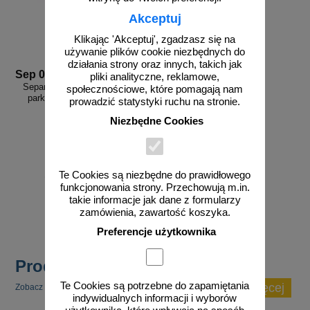
Akceptuj
Klikając 'Akceptuj', zgadzasz się na
używanie plików cookie niezbędnych do
działania strony oraz innych, takich jak
Sep 06
pliki analityczne, reklamowe,
Separator, ogranicznik odbojnik
społecznościowe, które pomagają nam
parkingowy 100x13x4,5 cm -
prowadzić statystyki ruchu na stronie.
gumowy, czarny
Niezbędne Cookies
od 100,74 zł
Te Cookies są niezbędne do prawidłowego
funkcjonowania strony. Przechowują m.in.
81,90 zł netto
takie informacje jak dane z formularzy
do koszyka
zamówienia, zawartość koszyka.
Preferencje użytkownika
Produkty popularne
Te Cookies są potrzebne do zapamiętania
zobacz więcej
Zobacz inne popularne produkty w tej kategorii.
indywidualnych informacji i wyborów