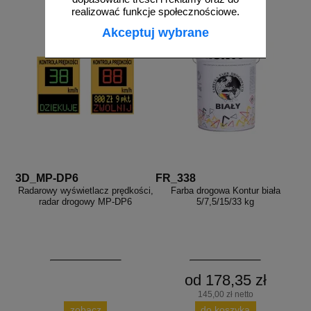
realizować funkcje społecznościowe.
Akceptuj wybrane
3D_MP-DP6
FR_338
Radarowy wyświetlacz prędkości,
Farba drogowa Kontur biała
radar drogowy MP-DP6
5/7,5/15/33 kg
od 178,35 zł
145,00 zł netto
zobacz
do koszyka