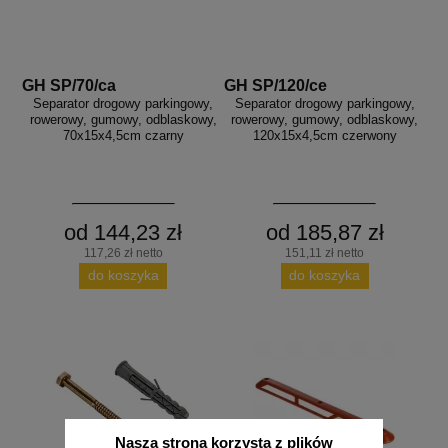
GH SP/70/ca
GH SP/120/ce
Separator drogowy parkingowy,
Separator drogowy parkingowy,
rowerowy, gumowy, odblaskowy,
rowerowy, gumowy, odblaskowy,
70x15x4,5cm czarny
120x15x4,5cm czerwony
od 144,23 zł
od 185,87 zł
117,26 zł netto
151,11 zł netto
do koszyka
do koszyka
Nasza strona korzysta z plików