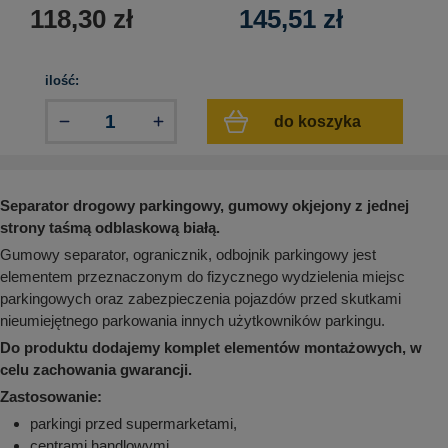
aków drogowych
trowe i hektometrowe
olejowe
118,30
zł
145,51
zł
wa na zimno
bramowe
e i piktogramy IMO
tura miejska
ilość:
ci parkowe i miejskie - uliczne
infrastruktury biurowo-magazynowej
e miejskie
do koszyka
owery zewnętrzne
 biura
gazynowe i oznakowanie regałów
hali produkcyjnej
rzwi
Separator drogowy parkingowy, gumowy okjejony z jednej
rzylepne
 drzwi
strony taśmą odblaskową białą.
Gumowy separator, ogranicznik, odbojnik parkingowy jest
elementem przeznaczonym do fizycznego wydzielenia miejsc
parkingowych oraz zabezpieczenia pojazdów przed skutkami
nieumiejętnego parkowania innych użytkowników parkingu.
Do produktu dodajemy komplet elementów montażowych, w
celu zachowania gwarancji.
Zastosowanie:
parkingi przed supermarketami,
centrami handlowymi,