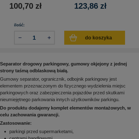
aków drogowych
trowe i hektometrowe
olejowe
100,70
zł
123,86
zł
wa na zimno
bramowe
e i piktogramy IMO
tura miejska
ilość:
ci parkowe i miejskie - uliczne
infrastruktury biurowo-magazynowej
e miejskie
do koszyka
owery zewnętrzne
 biura
gazynowe i oznakowanie regałów
hali produkcyjnej
rzwi
Separator drogowy parkingowy, gumowy okjejony z jednej
rzylepne
 drzwi
strony taśmą odblaskową białą.
Gumowy separator, ogranicznik, odbojnik parkingowy jest
elementem przeznaczonym do fizycznego wydzielenia miejsc
parkingowych oraz zabezpieczenia pojazdów przed skutkami
nieumiejętnego parkowania innych użytkowników parkingu.
Do produktu dodajemy komplet elementów montażowych, w
celu zachowania gwarancji.
Zastosowanie:
parkingi przed supermarketami,
centrami handlowymi,