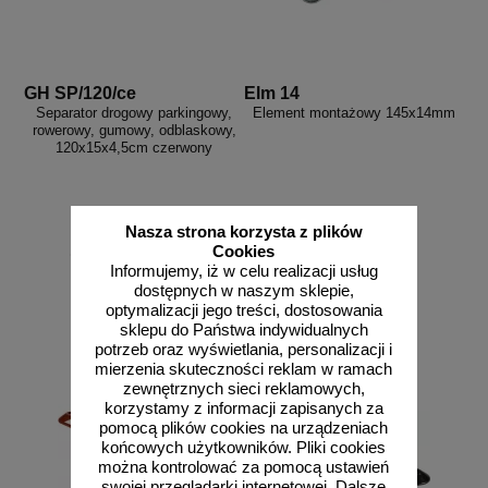
GH SP/120/ce
Elm 14
Separator drogowy parkingowy,
Element montażowy 145x14mm
rowerowy, gumowy, odblaskowy,
120x15x4,5cm czerwony
Nasza strona korzysta z plików
od 185,87 zł
od 5,29 zł
Cookies
Informujemy, iż w celu realizacji usług
151,11 zł netto
4,30 zł netto
dostępnych w naszym sklepie,
do koszyka
do koszyka
optymalizacji jego treści, dostosowania
sklepu do Państwa indywidualnych
potrzeb oraz wyświetlania, personalizacji i
mierzenia skuteczności reklam w ramach
zewnętrznych sieci reklamowych,
korzystamy z informacji zapisanych za
pomocą plików cookies na urządzeniach
końcowych użytkowników. Pliki cookies
można kontrolować za pomocą ustawień
swojej przeglądarki internetowej. Dalsze