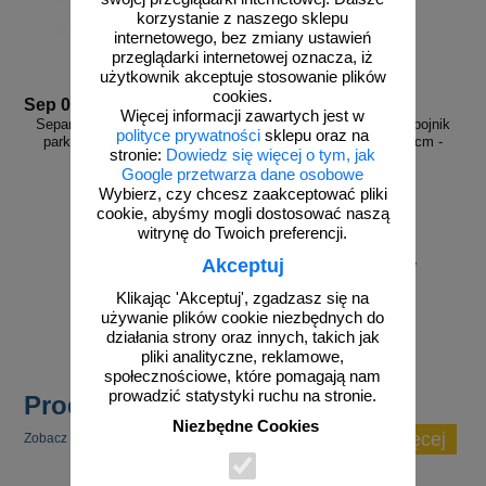
korzystanie z naszego sklepu
internetowego, bez zmiany ustawień
przeglądarki internetowej oznacza, iż
użytkownik akceptuje stosowanie plików
cookies.
Sep 05
Sep 06
Więcej informacji zawartych jest w
Separator, ogranicznik odbojnik
Separator, ogranicznik odbojnik
polityce prywatności
sklepu oraz na
parkingowy 100x13x4,5 cm -
parkingowy 100x13x4,5 cm -
stronie:
Dowiedz się więcej o tym, jak
gumowy, czerwony
gumowy, czarny
Google przetwarza dane osobowe
Wybierz, czy chcesz zaakceptować pliki
cookie, abyśmy mogli dostosować naszą
witrynę do Twoich preferencji.
od 114,64 zł
od 100,74 zł
Akceptuj
93,20 zł netto
81,90 zł netto
Klikając 'Akceptuj', zgadzasz się na
do koszyka
do koszyka
używanie plików cookie niezbędnych do
działania strony oraz innych, takich jak
pliki analityczne, reklamowe,
społecznościowe, które pomagają nam
prowadzić statystyki ruchu na stronie.
Produkty popularne
Niezbędne Cookies
zobacz więcej
Zobacz inne popularne produkty w tej kategorii.