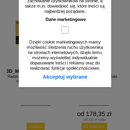
zachowanie użytkowników na stronie, a
także m.in. dowiedzieć się, które treści są
najbardziej pożądane.
Dane marketingowe
Dzięki cookie marketingowych mamy
możliwość śledzenia ruchu użytkownika
na stronach internetowych, dzięki temu
możemy wyświetlać indywidualnie
dopasowane treści i reklamy oraz do
realizować funkcje społecznościowe.
3D_MP-DP6
FR_338
Akceptuj wybrane
Radarowy wyświetlacz prędkości,
Farba drogowa Kontur biała
radar drogowy MP-DP6
5/7,5/15/33 kg
od 178,35 zł
145,00 zł netto
zobacz
do koszyka