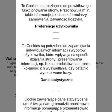
Te Cookies są niezbędne do prawidłowego
funkcjonowania strony. Przechowują m.in.
takie informacje jak dane z formularzy
zamówienia, zawartość koszyka.
Preferencje użytkownika
Te Cookies są potrzebne do zapamiętania
indywidualnych informacji i wyborów
użytkownika, które wpływają na sposób
Wahadlo 20 min
3D_MP-DP1
działania strony i prezentowania
Sygnalizacja świetlna drogowa z
Radarowy wyświetlacz prędkości,
informacji, np. liczba produktów na stronie,
minutnikiem, tymczasowa, LED,
radar drogowy MP-DP1
kolejność ich wyświetlania, czy ostatnio
bezprzewodowa, wahadłowa,
wyszukiwane frazy.
lampy 20 cm - komplet
Dane statystyczne
od 6226,88 zł
Cookie zawierające dane statystyczne
5062,50 zł netto
umożliwiają nam gromadzić anonimowe
do koszyka
zobacz
informacje pomagające przeanalizować