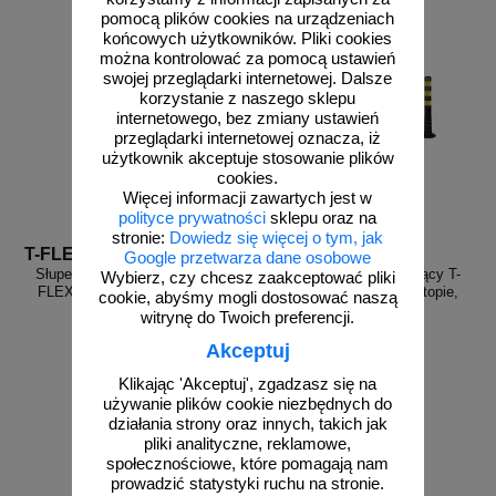
pomocą plików cookies na urządzeniach
końcowych użytkowników. Pliki cookies
można kontrolować za pomocą ustawień
swojej przeglądarki internetowej. Dalsze
korzystanie z naszego sklepu
internetowego, bez zmiany ustawień
przeglądarki internetowej oznacza, iż
użytkownik akceptuje stosowanie plików
cookies.
Więcej informacji zawartych jest w
polityce prywatności
sklepu oraz na
stronie:
Dowiedz się więcej o tym, jak
T-FLEX 45
T-FLEX 75
Google przetwarza dane osobowe
Słupek parkingowy blokujący T-
Słupek parkingowy blokujący T-
Wybierz, czy chcesz zaakceptować pliki
FLEX | PCV, 45 cm, na stopie,
FLEX | PCV, 75 cm, na stopie,
cookie, abyśmy mogli dostosować naszą
elastyczny, uchylny
elastyczny, uchylny
witrynę do Twoich preferencji.
Akceptuj
Klikając 'Akceptuj', zgadzasz się na
używanie plików cookie niezbędnych do
od 56,95 zł
od 72,32 zł
działania strony oraz innych, takich jak
46,30 zł netto
58,80 zł netto
pliki analityczne, reklamowe,
społecznościowe, które pomagają nam
do koszyka
do koszyka
prowadzić statystyki ruchu na stronie.