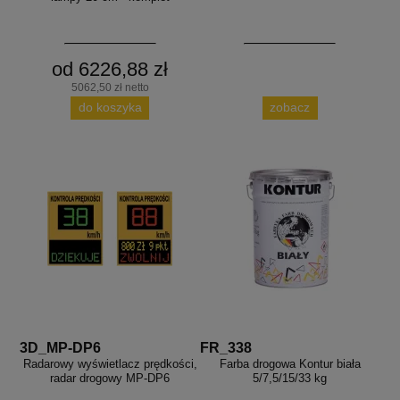
od 6226,88 zł
5062,50 zł netto
do koszyka
zobacz
3D_MP-DP6
FR_338
Radarowy wyświetlacz prędkości,
Farba drogowa Kontur biała
radar drogowy MP-DP6
5/7,5/15/33 kg