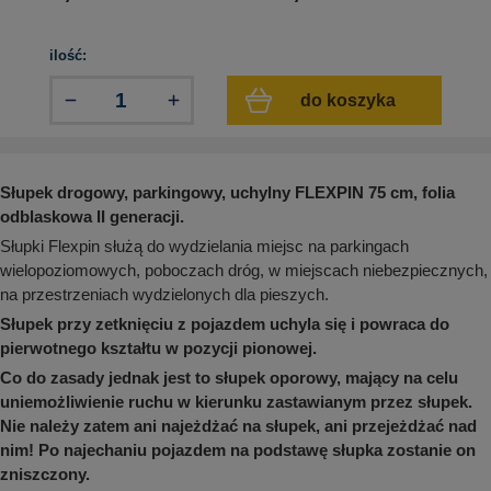
aków drogowych
trowe i hektometrowe
olejowe
wa na zimno
bramowe
ilość:
e i piktogramy IMO
tura miejska
do koszyka
ci parkowe i miejskie - uliczne
infrastruktury biurowo-magazynowej
e miejskie
owery zewnętrzne
 biura
gazynowe i oznakowanie regałów
hali produkcyjnej
Słupek drogowy, parkingowy, uchylny FLEXPIN 75 cm, folia
rzwi
odblaskowa II generacji.
rzylepne
Słupki Flexpin służą do wydzielania miejsc na parkingach
 drzwi
wielopoziomowych, poboczach dróg, w miejscach niebezpiecznych,
na przestrzeniach wydzielonych dla pieszych.
Słupek przy zetknięciu z pojazdem uchyla się i powraca do
pierwotnego kształtu w pozycji pionowej.
Co do zasady jednak jest to słupek oporowy, mający na celu
uniemożliwienie ruchu w kierunku zastawianym przez słupek.
Nie należy zatem ani najeżdżać na słupek, ani przejeżdżać nad
nim! Po najechaniu pojazdem na podstawę słupka zostanie on
zniszczony.