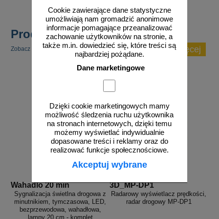
Cookie zawierające dane statystyczne
umożliwiają nam gromadzić anonimowe
informacje pomagające przeanalizować
Produkty popularne
zachowanie użytkowników na stronie, a
także m.in. dowiedzieć się, które treści są
zobacz więcej
Zobacz inne popularne produkty w tej kategorii.
najbardziej pożądane.
Dane marketingowe
Dzięki cookie marketingowych mamy
możliwość śledzenia ruchu użytkownika
na stronach internetowych, dzięki temu
możemy wyświetlać indywidualnie
dopasowane treści i reklamy oraz do
realizować funkcje społecznościowe.
Akceptuj wybrane
Wahadlo 20 min
3D_MP-DP1
Sygnalizacja świetlna drogowa z
Radarowy wyświetlacz prędkości,
minutnikiem, tymczasowa, LED,
radar drogowy MP-DP1
bezprzewodowa, wahadłowa,
lampy 20 cm - komplet