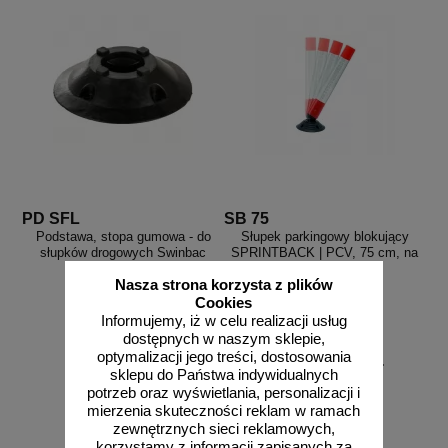
PD SFL
SB 75
Podstawa, stopa gumowa - do
Słupek parkingowy blokujący
słupków drogowych Swinbac
SPRINTBACK | PCV, 75 cm, na
FlexPin LeitPin
stopie, uchylny
Nasza strona korzysta z plików
Cookies
Informujemy, iż w celu realizacji usług
dostępnych w naszym sklepie,
optymalizacji jego treści, dostosowania
od 26,20 zł
od 153,75 zł
sklepu do Państwa indywidualnych
21,30 zł netto
125,00 zł netto
potrzeb oraz wyświetlania, personalizacji i
do koszyka
do koszyka
mierzenia skuteczności reklam w ramach
zewnętrznych sieci reklamowych,
korzystamy z informacji zapisanych za