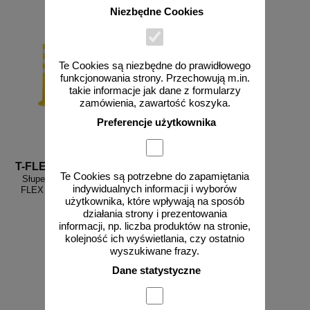
Niezbędne Cookies
Te Cookies są niezbędne do prawidłowego
funkcjonowania strony. Przechowują m.in.
takie informacje jak dane z formularzy
zamówienia, zawartość koszyka.
Preferencje użytkownika
T-FLEX 100
Te Cookies są potrzebne do zapamiętania
Słupek parkingowy blokujący T-
indywidualnych informacji i wyborów
FLEX | PCV, 100 cm, na stopie,
elastyczny, uchylny
użytkownika, które wpływają na sposób
działania strony i prezentowania
informacji, np. liczba produktów na stronie,
kolejność ich wyświetlania, czy ostatnio
wyszukiwane frazy.
od 86,10 zł
Dane statystyczne
70,00 zł netto
do koszyka