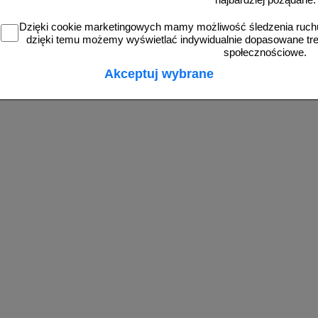
najbardziej pożądane.
Dzięki cookie marketingowych mamy możliwość śledzenia ruchu
od 3,87 zł
od 3,87 zł
dzięki temu możemy wyświetlać indywidualnie dopasowane treś
3,15 zł netto
3,15 zł netto
społecznościowe.
do koszyka
do koszyka
Akceptuj wybrane