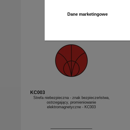
od 3,87 zł
Dane marketingowe
3,15 zł netto
do koszyka
KC003
Strefa niebezpieczna - znak bezpieczeństwa,
ostrzegający, promieniowanie
elektromagnetyczne - KC003