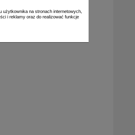
 użytkownika na stronach internetowych,
od 3,87 zł
ci i reklamy oraz do realizować funkcje
3,15 zł netto
do koszyka