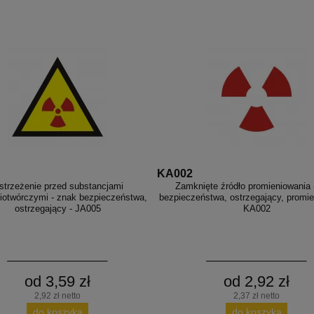
KA002
strzeżenie przed substancjami
Zamknięte źródło promieniowania 
iotwórczymi - znak bezpieczeństwa,
bezpieczeństwa, ostrzegający, promie
ostrzegający - JA005
KA002
od 3,59 zł
od 2,92 zł
2,92 zł netto
2,37 zł netto
do koszyka
do koszyka