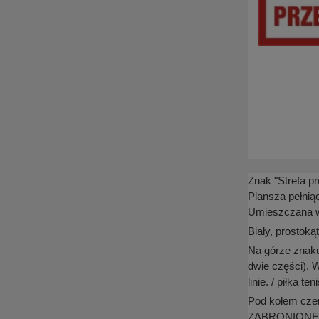
Znak "Strefa p
Plansza pełnią
Umieszczana w
Biały, prostok
Na górze znaku 
dwie części). 
linie. / piłka t
Pod kołem cz
ZABRONIONE