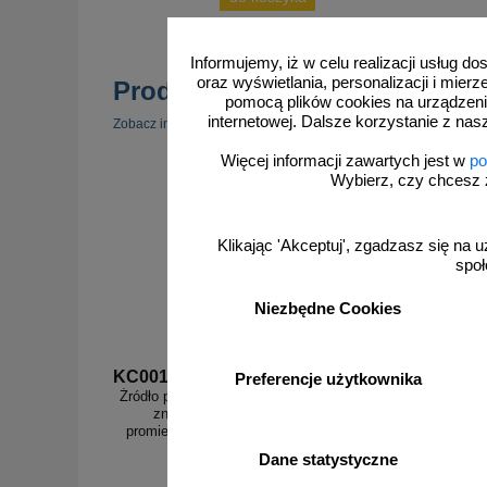
Informujemy, iż w celu realizacji usług 
oraz wyświetlania, personalizacji i mie
Produkty popularne
pomocą plików cookies na urządzeni
internetowej. Dalsze korzystanie z nas
zobacz 
Zobacz inne popularne produkty w tej kategorii.
Więcej informacji zawartych jest w
po
Wybierz, czy chcesz 
Klikając 'Akceptuj', zgadzasz się na u
społ
Niezbędne Cookies
KC001
KC004
Preferencje użytkownika
Źródło promieniowania elektromagnetycznego -
Stref
znak bezpieczeństwa, ostrzegający,
promieniowanie elektromagnetyczne - KC001
Dane statystyczne