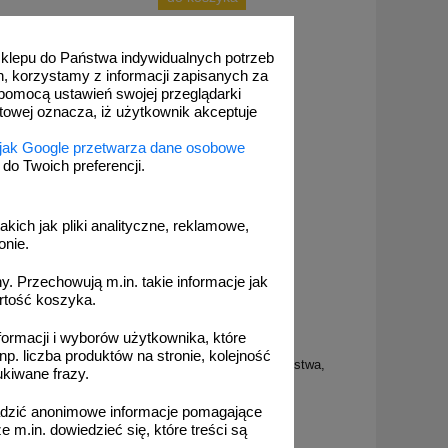
 sklepu do Państwa indywidualnych potrzeb
h, korzystamy z informacji zapisanych za
pomocą ustawień swojej przeglądarki
etowej oznacza, iż użytkownik akceptuje
 jak Google przetwarza dane osobowe
o Twoich preferencji.
akich jak pliki analityczne, reklamowe,
onie.
. Przechowują m.in. takie informacje jak
rtość koszyka.
formacji i wyborów użytkownika, które
KC002
np. liczba produktów na stronie, kolejność
eństwa,
Strefa bezpieczna - znak bezpieczeństwa,
ukiwane frazy.
e
ostrzegający, promieniowanie
5
elektromagnetyczne - KC002
adzić anonimowe informacje pomagające
m.in. dowiedzieć się, które treści są