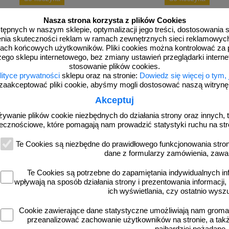
Nasza strona korzysta z plików Cookies
dostępnych w naszym sklepie, optymalizacji jego treści, dostosowania
rzenia skuteczności reklam w ramach zewnętrznych sieci reklamowyc
ach końcowych użytkowników. Pliki cookies można kontrolować za 
zego sklepu internetowego, bez zmiany ustawień przeglądarki intern
więcej
stosowanie plików cookies.
lityce prywatności
sklepu oraz na stronie:
Dowiedz się więcej o tym,
zaakceptować pliki cookie, abyśmy mogli dostosować naszą witrynę d
Akceptuj
żywanie plików cookie niezbędnych do działania strony oraz innych, t
ecznościowe, które pomagają nam prowadzić statystyki ruchu na str
Te Cookies są niezbędne do prawidłowego funkcjonowania strony
dane z formularzy zamówienia, zawa
Te Cookies są potrzebne do zapamiętania indywidualnych in
KC005
wpływają na sposób działania strony i prezentowania informacji, 
a pośrednia - znak bezpieczeństwa,
Strefa zagrożenia - znak bezpiecz
ich wyświetlania, czy ostatnio wysz
ostrzegający, promieniowanie
ostrzegający, promieniowani
elektromagnetyczne - KC004
elektromagnetyczne - KC00
Cookie zawierające dane statystyczne umożliwiają nam grom
przeanalizować zachowanie użytkowników na stronie, a także 