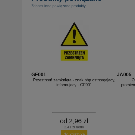
Zobacz inne powiązane produkty.
GF001
JA005
Przestrzeń zamknięta - znak bhp ostrzegający,
O
informujący - GF001
promien
od 2,96 zł
2,41 zł netto
do koszyka