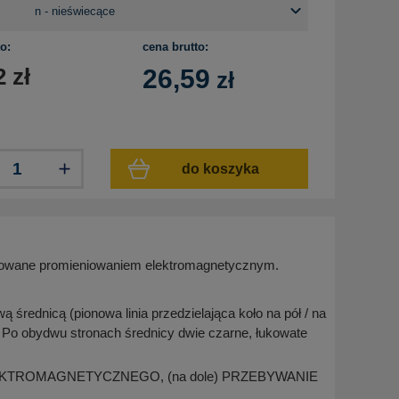
o:
cena brutto:
2
zł
26,59
zł
do koszyka
odowane promieniowaniem elektromagnetycznym.
 średnicą (pionowa linia przedzielająca koło na pół / na
. Po obydwu stronach średnicy dwie czarne, łukowate
) ELEKTROMAGNETYCZNEGO, (na dole) PRZEBYWANIE