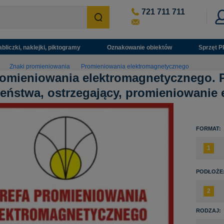
721 711 711
abliczki, naklejki, piktogramy
Oznakowanie obiektów
Sprzęt P
Znaki promieniowania
Promieniowania elektromagnetycznego
romieniowania elektromagnetycznego. 
eństwa, ostrzegający, promieniowanie
FORMAT:
PODŁOŻE
RODZAJ: