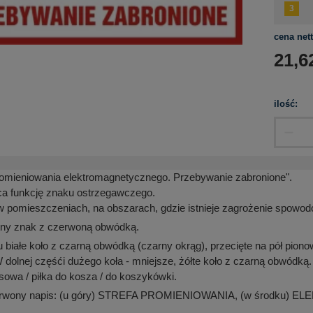
cena nett
21,6
ilość:
romieniowania elektromagnetycznego. Przebywanie zabronione".
ca funkcję znaku ostrzegawczego.
 pomieszczeniach, na obszarach, gdzie istnieje zagrożenie spow
ątny znak z czerwoną obwódką.
białe koło z czarną obwódką (czarny okrąg), przecięte na pół pionową
W dolnej częśći dużego koła - mniejsze, żółte koło z czarną obwódką
enisowa / piłka do kosza / do koszykówki.
erwony napis: (u góry) STREFA PROMIENIOWANIA, (w środku
.