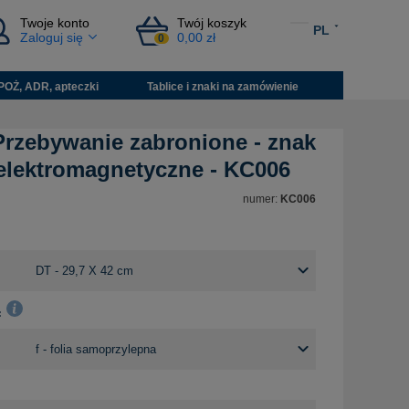
Twoje konto
Twój koszyk
PL
Zaloguj się
0,00 zł
0
POŻ, ADR, apteczki
Tablice i znaki na zamówienie
Przebywanie zabronione - znak
 elektromagnetyczne - KC006
numer:
KC006
: