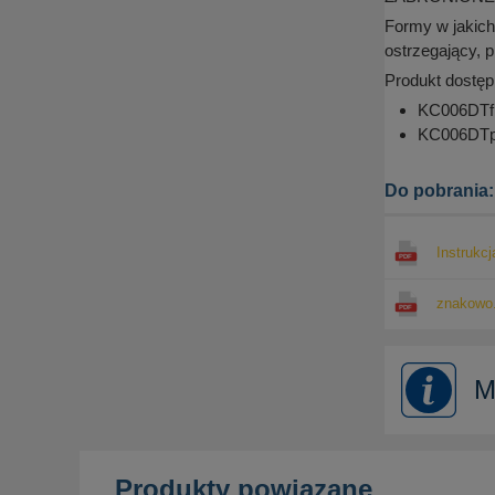
Formy w jakich
ostrzegający, 
Produkt dostęp
KC006DTfn 
KC006DTpn
Do pobrania:
Instrukcj
znakowo.
M
Produkty powiązane