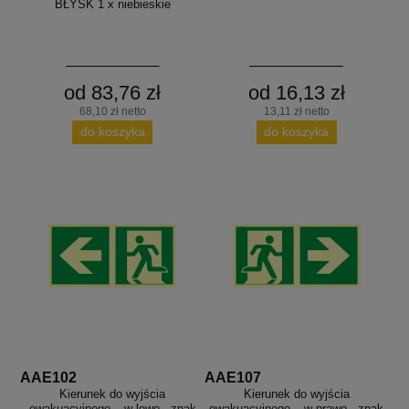
BŁYSK 1 x niebieskie
od 83,76 zł
od 16,13 zł
68,10 zł netto
13,11 zł netto
do koszyka
do koszyka
AAE102
AAE107
Kierunek do wyjścia
Kierunek do wyjścia
ewakuacyjnego – w lewo - znak
ewakuacyjnego – w prawo - znak