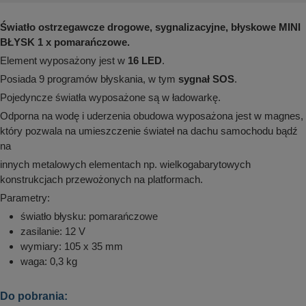
aków drogowych
trowe i hektometrowe
olejowe
wa na zimno
bramowe
Światło ostrzegawcze drogowe, sygnalizacyjne, błyskowe MINI
BŁYSK 1 x pomarańczowe.
e i piktogramy IMO
tura miejska
Element wyposażony jest w
16 LED
.
ci parkowe i miejskie - uliczne
infrastruktury biurowo-magazynowej
Posiada 9 programów błyskania, w tym
sygnał SOS
.
e miejskie
owery zewnętrzne
 biura
Pojedyncze światła wyposażone są w ładowarkę.
gazynowe i oznakowanie regałów
Odporna na wodę i uderzenia obudowa wyposażona jest w magnes,
hali produkcyjnej
rzwi
który pozwala na umieszczenie świateł na dachu samochodu bądź
rzylepne
na
 drzwi
innych metalowych elementach np. wielkogabarytowych
konstrukcjach przewożonych na platformach.
Parametry:
światło błysku: pomarańczowe
zasilanie: 12 V
wymiary: 105 x 35 mm
waga: 0,3 kg
Do pobrania: