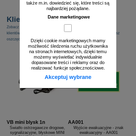
także m.in. dowiedzieć się, które treści są
najbardziej pożądane.
Dane marketingowe
Klienci kupili również
Zobacz jakie inne produkty cieszyły się zainteresowaniem naszych
klientów. Pamiętaj, że kupując kilka produktów jednocześnie możesz
oszczędzić na kosztach transportu.
Dzięki cookie marketingowych mamy
możliwość śledzenia ruchu użytkownika
na stronach internetowych, dzięki temu
możemy wyświetlać indywidualnie
dopasowane treści i reklamy oraz do
realizować funkcje społecznościowe.
Akceptuj wybrane
VB mini blysk 1n
AA001
Światło ostrzegawcze drogowe,
Wyjście ewakuacyjne - znak
sygnalizacyjne, błyskowe MINI
ewakuacyjny - AA001