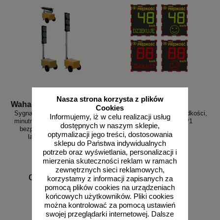
Nasza strona korzysta z plików
Wahadlo 20 min
3D_MP-DP1
Cookies
Sygnalizacja świetlna drogowa z
Radarowy wyświetlacz prędkości,
Informujemy, iż w celu realizacji usług
minutnikiem, tymczasowa, LED,
radar drogowy MP-DP1
dostępnych w naszym sklepie,
bezprzewodowa, wahadłowa,
optymalizacji jego treści, dostosowania
lampy 20 cm - komplet
sklepu do Państwa indywidualnych
potrzeb oraz wyświetlania, personalizacji i
mierzenia skuteczności reklam w ramach
zewnętrznych sieci reklamowych,
od 6226,88 zł
korzystamy z informacji zapisanych za
5062,50 zł netto
pomocą plików cookies na urządzeniach
końcowych użytkowników. Pliki cookies
do koszyka
zobacz
można kontrolować za pomocą ustawień
swojej przeglądarki internetowej. Dalsze