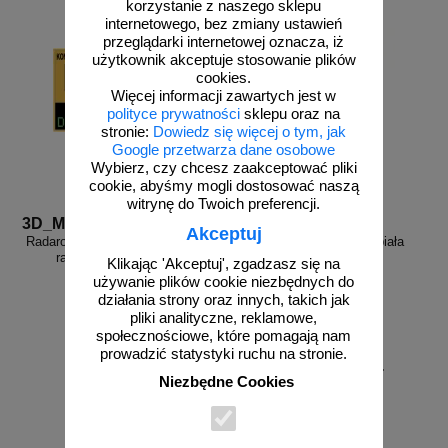
korzystanie z naszego sklepu
internetowego, bez zmiany ustawień
przeglądarki internetowej oznacza, iż
użytkownik akceptuje stosowanie plików
cookies.
Więcej informacji zawartych jest w
polityce prywatności
sklepu oraz na
stronie:
Dowiedz się więcej o tym, jak
Google przetwarza dane osobowe
Wybierz, czy chcesz zaakceptować pliki
cookie, abyśmy mogli dostosować naszą
witrynę do Twoich preferencji.
3D_MP-DP6
FR_338
Akceptuj
Radarowy wyświetlacz prędkości,
Farba drogowa Kontur biała
radar drogowy MP-DP6
5/7,5/15/33 kg
Klikając 'Akceptuj', zgadzasz się na
używanie plików cookie niezbędnych do
działania strony oraz innych, takich jak
pliki analityczne, reklamowe,
społecznościowe, które pomagają nam
prowadzić statystyki ruchu na stronie.
od 178,35 zł
Niezbędne Cookies
145,00 zł netto
zobacz
do koszyka