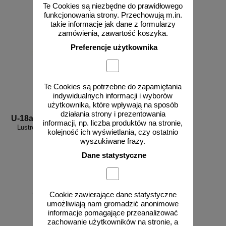
Te Cookies są niezbędne do prawidłowego
funkcjonowania strony. Przechowują m.in.
takie informacje jak dane z formularzy
zamówienia, zawartość koszyka.
Preferencje użytkownika
Te Cookies są potrzebne do zapamiętania
indywidualnych informacji i wyborów
użytkownika, które wpływają na sposób
działania strony i prezentowania
U-18a
informacji, np. liczba produktów na stronie,
Lustro okrągłe uliczne drogowe
kolejność ich wyświetlania, czy ostatnio
wyszukiwane frazy.
Dane statystyczne
od 289,05 zł
Cookie zawierające dane statystyczne
235,00 zł netto
umożliwiają nam gromadzić anonimowe
informacje pomagające przeanalizować
do koszyka
zachowanie użytkowników na stronie, a