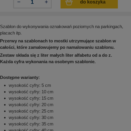
do koszyka
aków drogowych
trowe i hektometrowe
olejowe
wa na zimno
bramowe
e i piktogramy IMO
tura miejska
Szablon do wykonywania oznakowań poziomych na parkingach,
ci parkowe i miejskie - uliczne
infrastruktury biurowo-magazynowej
placach itp.
e miejskie
owery zewnętrzne
 biura
Przerwy na szablonach to mostki utrzymujące szablon w
gazynowe i oznakowanie regałów
całości, które zamalowujemy po namalowaniu szablonu.
hali produkcyjnej
Zestaw składa się z liter małych liter alfabetu od a do z.
rzwi
rzylepne
Każda cyfra wykonania na osobnym szablonie.
 drzwi
Dostępne warianty:
wysokość cyfry: 5 cm
wysokość cyfry: 10 cm
wysokość cyfry: 15 cm
wysokość cyfry: 20 cm
wysokość cyfry: 25 cm
wysokość cyfry: 30 cm
wysokość cyfry: 35 cm
wysokość cyfry: 40 cm