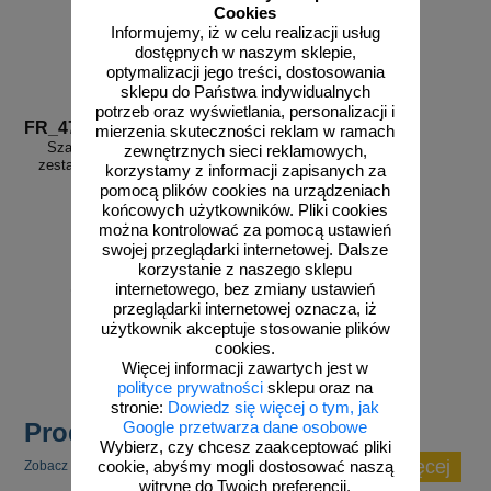
Cookies
Informujemy, iż w celu realizacji usług
dostępnych w naszym sklepie,
optymalizacji jego treści, dostosowania
sklepu do Państwa indywidualnych
potrzeb oraz wyświetlania, personalizacji i
FR_474
mierzenia skuteczności reklam w ramach
Szablon znaku drogowego -
zewnętrznych sieci reklamowych,
zestaw liter alfabetu od A do Z
korzystamy z informacji zapisanych za
wielkie litery
pomocą plików cookies na urządzeniach
końcowych użytkowników. Pliki cookies
można kontrolować za pomocą ustawień
swojej przeglądarki internetowej. Dalsze
korzystanie z naszego sklepu
od 241,40 zł
internetowego, bez zmiany ustawień
przeglądarki internetowej oznacza, iż
196,26 zł netto
użytkownik akceptuje stosowanie plików
do koszyka
cookies.
Więcej informacji zawartych jest w
polityce prywatności
sklepu oraz na
stronie:
Dowiedz się więcej o tym, jak
Produkty popularne
Google przetwarza dane osobowe
Wybierz, czy chcesz zaakceptować pliki
zobacz więcej
Zobacz inne popularne produkty w tej kategorii.
cookie, abyśmy mogli dostosować naszą
witrynę do Twoich preferencji.