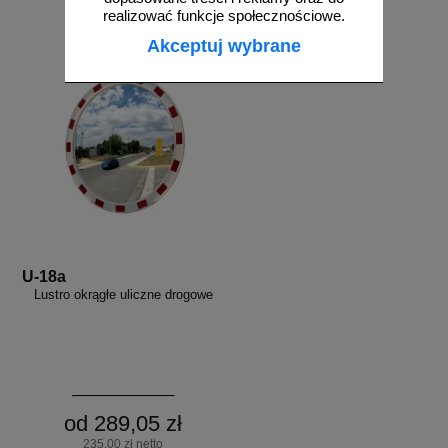
zobacz
do koszyka
realizować funkcje społecznościowe.
Akceptuj wybrane
U-18a
Lustro okrągłe uliczne drogowe
od 289,05 zł
235,00 zł netto