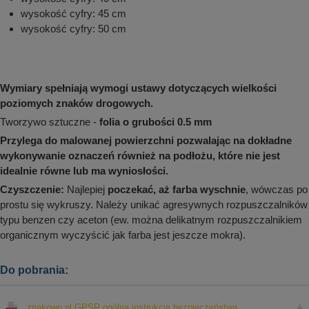
wysokość cyfry: 45 cm
wysokość cyfry: 50 cm
Wymiary spełniają wymogi ustawy dotyczących wielkości
poziomych znaków drogowych.
Tworzywo sztuczne -
folia o grubości 0.5 mm
Przylega do malowanej powierzchni pozwalając na dokładne
wykonywanie oznaczeń również na podłożu, które nie jest
idealnie równe lub ma wyniosłości.
Czyszczenie:
Najlepiej
poczekać, aż farba wyschnie
, wówczas po
prostu się wykruszy. Należy unikać agresywnych rozpuszczalników
typu benzen czy aceton (ew. można delikatnym rozpuszczalnikiem
organicznym wyczyścić jak farba jest jeszcze mokra).
Do pobrania:
znakowo.pl GPSR ogólna instrukcja bezpieczeństwa