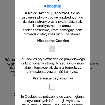
Akceptuj
Klikając 'Akceptuj', zgadzasz się na
używanie plików cookie niezbędnych do
działania strony oraz innych, takich jak
pliki analityczne, reklamowe,
społecznościowe, które pomagają nam
prowadzić statystyki ruchu na stronie.
Niezbędne Cookies
Te Cookies są niezbędne do prawidłowego
Wahadlo 20 min
3D_MP-DP1
funkcjonowania strony. Przechowują m.in.
Sygnalizacja świetlna drogowa z
Radarowy wyświetlacz prędkości,
takie informacje jak dane z formularzy
minutnikiem, tymczasowa, LED,
radar drogowy MP-DP1
bezprzewodowa, wahadłowa,
zamówienia, zawartość koszyka.
lampy 20 cm - komplet
Preferencje użytkownika
od 6226,88 zł
Te Cookies są potrzebne do zapamiętania
5062,50 zł netto
indywidualnych informacji i wyborów
do koszyka
zobacz