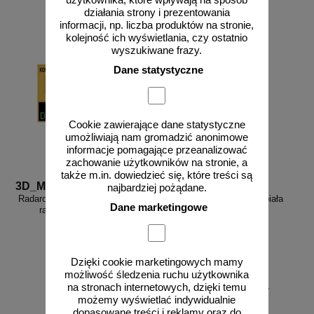
użytkownika, które wpływają na sposób
działania strony i prezentowania
informacji, np. liczba produktów na stronie,
kolejność ich wyświetlania, czy ostatnio
wyszukiwane frazy.
Dane statystyczne
Cookie zawierające dane statystyczne
umożliwiają nam gromadzić anonimowe
informacje pomagające przeanalizować
zachowanie użytkowników na stronie, a
także m.in. dowiedzieć się, które treści są
3D_MP-DP6
FR_338
najbardziej pożądane.
Radarowy wyświetlacz prędkości,
Farba drogowa Kontur biała
Dane marketingowe
radar drogowy MP-DP6
5/7,5/15/33 kg
Dzięki cookie marketingowych mamy
możliwość śledzenia ruchu użytkownika
od 178,35 zł
na stronach internetowych, dzięki temu
możemy wyświetlać indywidualnie
145,00 zł netto
dopasowane treści i reklamy oraz do