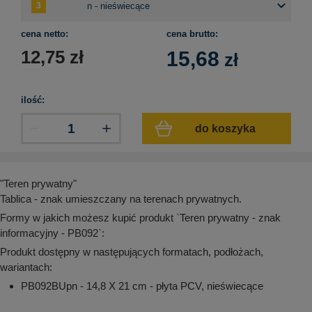
aków drogowych
trowe i hektometrowe
olejowe
wa na zimno
bramowe
cena netto:
cena brutto:
e i piktogramy IMO
tura miejska
12,75
zł
15,68
zł
ci parkowe i miejskie - uliczne
infrastruktury biurowo-magazynowej
e miejskie
owery zewnętrzne
 biura
ilość:
gazynowe i oznakowanie regałów
hali produkcyjnej
do koszyka
rzwi
rzylepne
 drzwi
"Teren prywatny"
Tablica - znak umieszczany na terenach prywatnych.
Formy w jakich możesz kupić produkt `Teren prywatny - znak
informacyjny - PB092`:
Produkt dostępny w następujących formatach, podłożach,
wariantach:
PB092BUpn - 14,8 X 21 cm - płyta PCV, nieświecące