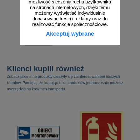
możliwość śledzenia ruchu użytkownika
na stronach internetowych, dzięki temu
możemy wyświetlać indywidualnie
dopasowane treści i reklamy oraz do
realizować funkcje społecznościowe.
od 4,02 zł
Akceptuj wybrane
3,27 zł netto
do koszyka
Klienci kupili również
Zobacz jakie inne produkty cieszyły się zainteresowaniem naszych
klientów. Pamiętaj, że kupując kilka produktów jednocześnie możesz
oszczędzić na kosztach transportu.