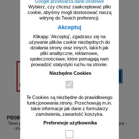
Google przetwarza dane osobowe
Wybierz, czy chcesz zaakceptować pliki
cookie, abyśmy mogli dostosować naszą
witrynę do Twoich preferencji.
od 27,36 zł
od 10,54 zł
Akceptuj
22,24 zł netto
8,57 zł netto
do koszyka
do koszyka
Klikając 'Akceptuj', zgadzasz się na
używanie plików cookie niezbędnych do
działania strony oraz innych, takich jak
pliki analityczne, reklamowe,
społecznościowe, które pomagają nam
prowadzić statystyki ruchu na stronie.
Niezbędne Cookies
Te Cookies są niezbędne do prawidłowego
funkcjonowania strony. Przechowują m.in.
takie informacje jak dane z formularzy
zamówienia, zawartość koszyka.
PB089
PB040
Preferencje użytkownika
Teren prywatny wstęp wzbroniony
Toaleta - znak informacyjny -
- znak informacyjny - PB089
PB040