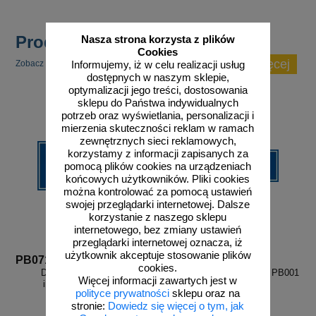
Produkty popularne
Nasza strona korzysta z plików
Cookies
zobacz więcej
Zobacz inne popularne produkty w tej kategorii.
Informujemy, iż w celu realizacji usług
dostępnych w naszym sklepie,
optymalizacji jego treści, dostosowania
sklepu do Państwa indywidualnych
potrzeb oraz wyświetlania, personalizacji i
mierzenia skuteczności reklam w ramach
zewnętrznych sieci reklamowych,
korzystamy z informacji zapisanych za
pomocą plików cookies na urządzeniach
końcowych użytkowników. Pliki cookies
można kontrolować za pomocą ustawień
swojej przeglądarki internetowej. Dalsze
korzystanie z naszego sklepu
internetowego, bez zmiany ustawień
przeglądarki internetowej oznacza, iż
użytkownik akceptuje stosowanie plików
PB071
PB001
cookies.
Do biura w lewo - znak
Biuro - znak informacyjny - PB001
Więcej informacji zawartych jest w
informacyjny - PB071
polityce prywatności
sklepu oraz na
stronie:
Dowiedz się więcej o tym, jak