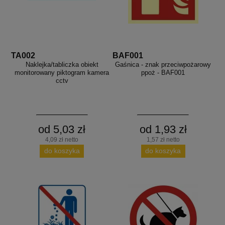
TA002
BAF001
Naklejka/tabliczka obiekt
Gaśnica - znak przeciwpożarowy
monitorowany piktogram kamera
ppoż - BAF001
cctv
od 5,03 zł
od 1,93 zł
4,09 zł netto
1,57 zł netto
do koszyka
do koszyka