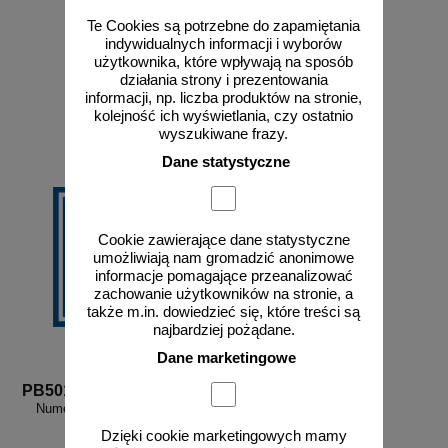
Te Cookies są potrzebne do zapamiętania
indywidualnych informacji i wyborów
użytkownika, które wpływają na sposób
od 43,16 zł
od 10,54 zł
działania strony i prezentowania
informacji, np. liczba produktów na stronie,
35,09 zł netto
8,57 zł netto
kolejność ich wyświetlania, czy ostatnio
do koszyka
do koszyka
wyszukiwane frazy.
Dane statystyczne
Cookie zawierające dane statystyczne
umożliwiają nam gromadzić anonimowe
informacje pomagające przeanalizować
zachowanie użytkowników na stronie, a
także m.in. dowiedzieć się, które treści są
najbardziej pożądane.
Dane marketingowe
PB501
Numer 1 - znak informacyjny -
PB501
Dzięki cookie marketingowych mamy