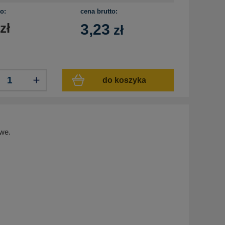
o:
cena brutto:
zł
3,23
zł
do koszyka
owe.
: