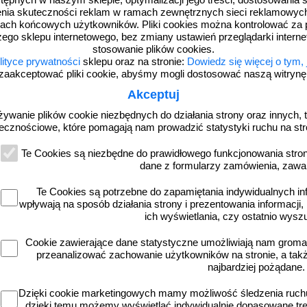
dostępnych w naszym sklepie, optymalizacji jego treści, dostosowania
rzenia skuteczności reklam w ramach zewnętrznych sieci reklamowyc
ach końcowych użytkowników. Pliki cookies można kontrolować za 
zego sklepu internetowego, bez zmiany ustawień przeglądarki intern
stosowanie plików cookies.
lityce prywatności
sklepu oraz na stronie:
Dowiedz się więcej o tym,
zaakceptować pliki cookie, abyśmy mogli dostosować naszą witrynę d
Akceptuj
żywanie plików cookie niezbędnych do działania strony oraz innych, t
ecznościowe, które pomagają nam prowadzić statystyki ruchu na str
Te Cookies są niezbędne do prawidłowego funkcjonowania strony
RA013
dane z formularzy zamówienia, zawa
owadzania psów - znak informacyjny -
Toaleta 1 - znak informacyjny - 
RA507
Te Cookies są potrzebne do zapamiętania indywidualnych in
wpływają na sposób działania strony i prezentowania informacji, 
ich wyświetlania, czy ostatnio wysz
Cookie zawierające dane statystyczne umożliwiają nam grom
przeanalizować zachowanie użytkowników na stronie, a także 
od 3,23 zł
od 3,23 zł
najbardziej pożądane.
2,63 zł netto
2,63 zł netto
do koszyka
do koszyka
Dzięki cookie marketingowych mamy możliwość śledzenia ruchu
dzięki temu możemy wyświetlać indywidualnie dopasowane treś