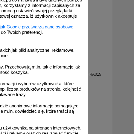
 sklepu do Państwa indywidualnych potrzeb
h, korzystamy z informacji zapisanych za
pomocą ustawień swojej przeglądarki
etowej oznacza, iż użytkownik akceptuje
 jak Google przetwarza dane osobowe
o Twoich preferencji.
akich jak pliki analityczne, reklamowe,
onie.
. Przechowują m.in. takie informacje jak
RA015
rtość koszyka.
RA013
Toaleta damska 1 - znak informacyjny - RA015
formacji i wyborów użytkownika, które
np. liczba produktów na stronie, kolejność
ukiwane frazy.
adzić anonimowe informacje pomagające
m.in. dowiedzieć się, które treści są
od 3,23 zł
2,63 zł netto
do koszyka
 użytkownika na stronach internetowych,
ci i reklamy oraz do realizować funkcje