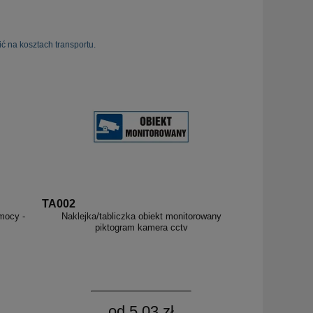
ć na kosztach transportu.
TA002
omocy -
Naklejka/tabliczka obiekt monitorowany
piktogram kamera cctv
od 5,03 zł