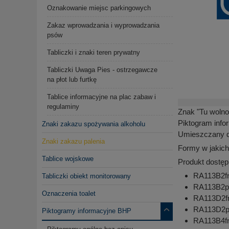
Oznakowanie miejsc parkingowych
Zakaz wprowadzania i wyprowadzania
psów
Tabliczki i znaki teren prywatny
Tabliczki Uwaga Pies - ostrzegawcze
na płot lub furtkę
Tablice informacyjne na plac zabaw i
regulaminy
Znak "Tu wolno 
Piktogram info
Znaki zakazu spożywania alkoholu
Umieszczany dl
Znaki zakazu palenia
Formy w jakich
Tablice wojskowe
Produkt dostęp
RA113B2fn 
Tabliczki obiekt monitorowany
RA113B2pn 
Oznaczenia toalet
RA113D2fn 
RA113D2pn
Piktogramy informacyjne BHP
RA113B4fn 