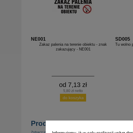
NE001
SD005
Zakaz palenia na terenie obiektu - znak
Tu wolno p
zakazujący - NE001
od 7,13 zł
5,80 zł netto
do koszyka
Produkty popularne
zobacz 
Zobacz inne popularne produkty w tej kategorii.