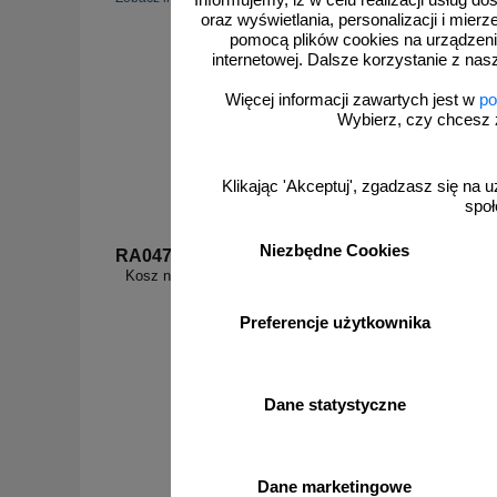
Informujemy, iż w celu realizacji usług 
oraz wyświetlania, personalizacji i mie
pomocą plików cookies na urządzeni
internetowej. Dalsze korzystanie z nas
Więcej informacji zawartych jest w
po
Wybierz, czy chcesz 
Klikając 'Akceptuj', zgadzasz się na u
społ
Niezbędne Cookies
RA047
RA507
Kosz na odpadki - znak informacyjny - RA047
Zakaz wpr
Preferencje użytkownika
Dane statystyczne
od 3,23 zł
2,63 zł netto
do koszyka
Dane marketingowe