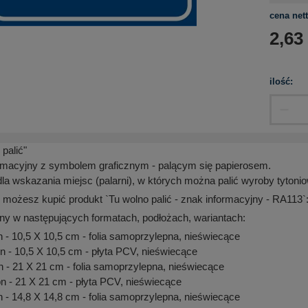
cena nett
2,63
ilość:
palić"
rmacyjny z symbolem graficznym - palącym się papierosem.
a wskazania miejsc (palarni), w których można palić wyroby tytoni
 możesz kupić produkt `Tu wolno palić - znak informacyjny - RA113`
ny w następujących formatach, podłożach, wariantach:
- 10,5 X 10,5 cm - folia samoprzylepna, nieświecące
- 10,5 X 10,5 cm - płyta PCV, nieświecące
- 21 X 21 cm - folia samoprzylepna, nieświecące
 - 21 X 21 cm - płyta PCV, nieświecące
- 14,8 X 14,8 cm - folia samoprzylepna, nieświecące