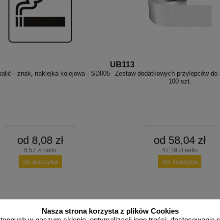
UB113
alić - znak, naklejka kolejowa - SD005
Zestaw dodatkowych przylepców do 
100 szt.
od 8,08 zł
od 58,04 zł
6,57 zł netto
47,19 zł netto
do koszyka
do koszyka
Nasza strona korzysta z plików Cookies
więcej