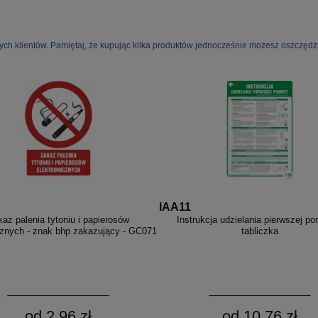
ych klientów. Pamiętaj, że kupując kilka produktów jednocześnie możesz oszczędzi
IAA11
az palenia tytoniu i papierosów
Instrukcja udzielania pierwszej p
cznych - znak bhp zakazujący - GC071
tabliczka
od 2,96 zł
od 10,76 zł