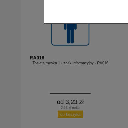
RA016
Toaleta męska 1 - znak informacyjny - RA016
od 3,23 zł
2,63 zł netto
do koszyka