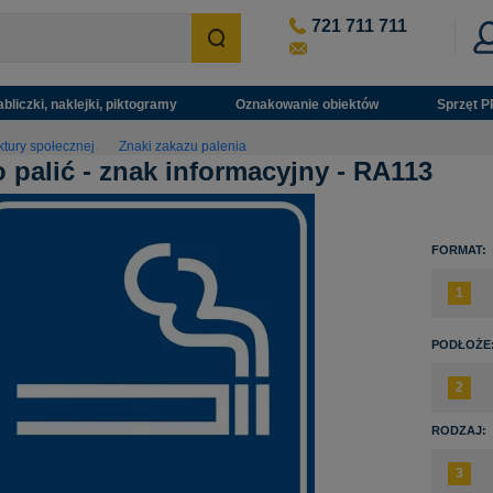
721 711 711
abliczki, naklejki, piktogramy
Oznakowanie obiektów
Sprzęt P
ktury społecznej
Znaki zakazu palenia
 palić - znak informacyjny - RA113
FORMAT:
PODŁOŻE
RODZAJ: