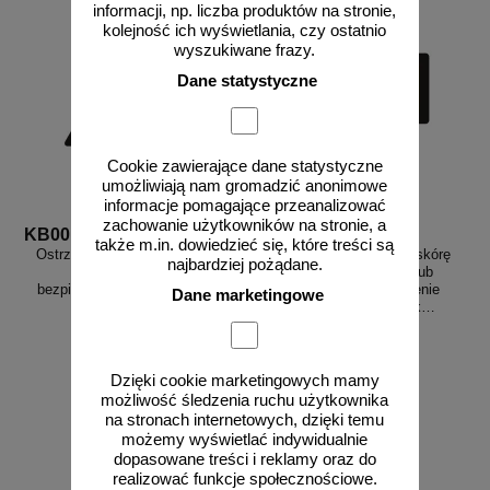
informacji, np. liczba produktów na stronie,
kolejność ich wyświetlania, czy ostatnio
wyszukiwane frazy.
Dane statystyczne
Cookie zawierające dane statystyczne
umożliwiają nam gromadzić anonimowe
informacje pomagające przeanalizować
zachowanie użytkowników na stronie, a
KB001
KB010
także m.in. dowiedzieć się, które treści są
Ostrzeżenie przed promieniami
Uwaga! - Chronić oczy i skórę
najbardziej pożądane.
laserowymi - znak
przed prom. bezpośr. lub
bezpieczeństwa, ostrzegający,
rozproszonym. Urządzenie
Dane marketingowe
laser - KB001
laserowe kl. 4 - znak
bezpieczeństwa, ostrzegający,
laser - KB010
Dzięki cookie marketingowych mamy
od 3,74 zł
od 4,22 zł
możliwość śledzenia ruchu użytkownika
3,04 zł netto
3,43 zł netto
na stronach internetowych, dzięki temu
możemy wyświetlać indywidualnie
do koszyka
do koszyka
dopasowane treści i reklamy oraz do
realizować funkcje społecznościowe.