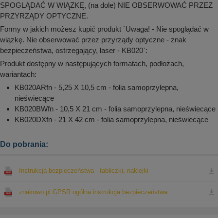
SPOGLĄDAĆ W WIĄZKĘ, (na dole) NIE OBSERWOWAĆ PRZEZ
PRZYRZĄDY OPTYCZNE.
Formy w jakich możesz kupić produkt `Uwaga! - Nie spoglądać w
wiązkę. Nie obserwować przez przyrządy optyczne - znak
bezpieczeństwa, ostrzegający, laser - KB020`:
Produkt dostępny w następujących formatach, podłożach,
wariantach:
KB020ARfn - 5,25 X 10,5 cm - folia samoprzylepna,
nieświecące
KB020BWfn - 10,5 X 21 cm - folia samoprzylepna, nieświecące
KB020DXfn - 21 X 42 cm - folia samoprzylepna, nieświecące
Do pobrania:
Instrukcja bezpieczeństwa - tabliczki, naklejki
znakowo.pl GPSR ogólna instrukcja bezpieczeństwa