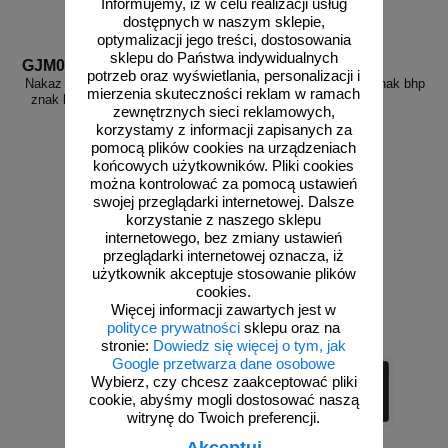
Informujemy, iż w celu realizacji usług
dostępnych w naszym sklepie,
optymalizacji jego treści, dostosowania
sklepu do Państwa indywidualnych
GJM004
GL003
potrzeb oraz wyświetlania, personalizacji i
Nakaz stosowania ochrony oczu -
Załóż okulary ochronne - znak bhp
mierzenia skuteczności reklam w ramach
znak bhp nakazujący - GJM004
nakazujący - GL003
zewnętrznych sieci reklamowych,
korzystamy z informacji zapisanych za
pomocą plików cookies na urządzeniach
końcowych użytkowników. Pliki cookies
można kontrolować za pomocą ustawień
swojej przeglądarki internetowej. Dalsze
od 2,58 zł
od 2,96 zł
korzystanie z naszego sklepu
2,10 zł netto
2,41 zł netto
internetowego, bez zmiany ustawień
do koszyka
do koszyka
przeglądarki internetowej oznacza, iż
użytkownik akceptuje stosowanie plików
cookies.
Więcej informacji zawartych jest w
polityce prywatności
sklepu oraz na
stronie:
Dowiedz się więcej o tym, jak
Google przetwarza dane osobowe
Wybierz, czy chcesz zaakceptować pliki
cookie, abyśmy mogli dostosować naszą
witrynę do Twoich preferencji.