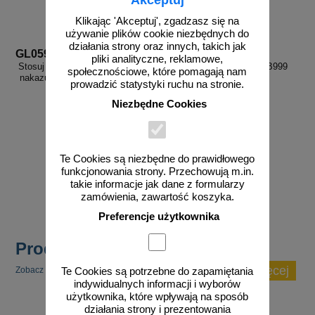
Akceptuj
Klikając 'Akceptuj', zgadzasz się na
używanie plików cookie niezbędnych do
działania strony oraz innych, takich jak
GL059
KB999
pliki analityczne, reklamowe,
Stosuj gogle ochronne - znak bhp
Zamów własny wzór - KB999
społecznościowe, które pomagają nam
nakazujący, informujący - GL059
prowadzić statystyki ruchu na stronie.
Niezbędne Cookies
od 2,96 zł
Te Cookies są niezbędne do prawidłowego
funkcjonowania strony. Przechowują m.in.
2,41 zł netto
takie informacje jak dane z formularzy
do koszyka
zobacz
zamówienia, zawartość koszyka.
Preferencje użytkownika
Produkty popularne
zobacz więcej
Zobacz inne popularne produkty w tej kategorii.
Te Cookies są potrzebne do zapamiętania
indywidualnych informacji i wyborów
użytkownika, które wpływają na sposób
działania strony i prezentowania