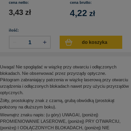
cena netto:
cena brutto:
aków drogowych
trowe i hektometrowe
olejowe
wa na zimno
bramowe
3,43
zł
4,22
zł
e i piktogramy IMO
tura miejska
ci parkowe i miejskie - uliczne
ilość:
infrastruktury biurowo-magazynowej
e miejskie
owery zewnętrzne
 biura
do koszyka
gazynowe i oznakowanie regałów
hali produkcyjnej
rzwi
rzylepne
 drzwi
Uwaga! Nie spoglądać w wiązkę przy otwarciu i odłączonych
blokadach. Nie obserwować przez przyrządy optyczne.
Piktogram zabraniający patrzenia w wiązkę laserową przy otwarciu
urządzenia i odłączonych blokadach nawet przy użyciu przyrządów
optycznych.
Żółty, prostokątny znak z czarną, grubą obwódką (prostokąt
położony na dłuższym boku).
Wewnątrz znaku napis: (u góry) UWAGA!, (poniżej)
PROMIENIOWANIE LASEROWE, (poniżej) PRY OTWARCIU,
(poniżej) I ODŁĄCZONYCH BLOKADACH, (poniżej) NIE