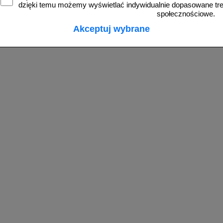
do koszyka
do koszyka
dzięki temu możemy wyświetlać indywidualnie dopasowane treś
społecznościowe.
Akceptuj wybrane