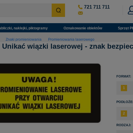
721 711 711
abliczki, naklejki, piktogramy
Oznakowanie obiektów
Sprzęt P
Znaki promieniowania
Promieniowania laserowego
 Unikać wiązki laserowej - znak bezpiec
FORMAT:
PODŁOŻE
RODZAJ: