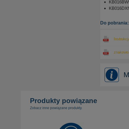
KB016BWfn 
KB016DXfn 
Do pobrania:
Instrukcj
znakowo.
M
Produkty powiązane
Zobacz inne powiązane produkty.