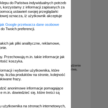
 sklepu do Państwa indywidualnych potrzeb
h, korzystamy z informacji zapisanych za
pomocą ustawień swojej przeglądarki
etowej oznacza, iż użytkownik akceptuje
 jak Google przetwarza dane osobowe
o Twoich preferencji.
akich jak pliki analityczne, reklamowe,
onie.
. Przechowują m.in. takie informacje jak
KB006
rtość koszyka.
ieniowanie
Uwaga! Promieniowanie laserowe. Urządzenie
zegający,
laserowe klasy 1 - znak bezpieczeństwa,
formacji i wyborów użytkownika, które
ostrzegający, laser - KB006
np. liczba produktów na stronie, kolejność
ukiwane frazy.
adzić anonimowe informacje pomagające
m.in. dowiedzieć się, które treści są
od 4,22 zł
3,43 zł netto
 użytkownika na stronach internetowych,