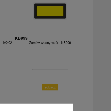
KB999
 - IAX02
Zamów własny wzór - KB999
zobacz