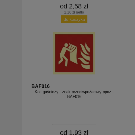
od 2,58 zł
2,10 zł netto
do koszyka
BAF016
Koc gaśniczy - znak przeciwpożarowy ppoż -
BAF016
od 1,93 zł