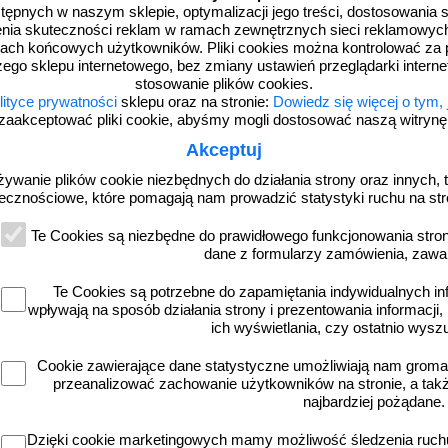
dostępnych w naszym sklepie, optymalizacji jego treści, dostosowania
więcej
rzenia skuteczności reklam w ramach zewnętrznych sieci reklamowyc
ach końcowych użytkowników. Pliki cookies można kontrolować za 
zego sklepu internetowego, bez zmiany ustawień przeglądarki intern
stosowanie plików cookies.
lityce prywatności
sklepu oraz na stronie:
Dowiedz się więcej o tym,
zaakceptować pliki cookie, abyśmy mogli dostosować naszą witrynę d
Akceptuj
żywanie plików cookie niezbędnych do działania strony oraz innych, t
ecznościowe, które pomagają nam prowadzić statystyki ruchu na str
Te Cookies są niezbędne do prawidłowego funkcjonowania strony
KB005
dane z formularzy zamówienia, zawa
 - Chronić oczy i skórę przed prom.
Uwaga! Widzialne i niewidzialne prom
lub rozproszonym. Urządzenie laserowe
laserowe - znak bezpieczeństwa, ostr
Te Cookies są potrzebne do zapamiętania indywidualnych in
nak bezpieczeństwa, ostrzegający, laser
laser - KB005
wpływają na sposób działania strony i prezentowania informacji, 
- KB010
ich wyświetlania, czy ostatnio wysz
Cookie zawierające dane statystyczne umożliwiają nam grom
przeanalizować zachowanie użytkowników na stronie, a także 
najbardziej pożądane.
od 4,22 zł
od 4,22 zł
3,43 zł netto
3,43 zł netto
Dzięki cookie marketingowych mamy możliwość śledzenia ruchu