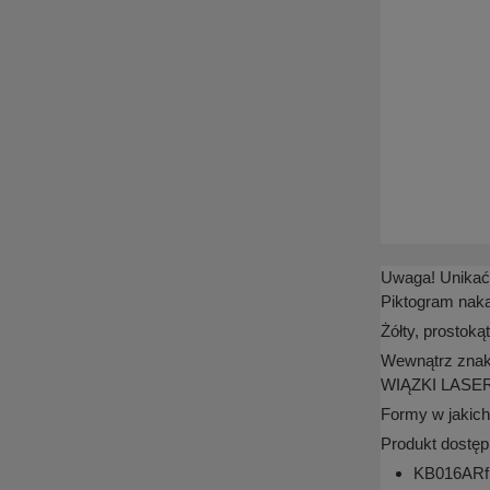
Uwaga! Unikać 
Piktogram naka
Żółty, prostok
Wewnątrz znak
WIĄZKI LASE
Formy w jakich
Produkt dostęp
KB016ARfn 