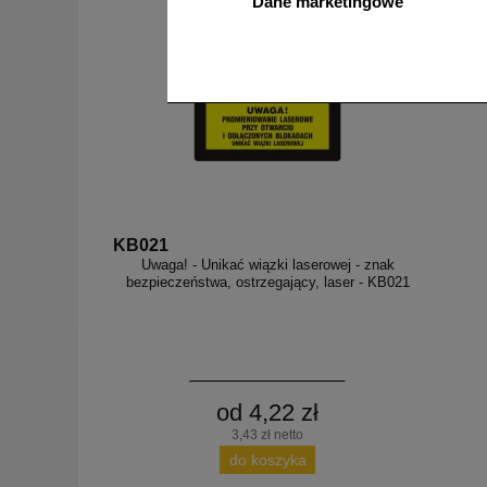
Dane marketingowe
do koszyka
KB021
Uwaga! - Unikać wiązki laserowej - znak
bezpieczeństwa, ostrzegający, laser - KB021
od 4,22 zł
3,43 zł netto
do koszyka