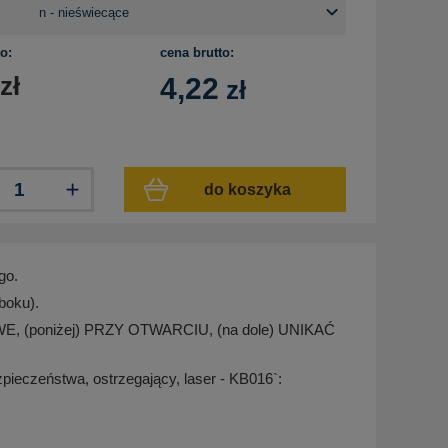
o:
cena brutto:
zł
4,22
zł
do koszyka
go.
boku).
E, (poniżej) PRZY OTWARCIU, (na dole) UNIKAĆ
pieczeństwa, ostrzegający, laser - KB016`: