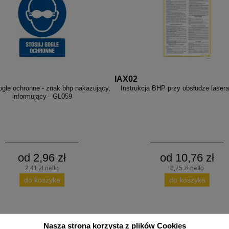
IAX02
ogle ochronne - znak bhp nakazujący,
Instrukcja BHP przy obsłudze lasera
informujący - GL059
od 2,96 zł
od 10,76 zł
2,41 zł netto
8,75 zł netto
do koszyka
do koszyka
Nasza strona korzysta z plików Cookies