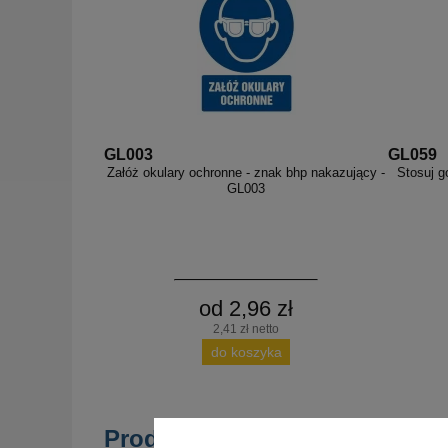
GL003
GL059
Załóż okulary ochronne - znak bhp nakazujący -
Stosuj g
GL003
od 2,96 zł
2,41 zł netto
do koszyka
Produkty popularne