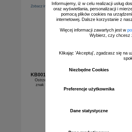
Informujemy, iż w celu realizacji usług 
zobacz 
Zobacz inne popularne produkty w tej kategorii.
oraz wyświetlania, personalizacji i mie
pomocą plików cookies na urządzeni
internetowej. Dalsze korzystanie z nas
Więcej informacji zawartych jest w
po
Wybierz, czy chcesz 
Klikając 'Akceptuj', zgadzasz się na u
społ
Niezbędne Cookies
KB001
KB010
Ostrzeżenie przed promieniami laserowymi -
Uwaga!
znak bezpieczeństwa, ostrzegający, laser -
bezpośr. 
Preferencje użytkownika
KB001
kl. 4 - z
Dane statystyczne
od 3,74 zł
3,04 zł netto