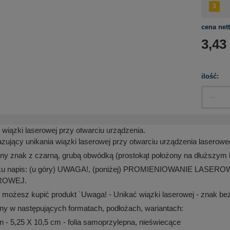
cena nett
3,43
ilość:
wiązki laserowej przy otwarciu urządzenia.
zujący unikania wiązki laserowej przy otwarciu urządzenia laserowe
ątny znak z czarną, grubą obwódką (prostokąt położony na dłuższym 
u napis: (u góry) UWAGA!, (poniżej) PROMIENIOWANIE LASEROW
ROWEJ.
 możesz kupić produkt `Uwaga! - Unikać wiązki laserowej - znak bez
ny w następujących formatach, podłożach, wariantach:
- 5,25 X 10,5 cm - folia samoprzylepna, nieświecące