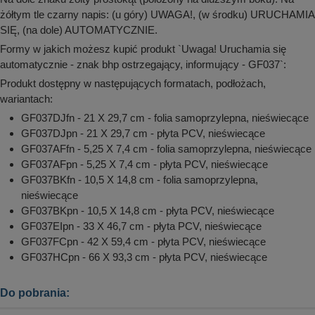
żółtym tle czarny napis: (u góry) UWAGA!, (w środku) URUCHAMIA
SIĘ, (na dole) AUTOMATYCZNIE.
Formy w jakich możesz kupić produkt `Uwaga! Uruchamia się
automatycznie - znak bhp ostrzegający, informujący - GF037`:
Produkt dostępny w następujących formatach, podłożach,
wariantach:
GF037DJfn - 21 X 29,7 cm - folia samoprzylepna, nieświecące
GF037DJpn - 21 X 29,7 cm - płyta PCV, nieświecące
GF037AFfn - 5,25 X 7,4 cm - folia samoprzylepna, nieświecące
GF037AFpn - 5,25 X 7,4 cm - płyta PCV, nieświecące
GF037BKfn - 10,5 X 14,8 cm - folia samoprzylepna,
nieświecące
GF037BKpn - 10,5 X 14,8 cm - płyta PCV, nieświecące
GF037EIpn - 33 X 46,7 cm - płyta PCV, nieświecące
GF037FCpn - 42 X 59,4 cm - płyta PCV, nieświecące
GF037HCpn - 66 X 93,3 cm - płyta PCV, nieświecące
Do pobrania: