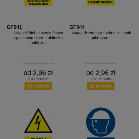
GF041
GF044
Uwaga! Niebezpieczeństwo
Uwaga! Elementy ruchome - znak
zgniecenia dłoni - tabliczka
piktogram
naklejka
od 2,96 zł
od 2,96 zł
2,41 zł netto
2,41 zł netto
do koszyka
do koszyka