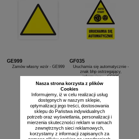
GE999
GF035
Zamów własny wzór - GE999
Uruchamia się automatycznie -
znak bhp ostrzegający,
informujący - GF035
Nasza strona korzysta z plików
Cookies
Informujemy, iż w celu realizacji usług
dostępnych w naszym sklepie,
od 2,96 zł
optymalizacji jego treści, dostosowania
sklepu do Państwa indywidualnych
2,41 zł netto
potrzeb oraz wyświetlania, personalizacji i
zobacz
do koszyka
mierzenia skuteczności reklam w ramach
zewnętrznych sieci reklamowych,
korzystamy z informacji zapisanych za