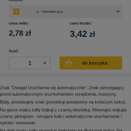
aków drogowych
trowe i hektometrowe
olejowe
wa na zimno
bramowe
e i piktogramy IMO
tura miejska
cena netto:
cena brutto:
ci parkowe i miejskie - uliczne
2,78
zł
3,42
zł
infrastruktury biurowo-magazynowej
e miejskie
owery zewnętrzne
 biura
gazynowe i oznakowanie regałów
hali produkcyjnej
ilość:
rzwi
rzylepne
do koszyka
 drzwi
Znak "Uwaga! Uruchamia się automatycznie". Znak ostrzegający
przed automatycznym uruchomieniem urządzenia, maszyny.
Biały, prostokątny znak (prostokąt postawiony na krótszym boku).
Na górze znaku żółty trójkąt z czarną obwódką. Wewnątrz trójkąta
czarny piktogram -
wirujące koło / automatyczne uruchamianie /
spirala / wirowanie.
Na dole znaku żółty prostokąt (położony na dłuższym boku). Na