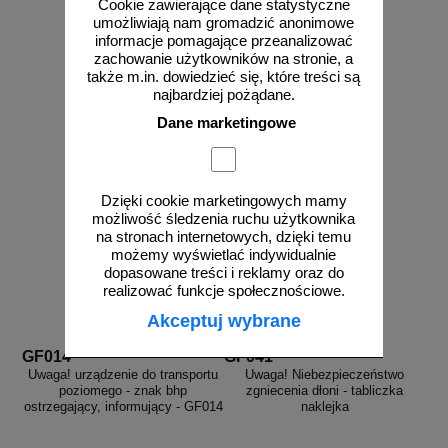
Cookie zawierające dane statystyczne
umożliwiają nam gromadzić anonimowe
od 2,96 zł
od 2,96 zł
informacje pomagające przeanalizować
zachowanie użytkowników na stronie, a
2,41 zł netto
2,41 zł netto
także m.in. dowiedzieć się, które treści są
do koszyka
do koszyka
najbardziej pożądane.
Dane marketingowe
Dzięki cookie marketingowych mamy
możliwość śledzenia ruchu użytkownika
na stronach internetowych, dzięki temu
możemy wyświetlać indywidualnie
dopasowane treści i reklamy oraz do
realizować funkcje społecznościowe.
Akceptuj wybrane
GF014
GF041
Uwaga! urządzenie do transportu
Uwaga! Niebezpieczeństwo
poziomego - znak bhp
zgniecenia dłoni - tabliczka
ostrzegający, informujący - GF014
naklejka