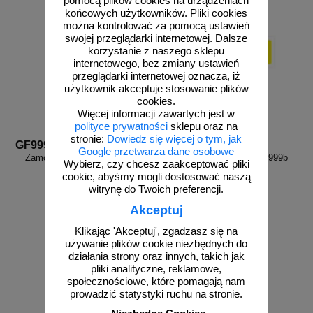
pomocą plików cookies na urządzeniach
końcowych użytkowników. Pliki cookies
można kontrolować za pomocą ustawień
swojej przeglądarki internetowej. Dalsze
korzystanie z naszego sklepu
internetowego, bez zmiany ustawień
przeglądarki internetowej oznacza, iż
użytkownik akceptuje stosowanie plików
cookies.
Więcej informacji zawartych jest w
polityce prywatności
sklepu oraz na
stronie:
Dowiedz się więcej o tym, jak
GF999a
GF999b
Google przetwarza dane osobowe
Zamów własny wzór - GF999a
Zamów własny wzór - GF999b
Wybierz, czy chcesz zaakceptować pliki
cookie, abyśmy mogli dostosować naszą
witrynę do Twoich preferencji.
Akceptuj
Klikając 'Akceptuj', zgadzasz się na
używanie plików cookie niezbędnych do
działania strony oraz innych, takich jak
pliki analityczne, reklamowe,
zobacz
zobacz
społecznościowe, które pomagają nam
prowadzić statystyki ruchu na stronie.