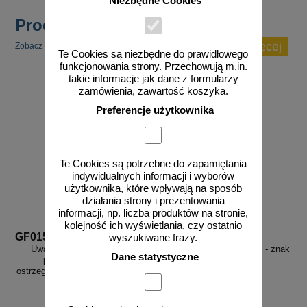
Niezbędne Cookies
Produkty popularne
zobacz więcej
Zobacz inne popularne produkty w tej kategorii.
Te Cookies są niezbędne do prawidłowego
funkcjonowania strony. Przechowują m.in.
takie informacje jak dane z formularzy
zamówienia, zawartość koszyka.
Preferencje użytkownika
Te Cookies są potrzebne do zapamiętania
indywidualnych informacji i wyborów
użytkownika, które wpływają na sposób
działania strony i prezentowania
informacji, np. liczba produktów na stronie,
kolejność ich wyświetlania, czy ostatnio
GF015
GF044
wyszukiwane frazy.
Uwaga! niebezpieczeństwo
Uwaga! Elementy ruchome - znak
Dane statystyczne
porażenia - znak bhp
piktogram
ostrzegający, informujący - GF015