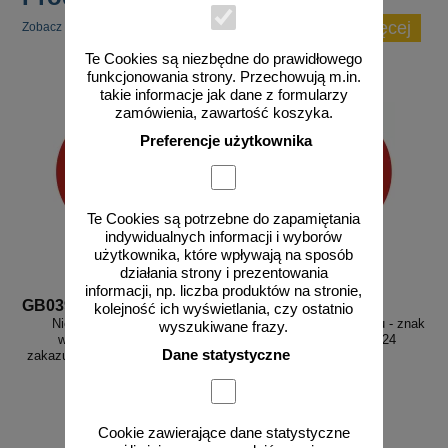
zobacz więcej
Zobacz inne popularne produkty w tej kategorii.
Te Cookies są niezbędne do prawidłowego
funkcjonowania strony. Przechowują m.in.
takie informacje jak dane z formularzy
zamówienia, zawartość koszyka.
Preferencje użytkownika
Te Cookies są potrzebne do zapamiętania
indywidualnych informacji i wyborów
użytkownika, które wpływają na sposób
działania strony i prezentowania
informacji, np. liczba produktów na stronie,
GB039
GB024
kolejność ich wyświetlania, czy ostatnio
Nieupoważnionym wstęp
Zakaz spożywania alkoholu - znak
wyszukiwane frazy.
wzbroniony - znak bhp
bhp zakazujący - GB024
Dane statystyczne
zakazujący, informujący - GB039
Cookie zawierające dane statystyczne