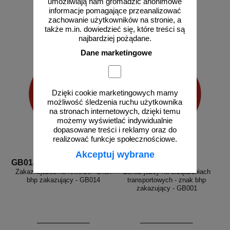
od 2,58 zł
od 2,58 zł
umożliwiają nam gromadzić anonimowe
informacje pomagające przeanalizować
2,10 zł netto
2,10 zł netto
zachowanie użytkowników na stronie, a
do koszyka
do koszyka
także m.in. dowiedzieć się, które treści są
najbardziej pożądane.
Dane marketingowe
Dzięki cookie marketingowych mamy
możliwość śledzenia ruchu użytkownika
na stronach internetowych, dzięki temu
możemy wyświetlać indywidualnie
dopasowane treści i reklamy oraz do
realizować funkcje społecznościowe.
Akceptuj wybrane
GB014
GB001
Zakaz wjazdu na rowerze - znak
Zakaz jazdy na urządzeniach
bhp zakazujący - GB014
transportowych - znak bhp
zakazujący - GB001