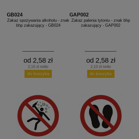
GB024
GAP002
Zakaz spożywania alkoholu - znak
Zakaz palenia tytoniu - znak bhp
bhp zakazujący - GB024
zakazujący - GAP002
od 2,58 zł
od 2,58 zł
2,10 zł netto
2,10 zł netto
do koszyka
do koszyka