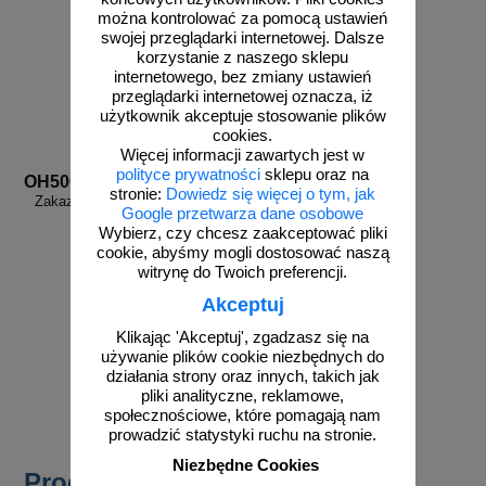
można kontrolować za pomocą ustawień
swojej przeglądarki internetowej. Dalsze
korzystanie z naszego sklepu
internetowego, bez zmiany ustawień
przeglądarki internetowej oznacza, iż
użytkownik akceptuje stosowanie plików
cookies.
Więcej informacji zawartych jest w
polityce prywatności
sklepu oraz na
OH500
stronie:
Dowiedz się więcej o tym, jak
Zakaz kąpieli, zakaz pływania -
Google przetwarza dane osobowe
znak, kąpieliska
Wybierz, czy chcesz zaakceptować pliki
cookie, abyśmy mogli dostosować naszą
witrynę do Twoich preferencji.
Akceptuj
od 117,58 zł
Klikając 'Akceptuj', zgadzasz się na
używanie plików cookie niezbędnych do
95,59 zł netto
działania strony oraz innych, takich jak
do koszyka
pliki analityczne, reklamowe,
społecznościowe, które pomagają nam
prowadzić statystyki ruchu na stronie.
Niezbędne Cookies
Produkty popularne