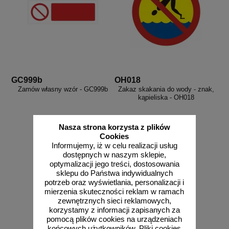
GC999b
OH018
Zamów własny wzór - GC999b
Zakaz skakania do wody - znak,
kąpieliska - OH018
Nasza strona korzysta z plików
Cookies
Informujemy, iż w celu realizacji usług
od 58,04 zł
dostępnych w naszym sklepie,
optymalizacji jego treści, dostosowania
47,19 zł netto
sklepu do Państwa indywidualnych
zobacz
do koszyka
potrzeb oraz wyświetlania, personalizacji i
mierzenia skuteczności reklam w ramach
zewnętrznych sieci reklamowych,
korzystamy z informacji zapisanych za
pomocą plików cookies na urządzeniach
końcowych użytkowników. Pliki cookies