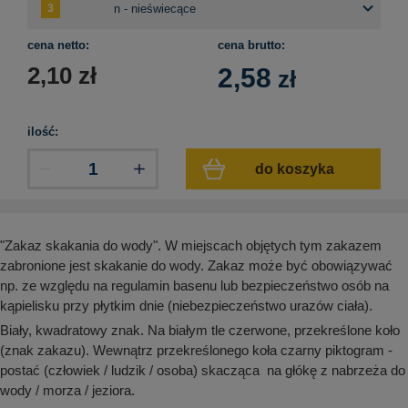
aków drogowych
trowe i hektometrowe
olejowe
wa na zimno
bramowe
cena netto:
cena brutto:
e i piktogramy IMO
tura miejska
2,10
zł
2,58
zł
ci parkowe i miejskie - uliczne
infrastruktury biurowo-magazynowej
e miejskie
owery zewnętrzne
 biura
ilość:
gazynowe i oznakowanie regałów
hali produkcyjnej
do koszyka
rzwi
rzylepne
 drzwi
"Zakaz skakania do wody". W miejscach objętych tym zakazem
zabronione jest skakanie do wody. Zakaz może być obowiązywać
np. ze względu na regulamin basenu lub bezpieczeństwo osób na
kąpielisku przy płytkim dnie (niebezpieczeństwo urazów ciała).
Biały, kwadratowy znak. Na białym tle czerwone, przekreślone koło
(znak zakazu). Wewnątrz przekreślonego koła czarny piktogram -
postać (człowiek / ludzik / osoba) skacząca na głókę z nabrzeża do
wody / morza / jeziora.