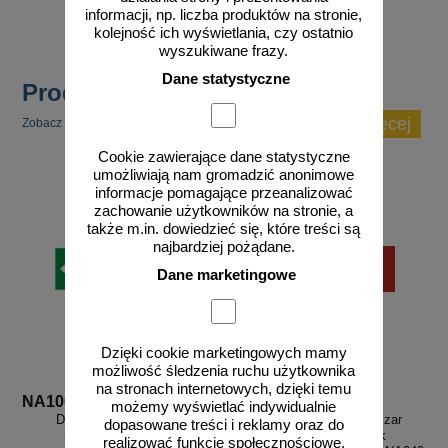
zobacz
informacji, np. liczba produktów na stronie,
kolejność ich wyświetlania, czy ostatnio
wyszukiwane frazy.
Dane statystyczne
Produkty popularne
zobacz więcej
Zobacz inne popularne produkty w tej kategorii.
Cookie zawierające dane statystyczne
umożliwiają nam gromadzić anonimowe
informacje pomagające przeanalizować
zachowanie użytkowników na stronie, a
także m.in. dowiedzieć się, które treści są
najbardziej pożądane.
Dane marketingowe
Dzięki cookie marketingowych mamy
możliwość śledzenia ruchu użytkownika
na stronach internetowych, dzięki temu
NA100
NA040
możemy wyświetlać indywidualnie
Droga ewakuacji - znak
Wstęp wzbroniony. Obszar
dopasowane treści i reklamy oraz do
informujący - NA100
niebezpieczny - znak
realizować funkcje społecznościowe.