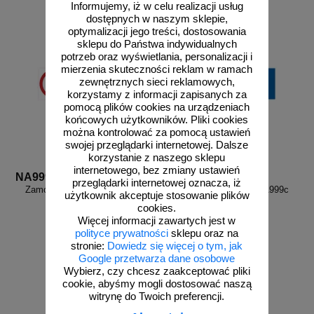
Informujemy, iż w celu realizacji usług
dostępnych w naszym sklepie,
optymalizacji jego treści, dostosowania
sklepu do Państwa indywidualnych
potrzeb oraz wyświetlania, personalizacji i
mierzenia skuteczności reklam w ramach
zewnętrznych sieci reklamowych,
korzystamy z informacji zapisanych za
pomocą plików cookies na urządzeniach
końcowych użytkowników. Pliki cookies
można kontrolować za pomocą ustawień
swojej przeglądarki internetowej. Dalsze
korzystanie z naszego sklepu
internetowego, bez zmiany ustawień
NA999b
NA999c
przeglądarki internetowej oznacza, iż
Zamów własny wzór - NA999b
Zamów własny wzór - NA999c
użytkownik akceptuje stosowanie plików
cookies.
Więcej informacji zawartych jest w
polityce prywatności
sklepu oraz na
stronie:
Dowiedz się więcej o tym, jak
Google przetwarza dane osobowe
Wybierz, czy chcesz zaakceptować pliki
cookie, abyśmy mogli dostosować naszą
witrynę do Twoich preferencji.
zobacz
zobacz