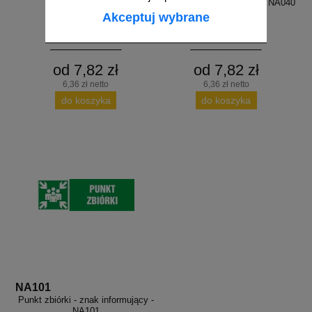
ostrzegający, informujący - NA040
Akceptuj wybrane
od 7,82 zł
od 7,82 zł
6,36 zł netto
6,36 zł netto
do koszyka
do koszyka
NA101
Punkt zbiórki - znak informujący -
NA101