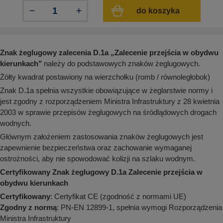
aków drogowych
trowe i hektometrowe
olejowe
do koszyka
wa na zimno
bramowe
e i piktogramy IMO
tura miejska
ci parkowe i miejskie - uliczne
Znak żeglugowy zalecenia D.1a
„
Zalecenie przejścia w obydwu
infrastruktury biurowo-magazynowej
e miejskie
kierunkach
"
należy do podstawowych znaków żeglugowych.
owery zewnętrzne
 biura
Żółty kwadrat postawiony na wierzchołku (romb / równoległobok)
gazynowe i oznakowanie regałów
hali produkcyjnej
Znak D.1a spełnia wszystkie obowiązujące w żeglarstwie normy i
rzwi
jest zgodny z rozporządzeniem Ministra Infrastruktury z 28 kwietnia
rzylepne
2003 w sprawie przepisów żeglugowych na śródlądowych drogach
 drzwi
wodnych.
Głównym założeniem zastosowania znaków żeglugowych jest
zapewnienie bezpieczeństwa oraz zachowanie wymaganej
ostrożności, aby nie spowodować kolizji na szlaku wodnym.
Certyfikowany Znak żeglugowy D.1a Zalecenie przejścia w
obydwu kierunkach
Certyfikowany
: Certyfikat CE (zgodność z normami UE)
Zgodny z normą
: PN-EN 12899-1, spełnia wymogi Rozporządzenia
Ministra Infrastruktury