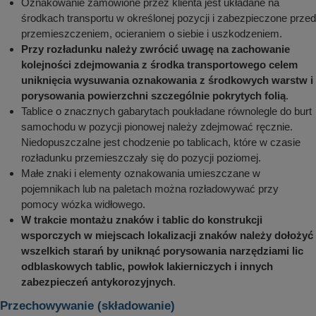
Oznakowanie zamówione przez klienta jest układane na
środkach transportu w określonej pozycji i zabezpieczone przed
przemieszczeniem, ocieraniem o siebie i uszkodzeniem.
Przy rozładunku należy zwrócić uwagę na zachowanie
kolejności zdejmowania z środka transportowego celem
uniknięcia wysuwania oznakowania z środkowych warstw i
porysowania powierzchni szczególnie pokrytych folią
.
Tablice o znacznych gabarytach poukładane równolegle do burt
samochodu w pozycji pionowej należy zdejmować ręcznie.
Niedopuszczalne jest chodzenie po tablicach, które w czasie
rozładunku przemieszczały się do pozycji poziomej.
Małe znaki i elementy oznakowania umieszczane w
pojemnikach lub na paletach można rozładowywać przy
pomocy wózka widłowego.
W trakcie montażu znaków i tablic do konstrukcji
wsporczych w miejscach lokalizacji znaków należy dołożyć
wszelkich starań by uniknąć porysowania narzędziami lic
odblaskowych tablic, powłok lakierniczych i innych
zabezpieczeń antykorozyjnych
.
Przechowywanie (składowanie)