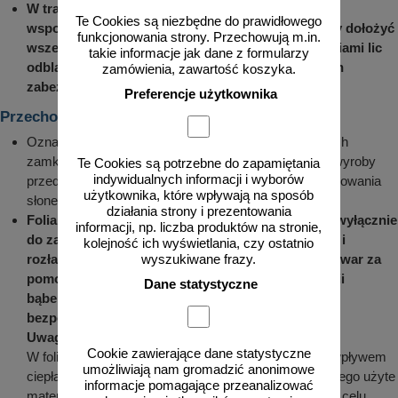
W trakcie montażu znaków i tablic do konstrukcji
Te Cookies są niezbędne do prawidłowego
wsporczych w miejscach lokalizacji znaków należy dołożyć
funkcjonowania strony. Przechowują m.in.
wszelkich starań by uniknąć porysowania narzędziami lic
takie informacje jak dane z formularzy
odblaskowych tablic, powłok lakierniczych i innych
zamówienia, zawartość koszyka.
zabezpieczeń antykorozyjnych
.
Preferencje użytkownika
Przechowywanie (składowanie)
Oznakowanie powinno być składowane w magazynach
zamkniętych lub zadaszonych wiatach, chroniących wyroby
Te Cookies są potrzebne do zapamiętania
indywidualnych informacji i wyborów
przed deszczem lub nadmiernym działaniem promieniowania
użytkownika, które wpływają na sposób
słonecznego.
działania strony i prezentowania
Folia, w którą pakowany jest element służy tylko i wyłącznie
informacji, np. liczba produktów na stronie,
do zabezpieczenia elementów w czasie transportu i
kolejność ich wyświetlania, czy ostatnio
rozładunku. W żadnym wypadku zabezpieczony towar za
wyszukiwane frazy.
pomocą: przekładek gąbkowych, kartonowych, folii
Dane statystyczne
bąbelkowych oraz folii typu stretch nie nadaje się
bezpośrednio do długiego składowania
.
Uwaga
:
Cookie zawierające dane statystyczne
W foliach znajdują się związki chemiczne, które pod wpływem
umożliwiają nam gromadzić anonimowe
ciepła i wilgoci mogą odbarwić powłokę malarską, dlatego użyte
informacje pomagające przeanalizować
materiały opakowaniowe muszą być doszczelnione w celu