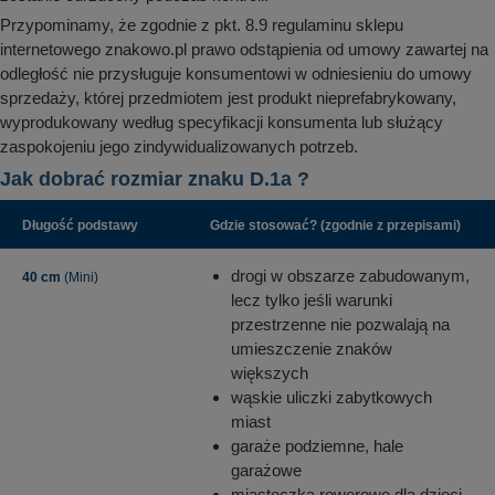
Przypominamy, że zgodnie z pkt. 8.9 regulaminu sklepu
internetowego znakowo.pl prawo odstąpienia od umowy zawartej na
odległość nie przysługuje konsumentowi w odniesieniu do umowy
sprzedaży, której przedmiotem jest produkt nieprefabrykowany,
wyprodukowany według specyfikacji konsumenta lub służący
zaspokojeniu jego zindywidualizowanych potrzeb.
Jak dobrać rozmiar znaku D.1a ?
Długość podstawy
Gdzie stosować? (zgodnie z przepisami)
drogi w obszarze zabudowanym,
40 cm
(Mini)
lecz tylko jeśli warunki
przestrzenne nie pozwalają na
umieszczenie znaków
większych
wąskie uliczki zabytkowych
miast
garaże podziemne, hale
garażowe
miasteczka rowerowe dla dzieci