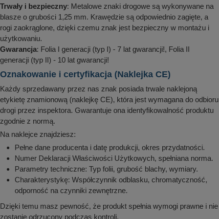
Trwały i bezpieczny
: Metalowe znaki drogowe są wykonywane na
blasze o grubości 1,25 mm. Krawędzie są odpowiednio zagięte, a
rogi zaokrąglone, dzięki czemu znak jest bezpieczny w montażu i
użytkowaniu.
Gwarancja
: Folia I generacji (typ I) - 7 lat gwarancji!, Folia II
generacji (typ II) - 10 lat gwarancji!
Oznakowanie i certyfikacja (Naklejka CE)
Każdy sprzedawany przez nas znak posiada trwale naklejoną
etykietę znamionową (naklejkę CE), która jest wymagana do odbioru
drogi przez inspektora. Gwarantuje ona identyfikowalność produktu
zgodnie z normą.
Na naklejce znajdziesz:
Pełne dane producenta i datę produkcji, okres przydatności.
Numer Deklaracji Właściwości Użytkowych, spełniana norma.
Parametry techniczne: Typ folii, grubość blachy, wymiary.
Charakterystykę: Współczynnik odblasku, chromatyczność,
odporność na czynniki zewnętrzne.
Dzięki temu masz pewność, że produkt spełnia wymogi prawne i nie
zostanie odrzucony podczas kontroli.