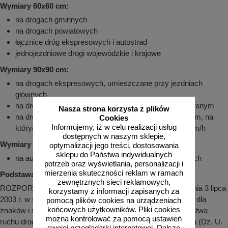
Wymiary 60x60 cm:
na drogach gminnych
na drogach powiatowych
łącznice dróg ekspresowych i autostrad
jednojezdniowe drogi wojewódzkie i krajowe
Wymiary 90x90 cm:
na drogach ekspresowych, umieszczane przy jezdniach
głównych
na drogach dwujezdniowych poza obszarem zabudowanym
Nasza strona korzysta z plików
na drogach dwujezdniowych w obszarze zabudowanym, na
Cookies
Informujemy, iż w celu realizacji usług
których dopuszczalna prędkość jest większa niż 60 km/h
dostępnych w naszym sklepie,
Wymiary 120x120 cm:
optymalizacji jego treści, dostosowania
sklepu do Państwa indywidualnych
na autostradach, umieszczane przy jezdniach głównych
potrzeb oraz wyświetlania, personalizacji i
mierzenia skuteczności reklam w ramach
Podstawa prawna:
zewnętrznych sieci reklamowych,
ROZPORZĄDZENIE MINISTRA INFRASTRUKTURY z dnia 3 lipca
korzystamy z informacji zapisanych za
2003 r. w sprawie szczegółowych warunków technicznych dla
pomocą plików cookies na urządzeniach
końcowych użytkowników. Pliki cookies
znaków i sygnałów drogowych oraz urządzeń bezpieczeństwa
można kontrolować za pomocą ustawień
ruchu drogowego i warunków ich umieszczania na drogach (Dz. U.