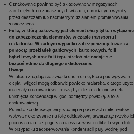
Oznakowanie powinno być składowane w magazynach
zamkniętych lub zadaszonych wiatach, chroniących wyroby
przed deszczem lub nadmiernym działaniem promieniowania
słonecznego.
Folia, w którą pakowany jest element służy tylko i wyłącznie
do zabezpieczenia elementów w czasie transportu i
rozładunku. W żadnym wypadku zabezpieczony towar za
pomocą: przekładek gąbkowych, kartonowych, folii
bąbelkowych oraz folii typu stretch nie nadaje się
bezpośrednio do długiego składowania
.
Uwaga
:
W foliach znajdują się związki chemiczne, które pod wpływem
ciepła i wilgoci mogą odbarwić powłokę malarską, dlatego użyte
materiały opakowaniowe muszą być doszczelnione w celu
uniknięcia kondensacji wilgoci pomiędzy powłoką, a folią
opakowaniową.
Ponadto kondensacja pary wodnej na powierzchni elementów
wpływa niekorzystnie na folię odblaskową, stwarzając ryzyko jej
podnoszenia oraz pogorszenia właściwości odblaskowych folii.
W przypadku zaobserwowania kondensacji pary wodnej pod