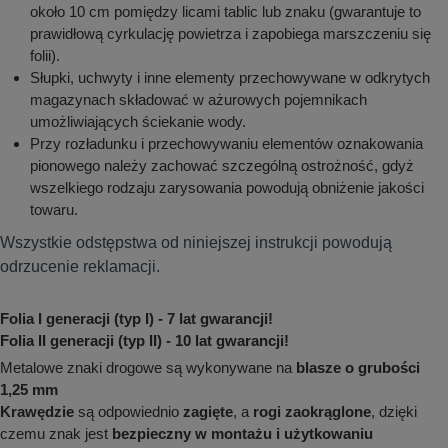
około 10 cm pomiędzy licami tablic lub znaku (gwarantuje to
prawidłową cyrkulację powietrza i zapobiega marszczeniu się
folii).
Słupki, uchwyty i inne elementy przechowywane w odkrytych
magazynach składować w ażurowych pojemnikach
umożliwiających ściekanie wody.
Przy rozładunku i przechowywaniu elementów oznakowania
pionowego należy zachować szczególną ostrożność, gdyż
wszelkiego rodzaju zarysowania powodują obniżenie jakości
towaru.
Wszystkie odstępstwa od niniejszej instrukcji powodują
odrzucenie reklamacji.
Folia I generacji (typ I) - 7 lat gwarancji!
Folia II generacji (typ II) - 10 lat gwarancji!
Metalowe znaki drogowe są wykonywane na
blasze o grubości
1,25 mm
Krawędzie
są odpowiednio
zagięte
, a
rogi zaokrąglone
, dzięki
czemu znak jest
bezpieczny w montażu i użytkowaniu