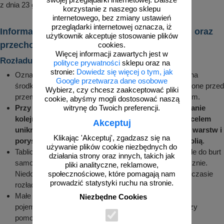
swojej przeglądarki internetowej. Dalsze
z dnia 23 grudnia 2003 r.)
korzystanie z naszego sklepu
internetowego, bez zmiany ustawień
przeglądarki internetowej oznacza, iż
Informacje dotyczące transportu, rozładunku oraz
użytkownik akceptuje stosowanie plików
przechowywania znaków drogowych
cookies.
Więcej informacji zawartych jest w
Rozładunek i montaż
polityce prywatności
sklepu oraz na
stronie:
Dowiedz się więcej o tym, jak
Oznakowanie zamówione przez klienta jest układane na
Google przetwarza dane osobowe
środkach transportu w określonej pozycji i zabezpieczone przed
Wybierz, czy chcesz zaakceptować pliki
przemieszczeniem, ocieraniem o siebie i uszkodzeniem.
cookie, abyśmy mogli dostosować naszą
Przy rozładunku należy zwrócić uwagę na zachowanie
witrynę do Twoich preferencji.
kolejności zdejmowania z środka transportowego celem
Akceptuj
uniknięcia wysuwania oznakowania z środkowych warstw i
Klikając 'Akceptuj', zgadzasz się na
porysowania powierzchni szczególnie pokrytych folią
.
używanie plików cookie niezbędnych do
Tablice o znacznych gabarytach poukładane równolegle do burt
działania strony oraz innych, takich jak
samochodu w pozycji pionowej należy zdejmować ręcznie.
pliki analityczne, reklamowe,
Niedopuszczalne jest chodzenie po tablicach, które w czasie
społecznościowe, które pomagają nam
prowadzić statystyki ruchu na stronie.
rozładunku przemieszczały się do pozycji poziomej.
Małe znaki i elementy oznakowania umieszczane w
Niezbędne Cookies
pojemnikach lub na paletach można rozładowywać przy
pomocy wózka widłowego.