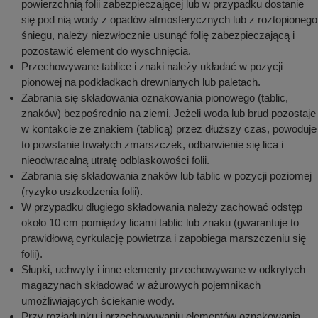
powierzchnią folii zabezpieczającej lub w przypadku dostanie
się pod nią wody z opadów atmosferycznych lub z roztopionego
śniegu, należy niezwłocznie usunąć folię zabezpieczającą i
pozostawić element do wyschnięcia.
Przechowywane tablice i znaki należy układać w pozycji
pionowej na podkładkach drewnianych lub paletach.
Zabrania się składowania oznakowania pionowego (tablic,
znaków) bezpośrednio na ziemi. Jeżeli woda lub brud pozostaje
w kontakcie ze znakiem (tablicą) przez dłuższy czas, powoduje
to powstanie trwałych zmarszczek, odbarwienie się lica i
nieodwracalną utratę odblaskowości folii.
Zabrania się składowania znaków lub tablic w pozycji poziomej
(ryzyko uszkodzenia folii).
W przypadku długiego składowania należy zachować odstęp
około 10 cm pomiędzy licami tablic lub znaku (gwarantuje to
prawidłową cyrkulację powietrza i zapobiega marszczeniu się
folii).
Słupki, uchwyty i inne elementy przechowywane w odkrytych
magazynach składować w ażurowych pojemnikach
umożliwiających ściekanie wody.
Przy rozładunku i przechowywaniu elementów oznakowania