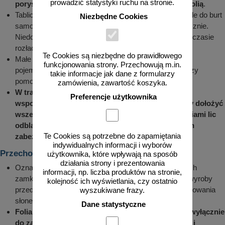
prowadzić statystyki ruchu na stronie.
porysowania powierzchni szczególnie pokrytych folią
.
Tablice o znacznych gabarytach poukładane równolegle do burt
Niezbędne Cookies
samochodu w pozycji pionowej należy zdejmować ręcznie.
Niedopuszczalne jest chodzenie po tablicach, które w czasie
rozładunku przemieszczały się do pozycji poziomej.
Te Cookies są niezbędne do prawidłowego
Małe znaki i elementy oznakowania umieszczane w
funkcjonowania strony. Przechowują m.in.
pojemnikach lub na paletach można rozładowywać przy
takie informacje jak dane z formularzy
pomocy wózka widłowego.
zamówienia, zawartość koszyka.
W trakcie montażu znaków i tablic do konstrukcji
Preferencje użytkownika
wsporczych w miejscach lokalizacji znaków należy dołożyć
wszelkich starań by uniknąć porysowania narzędziami lic
odblaskowych tablic, powłok lakierniczych i innych
Te Cookies są potrzebne do zapamiętania
zabezpieczeń antykorozyjnych
.
indywidualnych informacji i wyborów
Przechowywanie (składowanie)
użytkownika, które wpływają na sposób
działania strony i prezentowania
Oznakowanie powinno być składowane w magazynach
informacji, np. liczba produktów na stronie,
zamkniętych lub zadaszonych wiatach, chroniących wyroby
kolejność ich wyświetlania, czy ostatnio
przed deszczem lub nadmiernym działaniem promieniowania
wyszukiwane frazy.
słonecznego.
Dane statystyczne
Folia, w którą pakowany jest element służy tylko i wyłącznie
do zabezpieczenia elementów w czasie transportu i