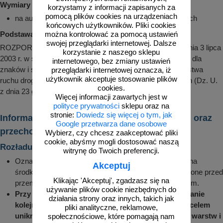
Wymiary 120x120 cm:
korzystamy z informacji zapisanych za
pomocą plików cookies na urządzeniach
na autostradach, umieszczane przy jezdniach głównych
końcowych użytkowników. Pliki cookies
Podstawa prawna:
można kontrolować za pomocą ustawień
swojej przeglądarki internetowej. Dalsze
ROZPORZĄDZENIE MINISTRA INFRASTRUKTURY z dnia 3 lipca
korzystanie z naszego sklepu
2003 r. w sprawie szczegółowych warunków technicznych dla
internetowego, bez zmiany ustawień
znaków i sygnałów drogowych oraz urządzeń bezpieczeństwa
przeglądarki internetowej oznacza, iż
użytkownik akceptuje stosowanie plików
ruchu drogowego i warunków ich umieszczania na drogach (Dz. U.
cookies.
z dnia 23 grudnia 2003 r.)
Więcej informacji zawartych jest w
polityce prywatności
sklepu oraz na
stronie:
Dowiedz się więcej o tym, jak
Informacje dotyczące transportu, rozładunku oraz
Google przetwarza dane osobowe
przechowywania znaków drogowych
Wybierz, czy chcesz zaakceptować pliki
cookie, abyśmy mogli dostosować naszą
Rozładunek i montaż
witrynę do Twoich preferencji.
Oznakowanie zamówione przez klienta jest układane na
Akceptuj
środkach transportu w określonej pozycji i zabezpieczone przed
Klikając 'Akceptuj', zgadzasz się na
przemieszczeniem, ocieraniem o siebie i uszkodzeniem.
używanie plików cookie niezbędnych do
Przy rozładunku należy zwrócić uwagę na zachowanie
działania strony oraz innych, takich jak
kolejności zdejmowania z środka transportowego celem
pliki analityczne, reklamowe,
uniknięcia wysuwania oznakowania z środkowych warstw i
społecznościowe, które pomagają nam