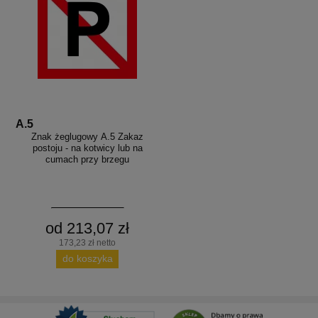
A.5
Znak żeglugowy A.5 Zakaz
postoju - na kotwicy lub na
cumach przy brzegu
od 213,07 zł
173,23 zł netto
do koszyka