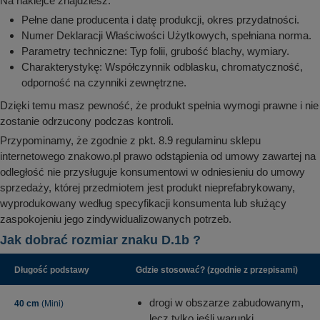
Na naklejce znajdziesz:
Pełne dane producenta i datę produkcji, okres przydatności.
Numer Deklaracji Właściwości Użytkowych, spełniana norma.
Parametry techniczne: Typ folii, grubość blachy, wymiary.
Charakterystykę: Współczynnik odblasku, chromatyczność,
odporność na czynniki zewnętrzne.
Dzięki temu masz pewność, że produkt spełnia wymogi prawne i nie
zostanie odrzucony podczas kontroli.
Przypominamy, że zgodnie z pkt. 8.9 regulaminu sklepu
internetowego znakowo.pl prawo odstąpienia od umowy zawartej na
odległość nie przysługuje konsumentowi w odniesieniu do umowy
sprzedaży, której przedmiotem jest produkt nieprefabrykowany,
wyprodukowany według specyfikacji konsumenta lub służący
zaspokojeniu jego zindywidualizowanych potrzeb.
Jak dobrać rozmiar znaku D.1b ?
Długość podstawy
Gdzie stosować? (zgodnie z przepisami)
drogi w obszarze zabudowanym,
40 cm
(Mini)
lecz tylko jeśli warunki