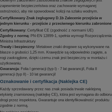
Głównym założeniem zastosowania znaków żeglugowych jest
zapewnienie bezpieczeństwa oraz zachowanie wymaganej
ostrożności, aby nie spowodować kolizji na szlaku wodnym.
Certyfikowany Znak żeglugowy D.1b Zalecenie przejścia w
jednym kierunku - przejście z przeciwnego kierunku zabronione
Certyfikowany
: Certyfikat CE (zgodność z normami UE)
Zgodny z normą
: PN-EN 12899-1, spełnia wymogi Rozporządzenia
Ministra Infrastruktury
Trwały i bezpieczny
: Metalowe znaki drogowe są wykonywane na
blasze o grubości 1,25 mm. Krawędzie są odpowiednio zagięte, a
rogi zaokrąglone, dzięki czemu znak jest bezpieczny w montażu i
użytkowaniu.
Gwarancja
: Folia I generacji (typ I) - 7 lat gwarancji!, Folia II
generacji (typ II) - 10 lat gwarancji!
Oznakowanie i certyfikacja (Naklejka CE)
Każdy sprzedawany przez nas znak posiada trwale naklejoną
etykietę znamionową (naklejkę CE), która jest wymagana do odbioru
drogi przez inspektora. Gwarantuje ona identyfikowalność produktu
zgodnie z normą.