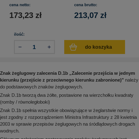
aków drogowych
trowe i hektometrowe
olejowe
cena netto:
cena brutto:
wa na zimno
bramowe
173,23
zł
213,07
zł
e i piktogramy IMO
tura miejska
ci parkowe i miejskie - uliczne
infrastruktury biurowo-magazynowej
ilość:
e miejskie
owery zewnętrzne
 biura
do koszyka
gazynowe i oznakowanie regałów
hali produkcyjnej
rzwi
rzylepne
 drzwi
Znak żeglugowy zalecenia D.1b
„
Zalecenie przejścia w jednym
kierunku (przejście z przeciwnego kierunku zabronione)
"
należy
do podstawowych znaków żeglugowych.
Znak D.1b tworzą dwa żółte, postawione na wierzchołku kwadraty
(romby / równoległoboki)
Znak D.1b spełnia wszystkie obowiązujące w żeglarstwie normy i
jest zgodny z rozporządzeniem Ministra Infrastruktury z 28 kwietnia
2003 w sprawie przepisów żeglugowych na śródlądowych drogach
wodnych.