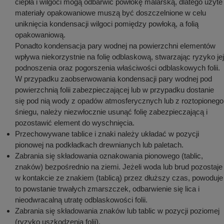
ciepła i wilgoci mogą odbarwić powłokę malarską, dlatego użyte
materiały opakowaniowe muszą być doszczelnione w celu
uniknięcia kondensacji wilgoci pomiędzy powłoką, a folią
opakowaniową.
Ponadto kondensacja pary wodnej na powierzchni elementów
wpływa niekorzystnie na folię odblaskową, stwarzając ryzyko jej
podnoszenia oraz pogorszenia właściwości odblaskowych folii.
W przypadku zaobserwowania kondensacji pary wodnej pod
powierzchnią folii zabezpieczającej lub w przypadku dostanie
się pod nią wody z opadów atmosferycznych lub z roztopionego
śniegu, należy niezwłocznie usunąć folię zabezpieczającą i
pozostawić element do wyschnięcia.
Przechowywane tablice i znaki należy układać w pozycji
pionowej na podkładkach drewnianych lub paletach.
Zabrania się składowania oznakowania pionowego (tablic,
znaków) bezpośrednio na ziemi. Jeżeli woda lub brud pozostaje
w kontakcie ze znakiem (tablicą) przez dłuższy czas, powoduje
to powstanie trwałych zmarszczek, odbarwienie się lica i
nieodwracalną utratę odblaskowości folii.
Zabrania się składowania znaków lub tablic w pozycji poziomej
(ryzyko uszkodzenia folii).