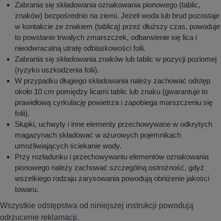
Zabrania się składowania oznakowania pionowego (tablic,
znaków) bezpośrednio na ziemi. Jeżeli woda lub brud pozostaje
w kontakcie ze znakiem (tablicą) przez dłuższy czas, powoduje
to powstanie trwałych zmarszczek, odbarwienie się lica i
nieodwracalną utratę odblaskowości folii.
Zabrania się składowania znaków lub tablic w pozycji poziomej
(ryzyko uszkodzenia folii).
W przypadku długiego składowania należy zachować odstęp
około 10 cm pomiędzy licami tablic lub znaku (gwarantuje to
prawidłową cyrkulację powietrza i zapobiega marszczeniu się
folii).
Słupki, uchwyty i inne elementy przechowywane w odkrytych
magazynach składować w ażurowych pojemnikach
umożliwiających ściekanie wody.
Przy rozładunku i przechowywaniu elementów oznakowania
pionowego należy zachować szczególną ostrożność, gdyż
wszelkiego rodzaju zarysowania powodują obniżenie jakości
towaru.
Wszystkie odstępstwa od niniejszej instrukcji powodują
odrzucenie reklamacji.