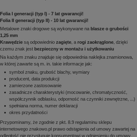
Folia I generacji (typ I) - 7 lat gwarancji!
Folia II generacji (typ II) - 10 lat gwarancji!
Metalowe znaki drogowe są wykonywane na
blasze o grubości
1,25 mm
Krawędzie
są odpowiednio
zagięte
, a
rogi zaokrąglone
, dzięki
czemu znak jest
bezpieczny w montażu i użytkowaniu
Na każdym znaku znajduje się odpowiednia naklejka znamionowa,
w której zawarte są m. in. takie informacje jak:
symbol znaku, grubość blachy, wymiary
producent, data produkcji
zamierzone zastosowanie
zasadnicze charakterystyki (mocowanie, chromatyczność,
współczynnik odblasku, odporność na czynniki zewnętrzne, ...)
spełniana norma, numer deklaracji
okres przydatności
Przypominamy, że zgodnie z pkt. 8.9 regulaminu sklepu
internetowego znakowo.pl prawo odstąpienia od umowy zawartej na
odległość nie przysługuje konsumentowi w odniesieniu do umowy