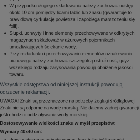
W przypadku długiego składowania należy zachować odstęp
około 10 cm pomiędzy licami tablic lub znaku (gwarantuje to
prawidłową cyrkulację powietrza i zapobiega marszczeniu się
folii).
Słupki, uchwyty i inne elementy przechowywane w odkrytych
magazynach składować w ażurowych pojemnikach
umożliwiających ściekanie wody.
Przy rozładunku i przechowywaniu elementów oznakowania
pionowego należy zachować szczególną ostrożność, gdyż
wszelkiego rodzaju zarysowania powodują obniżenie jakości
towaru.
Wszystkie odstępstwa od niniejszej instrukcji powodują
odrzucenie reklamacji.
UWAGA! Znaki są przeznaczone na potrzeby żeglugi śródlądowej.
Znaki nie są odporne na wodę morską. Nie dajemy żadnej gwarancji
jeśli chodzi o oddziaływanie wody morskiej.
Dostosowywanie wielkości znaku w myśl przepisów:
Wymiary 40x40 cm:
drogi w obszarze zabudowanym, lecz tylko jeśli warunki