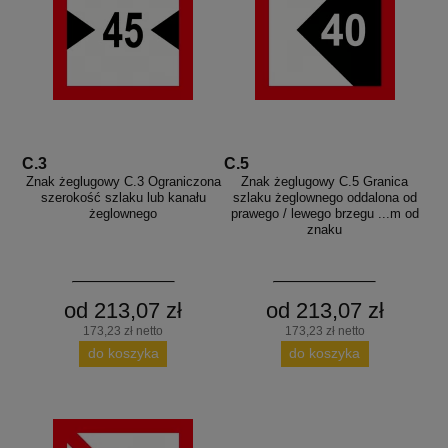
C.3
C.5
Znak żeglugowy C.3 Ograniczona
Znak żeglugowy C.5 Granica
szerokość szlaku lub kanału
szlaku żeglownego oddalona od
żeglownego
prawego / lewego brzegu ...m od
znaku
od 213,07 zł
od 213,07 zł
173,23 zł netto
173,23 zł netto
do koszyka
do koszyka