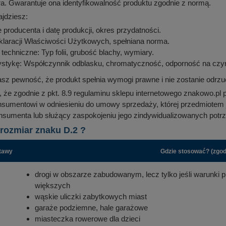
ra. Gwarantuje ona identyfikowalność produktu zgodnie z normą.
ajdziesz:
 producenta i datę produkcji, okres przydatności.
laracji Właściwości Użytkowych, spełniana norma.
techniczne: Typ folii, grubość blachy, wymiary.
ystykę: Współczynnik odblasku, chromatyczność, odporność na czyn
sz pewność, że produkt spełnia wymogi prawne i nie zostanie odrzu
że zgodnie z pkt. 8.9 regulaminu sklepu internetowego znakowo.pl 
nsumentowi w odniesieniu do umowy sprzedaży, której przedmiotem
onsumenta lub służący zaspokojeniu jego zindywidualizowanych potrz
rozmiar znaku D.2 ?
tawy
Gdzie stosować? (zgod
drogi w obszarze zabudowanym, lecz tylko jeśli warunki
większych
wąskie uliczki zabytkowych miast
garaże podziemne, hale garażowe
miasteczka rowerowe dla dzieci