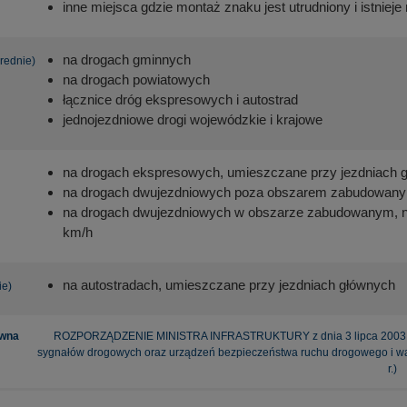
inne miejsca gdzie montaż znaku jest utrudniony i istniej
na drogach gminnych
rednie)
na drogach powiatowych
łącznice dróg ekspresowych i autostrad
jednojezdniowe drogi wojewódzkie i krajowe
na drogach ekspresowych, umieszczane przy jezdniach 
na drogach dwujezdniowych poza obszarem zabudowan
na drogach dwujezdniowych w obszarze zabudowanym, na
km/h
na autostradach, umieszczane przy jezdniach głównych
ie)
awna
ROZPORZĄDZENIE MINISTRA INFRASTRUKTURY z dnia 3 lipca 2003 r. 
sygnałów drogowych oraz urządzeń bezpieczeństwa ruchu drogowego i war
r.)