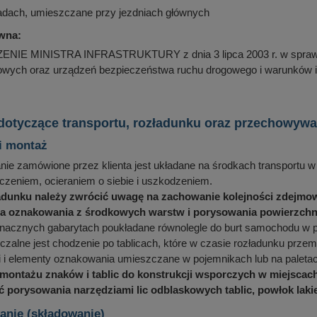
radach, umieszczane przy jezdniach głównych
wna:
E MINISTRA INFRASTRUKTURY z dnia 3 lipca 2003 r. w sprawie
wych oraz urządzeń bezpieczeństwa ruchu drogowego i warunków ic
 dotyczące transportu, rozładunku oraz przechowy
i montaż
e zamówione przez klienta jest układane na środkach transportu w 
zeniem, ocieraniem o siebie i uszkodzeniem.
adunku należy zwrócić uwagę na zachowanie kolejności zdejmow
 oznakowania z środkowych warstw i porysowania powierzchni 
znacznych gabarytach poukładane równolegle do burt samochodu w p
zalne jest chodzenie po tablicach, które w czasie rozładunku przemi
i i elementy oznakowania umieszczane w pojemnikach lub na pale
 montażu znaków i tablic do konstrukcji wsporczych w miejscach
ć porysowania narzędziami lic odblaskowych tablic, powłok laki
nie (składowanie)