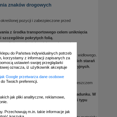
wania znaków drogowych
określonej pozycji i zabezpieczone przed
ania z środka transportowego celem uniknięcia
szczególnie pokrytych folią
.
ozycji pionowej należy zdejmować ręcznie.
eszczały się do pozycji poziomej.
 sklepu do Państwa indywidualnych potrzeb
tach można rozładowywać przy pomocy wózka widłowego.
h, korzystamy z informacji zapisanych za
 lokalizacji znaków należy dołożyć wszelkich starań
pomocą ustawień swojej przeglądarki
erniczych i innych zabezpieczeń antykorozyjnych
.
etowej oznacza, iż użytkownik akceptuje
 jak Google przetwarza dane osobowe
o Twoich preferencji.
onych wiatach, chroniących wyroby przed deszczem
czenia elementów w czasie transportu i rozładunku. W
akich jak pliki analityczne, reklamowe,
artonowych, folii bąbelkowych oraz folii typu
onie.
. Przechowują m.in. takie informacje jak
rtość koszyka.