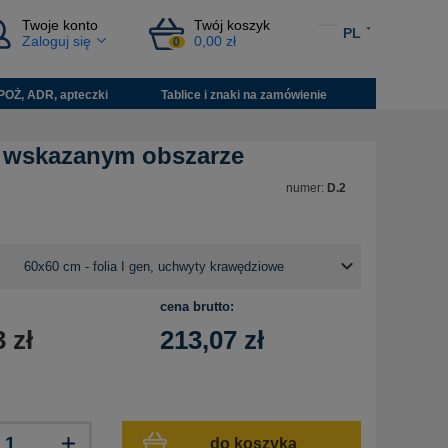
Twoje konto
Twój koszyk
PL
Zaloguj się
0,00 zł
0
POŻ, ADR, apteczki
Tablice i znaki na zamówienie
e wskazanym obszarze
numer:
D.2
cena brutto:
3
zł
213,07
zł
do koszyka