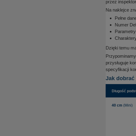
przez inspekto
Na naklejce zn
Pełne dane
Numer Dek
Parametry 
Charakter
Dzięki temu ma
Przypominamy, 
przysługuje ko
specyfikacji k
Jak dobrać 
Długość pods
40 cm
(Mini)