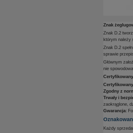
Znak żeglugow
Znak D.2 tworz
którym należy 
Znak D.2 spełn
sprawie przep
Głównym założ
nie spowodować
Certyfikowany
Certyfikowan
Zgodny z nor
Trwały i bezp
zaokrąglone, d
Gwarancja
: Fo
Oznakowanie
Każdy sprzedaw