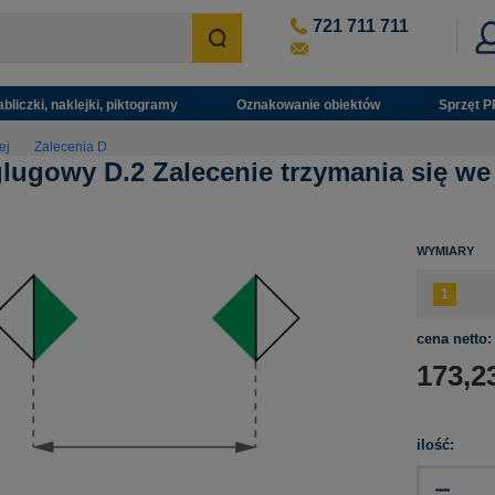
721 711 711
abliczki, naklejki, piktogramy
Oznakowanie obiektów
Sprzęt P
ej
Zalecenia D
lugowy D.2 Zalecenie trzymania się w
WYMIARY
cena netto:
173,2
ilość: