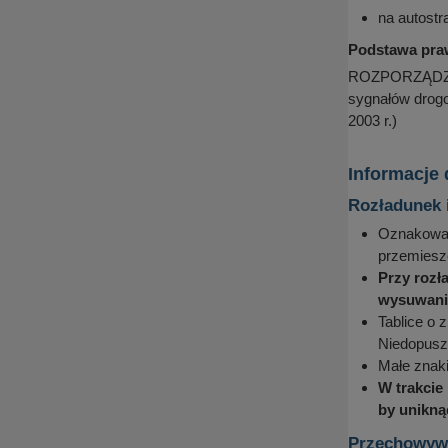
na autost
Podstawa pra
ROZPORZĄDZENI
sygnałów drogo
2003 r.)
Informacje
Rozładunek 
Oznakowani
przemieszc
Przy rozł
wysuwania
Tablice o 
Niedopuszc
Małe znak
W trakcie
by unikną
Przechowywa