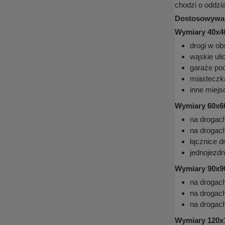
chodzi o oddzi
Dostosowywan
Wymiary 40x4
drogi w ob
wąskie uli
garaże po
miasteczka
inne miejs
Wymiary 60x6
na drogac
na drogac
łącznice d
jednojezdn
Wymiary 90x9
na drogac
na drogac
na drogac
Wymiary 120x