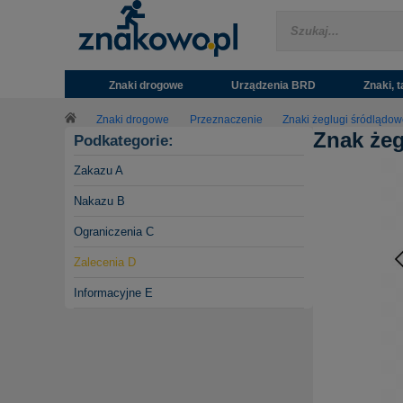
Znaki drogowe
Urządzenia BRD
Znaki, t
Znaki drogowe
Przeznaczenie
Znaki żeglugi śródlądow
Znak żeg
Podkategorie:
Zakazu A
Nakazu B
Ograniczenia C
Zalecenia D
Informacyjne E