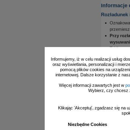
Informacje
Rozładunek 
Oznakowani
przemieszc
Przy rozł
wysuwania
Tablice o 
Niedopuszc
Informujemy, iż w celu realizacji usług 
Małe znak
oraz wyświetlania, personalizacji i mie
W trakcie
pomocą plików cookies na urządzeni
by unikną
internetowej. Dalsze korzystanie z nas
Przechowywa
Więcej informacji zawartych jest w
po
Wybierz, czy chcesz 
Oznakowan
lub nadmi
Folia, w 
Klikając 'Akceptuj', zgadzasz się na u
żadnym wy
społ
stretch n
Uwaga
:
Niezbędne Cookies