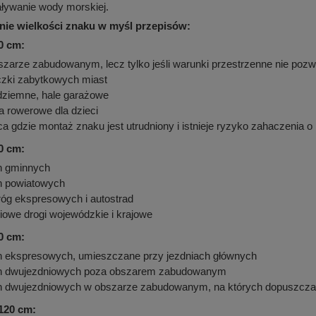
aływanie wody morskiej.
ie wielkości znaku w myśl przepisów:
0 cm:
szarze zabudowanym, lecz tylko jeśli warunki przestrzenne nie po
czki zabytkowych miast
dziemne, hale garażowe
 rowerowe dla dzieci
ca gdzie montaż znaku jest utrudniony i istnieje ryzyko zahaczenia o
0 cm:
h gminnych
h powiatowych
róg ekspresowych i autostrad
iowe drogi wojewódzkie i krajowe
0 cm:
h ekspresowych, umieszczane przy jezdniach głównych
h dwujezdniowych poza obszarem zabudowanym
h dwujezdniowych w obszarze zabudowanym, na których dopuszczaln
120 cm: