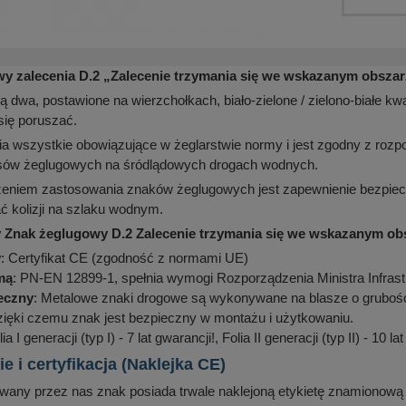
y zalecenia D.2
„
Zalecenie
trzymania się we wskazanym obszar
ą dwa, postawione na wierzchołkach, biało-zielone / zielono-białe k
się poruszać.
ia wszystkie obowiązujące w żeglarstwie normy i jest zgodny z rozpo
isów żeglugowych na śródlądowych drogach wodnych.
eniem zastosowania znaków żeglugowych jest zapewnienie bezpiec
 kolizji na szlaku wodnym.
 Znak żeglugowy D.2 Zalecenie trzymania się we wskazanym ob
y
: Certyfikat CE (zgodność z normami UE)
mą
: PN-EN 12899-1, spełnia wymogi Rozporządzenia Ministra Infrast
ieczny
: Metalowe znaki drogowe są wykonywane na blasze o grubości
zięki czemu znak jest bezpieczny w montażu i użytkowaniu.
lia I generacji (typ I) - 7 lat gwarancji!, Folia II generacji (typ II) - 10 la
 i certyfikacja (Naklejka CE)
any przez nas znak posiada trwale naklejoną etykietę znamionową (