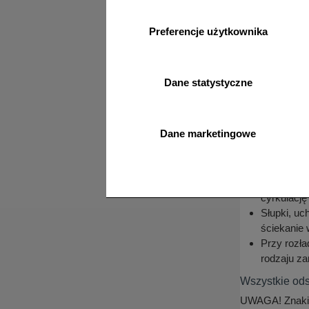
W foliach 
opakowanio
Ponadto ko
Preferencje użytkownika
podnoszeni
W przypadk
wody z opa
Dane statystyczne
wyschnięc
Przechowyw
Zabrania s
Dane marketingowe
ze znakiem
odblaskowoś
Zabrania s
W przypadk
cyrkulację
Słupki, u
ściekanie 
Przy rozł
rodzaju za
Wszystkie ods
UWAGA! Znaki s