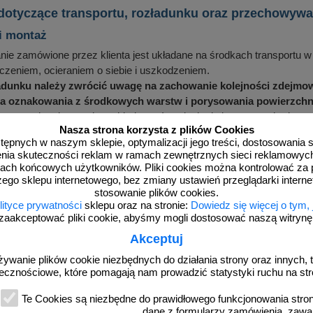
 dotyczące transportu, rozładunku oraz przechowy
i montaż
e zamówione przez klienta jest układane na środkach transportu w 
zeniem, ocieraniem o siebie i uszkodzeniem.
adunku należy zwrócić uwagę na zachowanie kolejności zdejmow
 oznakowania z środkowych warstw i porysowania powierzchni 
znacznych gabarytach poukładane równolegle do burt samochodu w p
Nasza strona korzysta z plików Cookies
zalne jest chodzenie po tablicach, które w czasie rozładunku przemi
dostępnych w naszym sklepie, optymalizacji jego treści, dostosowania
i i elementy oznakowania umieszczane w pojemnikach lub na pale
rzenia skuteczności reklam w ramach zewnętrznych sieci reklamowyc
 montażu znaków i tablic do konstrukcji wsporczych w miejscach
ach końcowych użytkowników. Pliki cookies można kontrolować za 
ć porysowania narzędziami lic odblaskowych tablic, powłok laki
zego sklepu internetowego, bez zmiany ustawień przeglądarki intern
stosowanie plików cookies.
nie (składowanie)
lityce prywatności
sklepu oraz na stronie:
Dowiedz się więcej o tym,
zaakceptować pliki cookie, abyśmy mogli dostosować naszą witrynę d
ie powinno być składowane w magazynach zamkniętych lub zadasz
ernym działaniem promieniowania słonecznego.
Akceptuj
którą pakowany jest element służy tylko i wyłącznie do zabezpie
żywanie plików cookie niezbędnych do działania strony oraz innych, t
padku zabezpieczony towar za pomocą: przekładek gąbkowych, k
ecznościowe, które pomagają nam prowadzić statystyki ruchu na str
ie nadaje się bezpośrednio do długiego składowania
.
Te Cookies są niezbędne do prawidłowego funkcjonowania strony
dane z formularzy zamówienia, zawa