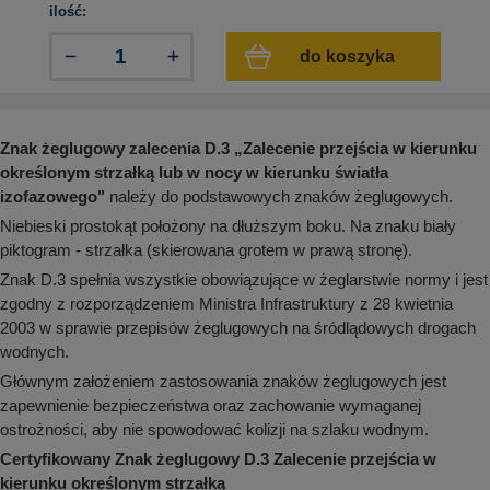
aków drogowych
trowe i hektometrowe
olejowe
ilość:
wa na zimno
bramowe
do koszyka
e i piktogramy IMO
tura miejska
ci parkowe i miejskie - uliczne
infrastruktury biurowo-magazynowej
e miejskie
Znak żeglugowy zalecenia D.3
„
Zalecenie
przejścia w kierunku
owery zewnętrzne
 biura
gazynowe i oznakowanie regałów
określonym strzałką lub w nocy w kierunku światła
hali produkcyjnej
izofazowego
"
należy do podstawowych znaków żeglugowych.
rzwi
Niebieski prostokąt położony na dłuższym boku. Na znaku biały
rzylepne
 drzwi
piktogram - strzałka (skierowana grotem w prawą stronę).
Znak D.3 spełnia wszystkie obowiązujące w żeglarstwie normy i jest
zgodny z rozporządzeniem Ministra Infrastruktury z 28 kwietnia
2003 w sprawie przepisów żeglugowych na śródlądowych drogach
wodnych.
Głównym założeniem zastosowania znaków żeglugowych jest
zapewnienie bezpieczeństwa oraz zachowanie wymaganej
ostrożności, aby nie spowodować kolizji na szlaku wodnym.
Certyfikowany Znak żeglugowy D.3 Zalecenie przejścia w
kierunku określonym strzałką