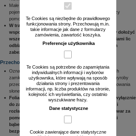
Małe znaki i elementy oznakowania umieszczane w
pojemnikach lub na paletach można rozładowywać przy
Te Cookies są niezbędne do prawidłowego
pomocy wózka widłowego.
funkcjonowania strony. Przechowują m.in.
W trakcie montażu znaków i tablic do konstrukcji
takie informacje jak dane z formularzy
wsporczych w miejscach lokalizacji znaków należy dołożyć
zamówienia, zawartość koszyka.
wszelkich starań by uniknąć porysowania narzędziami lic
Preferencje użytkownika
odblaskowych tablic, powłok lakierniczych i innych
zabezpieczeń antykorozyjnych
.
Przechowywanie (składowanie)
Te Cookies są potrzebne do zapamiętania
Oznakowanie powinno być składowane w magazynach
indywidualnych informacji i wyborów
zamkniętych lub zadaszonych wiatach, chroniących wyroby
użytkownika, które wpływają na sposób
działania strony i prezentowania
przed deszczem lub nadmiernym działaniem promieniowania
informacji, np. liczba produktów na stronie,
słonecznego.
kolejność ich wyświetlania, czy ostatnio
Folia, w którą pakowany jest element służy tylko i wyłącznie
wyszukiwane frazy.
do zabezpieczenia elementów w czasie transportu i
Dane statystyczne
rozładunku. W żadnym wypadku zabezpieczony towar za
pomocą: przekładek gąbkowych, kartonowych, folii
bąbelkowych oraz folii typu stretch nie nadaje się
bezpośrednio do długiego składowania
.
Cookie zawierające dane statystyczne