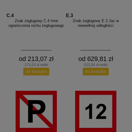
C.4
E.3
Znak żeglugowy C.4 Inne
Znak żeglugowy E.3 Jaz w
ograniczenia ruchu żeglugowego
niewielkiej odległości
od 213,07 zł
od 629,81 zł
173,23 zł netto
512,04 zł netto
do koszyka
do koszyka