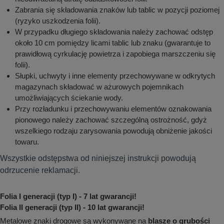
Zabrania się składowania znaków lub tablic w pozycji poziomej
(ryzyko uszkodzenia folii).
W przypadku długiego składowania należy zachować odstęp
około 10 cm pomiędzy licami tablic lub znaku (gwarantuje to
prawidłową cyrkulację powietrza i zapobiega marszczeniu się
folii).
Słupki, uchwyty i inne elementy przechowywane w odkrytych
magazynach składować w ażurowych pojemnikach
umożliwiających ściekanie wody.
Przy rozładunku i przechowywaniu elementów oznakowania
pionowego należy zachować szczególną ostrożność, gdyż
wszelkiego rodzaju zarysowania powodują obniżenie jakości
towaru.
Wszystkie odstępstwa od niniejszej instrukcji powodują
odrzucenie reklamacji.
Folia I generacji (typ I) - 7 lat gwarancji!
Folia II generacji (typ II) - 10 lat gwarancji!
Metalowe znaki drogowe są wykonywane na
blasze o grubości