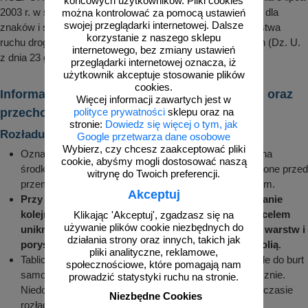
końcowych użytkowników. Pliki cookies
2003 r. w sprawie szczegółowych warunków technicznych dla
można kontrolować za pomocą ustawień
swojej przeglądarki internetowej. Dalsze
znaków i sygnałów drogowych oraz urządzeń bezpieczeństwa
korzystanie z naszego sklepu
ruchu drogowego i warunków ich umieszczania na drogach (Dz. U.
internetowego, bez zmiany ustawień
z dnia 23 grudnia 2003 r.)
przeglądarki internetowej oznacza, iż
użytkownik akceptuje stosowanie plików
cookies.
Informacje dotyczące transportu, rozładunku oraz
Więcej informacji zawartych jest w
przechowywania znaków drogowych
polityce prywatności
sklepu oraz na
stronie:
Dowiedz się więcej o tym, jak
Rozładunek i montaż
Google przetwarza dane osobowe
Wybierz, czy chcesz zaakceptować pliki
Oznakowanie zamówione przez klienta jest układane na
cookie, abyśmy mogli dostosować naszą
środkach transportu w określonej pozycji i zabezpieczone przed
witrynę do Twoich preferencji.
przemieszczeniem, ocieraniem o siebie i uszkodzeniem.
Akceptuj
Przy rozładunku należy zwrócić uwagę na zachowanie
kolejności zdejmowania z środka transportowego celem
Klikając 'Akceptuj', zgadzasz się na
używanie plików cookie niezbędnych do
uniknięcia wysuwania oznakowania z środkowych warstw i
działania strony oraz innych, takich jak
porysowania powierzchni szczególnie pokrytych folią
.
pliki analityczne, reklamowe,
Tablice o znacznych gabarytach poukładane równolegle do burt
społecznościowe, które pomagają nam
samochodu w pozycji pionowej należy zdejmować ręcznie.
prowadzić statystyki ruchu na stronie.
Niedopuszczalne jest chodzenie po tablicach, które w czasie
Niezbędne Cookies
rozładunku przemieszczały się do pozycji poziomej.