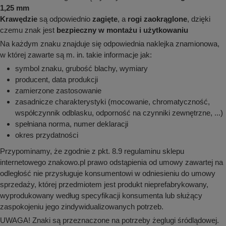
1,25 mm
Krawędzie
są odpowiednio
zagięte
, a
rogi zaokrąglone
, dzięki
czemu znak jest
bezpieczny w montażu i użytkowaniu
Na każdym znaku znajduje się odpowiednia naklejka znamionowa,
w której zawarte są m. in. takie informacje jak:
symbol znaku, grubość blachy, wymiary
producent, data produkcji
zamierzone zastosowanie
zasadnicze charakterystyki (mocowanie, chromatyczność,
współczynnik odblasku, odporność na czynniki zewnętrzne, ...)
spełniana norma, numer deklaracji
okres przydatności
Przypominamy, że zgodnie z pkt. 8.9 regulaminu sklepu
internetowego znakowo.pl prawo odstąpienia od umowy zawartej na
odległość nie przysługuje konsumentowi w odniesieniu do umowy
sprzedaży, której przedmiotem jest produkt nieprefabrykowany,
wyprodukowany według specyfikacji konsumenta lub służący
zaspokojeniu jego zindywidualizowanych potrzeb.
UWAGA! Znaki są przeznaczone na potrzeby żeglugi śródlądowej.