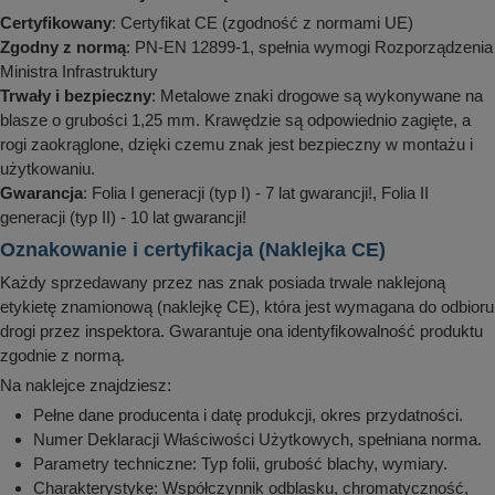
Certyfikowany
: Certyfikat CE (zgodność z normami UE)
Zgodny z normą
: PN-EN 12899-1, spełnia wymogi Rozporządzenia
Ministra Infrastruktury
Trwały i bezpieczny
: Metalowe znaki drogowe są wykonywane na
blasze o grubości 1,25 mm. Krawędzie są odpowiednio zagięte, a
rogi zaokrąglone, dzięki czemu znak jest bezpieczny w montażu i
użytkowaniu.
Gwarancja
: Folia I generacji (typ I) - 7 lat gwarancji!, Folia II
generacji (typ II) - 10 lat gwarancji!
Oznakowanie i certyfikacja (Naklejka CE)
Każdy sprzedawany przez nas znak posiada trwale naklejoną
etykietę znamionową (naklejkę CE), która jest wymagana do odbioru
drogi przez inspektora. Gwarantuje ona identyfikowalność produktu
zgodnie z normą.
Na naklejce znajdziesz:
Pełne dane producenta i datę produkcji, okres przydatności.
Numer Deklaracji Właściwości Użytkowych, spełniana norma.
Parametry techniczne: Typ folii, grubość blachy, wymiary.
Charakterystykę: Współczynnik odblasku, chromatyczność,