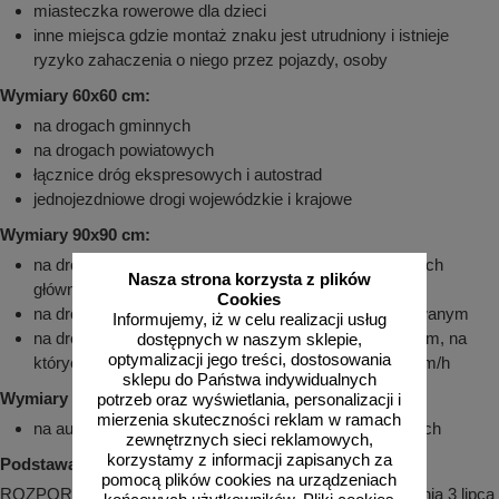
miasteczka rowerowe dla dzieci
inne miejsca gdzie montaż znaku jest utrudniony i istnieje
ryzyko zahaczenia o niego przez pojazdy, osoby
Wymiary 60x60 cm:
na drogach gminnych
na drogach powiatowych
łącznice dróg ekspresowych i autostrad
jednojezdniowe drogi wojewódzkie i krajowe
Wymiary 90x90 cm:
na drogach ekspresowych, umieszczane przy jezdniach
Nasza strona korzysta z plików
głównych
Cookies
na drogach dwujezdniowych poza obszarem zabudowanym
Informujemy, iż w celu realizacji usług
na drogach dwujezdniowych w obszarze zabudowanym, na
dostępnych w naszym sklepie,
optymalizacji jego treści, dostosowania
których dopuszczalna prędkość jest większa niż 60 km/h
sklepu do Państwa indywidualnych
Wymiary 120x120 cm:
potrzeb oraz wyświetlania, personalizacji i
mierzenia skuteczności reklam w ramach
na autostradach, umieszczane przy jezdniach głównych
zewnętrznych sieci reklamowych,
korzystamy z informacji zapisanych za
Podstawa prawna:
pomocą plików cookies na urządzeniach
ROZPORZĄDZENIE MINISTRA INFRASTRUKTURY z dnia 3 lipca