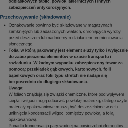
odblaskowych tablic, powłok lakierniczych i innych
zabezpieczeń antykorozyjnych
.
Przechowywanie (składowanie)
Oznakowanie powinno być składowane w magazynach
zamkniętych lub zadaszonych wiatach, chroniących wyroby
przed deszczem lub nadmiernym działaniem promieniowania
słonecznego.
Folia, w którą pakowany jest element służy tylko i wyłącznie
do zabezpieczenia elementów w czasie transportu i
rozładunku. W żadnym wypadku zabezpieczony towar za
pomocą: przekładek gąbkowych, kartonowych, folii
bąbelkowych oraz folii typu stretch nie nadaje się
bezpośrednio do długiego składowania
.
Uwaga
:
W foliach znajdują się związki chemiczne, które pod wpływem
ciepła i wilgoci mogą odbarwić powłokę malarską, dlatego użyte
materiały opakowaniowe muszą być doszczelnione w celu
uniknięcia kondensacji wilgoci pomiędzy powłoką, a folią
opakowaniową.
Ponadto kondensacja pary wodnej na powierzchni elementów