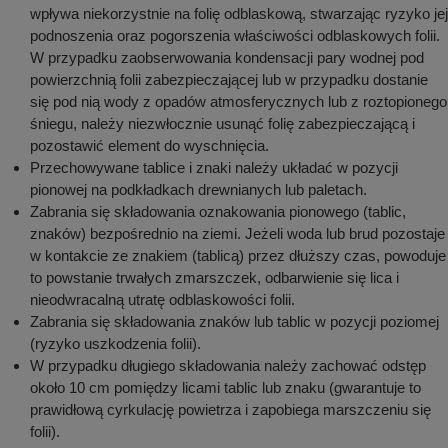
wpływa niekorzystnie na folię odblaskową, stwarzając ryzyko jej
podnoszenia oraz pogorszenia właściwości odblaskowych folii.
W przypadku zaobserwowania kondensacji pary wodnej pod
powierzchnią folii zabezpieczającej lub w przypadku dostanie
się pod nią wody z opadów atmosferycznych lub z roztopionego
śniegu, należy niezwłocznie usunąć folię zabezpieczającą i
pozostawić element do wyschnięcia.
Przechowywane tablice i znaki należy układać w pozycji
pionowej na podkładkach drewnianych lub paletach.
Zabrania się składowania oznakowania pionowego (tablic,
znaków) bezpośrednio na ziemi. Jeżeli woda lub brud pozostaje
w kontakcie ze znakiem (tablicą) przez dłuższy czas, powoduje
to powstanie trwałych zmarszczek, odbarwienie się lica i
nieodwracalną utratę odblaskowości folii.
Zabrania się składowania znaków lub tablic w pozycji poziomej
(ryzyko uszkodzenia folii).
W przypadku długiego składowania należy zachować odstęp
około 10 cm pomiędzy licami tablic lub znaku (gwarantuje to
prawidłową cyrkulację powietrza i zapobiega marszczeniu się
folii).