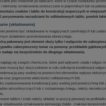
zalne jest chodzenie po tablicach, które w czasie rozładunku przemi
i i elementy oznakowania umieszczane w pojemnikach lub na pale
 montażu znaków i tablic do konstrukcji wsporczych w miejscach
ć porysowania narzędziami lic odblaskowych tablic, powłok laki
nie (składowanie)
ie powinno być składowane w magazynach zamkniętych lub zadasz
ernym działaniem promieniowania słonecznego.
którą pakowany jest element służy tylko i wyłącznie do zabezpie
padku zabezpieczony towar za pomocą: przekładek gąbkowych, k
ie nadaje się bezpośrednio do długiego składowania
.
znajdują się związki chemiczne, które pod wpływem ciepła i wilgoci 
we muszą być doszczelnione w celu uniknięcia kondensacji wilgoci
ndensacja pary wodnej na powierzchni elementów wpływa niekorzystn
a oraz pogorszenia właściwości odblaskowych folii.
u zaobserwowania kondensacji pary wodnej pod powierzchnią folii z
dów atmosferycznych lub z roztopionego śniegu, należy niezwłoczni
ia.
ane tablice i znaki należy układać w pozycji pionowej na podkładk
ię składowania oznakowania pionowego (tablic, znaków) bezpośrednio