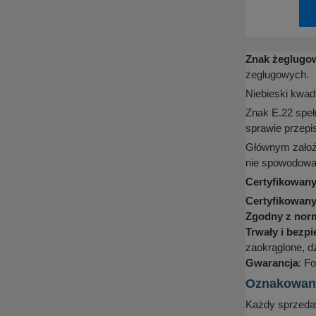
Znak żeglugo
żeglugowych.
Niebieski kwad
Znak E.22 speł
sprawie przep
Głównym założ
nie spowodować
Certyfikowany
Certyfikowan
Zgodny z nor
Trwały i bezp
zaokrąglone, d
Gwarancja
: Fo
Oznakowanie
Każdy sprzedaw