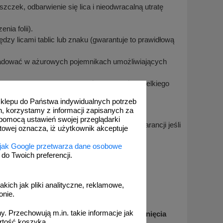
zczek, odbarwienie się lica i nieodwracalną utratę
nia folii).
y licami tablic lub znaku (gwarantuje to prawidłową
ładować w ażurowych pojemnikach umożliwiających
 zachować szczególną ostrożność, gdyż wszelkiego
 sklepu do Państwa indywidualnych potrzeb
h, korzystamy z informacji zapisanych za
i.
pomocą ustawień swojej przeglądarki
rne na wodę morską. Nie dajemy żadnej gwarancji jeśli
etowej oznacza, iż użytkownik akceptuje
 jak Google przetwarza dane osobowe
o Twoich preferencji.
wania znaków drogowych
akich jak pliki analityczne, reklamowe,
określonej pozycji i zabezpieczone przed
onie.
. Przechowują m.in. takie informacje jak
ania z środka transportowego celem uniknięcia
rtość koszyka.