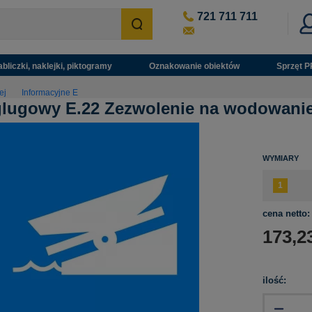
721 711 711
abliczki, naklejki, piktogramy
Oznakowanie obiektów
Sprzęt P
ej
Informacyjne E
lugowy E.22 Zezwolenie na wodowanie 
WYMIARY
cena netto:
173,2
ilość: