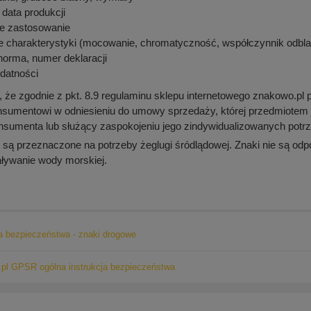
 data produkcji
e zastosowanie
 charakterystyki (mocowanie, chromatyczność, współczynnik odblas
norma, numer deklaracji
datności
że zgodnie z pkt. 8.9 regulaminu sklepu internetowego znakowo.pl 
nsumentowi w odniesieniu do umowy sprzedaży, której przedmiotem
onsumenta lub służący zaspokojeniu jego zindywidualizowanych potrz
ą przeznaczone na potrzeby żeglugi śródlądowej. Znaki nie są odpo
aływanie wody morskiej.
ja bezpieczeństwa - znaki drogowe
pl GPSR ogólna instrukcja bezpieczeństwa