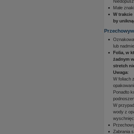
Niedopuszc
Małe znak
W trakcie
by unikną
Przechowywa
Oznakowan
lub nadmi
Folia, w 
żadnym wy
stretch n
Uwaga
:
W foliach 
opakowanio
Ponadto ko
podnoszeni
W przypadk
wody z opa
wyschnięc
Przechowyw
Zabrania s