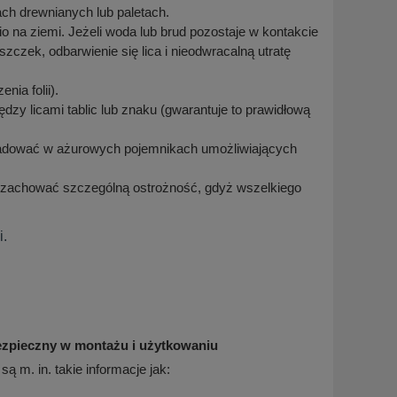
ach drewnianych lub paletach.
 na ziemi. Jeżeli woda lub brud pozostaje w kontakcie
zczek, odbarwienie się lica i nieodwracalną utratę
nia folii).
y licami tablic lub znaku (gwarantuje to prawidłową
ładować w ażurowych pojemnikach umożliwiających
 zachować szczególną ostrożność, gdyż wszelkiego
i.
ezpieczny w montażu i użytkowaniu
 m. in. takie informacje jak: