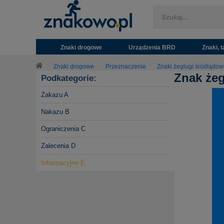
Znaki drogowe
Urządzenia BRD
Znaki, t
Znaki drogowe
Przeznaczenie
Znaki żeglugi śródlądow
Znak żeg
Podkategorie:
Zakazu A
Nakazu B
Ograniczenia C
Zalecenia D
Informacyjne E