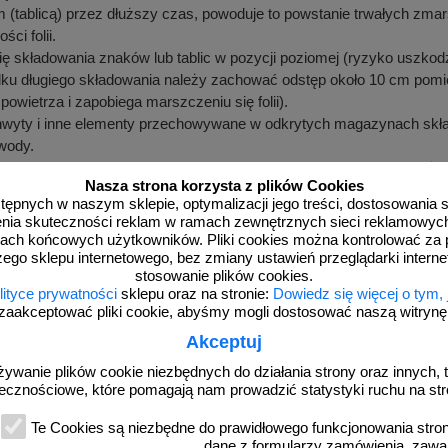
 (tablicą) przez dłuższy czas, powoduje to powstanie trwałych zmars
ci folii.
ię składowania znaków lub tablic w pozycji poziomej (ryzyko uszkodze
u długiego składowania należy zachować odstęp około 10 cm pomiędz
 powietrza i zapobiega marszczeniu się folii).
chwyty i inne elementy przechowywane w odkrytych magazynach sk
wody.
adunku i przechowywaniu elementów oznakowania pionowego należy
Nasza strona korzysta z plików Cookies
rysowania powodują obniżenie jakości towaru.
dostępnych w naszym sklepie, optymalizacji jego treści, dostosowania
rzenia skuteczności reklam w ramach zewnętrznych sieci reklamowyc
tępstwa od niniejszej instrukcji powodują odrzucenie reklamacj
ach końcowych użytkowników. Pliki cookies można kontrolować za 
ą przeznaczone na potrzeby żeglugi śródlądowej. Znaki nie są odpo
zego sklepu internetowego, bez zmiany ustawień przeglądarki intern
aływanie wody morskiej.
stosowanie plików cookies.
lityce prywatności
sklepu oraz na stronie:
Dowiedz się więcej o tym,
zaakceptować pliki cookie, abyśmy mogli dostosować naszą witrynę d
 dotyczące transportu, rozładunku oraz przechowy
Akceptuj
i montaż
żywanie plików cookie niezbędnych do działania strony oraz innych, t
e zamówione przez klienta jest układane na środkach transportu w 
ecznościowe, które pomagają nam prowadzić statystyki ruchu na str
zeniem, ocieraniem o siebie i uszkodzeniem.
Te Cookies są niezbędne do prawidłowego funkcjonowania strony
adunku należy zwrócić uwagę na zachowanie kolejności zdejmow
dane z formularzy zamówienia, zawa