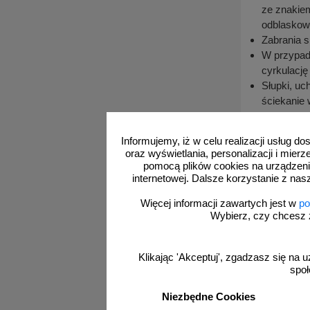
ze znakiem
odblaskowoś
Zabrania s
W przypadk
cyrkulację
Słupki, u
ściekanie 
Przy rozł
rodzaju za
Informujemy, iż w celu realizacji usług 
oraz wyświetlania, personalizacji i mie
Wszystkie ods
pomocą plików cookies na urządzeni
UWAGA! Znaki s
internetowej. Dalsze korzystanie z nas
chodzi o oddzi
Więcej informacji zawartych jest w
po
Wybierz, czy chcesz 
Informacje
Rozładunek 
Klikając 'Akceptuj', zgadzasz się na u
Oznakowani
społ
przemieszc
Niezbędne Cookies
Przy rozł