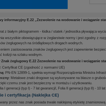
wy informacyjny E.22
„
Zezwolenie na wodowanie i wciąganie sta
rat z białym piktogramem - łódka / statek / jednostka pływająca wyci
nia wszystkie obowiązujące w żeglarstwie normy i jest zgodny z rozp
isów żeglugowych na śródlądowych drogach wodnych.
eniem zastosowania znaków żeglugowych jest zapewnienie bezpiec
 kolizji na szlaku wodnym.
 Znak żeglugowy E.22 Zezwolenie na wodowanie i wciąganie st
y
: Certyfikat CE (zgodność z normami UE)
mą
: PN-EN 12899-1, spełnia wymogi Rozporządzenia Ministra Infrast
ieczny
: Metalowe znaki drogowe są wykonywane na blasze o grubości
zięki czemu znak jest bezpieczny w montażu i użytkowaniu.
lia I generacji (typ I) - 7 lat gwarancji!, Folia II generacji (typ II) - 10 la
 i certyfikacja (Naklejka CE)
any przez nas znak posiada trwale naklejoną etykietę znamionową (