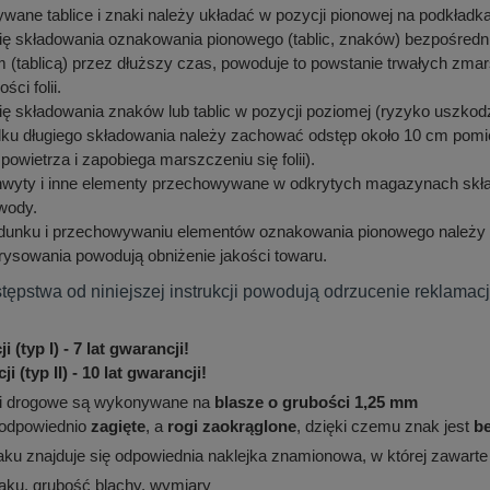
ane tablice i znaki należy układać w pozycji pionowej na podkładk
ię składowania oznakowania pionowego (tablic, znaków) bezpośrednio
 (tablicą) przez dłuższy czas, powoduje to powstanie trwałych zmars
ci folii.
ię składowania znaków lub tablic w pozycji poziomej (ryzyko uszkodze
u długiego składowania należy zachować odstęp około 10 cm pomiędz
 powietrza i zapobiega marszczeniu się folii).
chwyty i inne elementy przechowywane w odkrytych magazynach sk
wody.
adunku i przechowywaniu elementów oznakowania pionowego należy
rysowania powodują obniżenie jakości towaru.
tępstwa od niniejszej instrukcji powodują odrzucenie reklamacj
i (typ I) - 7 lat gwarancji!
ji (typ II) - 10 lat gwarancji!
i drogowe są wykonywane na
blasze o grubości 1,25 mm
odpowiednio
zagięte
, a
rogi zaokrąglone
, dzięki czemu znak jest
b
u znajduje się odpowiednia naklejka znamionowa, w której zawarte są
aku, grubość blachy, wymiary