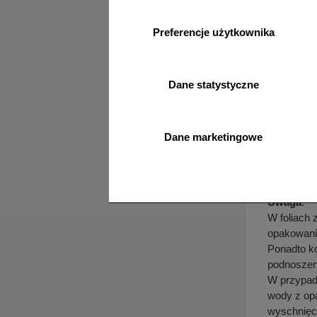
wysuwania
Tablice o 
Preferencje użytkownika
Niedopuszc
Małe znak
W trakcie
by unikną
Dane statystyczne
Przechowywa
Oznakowan
Dane marketingowe
lub nadmi
Folia, w 
żadnym wy
stretch n
Uwaga
:
W foliach 
opakowanio
Ponadto ko
podnoszeni
W przypadk
wody z opa
wyschnięc