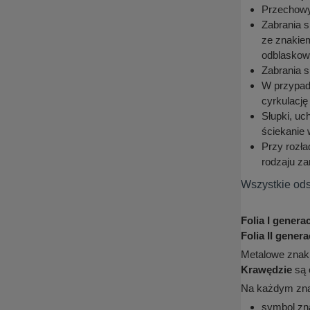
Przechowyw
Zabrania s
ze znakiem
odblaskowoś
Zabrania s
W przypadk
cyrkulację
Słupki, u
ściekanie 
Przy rozł
rodzaju za
Wszystkie ods
Folia I generacj
Folia II generac
Metalowe znak
Krawędzie
są 
Na każdym znak
symbol zn