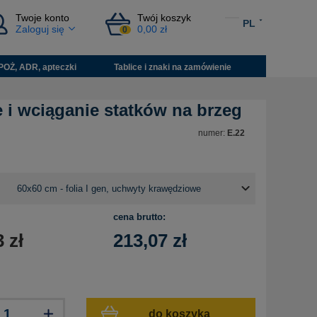
Twoje konto
Twój koszyk
PL
Zaloguj się
0,00 zł
0
POŻ, ADR, apteczki
Tablice i znaki na zamówienie
i wciąganie statków na brzeg
numer:
E.22
cena brutto:
3
zł
213,07
zł
do koszyka