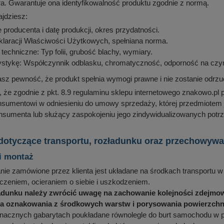
ra. Gwarantuje ona identyfikowalność produktu zgodnie z normą.
ajdziesz:
 producenta i datę produkcji, okres przydatności.
laracji Właściwości Użytkowych, spełniana norma.
techniczne: Typ folii, grubość blachy, wymiary.
ystykę: Współczynnik odblasku, chromatyczność, odporność na czyn
sz pewność, że produkt spełnia wymogi prawne i nie zostanie odrzu
że zgodnie z pkt. 8.9 regulaminu sklepu internetowego znakowo.pl 
nsumentowi w odniesieniu do umowy sprzedaży, której przedmiotem
onsumenta lub służący zaspokojeniu jego zindywidualizowanych potrz
 dotyczące transportu, rozładunku oraz przechowy
i montaż
e zamówione przez klienta jest układane na środkach transportu w 
zeniem, ocieraniem o siebie i uszkodzeniem.
adunku należy zwrócić uwagę na zachowanie kolejności zdejmow
 oznakowania z środkowych warstw i porysowania powierzchni 
znacznych gabarytach poukładane równolegle do burt samochodu w p