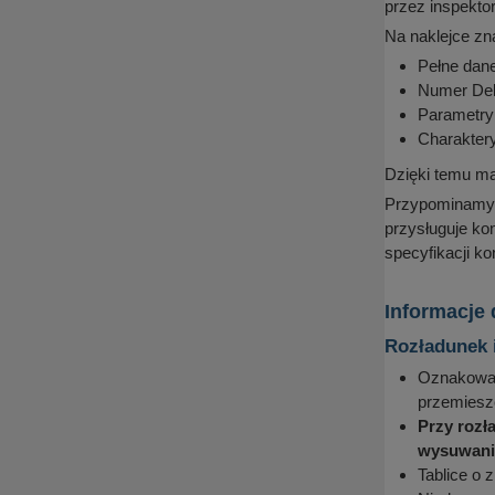
przez inspekto
Na naklejce zn
Pełne dane
Numer Dek
Parametry 
Charakter
Dzięki temu ma
Przypominamy, 
przysługuje ko
specyfikacji k
Informacje
Rozładunek 
Oznakowani
przemieszc
Przy rozł
wysuwania
Tablice o 