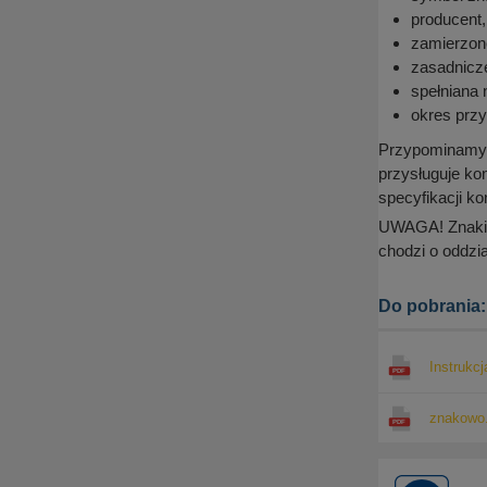
producent,
zamierzon
zasadnicze
spełniana 
okres przy
Przypominamy, 
przysługuje ko
specyfikacji k
UWAGA! Znaki s
chodzi o oddzi
Do pobrania:
Instrukc
znakowo.