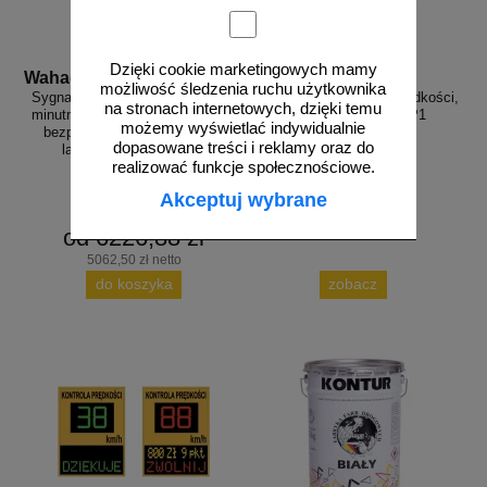
Dzięki cookie marketingowych mamy
Wahadlo 20 min
3D_MP-DP1
możliwość śledzenia ruchu użytkownika
Sygnalizacja świetlna drogowa z
Radarowy wyświetlacz prędkości,
na stronach internetowych, dzięki temu
minutnikiem, tymczasowa, LED,
radar drogowy MP-DP1
możemy wyświetlać indywidualnie
bezprzewodowa, wahadłowa,
dopasowane treści i reklamy oraz do
lampy 20 cm - komplet
realizować funkcje społecznościowe.
Akceptuj wybrane
od 6226,88 zł
5062,50 zł netto
do koszyka
zobacz