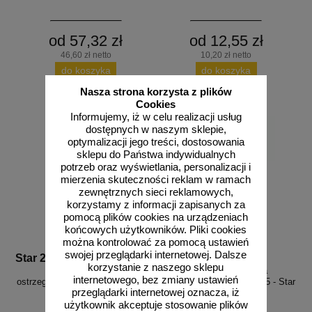
od 57,32 zł
od 12,55 zł
46,60 zł netto
10,20 zł netto
do koszyka
do koszyka
Nasza strona korzysta z plików
Cookies
Informujemy, iż w celu realizacji usług
dostępnych w naszym sklepie,
optymalizacji jego treści, dostosowania
sklepu do Państwa indywidualnych
potrzeb oraz wyświetlania, personalizacji i
mierzenia skuteczności reklam w ramach
zewnętrznych sieci reklamowych,
korzystamy z informacji zapisanych za
pomocą plików cookies na urządzeniach
końcowych użytkowników. Pliki cookies
można kontrolować za pomocą ustawień
swojej przeglądarki internetowej. Dalsze
Star 2000 cz
Star 2000 z
korzystanie z naszego sklepu
Lampa zmierzchowa
Lampa zmierzchowa
internetowego, bez zmiany ustawień
ostrzegawcza drogowa U-35 - Star
ostrzegawcza drogowa U-35 - Star
przeglądarki internetowej oznacza, iż
2000 - czerwona
2000 - żółta
użytkownik akceptuje stosowanie plików