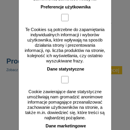
Preferencje użytkownika
od 107,87 zł
od 301,35 zł
Te Cookies są potrzebne do zapamiętania
87,70 zł netto
245,00 zł netto
indywidualnych informacji i wyborów
do koszyka
do koszyka
użytkownika, które wpływają na sposób
działania strony i prezentowania
informacji, np. liczba produktów na stronie,
kolejność ich wyświetlania, czy ostatnio
Produkty popularne
wyszukiwane frazy.
Dane statystyczne
zobacz więcej
Zobacz inne popularne produkty w tej kategorii.
Cookie zawierające dane statystyczne
umożliwiają nam gromadzić anonimowe
informacje pomagające przeanalizować
zachowanie użytkowników na stronie, a
także m.in. dowiedzieć się, które treści są
najbardziej pożądane.
Dane marketingowe