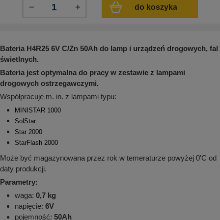
aków drogowych
trowe i hektometrowe
olejowe
do koszyka
wa na zimno
bramowe
e i piktogramy IMO
tura miejska
Bateria H4R25 6V C/Zn 50Ah do lamp i urządzeń drogowych, fal
ci parkowe i miejskie - uliczne
infrastruktury biurowo-magazynowej
e miejskie
świetlnych.
owery zewnętrzne
 biura
Bateria jest optymalna do pracy w zestawie z lampami
gazynowe i oznakowanie regałów
drogowych ostrzegawczymi.
hali produkcyjnej
rzwi
Współpracuje m. in. z lampami typu:
rzylepne
MINISTAR 1000
 drzwi
SolStar
Star 2000
StarFlash 2000
Może być magazynowana przez rok w temeraturze powyżej 0'
C od
daty produkcji.
Parametry:
waga:
0,7 kg
napięcie:
6V
pojemność:
50Ah