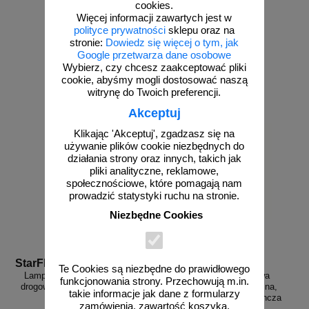
cookies.
Więcej informacji zawartych jest w
polityce prywatności
sklepu oraz na
stronie:
Dowiedz się więcej o tym, jak
od 63,59 zł
od 63,59 zł
Google przetwarza dane osobowe
51,70 zł netto
51,70 zł netto
Wybierz, czy chcesz zaakceptować pliki
do koszyka
do koszyka
cookie, abyśmy mogli dostosować naszą
witrynę do Twoich preferencji.
Akceptuj
Klikając 'Akceptuj', zgadzasz się na
używanie plików cookie niezbędnych do
działania strony oraz innych, takich jak
pliki analityczne, reklamowe,
społecznościowe, które pomagają nam
prowadzić statystyki ruchu na stronie.
Niezbędne Cookies
StarFlash 2000 z
Fala wl E-one
Te Cookies są niezbędne do prawidłowego
Lampa dzienna, ostrzegawcza
Fala świetlna, drogowa
funkcjonowania strony. Przechowują m.in.
drogowa U-35 - StarFlash 2000 -
sygnalizacja sekwencyjna,
takie informacje jak dane z formularzy
żółta
bezprzewodowa, pojedyncza
zamówienia, zawartość koszyka.
lampa E-one