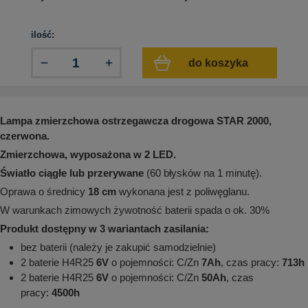
aków drogowych
trowe i hektometrowe
olejowe
wa na zimno
bramowe
ilość:
e i piktogramy IMO
tura miejska
do koszyka
ci parkowe i miejskie - uliczne
infrastruktury biurowo-magazynowej
e miejskie
owery zewnętrzne
 biura
gazynowe i oznakowanie regałów
hali produkcyjnej
Lampa zmierzchowa ostrzegawcza drogowa STAR 2000,
rzwi
czerwona.
rzylepne
Zmierzchowa, wyposażona w 2 LED.
 drzwi
Światło ciągłe lub przerywane
(60 błysków na 1 minutę).
Oprawa o średnicy
18 cm
wykonana jest z poliwęglanu.
W warunkach zimowych żywotność baterii spada o ok. 30%
Produkt dostępny w 3 wariantach zasilania:
bez baterii (należy je zakupić samodzielnie)
2 baterie H4R25
6V
o pojemności: C/Zn
7Ah
, czas pracy:
713h
2 baterie H4R25
6V
o pojemności: C/Zn
50Ah
, czas
pracy:
4500h