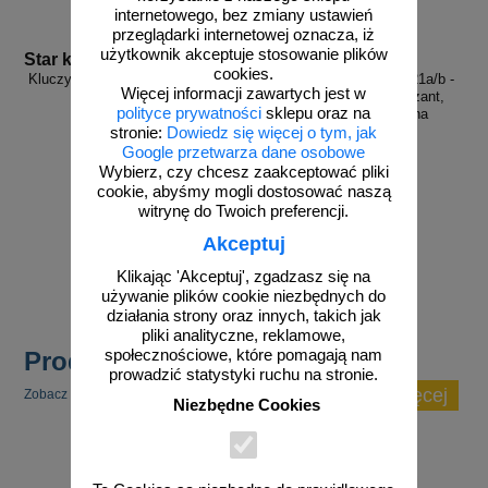
internetowego, bez zmiany ustawień
przeglądarki internetowej oznacza, iż
użytkownik akceptuje stosowanie plików
Star klucz
U-21a U21-b
cookies.
Kluczyk do lamp zmierzchowych,
Tablica kierująca PCV U-21a/b -
Więcej informacji zawartych jest w
drogowych
oznaczenie skrajni, sierżant,
polityce prywatności
sklepu oraz na
dwustronna, elastyczna
stronie:
Dowiedz się więcej o tym, jak
Google przetwarza dane osobowe
Wybierz, czy chcesz zaakceptować pliki
cookie, abyśmy mogli dostosować naszą
witrynę do Twoich preferencji.
od 14,27 zł
od 85,36 zł
Akceptuj
11,60 zł netto
69,40 zł netto
do koszyka
do koszyka
Klikając 'Akceptuj', zgadzasz się na
używanie plików cookie niezbędnych do
działania strony oraz innych, takich jak
pliki analityczne, reklamowe,
Produkty popularne
społecznościowe, które pomagają nam
prowadzić statystyki ruchu na stronie.
zobacz więcej
Zobacz inne popularne produkty w tej kategorii.
Niezbędne Cookies