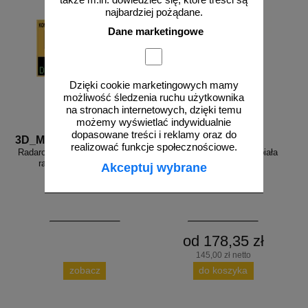
także m.in. dowiedzieć się, które treści są
najbardziej pożądane.
Dane marketingowe
Dzięki cookie marketingowych mamy
możliwość śledzenia ruchu użytkownika
na stronach internetowych, dzięki temu
możemy wyświetlać indywidualnie
dopasowane treści i reklamy oraz do
3D_MP-DP6
FR_338
realizować funkcje społecznościowe.
Radarowy wyświetlacz prędkości,
Farba drogowa Kontur biała
radar drogowy MP-DP6
5/7,5/15/33 kg
Akceptuj wybrane
od 178,35 zł
145,00 zł netto
zobacz
do koszyka