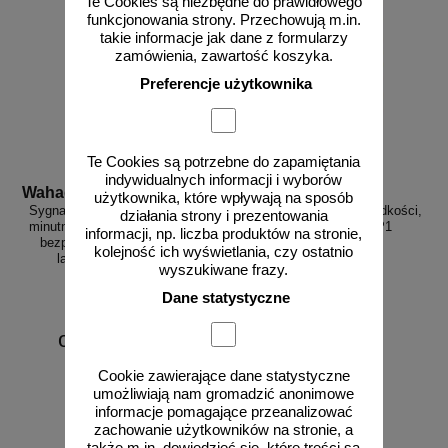
Te Cookies są niezbędne do prawidłowego
funkcjonowania strony. Przechowują m.in.
takie informacje jak dane z formularzy
zamówienia, zawartość koszyka.
Preferencje użytkownika
Te Cookies są potrzebne do zapamiętania
indywidualnych informacji i wyborów
Wahadlo 20 min
3D_MP-DP1
użytkownika, które wpływają na sposób
Sygnalizacja świetlna drogowa z
Radarowy wyświetlacz prędkości,
działania strony i prezentowania
minutnikiem, tymczasowa, LED,
radar drogowy MP-DP1
informacji, np. liczba produktów na stronie,
bezprzewodowa, wahadłowa,
kolejność ich wyświetlania, czy ostatnio
lampy 20 cm - komplet
wyszukiwane frazy.
Dane statystyczne
od 6226,88 zł
5062,50 zł netto
Cookie zawierające dane statystyczne
do koszyka
zobacz
umożliwiają nam gromadzić anonimowe
informacje pomagające przeanalizować
zachowanie użytkowników na stronie, a