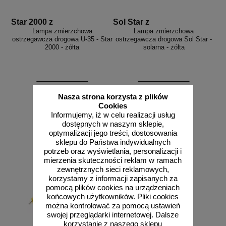
Star 2000 z
Sol Star z
Lampa zmierzchowa
Lampa zmierzchowa
ostrzegawcza drogowa U-35 - Star
ostrzegawcza drogowa Sol Star -
2000 - żółta
solarna - żółta
od 63,59 zł
od 74,54 zł
Nasza strona korzysta z plików
Cookies
51,70 zł netto
60,60 zł netto
Informujemy, iż w celu realizacji usług
do koszyka
do koszyka
dostępnych w naszym sklepie,
optymalizacji jego treści, dostosowania
sklepu do Państwa indywidualnych
potrzeb oraz wyświetlania, personalizacji i
mierzenia skuteczności reklam w ramach
zewnętrznych sieci reklamowych,
korzystamy z informacji zapisanych za
pomocą plików cookies na urządzeniach
końcowych użytkowników. Pliki cookies
można kontrolować za pomocą ustawień
swojej przeglądarki internetowej. Dalsze
korzystanie z naszego sklepu