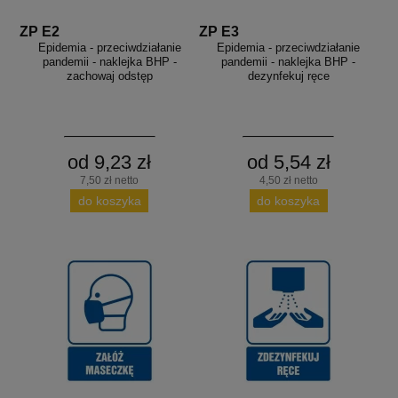
ZP E2
ZP E3
Epidemia - przeciwdziałanie
Epidemia - przeciwdziałanie
pandemii - naklejka BHP -
pandemii - naklejka BHP -
zachowaj odstęp
dezynfekuj ręce
od 9,23 zł
od 5,54 zł
7,50 zł netto
4,50 zł netto
do koszyka
do koszyka