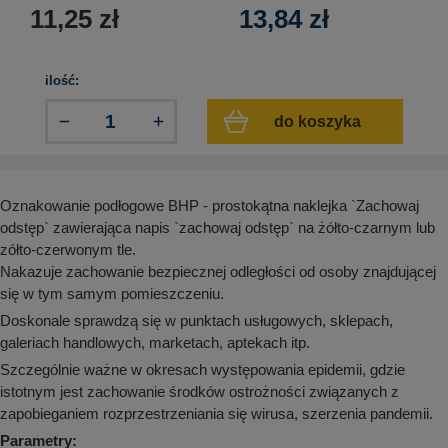
aków drogowych
trowe i hektometrowe
olejowe
11,25
zł
13,84
zł
wa na zimno
bramowe
e i piktogramy IMO
tura miejska
ilość:
ci parkowe i miejskie - uliczne
infrastruktury biurowo-magazynowej
e miejskie
do koszyka
owery zewnętrzne
 biura
gazynowe i oznakowanie regałów
hali produkcyjnej
rzwi
Oznakowanie podłogowe BHP - prostokątna naklejka `Zachowaj
rzylepne
 drzwi
odstęp` zawierająca napis `zachowaj odstęp` na żółto-czarnym lub
zółto-czerwonym tle.
Nakazuje zachowanie bezpiecznej odległości od osoby znajdującej
się w tym samym pomieszczeniu.
Doskonale sprawdzą się w punktach usługowych, sklepach,
galeriach handlowych, marketach, aptekach itp.
Szczególnie ważne w okresach występowania epidemii, gdzie
istotnym jest zachowanie środków ostrożności związanych z
zapobieganiem rozprzestrzeniania się wirusa, szerzenia pandemii.
Parametry: