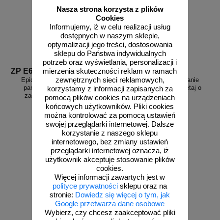
Nasza strona korzysta z plików
Cookies
Informujemy, iż w celu realizacji usług
dostępnych w naszym sklepie,
optymalizacji jego treści, dostosowania
sklepu do Państwa indywidualnych
potrzeb oraz wyświetlania, personalizacji i
ZP E6
ZP E7a
mierzenia skuteczności reklam w ramach
zewnętrznych sieci reklamowych,
Epidemia - przeciwdziałanie
Epidemia - przeciwdziałanie
pandemii - naklejka BHP -
pandemii - plakat - pamiętaj o
korzystamy z informacji zapisanych za
zachowaj odstęp, okrągła
myciu rąk
pomocą plików cookies na urządzeniach
końcowych użytkowników. Pliki cookies
można kontrolować za pomocą ustawień
swojej przeglądarki internetowej. Dalsze
korzystanie z naszego sklepu
od 26,75 zł
od 46,13 zł
internetowego, bez zmiany ustawień
przeglądarki internetowej oznacza, iż
21,75 zł netto
37,50 zł netto
użytkownik akceptuje stosowanie plików
do koszyka
do koszyka
cookies.
Więcej informacji zawartych jest w
polityce prywatności
sklepu oraz na
stronie:
Dowiedz się więcej o tym, jak
Google przetwarza dane osobowe
Wybierz, czy chcesz zaakceptować pliki