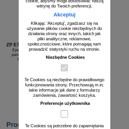
cookie, abyśmy mogli dostosować naszą
witrynę do Twoich preferencji.
Akceptuj
Klikając 'Akceptuj', zgadzasz się na
używanie plików cookie niezbędnych do
działania strony oraz innych, takich jak
pliki analityczne, reklamowe,
społecznościowe, które pomagają nam
ZP E7b
prowadzić statystyki ruchu na stronie.
Epidemia - przeciwdziałanie
pandemii - plakat - zachowaj
Niezbędne Cookies
bezpieczną odległość
Te Cookies są niezbędne do prawidłowego
funkcjonowania strony. Przechowują m.in.
od 46,13 zł
takie informacje jak dane z formularzy
37,50 zł netto
zamówienia, zawartość koszyka.
do koszyka
Preferencje użytkownika
Produkty popularne
Te Cookies są potrzebne do zapamiętania