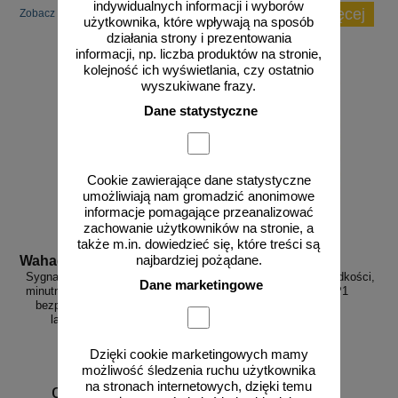
indywidualnych informacji i wyborów
zobacz więcej
Zobacz inne popularne produkty w tej kategorii.
użytkownika, które wpływają na sposób
działania strony i prezentowania
informacji, np. liczba produktów na stronie,
kolejność ich wyświetlania, czy ostatnio
wyszukiwane frazy.
Dane statystyczne
Cookie zawierające dane statystyczne
umożliwiają nam gromadzić anonimowe
informacje pomagające przeanalizować
zachowanie użytkowników na stronie, a
także m.in. dowiedzieć się, które treści są
najbardziej pożądane.
Wahadlo 20 min
3D_MP-DP1
Sygnalizacja świetlna drogowa z
Radarowy wyświetlacz prędkości,
Dane marketingowe
minutnikiem, tymczasowa, LED,
radar drogowy MP-DP1
bezprzewodowa, wahadłowa,
lampy 20 cm - komplet
Dzięki cookie marketingowych mamy
możliwość śledzenia ruchu użytkownika
na stronach internetowych, dzięki temu
od 6226,88 zł