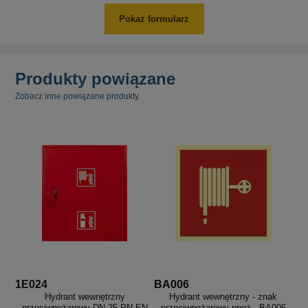
Pokaż formularz
Produkty powiązane
Zobacz inne powiązane produkty.
1E024
BA006
Hydrant wewnętrzny
Hydrant wewnętrzny - znak
przeciwpożarowy DN 25 PN-EN
przeciwpożarowy ppoż - BA006