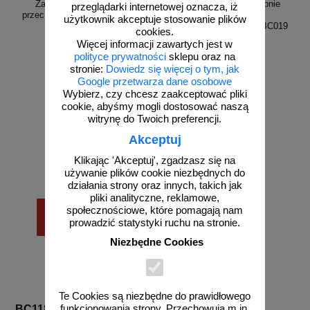
Zawór hydrantowy - znak
Zawór hydrantowy na pionie
przeglądarki internetowej oznacza, iż
przeciwpożarowy ppoż - BB015
nawodnionym - znak
użytkownik akceptuje stosowanie plików
przeciwpożarowy ppoż - BC019
cookies.
Więcej informacji zawartych jest w
polityce prywatności
sklepu oraz na
stronie:
Dowiedz się więcej o tym, jak
Google przetwarza dane osobowe
od 2,73 zł
od 2,73 zł
Wybierz, czy chcesz zaakceptować pliki
cookie, abyśmy mogli dostosować naszą
2,22 zł netto
2,22 zł netto
witrynę do Twoich preferencji.
do koszyka
do koszyka
Akceptuj
Klikając 'Akceptuj', zgadzasz się na
używanie plików cookie niezbędnych do
działania strony oraz innych, takich jak
pliki analityczne, reklamowe,
społecznościowe, które pomagają nam
prowadzić statystyki ruchu na stronie.
Niezbędne Cookies
Te Cookies są niezbędne do prawidłowego
funkcjonowania strony. Przechowują m.in.
BC118
BE100