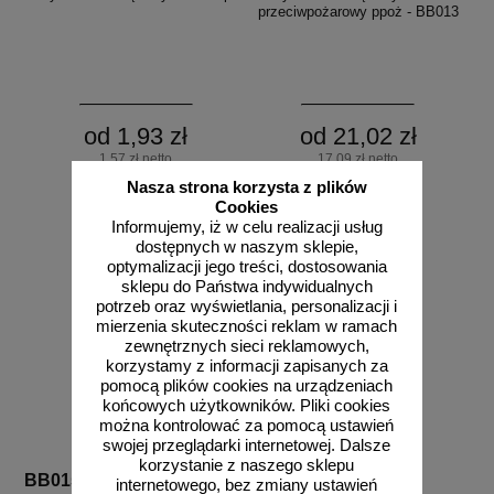
przeciwpożarowy ppoż - BB013
od 1,93 zł
od 21,02 zł
1,57 zł netto
17,09 zł netto
do koszyka
do koszyka
Nasza strona korzysta z plików
Cookies
Informujemy, iż w celu realizacji usług
dostępnych w naszym sklepie,
optymalizacji jego treści, dostosowania
sklepu do Państwa indywidualnych
potrzeb oraz wyświetlania, personalizacji i
mierzenia skuteczności reklam w ramach
zewnętrznych sieci reklamowych,
korzystamy z informacji zapisanych za
pomocą plików cookies na urządzeniach
końcowych użytkowników. Pliki cookies
można kontrolować za pomocą ustawień
swojej przeglądarki internetowej. Dalsze
korzystanie z naszego sklepu
BB015
BC019
internetowego, bez zmiany ustawień