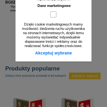
BG021
Dane marketingowe
Hydrant wewnętrzny - znak
ewakuacyjny, przestrzenny,
ścienny 3D
Dzięki cookie marketingowych mamy
możliwość śledzenia ruchu użytkownika
na stronach internetowych, dzięki temu
od 58,04 zł
możemy wyświetlać indywidualnie
dopasowane treści i reklamy oraz do
47,19 zł netto
realizować funkcje społecznościowe.
do koszyka
Akceptuj wybrane
Produkty popularne
zobacz więcej
Zobacz inne popularne produkty w tej kategorii.