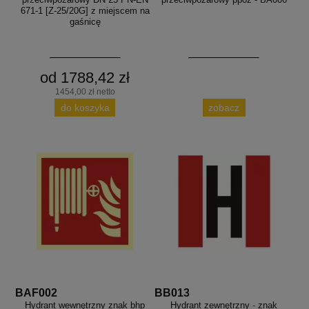
671-1 [Z-25/20G] z miejscem na
gaśnicę
od 1788,42 zł
1454,00 zł netto
do koszyka
zobacz
BAF002
BB013
Hydrant wewnętrzny znak bhp
Hydrant zewnętrzny - znak