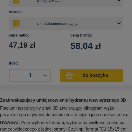
aków drogowych
trowe i hektometrowe
olejowe
wa na zimno
bramowe
RODZAJ:
e i piktogramy IMO
tura miejska
ci parkowe i miejskie - uliczne
infrastruktury biurowo-magazynowej
e miejskie
cena netto:
cena brutto:
owery zewnętrzne
 biura
47,19
zł
58,04
zł
gazynowe i oznakowanie regałów
hali produkcyjnej
rzwi
rzylepne
ilość:
 drzwi
do koszyka
Znak wskazujący umiejscowienie hydrantu wewnętrznego 3D
Fotoluminescencyjny znak 3D zawierający piktogram węża
pożarniczego używany do oznaczenia miejsca jego umieszczenia.
UWAGA!:
Przy wyborze formatu, wybieramy wielkość znaku na
ramce widocznego z jednej strony. Czyli np. format "C1 15x15 cm"