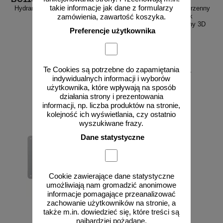
takie informacje jak dane z formularzy
Hydrant - znak przeciwpożarowy
Hydrant zewnętrzny przestrzenny
ppoż - BC118
3D - 25x25 cm - znak
zamówienia, zawartość koszyka.
ewakuacyjny, przestrzenny 3D
Preferencje użytkownika
Te Cookies są potrzebne do zapamiętania
od 16,95 zł
od 141,94 zł
indywidualnych informacji i wyborów
13,78 zł netto
115,40 zł netto
użytkownika, które wpływają na sposób
do koszyka
do koszyka
działania strony i prezentowania
informacji, np. liczba produktów na stronie,
kolejność ich wyświetlania, czy ostatnio
wyszukiwane frazy.
Dane statystyczne
Cookie zawierające dane statystyczne
umożliwiają nam gromadzić anonimowe
informacje pomagające przeanalizować
zachowanie użytkowników na stronie, a
także m.in. dowiedzieć się, które treści są
najbardziej pożądane.