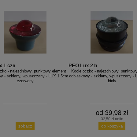
 1 cze
PEO Lux 2 b
zko - najezdniowy, punktowy element
Kocie oczko - najezdniowy, punktow
y - szklany, wpuszczany - LUX 1 5cm
odblaskowy - szklany, wpuszczany -
czerwony
biały
od 39,98 zł
32,50 zł netto
zobacz
do koszyka