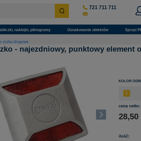
721 711 711
abliczki, naklejki, piktogramy
Oznakowanie obiektów
Sprzęt P
e oczka drogowe
zko - najezdniowy, punktowy element 
u
KOLOR ODB
cena netto:
28,50
ilość: