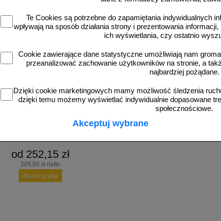
Te Cookies są potrzebne do zapamiętania indywidualnych in
wpływają na sposób działania strony i prezentowania informacji, 
ich wyświetlania, czy ostatnio wysz
Cookie zawierające dane statystyczne umożliwiają nam grom
przeanalizować zachowanie użytkowników na stronie, a także 
najbardziej pożądane.
guma-Tac
 do kocich oczek, najezdniowych,
Dzięki cookie marketingowych mamy możliwość śledzenia ruchu
ych elementów odblaskowych - 10kg
dzięki temu możemy wyświetlać indywidualnie dopasowane treś
Biguma-Tac
społecznościowe.
Akceptuj wybrane
od 252,15 zł
205,00 zł netto
do koszyka