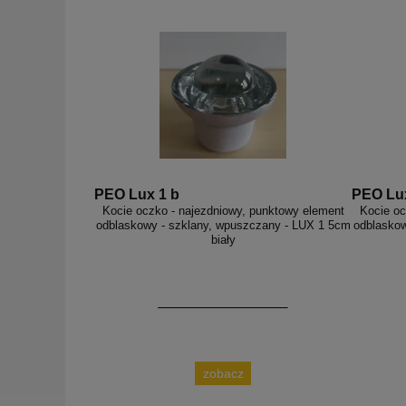
PEO Lux 1 b
PEO Lux
Kocie oczko - najezdniowy, punktowy element
Kocie oc
odblaskowy - szklany, wpuszczany - LUX 1 5cm
odblaskow
biały
zobacz