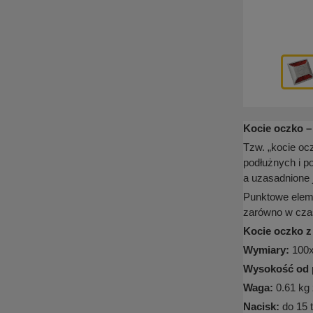
Kocie oczko –
Tzw. „kocie oc
podłużnych i p
a uzasadnione 
Punktowe eleme
zarówno w czaso
Kocie oczko z
Wymiary:
100
Wysokość od 
Waga:
0.61 kg
Nacisk:
do 15 