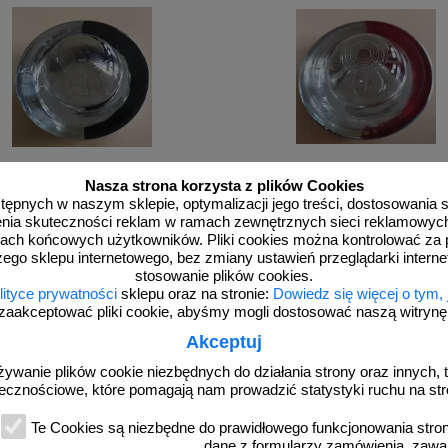
Nasza strona korzysta z plików Cookies
 3 b-cza
PEO Lux 3 b-cze
dostępnych w naszym sklepie, optymalizacji jego treści, dostosowania
zko - najezdniowy, punktowy element
Kocie oczko - najezdniowy, punktow
kowy - szklany, wpuszczany - LUX 3
odblaskowy - szklany, wpuszczany 
rzenia skuteczności reklam w ramach zewnętrznych sieci reklamowyc
10cm biało/czarny
10cm biało/czerwony
ach końcowych użytkowników. Pliki cookies można kontrolować za 
zego sklepu internetowego, bez zmiany ustawień przeglądarki intern
stosowanie plików cookies.
lityce prywatności
sklepu oraz na stronie:
Dowiedz się więcej o tym,
zaakceptować pliki cookie, abyśmy mogli dostosować naszą witrynę d
Akceptuj
żywanie plików cookie niezbędnych do działania strony oraz innych, t
zobacz
zobacz
ecznościowe, które pomagają nam prowadzić statystyki ruchu na str
Te Cookies są niezbędne do prawidłowego funkcjonowania strony
dane z formularzy zamówienia, zawa