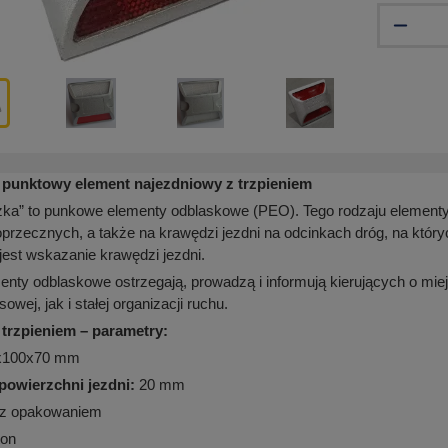
 punktowy element najezdniowy z trzpieniem
zka” to punkowe elementy odblaskowe (PEO). Tego rodzaju elementy
oprzecznych, a także na krawędzi jezdni na odcinkach dróg, na który
jest wskazanie krawędzi jezdni.
nty odblaskowe ostrzegają, prowadzą i informują kierujących o mie
wej, jak i stałej organizacji ruchu.
 trzpieniem – parametry:
x100x70 mm
powierzchni jezdni:
20 mm
 z opakowaniem
ton