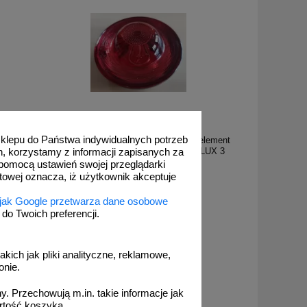
PEO Lux 3 cze
 sklepu do Państwa indywidualnych potrzeb
y element
Kocie oczko - najezdniowy, punktowy element
- LUX 3
odblaskowy - szklany, wpuszczany - LUX 3
h, korzystamy z informacji zapisanych za
10cm czerwony
pomocą ustawień swojej przeglądarki
etowej oznacza, iż użytkownik akceptuje
 jak Google przetwarza dane osobowe
o Twoich preferencji.
od 56,95 zł
46,30 zł netto
akich jak pliki analityczne, reklamowe,
do koszyka
onie.
. Przechowują m.in. takie informacje jak
rtość koszyka.