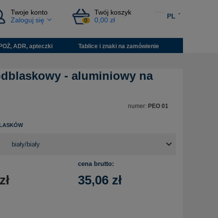
Twoje konto
Twój koszyk
PL
Zaloguj się
0,00 zł
0
POŻ, ADR, apteczki
Tablice i znaki na zamówienie
odblaskowy - aluminiowy na
numer:
PEO 01
LASKÓW
cena brutto:
zł
35,06
zł