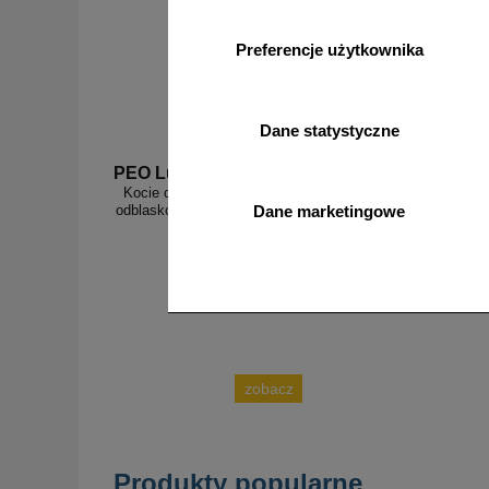
Preferencje użytkownika
Dane statystyczne
PEO Lux 5 b
PEO Bi
Kocie oczko - najezdniowy, punktowy element
Klej
odblaskowy - szklany, wpuszczany - LUX 5 5cm
punktow
Dane marketingowe
biały
zobacz
Produkty popularne