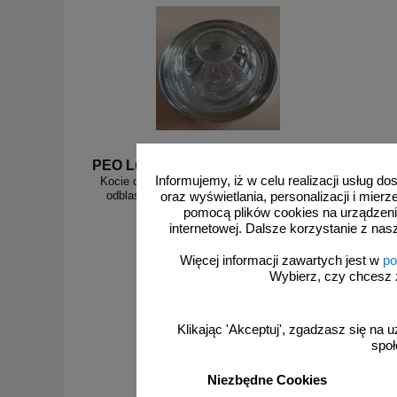
PEO Lux 3 b
PEO Lux
Informujemy, iż w celu realizacji usług 
Kocie oczko - najezdniowy, punktowy element
Kocie oc
odblaskowy - szklany, wpuszczany - LUX 3
odblas
oraz wyświetlania, personalizacji i mie
10cm biały
pomocą plików cookies na urządzeni
internetowej. Dalsze korzystanie z nas
Więcej informacji zawartych jest w
po
Wybierz, czy chcesz 
od 46,13 zł
37,50 zł netto
Klikając 'Akceptuj', zgadzasz się na u
do koszyka
społ
Niezbędne Cookies