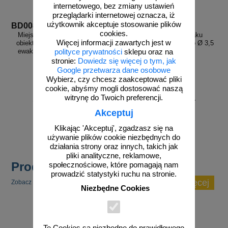
internetowego, bez zmiany ustawień
przeglądarki internetowej oznacza, iż
użytkownik akceptuje stosowanie plików
BD008
BF200
cookies.
Miejsce zbiórki po ewakuacji z
Konstrukcja nośna znaku
Więcej informacji zawartych jest w
obiektu 3D - 35x51,8 cm - znak
przestrzennego 3D małego Ø 3,5
ewakuacyjny, przestrzenny 3D
cm / h 200 cm
polityce prywatności
sklepu oraz na
stronie:
Dowiedz się więcej o tym, jak
Google przetwarza dane osobowe
Wybierz, czy chcesz zaakceptować pliki
cookie, abyśmy mogli dostosować naszą
witrynę do Twoich preferencji.
od 322,75 zł
od 180,69 zł
262,40 zł netto
146,90 zł netto
Akceptuj
do koszyka
do koszyka
Klikając 'Akceptuj', zgadzasz się na
używanie plików cookie niezbędnych do
działania strony oraz innych, takich jak
pliki analityczne, reklamowe,
Produkty popularne
społecznościowe, które pomagają nam
prowadzić statystyki ruchu na stronie.
zobacz więcej
Zobacz inne popularne produkty w tej kategorii.
Niezbędne Cookies