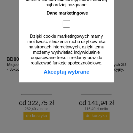
najbardziej pożądane.
Dane marketingowe
Dzięki cookie marketingowych mamy
możliwość śledzenia ruchu użytkownika
na stronach internetowych, dzięki temu
możemy wyświetlać indywidualnie
dopasowane treści i reklamy oraz do
BD006
BD005
realizować funkcje społecznościowe.
Miejsce zbiórki ewakuowanych 3D
Miejsce zbiórki ewakuowanych 3D
- 35x51,8 cm - znak ewakuacyjny,
- 25x31 cm - znak ewakuacyjny,
Akceptuj wybrane
przestrzenny 3D
przestrzenny 3D
od 322,75 zł
od 141,94 zł
262,40 zł netto
115,40 zł netto
do koszyka
do koszyka