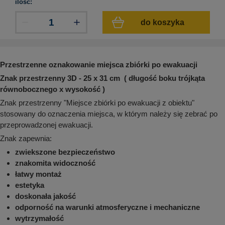
ilość:
aków drogowych
trowe i hektometrowe
olejowe
wa na zimno
bramowe
do koszyka
e i piktogramy IMO
tura miejska
ci parkowe i miejskie - uliczne
infrastruktury biurowo-magazynowej
e miejskie
Przestrzenne oznakowanie miejsca zbiórki po ewakuacji
owery zewnętrzne
 biura
gazynowe i oznakowanie regałów
Znak przestrzenny 3D - 25 x 31 cm ( długość boku trójkąta
hali produkcyjnej
równobocznego x wysokość )
rzwi
Znak przestrzenny "Miejsce zbiórki po ewakuacji z obiektu"
rzylepne
stosowany do oznaczenia miejsca, w którym należy się zebrać po
 drzwi
przeprowadzonej ewakuacji.
Znak zapewnia:
zwiekszone bezpieczeństwo
znakomita widoczność
łatwy montaż
estetyka
doskonała jakość
odporność na warunki atmosferyczne i mechaniczne
wytrzymałość