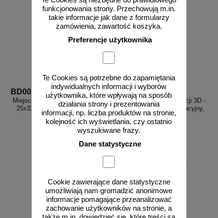
Te Cookies są niezbędne do prawidłowego
funkcjonowania strony. Przechowują m.in.
takie informacje jak dane z formularzy
zamówienia, zawartość koszyka.
Preferencje użytkownika
Te Cookies są potrzebne do zapamiętania
indywidualnych informacji i wyborów
BD001
BD002
użytkownika, które wpływają na sposób
Miejsce zbiórki do ewakuacji 3D -
Miejsce zbiórki do ewakuacji 3D -
działania strony i prezentowania
25x31 cm - znak ewakuacyjny,
35x51,8 cm - znak ewakuacyjny,
informacji, np. liczba produktów na stronie,
przestrzenny 3D
przestrzenny 3D
kolejność ich wyświetlania, czy ostatnio
wyszukiwane frazy.
Dane statystyczne
od 141,94 zł
od 322,75 zł
115,40 zł netto
262,40 zł netto
Cookie zawierające dane statystyczne
do koszyka
do koszyka
umożliwiają nam gromadzić anonimowe
informacje pomagające przeanalizować
zachowanie użytkowników na stronie, a
także m.in. dowiedzieć się, które treści są