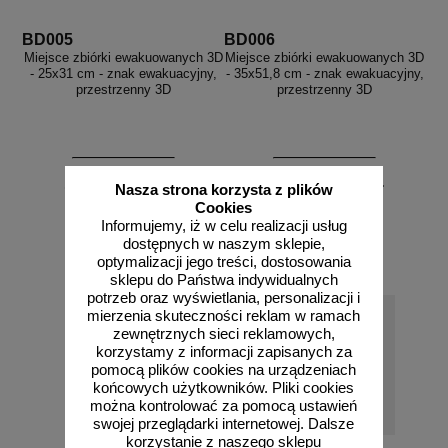
BD005
BD006
Miejsce zbiórki ewakuowanych 3D
Miejsce zbiórki ewakuowanych 3D
- 25x31 cm - znak ewakuacyjny,
- 35x51,8 cm - znak ewakuacyjny,
przestrzenny 3D
przestrzenny 3D
od 141,94 zł
od 322,75 zł
Nasza strona korzysta z plików
115,40 zł netto
262,40 zł netto
Cookies
Informujemy, iż w celu realizacji usług
do koszyka
do koszyka
dostępnych w naszym sklepie,
optymalizacji jego treści, dostosowania
sklepu do Państwa indywidualnych
potrzeb oraz wyświetlania, personalizacji i
mierzenia skuteczności reklam w ramach
zewnętrznych sieci reklamowych,
korzystamy z informacji zapisanych za
pomocą plików cookies na urządzeniach
końcowych użytkowników. Pliki cookies
można kontrolować za pomocą ustawień
swojej przeglądarki internetowej. Dalsze
korzystanie z naszego sklepu