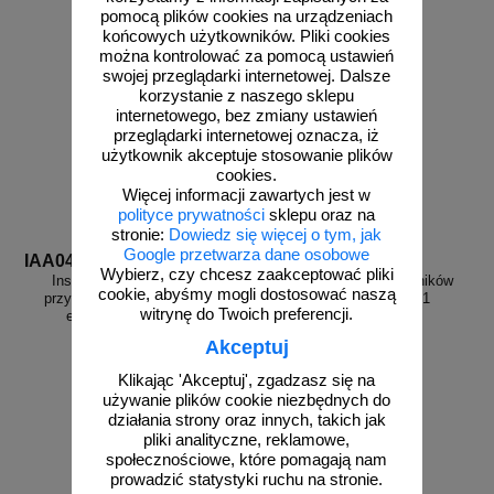
pomocą plików cookies na urządzeniach
końcowych użytkowników. Pliki cookies
można kontrolować za pomocą ustawień
swojej przeglądarki internetowej. Dalsze
korzystanie z naszego sklepu
internetowego, bez zmiany ustawień
przeglądarki internetowej oznacza, iż
użytkownik akceptuje stosowanie plików
cookies.
Więcej informacji zawartych jest w
polityce prywatności
sklepu oraz na
stronie:
Dowiedz się więcej o tym, jak
Google przetwarza dane osobowe
IAA04
IAG01
Wybierz, czy chcesz zaakceptować pliki
Instrukcja postępowania w
Instrukcja obsługi wciągników
cookie, abyśmy mogli dostosować naszą
przypadku porażenia prądem
elektrycznych - IAG01
witrynę do Twoich preferencji.
elektrycznym - IAA04
Akceptuj
Klikając 'Akceptuj', zgadzasz się na
używanie plików cookie niezbędnych do
od 10,76 zł
od 10,76 zł
działania strony oraz innych, takich jak
pliki analityczne, reklamowe,
8,75 zł netto
8,75 zł netto
społecznościowe, które pomagają nam
do koszyka
do koszyka
prowadzić statystyki ruchu na stronie.