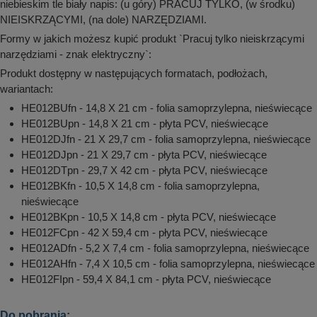
niebieskim tle biały napis: (u góry) PRACUJ TYLKO, (w środku)
NIEISKRZĄCYMI, (na dole) NARZĘDZIAMI.
Formy w jakich możesz kupić produkt `Pracuj tylko nieiskrzącymi
narzędziami - znak elektryczny`:
Produkt dostępny w następujących formatach, podłożach,
wariantach:
HE012BUfn - 14,8 X 21 cm - folia samoprzylepna, nieświecące
HE012BUpn - 14,8 X 21 cm - płyta PCV, nieświecące
HE012DJfn - 21 X 29,7 cm - folia samoprzylepna, nieświecące
HE012DJpn - 21 X 29,7 cm - płyta PCV, nieświecące
HE012DTpn - 29,7 X 42 cm - płyta PCV, nieświecące
HE012BKfn - 10,5 X 14,8 cm - folia samoprzylepna,
nieświecące
HE012BKpn - 10,5 X 14,8 cm - płyta PCV, nieświecące
HE012FCpn - 42 X 59,4 cm - płyta PCV, nieświecące
HE012ADfn - 5,2 X 7,4 cm - folia samoprzylepna, nieświecące
HE012AHfn - 7,4 X 10,5 cm - folia samoprzylepna, nieświecące
HE012FIpn - 59,4 X 84,1 cm - płyta PCV, nieświecące
Do pobrania: