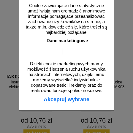
Cookie zawierające dane statystyczne
umożliwiają nam gromadzić anonimowe
informacje pomagające przeanalizować
zachowanie użytkowników na stronie, a
także m.in. dowiedzieć się, które treści są
najbardziej pożądane.
Dane marketingowe
Dzięki cookie marketingowych mamy
możliwość śledzenia ruchu użytkownika
na stronach internetowych, dzięki temu
IAK02
IAK03
możemy wyświetlać indywidualnie
Instrukcja BHP na stanowisku
Instrukcja BHP przy obsłudze
dopasowane treści i reklamy oraz do
elektryka konserwatora do 1kV -
urządzeń pod napięciem - IAK03
realizować funkcje społecznościowe.
IAK02
Akceptuj wybrane
od 10,76 zł
od 10,76 zł
8,75 zł netto
8,75 zł netto