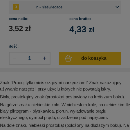
aków drogowych
trowe i hektometrowe
olejowe
wa na zimno
bramowe
e i piktogramy IMO
cena netto:
cena brutto:
tura miejska
3,52
zł
4,33
zł
ci parkowe i miejskie - uliczne
infrastruktury biurowo-magazynowej
e miejskie
owery zewnętrzne
 biura
gazynowe i oznakowanie regałów
ilość:
hali produkcyjnej
rzwi
do koszyka
rzylepne
 drzwi
Znak "Pracuj tylko nieiskrzącymi narzędziami" Znak nakazujący
używanie narzędzi, przy użyciu których nie powstają iskry.
Biały, prostokątny znak (prostokąt postawiony na krótszym boku).
Na górze znaku niebieskie koło. W niebieskim kole, na niebieskim tle
biały piktogram - błyskawica, piorun, wyładowanie prądu
elektrycznego, symbol prądu, urządzenie pod napięciem.
Na dole znaku niebieski prostokąt (położony na dłuższym boku). Na