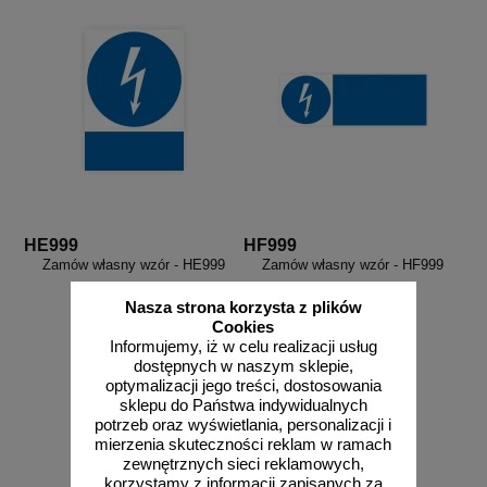
HE999
HF999
Zamów własny wzór - HE999
Zamów własny wzór - HF999
Nasza strona korzysta z plików
Cookies
Informujemy, iż w celu realizacji usług
dostępnych w naszym sklepie,
optymalizacji jego treści, dostosowania
sklepu do Państwa indywidualnych
potrzeb oraz wyświetlania, personalizacji i
mierzenia skuteczności reklam w ramach
zobacz
zobacz
zewnętrznych sieci reklamowych,
korzystamy z informacji zapisanych za