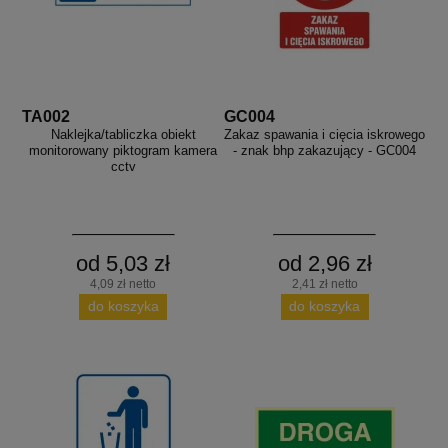
TA002
GC004
Naklejka/tabliczka obiekt
Zakaz spawania i cięcia iskrowego
monitorowany piktogram kamera
- znak bhp zakazujący - GC004
cctv
od 5,03 zł
od 2,96 zł
4,09 zł netto
2,41 zł netto
do koszyka
do koszyka