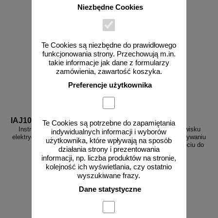
Niezbędne Cookies
Te Cookies są niezbędne do prawidłowego
funkcjonowania strony. Przechowują m.in.
takie informacje jak dane z formularzy
zamówienia, zawartość koszyka.
Preferencje użytkownika
IAJ10
IAK01
Te Cookies są potrzebne do zapamiętania
Instrukcja BHP przy robotach
Instrukcja BHP na stanowisku
indywidualnych informacji i wyborów
elektrycznych na budowie - IAJ10
elektromontera przy wykonywaniu
użytkownika, które wpływają na sposób
i eksploatacji sieci o napięciu do
działania strony i prezentowania
1kV - IAK01
informacji, np. liczba produktów na stronie,
kolejność ich wyświetlania, czy ostatnio
wyszukiwane frazy.
Dane statystyczne
od 10,76 zł
od 10,76 zł
8,75 zł netto
8,75 zł netto
do koszyka
do koszyka