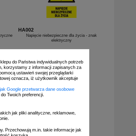
HA002
tryczne
Napięcie niebezpieczne dla życia - znak
elektryczny
 sklepu do Państwa indywidualnych potrzeb
h, korzystamy z informacji zapisanych za
pomocą ustawień swojej przeglądarki
od 3,47 zł
etowej oznacza, iż użytkownik akceptuje
2,82 zł netto
 jak Google przetwarza dane osobowe
do koszyka
o Twoich preferencji.
akich jak pliki analityczne, reklamowe,
onie.
. Przechowują m.in. takie informacje jak
rtość koszyka.