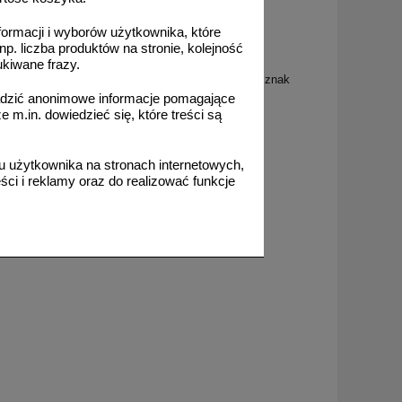
formacji i wyborów użytkownika, które
np. liczba produktów na stronie, kolejność
HA010
ukiwane frazy.
zny
Obwód pomocniczy pod napięciem - znak
elektryczny
adzić anonimowe informacje pomagające
m.in. dowiedzieć się, które treści są
 użytkownika na stronach internetowych,
ci i reklamy oraz do realizować funkcje
od 3,47 zł
2,82 zł netto
do koszyka