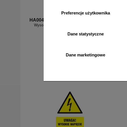
Preferencje użytkownika
HA004
HA005
Wysokie napięcie niebezpieczne dla życia -
Kabel w
znak elektryczny
Dane statystyczne
Dane marketingowe
od 3,47 zł
2,82 zł netto
do koszyka