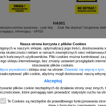
HA001
ebezpieczeństwo porażenia - znak bhp
Znak Nie dotykać! Urządzenie elek
trzegający, informujący - GF015
Nasza strona korzysta z plików Cookies
dostępnych w naszym sklepie, optymalizacji jego treści, dostosowania
rzenia skuteczności reklam w ramach zewnętrznych sieci reklamowyc
ach końcowych użytkowników. Pliki cookies można kontrolować za 
od 2,96 zł
od 3,47 zł
zego sklepu internetowego, bez zmiany ustawień przeglądarki intern
2,41 zł netto
2,82 zł netto
stosowanie plików cookies.
lityce prywatności
sklepu oraz na stronie:
Dowiedz się więcej o tym,
do koszyka
do koszyka
zaakceptować pliki cookie, abyśmy mogli dostosować naszą witrynę d
Akceptuj
żywanie plików cookie niezbędnych do działania strony oraz innych, t
ecznościowe, które pomagają nam prowadzić statystyki ruchu na str
Te Cookies są niezbędne do prawidłowego funkcjonowania strony
dane z formularzy zamówienia, zawa