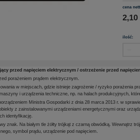
cena nett
2,10
ilość:
jący przed napięciem elektrycznym / ostrzeżenie przed napięci
rzed porażeniem prądem elektrycznym.
owania w miejscach, gdzie istnieje zagrożenie / ryzyko porażenia prą
maszyny i urządzenia techniczne, np. na halach produkcyjnych, któr
orządzeniem Ministra Gospodarki z dnia 28 marca 2013 r. w sprawie
obiekty z zainstalowanymi urządzeniami energetycznymi oraz urzą
ch identyfikację.
wy znak. Na białym tle żółty trójkąt z czarną obwódką. Wewnątrz tró
znego, symbol prądu, urządzenie pod napięciem.