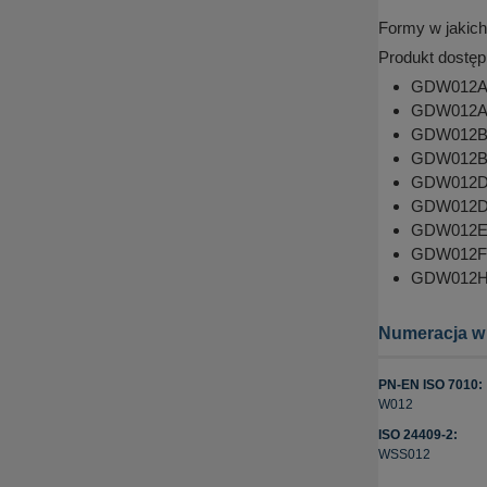
Formy w jakich
Produkt dostęp
GDW012A7f
GDW012A7p
GDW012B2f
GDW012B2p
GDW012D2f
GDW012D2p
GDW012E2p
GDW012F2p
GDW012H1p
Numeracja w
PN-EN ISO 7010:
W012
ISO 24409-2:
WSS012