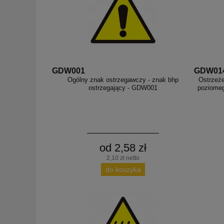
GDW001
GDW01
Ogólny znak ostrzegawczy - znak bhp
Ostrzeże
ostrzegający - GDW001
poziomeg
od 2,58 zł
2,10 zł netto
do koszyka