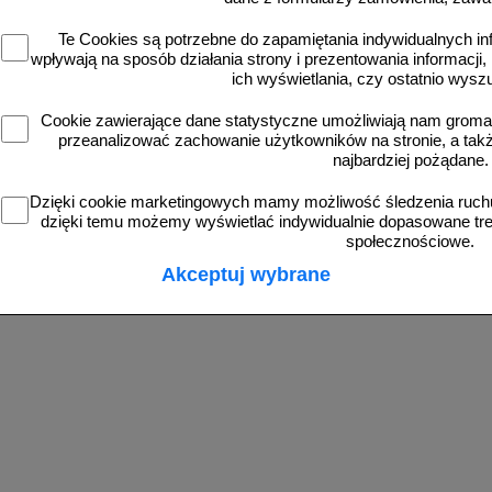
Te Cookies są potrzebne do zapamiętania indywidualnych in
wpływają na sposób działania strony i prezentowania informacji, 
HA008
ich wyświetlania, czy ostatnio wysz
ysokiego napięcia - znak elektryczny
Pod napięciem - znak elektryc
Cookie zawierające dane statystyczne umożliwiają nam grom
przeanalizować zachowanie użytkowników na stronie, a także 
najbardziej pożądane.
Dzięki cookie marketingowych mamy możliwość śledzenia ruchu
dzięki temu możemy wyświetlać indywidualnie dopasowane treś
społecznościowe.
od 3,47 zł
od 3,47 zł
2,82 zł netto
2,82 zł netto
Akceptuj wybrane
do koszyka
do koszyka