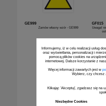
GE999
GF015
Zamów własny wzór - GE999
Uwaga! ni
os
Informujemy, iż w celu realizacji usług 
oraz wyświetlania, personalizacji i mie
pomocą plików cookies na urządzeni
internetowej. Dalsze korzystanie z nas
Więcej informacji zawartych jest w
po
zobacz
Wybierz, czy chcesz 
Klikając 'Akceptuj', zgadzasz się na u
społ
Niezbędne Cookies