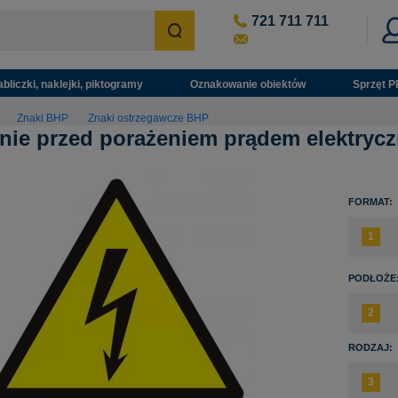
721 711 711
abliczki, naklejki, piktogramy
Oznakowanie obiektów
Sprzęt P
Znaki BHP
Znaki ostrzegawcze BHP
nie przed porażeniem prądem elektrycz
FORMAT:
PODŁOŻE
RODZAJ: