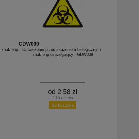
GDW009
- znak bhp
Ostrzeżenie przed skażeniem biologicznym -
znak bhp ostrzegający - GDW009
od 2,58 zł
2,10 zł netto
do koszyka